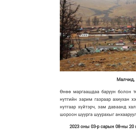
Малчид, 
Өнөө маргаашдаа баруун болон т
нутгийн зарим газраар ахиухан х
нутгаар хүйтэрч, зам даваанд хал
шороон шуурга шуурахыг анхааруу
2023 оны 03-р сарын 08-ны 20 