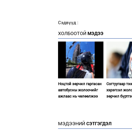
Сэдвүүд :
ХОЛБООТОЙ
МЭДЭЭ
Ноцтой зөрчил гаргасан
Согтуугаар тэ
автобусны жолоочийг
хэрэгсэл жол
ажлаас нь чөлөөлжээ
зөрчил бүртгэ
МЭДЭЭНИЙ
СЭТГЭГДЭЛ