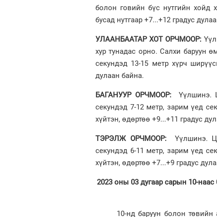
болон говийн бүс нутгийн хойд хэ
бусад нутгаар +7...+12 градус дула
УЛААНБААТАР ХОТ ОРЧМООР:
Үүл
хур тунадас орно. Салхи баруун ө
секундэд 13-15 метр хүрч ширүүс
дулаан байна.
БАГАНУУР ОРЧМООР:
Үүлшинэ. Ца
секундэд 7-12 метр, зарим үед сек
хүйтэн, өдөртөө +9...+11 градус ду
ТЭРЭЛЖ ОРЧМООР:
Үүлшинэ. Цас
секундэд 6-11 метр, зарим үед сек
хүйтэн, өдөртөө +7...+9 градус дул
2023 оны 03 дугаар сарын 10-наас 
10-нд баруун болон төвийн айм