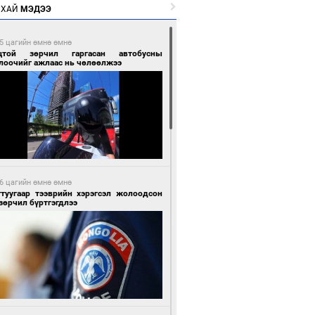
РХАЙ
МЭДЭЭ
5 цагийн өмнө өмнө
цтой зөрчил гаргасан автобусны
лоочийг ажлаас нь чөлөөлжээ
6 цагийн өмнө өмнө
гтуугаар тээврийн хэрэгсэл жолоодсон
зөрчил бүртгэгдлээ