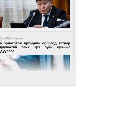
 өдрийн өмнө өмнө
х төрлийн шатахууны импортыг шуурхай
вэрлэхэд гурван яам хамтран ажиллана
026-08-03 өмнө
га орлоготой иргэдийн орлогод татвар
гдуулахгүй байх эрх зүйн орчныг
рдүүллээ
 өдрийн өмнө өмнө
АТ ТӨХК “Боинг” компанитай хамтын
иллагаагаа өргөжүүлнэ
 өдрийн өмнө өмнө
Энх-Амгалан: Би Монгол Улсын иргэн
ш