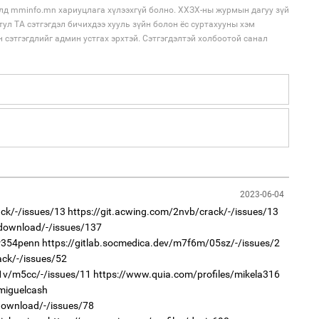
лд mminfo.mn хариуцлага хүлээхгүй болно. ХХЗХ-ны журмын дагуу зүй
1
тул ТА сэтгэгдэл бичихдээ хууль зүйн болон ёс суртахууны хэм
С.
ий
н сэтгэгдлийг админ устгах эрхтэй. Сэтгэгдэлтэй холбоотой санал
2
Хөш
1
Н.
ас
та
2023-06-04
2
"Х
ack/-/issues/13
https://git.acwing.com/2nvb/crack/-/issues/13
ЕБС
/download/-/issues/137
/r354penn
https://gitlab.socmedica.dev/m7f6m/05sz/-/issues/2
ack/-/issues/52
f1v/m5cc/-/issues/11
https://www.quia.com/profiles/mikela316
miguelcash
/download/-/issues/78
1