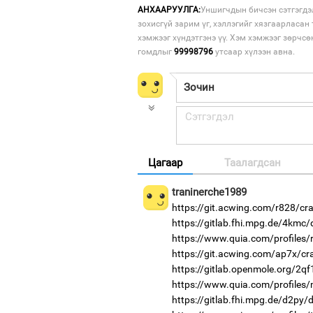
АНХААРУУЛГА:
Уншигчдын бичсэн сэтгэгдэ
зохисгүй зарим үг, хэллэгийг хязгаарласан 
хэмжээг хүндэтгэнэ үү. Хэм хэмжээг зөрчсө
гомдлыг
99998796
утсаар хүлээн авна.
Цагаар
Таалагдсан
traninerche1989
https://git.acwing.com/r828/cr
https://gitlab.fhi.mpg.de/4kmc
https://www.quia.com/profiles
https://git.acwing.com/ap7x/cr
https://gitlab.openmole.org/2q
https://www.quia.com/profiles/
https://gitlab.fhi.mpg.de/d2py