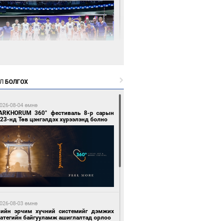
9 цагийн өмнө өмнө
Л
БОЛГОХ
өөдөр сондгой тоогоор төгссөн улсын
гаартай автомашинтай иргэдэд шатахуун
гоно
026-08-04 өмнө
ARKHORUM 360° фестиваль 8-р сарын
23-нд Төв цэнгэлдэх хүрээлэнд болно
9 цагийн өмнө өмнө
Х-ын дарга С.Бямбацогт Сутай хайрхны
гэрийг тахих тахилгад оролцлоо
026-08-03 өмнө
вийн эрчим хүчний системийг дэмжих
ратегийн байгууламж ашиглалтад орлоо