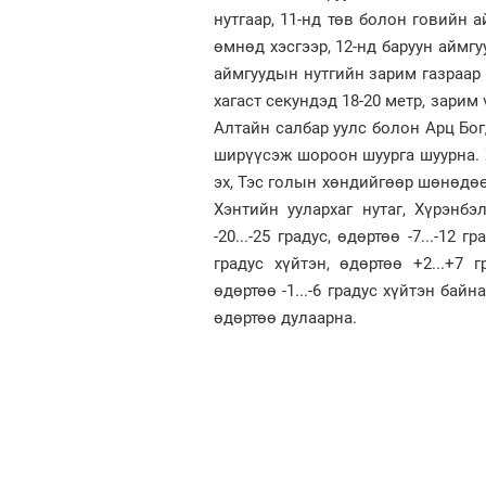
нутгаар, 11-нд төв болон говийн 
өмнөд хэсгээр, 12-нд баруун аймгу
аймгуудын нутгийн зарим газраар 
хагаст секундэд 18-20 метр, зарим 
Алтайн салбар уулс болон Арц Бог
ширүүсэж шороон шуурга шуурна. 
эх, Тэс голын хөндийгөөр шөнөдөө -2
Хэнтийн уулархаг нутаг, Хүрэнб
-20...-25 градус, өдөртөө -7...-12
градус хүйтэн, өдөртөө +2...+7 г
өдөртөө -1...-6 градус хүйтэн байн
өдөртөө дулаарна.