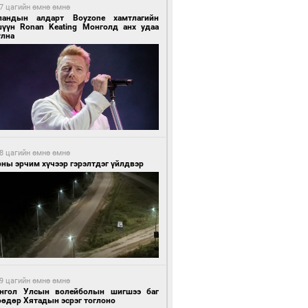
7 цагийн өмнө өмнө
ландын алдарт Boyzone хамтлагийн
шүүн Ronan Keating Монголд анх удаа
улна
8 цагийн өмнө өмнө
ны эрчим хүчээр гэрэлтдэг үйлдвэр
9 цагийн өмнө өмнө
нгол Улсын волейболын шигшээ баг
өөдөр Хятадын эсрэг тоглоно