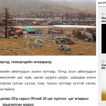
ШУУ
1
Но
жо
1
иргэд, тээвэрчдийн анхааралд:
Со
69 
өвийн аймгуудын ихэнх нутгаар, 10-нд зүүн аймгуудын
эмжээний цас орж, цасан шуурга шуурч, цаашдаа ихэнх
тиргаа гулгаа үүсэж, говь талын нутгаар хүчтэй салхи,
лж байна.
цагаас 03-р сарын 09-ний 20 цаг хүртэлх цаг агаарын
урьдчилсан мэдээ: