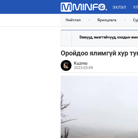
ЭХЛЭЛ
УЛ
Нийтлэл
•
Ярилцлага
•
Су
Ээжүүд, эмэгтэйчүүд, охидын өмнө
Оройдоо ялимгүй хур ту
Kuzmo
2023-03-09