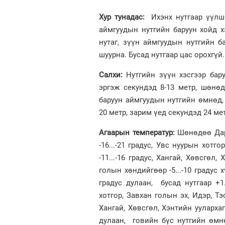
Хур тунадас:
Ихэнх нутгаар үүлши
аймгуудын нутгийн баруун хойд х
нутаг, зүүн аймгуудын нутгийн б
шуурна. Бусад нутгаар цас орохгүй.
Салхи:
Нутгийн зүүн хэсгээр бару
эргэж секундэд 8-13 метр, шөнөд
баруун аймгуудын нутгийн өмнөд, 
20 метр, зарим үед секундэд 24 ме
Агаарын температур:
Шөнөдөө Дар
-16...-21 градус, Увс нуурын хот
-11...-16 градус, Хангай, Хөвсгөл,
голын хөндийгөөр -5...-10 градус 
градус дулаан, бусад нутгаар +1
хотгор, Завхан голын эх, Идэр, Тэ
Хангай, Хөвсгөл, Хэнтийн уулархаг 
дулаан, говийн бүс нутгийн өмнө