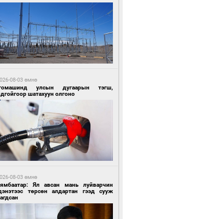
9 цагийн өмнө өмнө
ргаан цагаан мэнгэтэй харагчин үхэр
өр
026-08-03 өмнө
томашинд улсын дугаарын тэгш,
ндгойгоор шатахуун олгоно
9 цагийн өмнө өмнө
роо орохгүй, өдөртөө 28-30 хэм дулаан
йна
026-08-03 өмнө
Нямбаатар: Ял авсан мань луйварчин
дэнэтээс төрсөн алдартан гээд сууж
агдсан