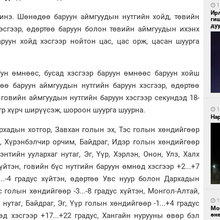
1
Ир
нэ. Шөнөдөө баруун аймгуудын нутгийн хойд, төвийн
ги
ду
эсгээр, өдөртөө баруун болон төвийн аймгуудын ихэнх
аруун хойд хэсгээр нойтон цас, цас орж, цасан шуурга
ун өмнөөс, бусад хэсгээр баруун өмнөөс баруун хойш
өө баруун аймгуудын нутгийн баруун хэсгээр, өдөртөө
говийн аймгуудын нутгийн баруун хэсгээр секундэд 18-
тр хүрч ширүүсэж, шороон шуурга шуурна.
1
Нар
хадын хотгор, Завхан голын эх, Тэс голын хөндийгөөр
гор, Хүрэнбэлчир орчим, Байдраг, Идэр голын хөндийгөөр
 Хэнтийн уулархаг нутаг, Эг, Үүр, Хэрлэн, Онон, Улз, Халх
хүйтэн, говийн бүс нутгийн баруун өмнөд хэсгээр +2...+7
...-4 градус хүйтэн, өдөртөө Увс нуур болон Дархадын
с голын хөндийгөөр -3...-8 градус хүйтэн, Монгол-Алтай,
1
нутаг, Байдраг, Эг, Үүр голын хөндийгөөр -1...+4 градус
Мо
өн
д хэсгээр +17...+22 градус, Хангайн нурууны өвөр бэл