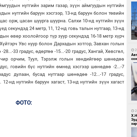
аймгуудын нутгийн зарим газар, зүүн аймгуудын нутгийн
удын нутгийн баруун хэсгээр, 13-нд баруун болон төвийн
цас орж, цасан шуурга шуурна. Салхи 10-нд нутгийн зүүн
үед секундэд 24 метр, 11, 12-нд говь талын нутгаар, 13-нд
дын өвөр хоолойгоор түр зуур секундэд 16-18 метр хүрч
1
Зу
Хүйтэрч Увс нуур болон Дархадын хотгор, Завхан голын
өд
2
8...-33 градус, өдөртөө -15...-20 градус, Хангай, Хөвсгөл,
Ав
элчир орчим, Туул, Тэрэлж голын хөндийгөөр шөнөдөө
со
 градус, говийн бүс нутгийн өмнөд хэсгээр шөнөдөө -2...-7
радус дулаан, бусад нутгаар шөнөдөө -12...-17 градус,
а. 12-нд нутгийн баруун хагаст, 13-нд нутгийн зүүн хагаст
1
ФОТО:
Бо
ба
2
Х.
Эр
хар