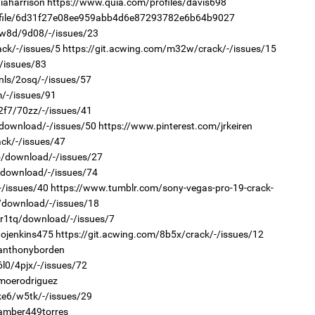
Өн
iaharrison
https://www.quia.com/profiles/davis698
ду
rofile/6d31f27e08ee959abb4d6e87293782e6b64b9027
ол
2
Хө
8w8d/9d08/-/issues/23
та
ack/-/issues/5
https://git.acwing.com/m32w/crack/-/issues/15
-/issues/83
nls/2osq/-/issues/57
m/-/issues/91
2f7/70zz/-/issues/41
/download/-/issues/50
https://www.pinterest.com/jrkeiren
1
ack/-/issues/47
С.
u5/download/-/issues/27
во
1
та
Ав
/download/-/issues/74
тат
-/issues/40
https://www.tumblr.com/sony-vegas-pro-19-crack-
f/download/-/issues/18
/r1tq/download/-/issues/7
tojenkins475
https://git.acwing.com/8b5x/crack/-/issues/12
/anthonyborden
6l0/4pjx/-/issues/72
/moerodriguez
1
ke6/w5tk/-/issues/29
Со
2
95 
“Ну
/amber449torres