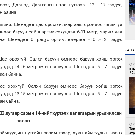
сэг, Дорнод, Дарьгангын тал нутгаар +12...+17 градус,
ан байна.
шинэ. Шөнөдөө цас орохгүй, маргааш оройдоо ялимгүй
мнөөс баруун хойш эргэж секундэд 6-11 метр, зарим үед
нэ. Шөнөдөө 0 градус орчим, өдөртөө +10...+12 градус
1
САНА
Өн
ду
с орохгүй. Салхи баруун өмнөөс баруун хойш эргэж
ол
2
ундэд 14-16 метр хүрч ширүүснэ. Шөнөдөө -5...-7 градус
KH
22-
лаан байна.
 орохгүй. Салхи баруун өмнөөс баруун хойш эргэж
ундэд 13-15 метр хүрч ширүүснэ. Шөнөдөө -5...-7 градус
аан байна.
1
03 дугаар сарын 14-нийг хүртэлх цаг агаарын урьдчилсан
УИ
төлөв
тэн
2
Тө
гуудын нутгийн зарим газар, зүүн аймгуудын ихэнх
ст