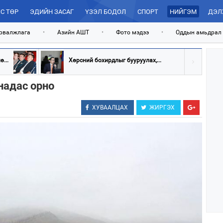
С ТӨР
ЭДИЙН ЗАСАГ
ҮЗЭЛ БОДОЛ
СПОРТ
НИЙГЭМ
ДЭЛ
рвалжлага
•
Азийн АШТ
•
Фото мэдээ
•
Оддын амьдрал
...
Хөрсний бохирдлыг бууруулах,...
надас орно
ХУВААЛЦАХ
ЖИРГЭХ