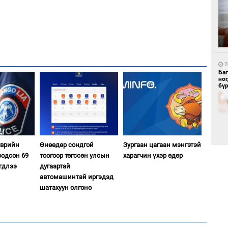
1
Бү
тээ
2
Ба
но
бү
1
эврийн
Өнөөдөр сондгой
Зургаан цагаан мэнгэтэй
МИ
аж
оодсон 69
тоогоор төгссөн улсын
харагчин үхэр өдөр
гдлээ
дугаартай
2
автомашинтай иргэдэд
Б.
би
шатахуун олгоно