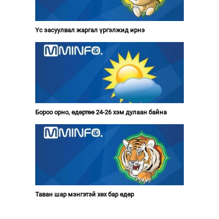
Үс засуулвал жаргал үргэлжид ирнэ
Бороо орно, өдөртөө 24-26 хэм дулаан байна
Таван шар мэнгэтэй хөх бар өдөр