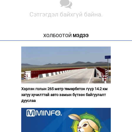
Сэтгэгдэл байхгүй байна.
ХОЛБООТОЙ
МЭДЭЭ
Хэрлэн голын 265 метр төмөрбетон гүүр 14.2 км
хатуу хучилттай авто замын бүтээн байгуулалт
дууслаа