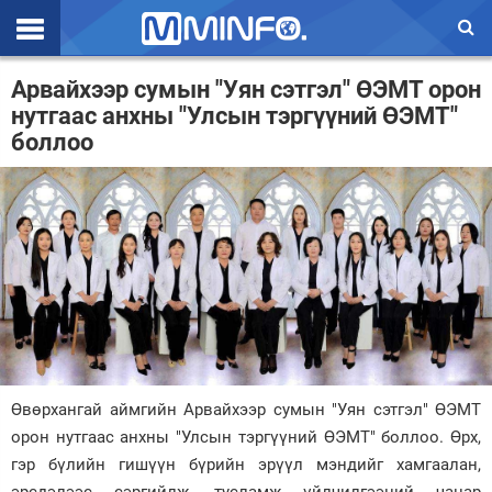
Эхлэл
Арвайхээр сумын "Уян сэтгэл" ӨЭМТ орон
нутгаас анхны "Улсын тэргүүний ӨЭМТ"
Цаг агаар
боллоо
Валют ханш
Улс төр
Эдийн засаг
Үзэл бодол
Спорт
Нийгэм
Өвөрхангай аймгийн Арвайхээр сумын "Уян сэтгэл" ӨЭМТ
орон нутгаас анхны "Улсын тэргүүний ӨЭМТ" боллоо. Өрх,
Дэлхий
гэр бүлийн гишүүн бүрийн эрүүл мэндийг хамгаалан,
Энтертайнмэнт