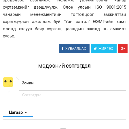
эрсдэлээс сэргийлж, тусламж үйлчилгээний чанар
хүртээмжийг дээшлүүлж, Олон улсын ISO 9001:2015
Зурхай
чанарын менежментийн тогтолцоог амжилттай
хэрэгжүүлэн ажиллаж буй "Уян сэтгэл" ӨЭМТ-ийн хамт
олонд халуун баяр хүргэж, цаашдын ажилд нь амжилт
хүсье.
ХУВААЛЦАХ
ЖИРГЭХ
МЭДЭЭНИЙ
СЭТГЭГДЭЛ
Цагаар