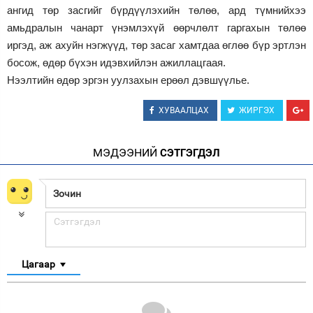
ангид төр засгийг бүрдүүлэхийн төлөө, ард түмнийхээ
амьдралын чанарт үнэмлэхүй өөрчлөлт гаргахын төлөө
иргэд, аж ахуйн нэгжүүд, төр засаг хамтдаа өглөө бүр эртлэн
босож, өдөр бүхэн идэвхийлэн ажиллацгаая.
Нээлтийн өдөр эргэн уулзахын ерөөл дэвшүүлье.
ХУВААЛЦАХ
ЖИРГЭХ
МЭДЭЭНИЙ
СЭТГЭГДЭЛ
Цагаар