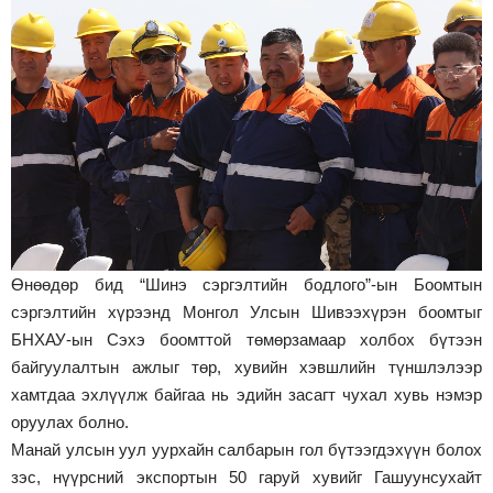
Өнөөдөр бид “Шинэ сэргэлтийн бодлого”-ын Боомтын
сэргэлтийн хүрээнд Монгол Улсын Шивээхүрэн боомтыг
БНХАУ-ын Сэхэ боомттой төмөрзамаар холбох бүтээн
байгуулалтын ажлыг төр, хувийн хэвшлийн түншлэлээр
хамтдаа эхлүүлж байгаа нь эдийн засагт чухал хувь нэмэр
оруулах болно.
Манай улсын уул уурхайн салбарын гол бүтээгдэхүүн болох
зэс, нүүрсний экспортын 50 гаруй хувийг Гашуунсухайт