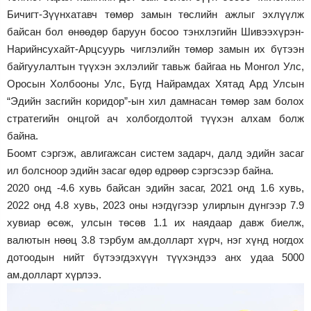
Бичигт-Зүүнхатавч төмөр замын төслийн ажлыг эхлүүлж
байсан бол өнөөдөр баруун босоо тэнхлэгийн Шивээхүрэн-
Нарийнсухайт-Арцсуурь чиглэлийн төмөр замын их бүтээн
байгуулалтын түүхэн эхлэлийг тавьж байгаа нь Монгол Улс,
Оросын Холбооны Улс, Бүгд Найрамдах Хятад Ард Улсын
“Эдийн засгийн коридор”-ын хил дамнасан төмөр зам болох
стратегийн онцгой ач холбогдолтой түүхэн алхам болж
байна.
Боомт сэргэж, авлигажсан систем задарч, далд эдийн засаг
ил болсноор эдийн засаг өдөр өдрөөр сэргэсээр байна.
2020 онд -4.6 хувь байсан эдийн засаг, 2021 онд 1.6 хувь,
2022 онд 4.8 хувь, 2023 оны нэгдүгээр улирлын дүнгээр 7.9
хувиар өсөж, улсын төсөв 1.1 их наядаар давж биелж,
валютын нөөц 3.8 тэрбум ам.долларт хүрч, нэг хүнд ногдох
дотоодын нийт бүтээгдэхүүн түүхэндээ анх удаа 5000
ам.долларт хүрлээ.