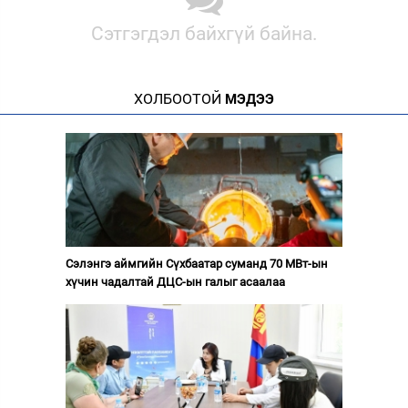
Сэтгэгдэл байхгүй байна.
ХОЛБООТОЙ
МЭДЭЭ
Сэлэнгэ аймгийн Сүхбаатар суманд 70 МВт-ын
хүчин чадалтай ДЦС-ын галыг асаалаа