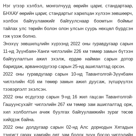
Нэг үгээр хэлбэл, монголчууд өөрийн цариг, стандартаар,
БНХАУ өөрийн цариг, стандартыг харилцан хүлээн зөвшөөрч,
холбох байгууламжийг байгуулснаар боомтын боймыг
тайлах улс төрийн болон олон улсын суурь нөхцөл бүрдсэн
гэж үзэж болно.
Энэхүү зөвшилцлийн хүрээнд 2022 оны гуравдугаар сарын
11-нд Зүүнбаян-Ханги чиглэлийн 226 км төмөр замын бүтээн
байгуулалтын ажил эхэлж, ердөө найман сарын дотор
баригдаж, арваннэгдүгээр сарын 25-нд ашиглалтад орсон.
2022 оны гуравдугаар сарын 10-нд Тавантолгой-Зүүнбаян
чиглэлийн 416 км төмөр замын ажил дуусаж, зүгшрүүлэх
тээвэрлэлт эхэлсэн.
2022 оны есдүгээр сарын 9-нд 16 жил гацсан Тавантолгой-
Гашуунсухайт чиглэлийн 267 км төмөр зам ашиглалтад орж,
хил холболтын ачиж буулгах байгууламжийн зураг төсөв
хийгдэж байна.
2022 оны долдугаар сарын 02-нд Алс дорнодын Хятадын
тэнгист гарах хамгийн дөт зам болох зүүн босоо чиглэлийн