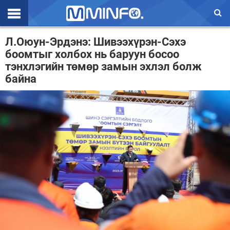
Эхлэл
Л.Оюун-Эрдэнэ: Шивээхүрэн-Сэхэ
боомтыг холбох нь баруун босоо
Цаг агаар
тэнхлэгийн төмөр замын эхлэл болж
байна
Валют ханш
Улс төр
Эдийн засаг
Үзэл бодол
Спорт
Нийгэм
Дэлхий
Энтертайнмэнт