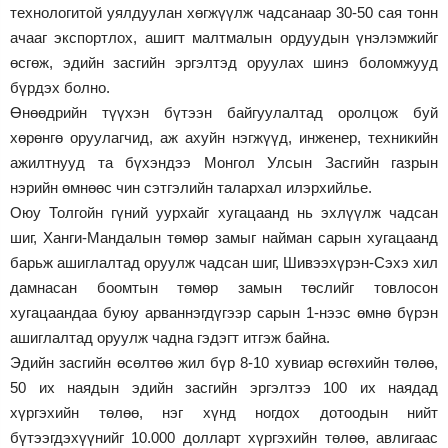
технологитой уялдуулан хөгжүүлж чадсанаар 30-50 сая тонн
ачааг экспортлох, ашигт малтмалын ордуудын үнэлэмжийг
өсгөж, эдийн засгийн эргэлтэд оруулах шинэ боломжууд
бүрдэх болно.
Өнөөдрийн түүхэн бүтээн байгуулалтад оролцож буй
хөрөнгө оруулагчид, аж ахуйн нэгжүүд, инженер, техникийн
ажилтнууд та бүхэндээ Монгол Улсын Засгийн газрын
нэрийн өмнөөс чин сэтгэлийн талархал илэрхийлье.
Оюу Толгойн гүний уурхайг хугацаанд нь эхлүүлж чадсан
шиг, Ханги-Мандалын төмөр замыг найман сарын хугацаанд
барьж ашиглалтад оруулж чадсан шиг, Шивээхүрэн-Сэхэ хил
дамнасан боомтын төмөр замын төслийг товлосон
хугацаандаа буюу арваннэгдүгээр сарын 1-нээс өмнө бүрэн
ашиглалтад оруулж чадна гэдэгт итгэж байна.
Эдийн засгийн өсөлтөө жил бүр 8-10 хувиар өсгөхийн төлөө,
50 их наядын эдийн засгийн эргэлтээ 100 их наядад
хүргэхийн төлөө, нэг хүнд ногдох дотоодын нийт
бүтээгдэхүүнийг 10.000 долларт хүргэхийн төлөө, авлигаас