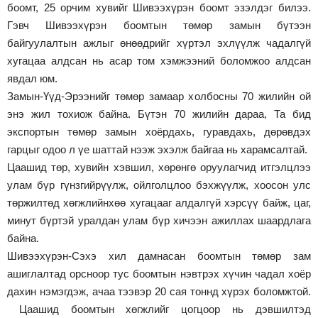
боомт, 25 орчим хувийг Шивээхүрэн боомт эзэлдэг билээ.
Гэвч Шивээхүрэн боомтын төмөр замын бүтээн
байгуулалтын ажлыг өнөөдрийг хүртэл эхлүүлж чадалгүй
хугацаа алдсан нь асар том хэмжээний боломжоо алдсан
явдал юм.
Замын-Үүд-Эрээнийг төмөр замаар холбосны 70 жилийн ой
энэ жил тохиож байна. Бүтэн 70 жилийн дараа, Та бид
экспортын төмөр замын хоёрдахь, гуравдахь, дөрөвдэх
гарцыг одоо л үе шаттай нээж эхэлж байгаа нь харамсалтай.
Цаашид төр, хувийн хэвшил, хөрөнгө оруулагчид итгэлцлээ
улам бүр гүнзгийрүүлж, ойлголцлоо бэхжүүлж, хоосон улс
төржилтөд хөгжлийнхөө хугацааг алдалгүй хэрсүү байж, цаг,
минут бүртэй уралдан улам бүр хичээн ажиллах шаардлага
байна.
Шивээхүрэн-Сэхэ хил дамнасан боомтын төмөр зам
ашиглалтад орсноор тус боомтын нэвтрэх хүчин чадал хоёр
дахин нэмэгдэж, ачаа тээвэр 20 сая тоннд хүрэх боломжтой.
Цаашид боомтын хөгжлийг цогцоор нь дэвшилтэд