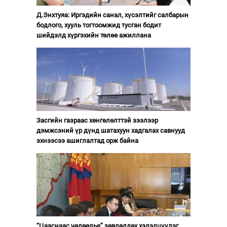
Д.Энхтуяа: Иргэдийн санал, хүсэлтийг салбарын
бодлого, хууль тогтоомжид тусган бодит
шийдэлд хүргэхийн төлөө ажиллана
Засгийн газраас хөнгөлөлттэй зээлээр
дэмжсэний үр дүнд шатахуун хадгалах савнууд
эхнээсээ ашиглалтад орж байна
“Цааснаас чөлөөлье” зөвлөлдөх хэлэлцүүлэг