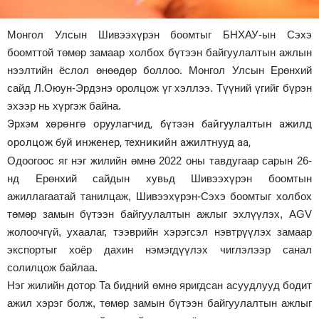
Зурхай
Монгол Улсын Шивээхүрэн боомтыг БНХАУ-ын Сэхэ
боомттой төмөр замаар холбох бүтээн байгуулалтын ажлын
нээлтийн ёслол өнөөдөр боллоо. Монгол Улсын Ерөнхий
сайд Л.Оюун-Эрдэнэ оролцож үг хэллээ. Түүний үгийг бүрэн
эхээр нь хүргэж байна.
Эрхэм хөрөнгө оруулагчид, бүтээн байгуулалтын ажилд
оролцож буй инженер, техникийн ажилтнууд аа,
Одоогоос яг нэг жилийн өмнө 2022 оны тавдугаар сарын 26-
нд Ерөнхий сайдын хувьд Шивээхүрэн боомтын
ажиллагаатай танилцаж, Шивээхүрэн-Сэхэ боомтыг холбох
төмөр замын бүтээн байгуулалтын ажлыг эхлүүлэх, AGV
жолоочгүй, ухаалаг, тээврийн хэрэгсэл нэвтрүүлэх замаар
экспортыг хоёр дахин нэмэгдүүлэх чиглэлээр санал
солилцож байлаа.
Нэг жилийн дотор Та бидний өмнө яригдсан асуудлууд бодит
ажил хэрэг болж, төмөр замын бүтээн байгуулалтын ажлыг