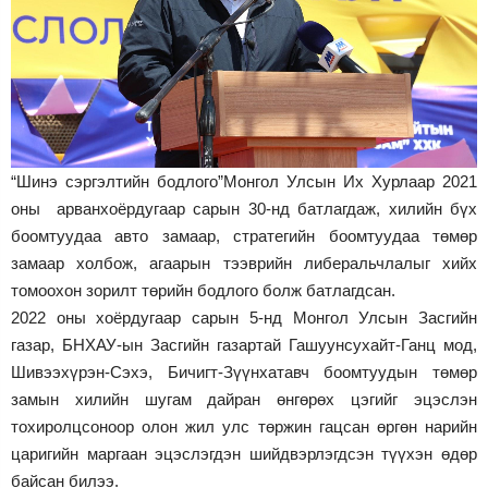
“Шинэ сэргэлтийн бодлого”Монгол Улсын Их Хурлаар 2021
оны арванхоёрдугаар сарын 30-нд батлагдаж, хилийн бүх
боомтуудаа авто замаар, стратегийн боомтуудаа төмөр
замаар холбож, агаарын тээврийн либеральчлалыг хийх
томоохон зорилт төрийн бодлого болж батлагдсан.
2022 оны хоёрдугаар сарын 5-нд Монгол Улсын Засгийн
газар, БНХАУ-ын Засгийн газартай Гашуунсухайт-Ганц мод,
Шивээхүрэн-Сэхэ, Бичигт-Зүүнхатавч боомтуудын төмөр
замын хилийн шугам дайран өнгөрөх цэгийг эцэслэн
тохиролцсоноор олон жил улс төржин гацсан өргөн нарийн
царигийн маргаан эцэслэгдэн шийдвэрлэгдсэн түүхэн өдөр
байсан билээ.