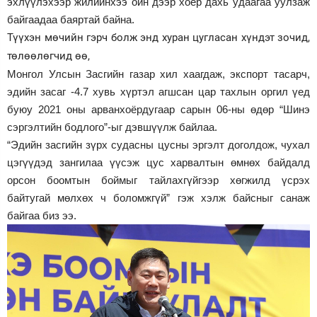
эхлүүлэхээр жилийнхээ ойн дээр хоёр дахь удаагаа уулзаж
байгаадаа баяртай байна.
Түүхэн мөчийн гэрч болж энд хуран цугласан хүндэт зочид,
төлөөлөгчид өө,
Монгол Улсын Засгийн газар хил хаагдаж, экспорт тасарч,
эдийн засаг -4.7 хувь хүртэл агшсан цар тахлын оргил үед
буюу 2021 оны арванхоёрдугаар сарын 06-ны өдөр “Шинэ
сэргэлтийн бодлого”-ыг дэвшүүлж байлаа.
“Эдийн засгийн зүрх судасны цусны эргэлт доголдож, чухал
цэгүүдэд зангилаа үүсэж цус харвалтын өмнөх байдалд
орсон боомтын боймыг тайлахгүйгээр хөгжилд үсрэх
байтугай мөлхөх ч боломжгүй” гэж хэлж байсныг санаж
байгаа биз ээ.