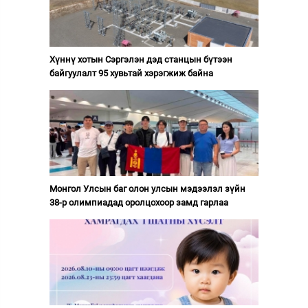
Хүннү хотын Сэргэлэн дэд станцын бүтээн
байгуулалт 95 хувьтай хэрэгжиж байна
Монгол Улсын баг олон улсын мэдээлэл зүйн
38-р олимпиадад оролцохоор замд гарлаа