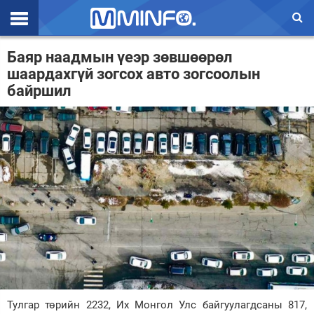
Эхлэл
Баяр наадмын үеэр зөвшөөрөл
шаардахгүй зогсох авто зогсоолын
Цаг агаар
байршил
Валют ханш
Улс төр
Эдийн засаг
Үзэл бодол
Спорт
Нийгэм
Дэлхий
Тулгар төрийн 2232, Их Монгол Улс байгуулагдсаны 817,
Энтертайнмэнт