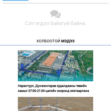
Сэтгэгдэл байхгүй байна.
ХОЛБООТОЙ
МЭДЭЭ
Нарантуул, Дүнжингарав худалдааны төвийн
замыг 07:00-21:00 цагийн хооронд хязгаарлана