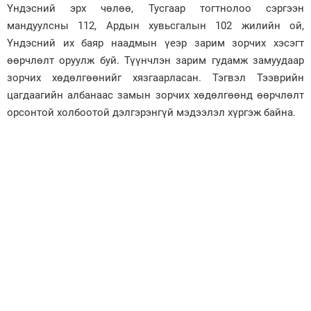
Үндэсний эрх чөлөө, Тусгаар тогтнолоо сэргээн
Зурхай
мандуулсны 112, Ардын хувьсгалын 102 жилийн ой,
Үндэсний их баяр наадмын үеэр зарим зорчих хэсэгт
өөрчлөлт оруулж буй. Түүнчлэн зарим гудамж замуудаар
зорчих хөдөлгөөнийг хязгаарласан. Тэгвэл Тээврийн
цагдаагийн албанаас замын зорчих хөдөлгөөнд өөрчлөлт
орсонтой холбоотой дэлгэрэнгүй мэдээлэл хүргэж байна.