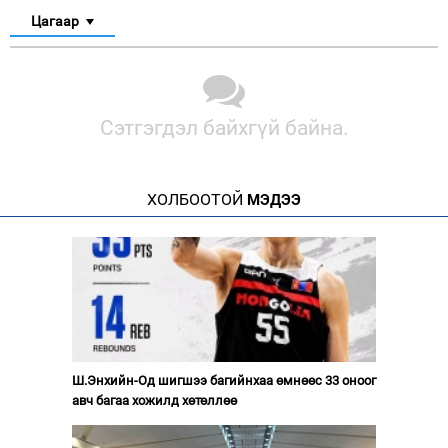
Цагаар
Сэтгэгдэл байхгүй байна.
ХОЛБООТОЙ
МЭДЭЭ
Ш.Энхийн-Од шигшээ багийнхаа өмнөөс 33 оноог
авч багаа хожилд хөтөллөө