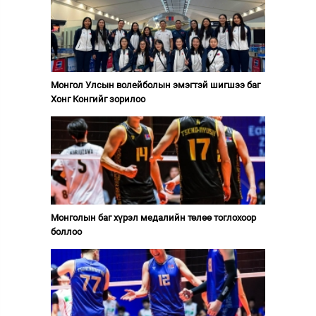
Монгол Улсын волейболын эмэгтэй шигшээ баг
Хонг Конгийг зорилоо
Монголын баг хүрэл медалийн төлөө тоглохоор
боллоо