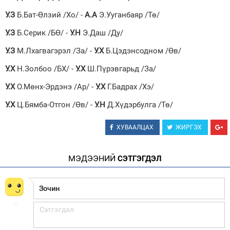
У.З
Б.Бат-Өлзий /Хо/ -
А.А
Э.Ууганбаяр /Тө/
У.З
Б.Серик /БӨ/ -
У.Н
Э.Даш /Ду/
У.З
М.Лхагвагэрэл /За/ -
У.Х
Б.Цэдэнсодном /Өв/
У.Х
Н.Золбоо /БХ/ -
У.Х
Ш.Пүрэвгарьд /За/
У.Х
О.Мөнх-Эрдэнэ /Ар/ -
У.Х
Г.Бадрах /Хэ/
У.Х
Ц.Бямба-Отгон /Өв/ -
У.Н
Д.Хүдэрбулга /Тө/
ХУВААЛЦАХ
ЖИРГЭХ
МЭДЭЭНИЙ
СЭТГЭГДЭЛ