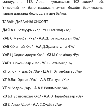
мандуулсны 112, Ардын хувьсгалын 102 жилийн ой,
Үндэсний их баяр наадмын хүчит бөхийн барилдааны
Зурхай
тавын даваанд бөхчүүд ам авч байна.
ТАВЫН ДАВААНЫ ОНООЛТ
ДАЯ.А
Н.Батсуурь /Ув/ - У.Н Г.Ганжад /Тө/
У.АВ
С.Мөнхбат /Ув/ -
А.А
Д.Тогтохжаргал /Ув/
У.АВ
О.Хангай /Хо/ -
А.А
Д.Эрдэнэтулга /ГА/
У.АР
Ц.Содномдорж /Хө/ -
У.З
М.Өсөхбаяр /Бу/
У.АР
Б.Орхонбаяр /Сэ/ -
У.З
Б.Батмөнх /Тө/
У.Г
Б.Гончигдамба /За/ -
Ц.А
Л.Отгонбаатар /Ар/
У.Г
Ө.Бат-Орших /Ув/ -
А.А
Г.Ганхуяг /Хо/
У.Г
М.Бадарч /Ар/ -
А.А
Б.Баянмөнх /Хо/
У.З
Б.Пүрэвсайхан /Хо
/
-
А.А
О.Наранбаатар /Өв/
У.З
Д.Анар /Дор/ -
А.А
С.Сүхбат /Ар/