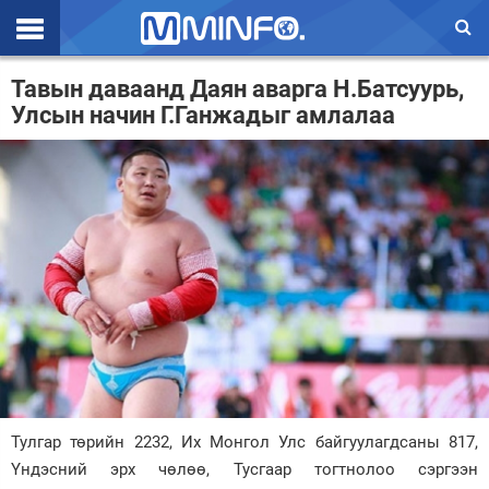
Эхлэл
Тавын даваанд Даян аварга Н.Батсуурь,
Улсын начин Г.Ганжадыг амлалаа
Цаг агаар
Валют ханш
Улс төр
Эдийн засаг
Үзэл бодол
Спорт
Нийгэм
Дэлхий
Тулгар төрийн 2232, Их Монгол Улс байгуулагдсаны 817,
Үндэсний эрх чөлөө, Тусгаар тогтнолоо сэргээн
Энтертайнмэнт