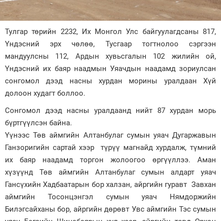
Зурхай
Тулгар төрийн 2232, Их Монгол Улс байгуулагдсаны 817,
Үндэсний эрх чөлөө, Тусгаар тогтнолоо сэргээн
мандуулсны 112, Ардын хувьсгалын 102 жилийн ой,
Үндэсний их баяр наадмын Уяачдын наадамд зориулсан
сонгомол дээд насны хурдан морины уралдаан Хүй
долоон худагт боллоо.
Сонгомол дээд насны уралдаанд нийт 87 хурдан морь
бүртгүүлсэн байна.
Үүнээс Төв аймгийн Алтанбулаг сумын уяач Дугаржавын
Ганзоригийн сартай хээр түрүү магнайд хурдалж, түмний
их баяр наадамд торгон жолоогоо өргүүллээ. Аман
хүзүүнд Төв аймгийн Алтанбулаг сумын алдарт уяач
Гансүхийн Хадбаатарын бор халзан, айргийн гуравт Завхан
аймгийн Тосонцэнгэл сумын уяач Нямдоржийн
Билэгсайханы бор, айргийн дөрөвт Увс аймгийн Тэс сумын