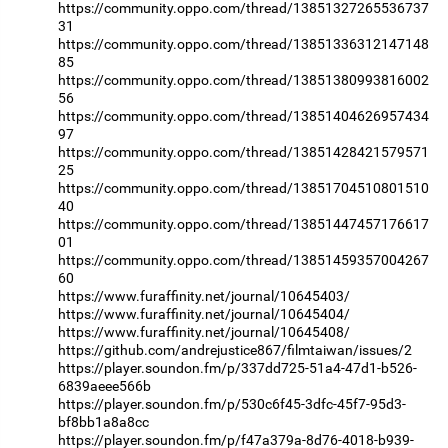
https://community.oppo.com/thread/13851327265536737
31
https://community.oppo.com/thread/13851336312147148
85
https://community.oppo.com/thread/13851380993816002
56
https://community.oppo.com/thread/13851404626957434
97
https://community.oppo.com/thread/13851428421579571
25
https://community.oppo.com/thread/13851704510801510
40
https://community.oppo.com/thread/13851447457176617
01
https://community.oppo.com/thread/13851459357004267
60
https://www.furaffinity.net/journal/10645403/
https://www.furaffinity.net/journal/10645404/
https://www.furaffinity.net/journal/10645408/
https://github.com/andrejustice867/filmtaiwan/issues/2
https://player.soundon.fm/p/337dd725-51a4-47d1-b526-
6839aeee566b
https://player.soundon.fm/p/530c6f45-3dfc-45f7-95d3-
bf8bb1a8a8cc
https://player.soundon.fm/p/f47a379a-8d76-4018-b939-