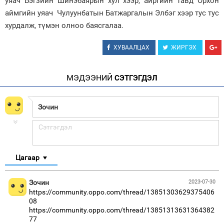
уяач Бэгзийн Шинэбаярын хул хээр, айргийн тавд Орхон
аймгийн уяач Чулуунбатын Батжаргалын Элбэг хээр тус тус
хурдалж, түмэн олноо баясгалаа.
ХУВААЛЦАХ
ЖИРГЭХ
МЭДЭЭНИЙ
СЭТГЭГДЭЛ
Цагаар
Зочин
2023-07-30
https://community.oppo.com/thread/13851303629375406
08
https://community.oppo.com/thread/13851313631364382
77