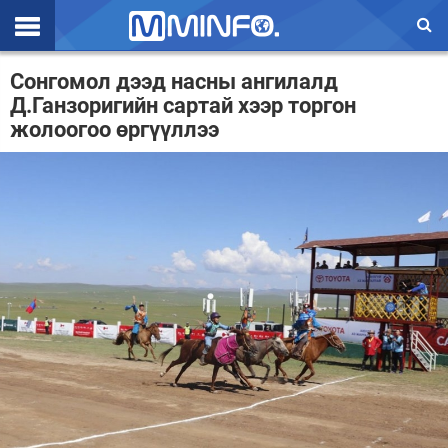
Эхлэл
Сонгомол дээд насны ангилалд
Д.Ганзоригийн сартай хээр торгон
Цаг агаар
жолоогоо өргүүллээ
Валют ханш
Улс төр
Эдийн засаг
Үзэл бодол
Спорт
Нийгэм
Дэлхий
Энтертайнмэнт