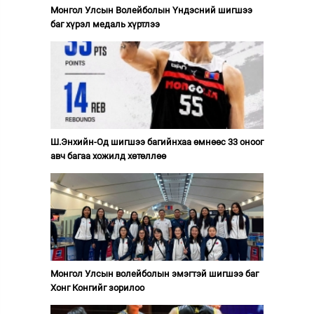
Монгол Улсын Волейболын Үндэсний шигшээ
баг хүрэл медаль хүртлээ
Ш.Энхийн-Од шигшээ багийнхаа өмнөөс 33 оноог
авч багаа хожилд хөтөллөө
Монгол Улсын волейболын эмэгтэй шигшээ баг
Хонг Конгийг зорилоо