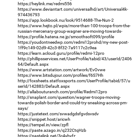
https://heylink.me/redmi556
https://www.deviantart.com/universalhd/art/Universal4k-
974436793
https://app.lookbook.nu/look/9514688-The-Nun-2
https://www.hejto.pl/wpis/more-than-100-troops-from-the-
russian-mercenary-group-wagner-are-moving-towards-
https://profile.hatena.ne.jp/smoothsoft099/profile
https://youdontneedwp.com/redmi12prohd/my-new-post-
1ff9c149-02d9-42c3-8f32-7a9117c2c9ea
https://learn.acloud.guru/profile/redmi-12pro
http://phillipsservices.net/UserProfile/tabid/43/userId/2406
64/Default.aspx
https://www.artstation.com/artwork/EvOvwe
https://www.bitsdujour.com/profiles/f6S7Hh
http://foxsheets.statfoxsports.com/UserProfile/tabid/57/u
serId/142883/Default.aspx
http://allabouturanch.com/profile/Redmi12pro
http://snaplant.com/question/wagner-troops-moving-
towards-polish-border-and-could-try-sneaking-across-pm-
says/
https://justetext.com/svwadgdsfgvdsvsdv
https://snippet.host/aricwh
https://tempel.in/view/zpfl
https://paste.azago.in/q232CtqHzb
https://pastelink.net/3c4yhvfz