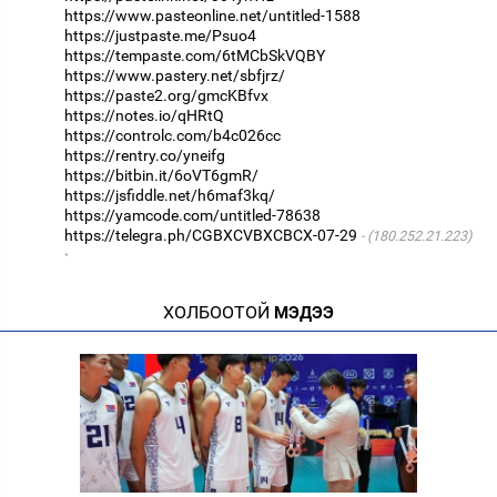
https://www.pasteonline.net/untitled-1588
https://justpaste.me/Psuo4
https://tempaste.com/6tMCbSkVQBY
https://www.pastery.net/sbfjrz/
https://paste2.org/gmcKBfvx
https://notes.io/qHRtQ
https://controlc.com/b4c026cc
https://rentry.co/yneifg
https://bitbin.it/6oVT6gmR/
https://jsfiddle.net/h6maf3kq/
https://yamcode.com/untitled-78638
https://telegra.ph/CGBXCVBXCBCX-07-29
(180.252.21.223)
·
ХОЛБООТОЙ
МЭДЭЭ