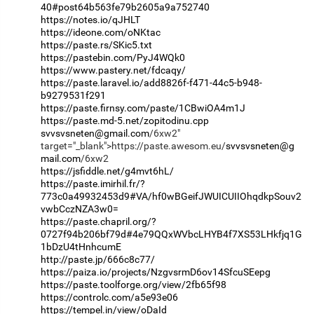
40#post64b563fe79b2605a9a752740
https://notes.io/qJHLT
https://ideone.com/oNKtac
https://paste.rs/SKic5.txt
https://pastebin.com/PyJ4WQk0
https://www.pastery.net/fdcaqy/
https://paste.laravel.io/add8826f-f471-44c5-b948-
b9279531f291
https://paste.firnsy.com/paste/1CBwiOA4m1J
https://paste.md-5.net/zopitodinu.cpp
svvsvsneten@gmail.com
/6xw2"
target="_blank">https://paste.awesom.eu/
svvsvsneten@g
mail.com
https://jsfiddle.net/g4mvt6hL/
https://paste.imirhil.fr/?
773c0a49932453d9#VA/hf0wBGeifJWUICUIIOhqdkpSouv2
vwbCczNZA3w0=
https://paste.chapril.org/?
0727f94b206bf79d#4e79QQxWVbcLHYB4f7XS53LHkfjq1G
1bDzU4tHnhcumE
http://paste.jp/666c8c77/
https://paiza.io/projects/NzgvsrmD6ov14SfcuSEepg
https://paste.toolforge.org/view/2fb65f98
https://controlc.com/a5e93e06
https://tempel.in/view/oDaId