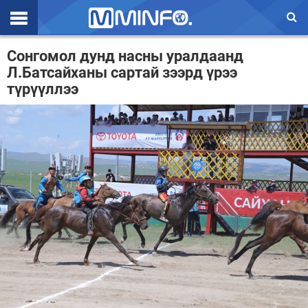
Эхлэл
Сонгомол дунд насны уралдаанд
Л.Батсайханы сартай зээрд үрээ
Цаг агаар
түрүүллээ
Валют ханш
Улс төр
Эдийн засаг
Үзэл бодол
Спорт
Нийгэм
Дэлхий
Энтертайнмэнт