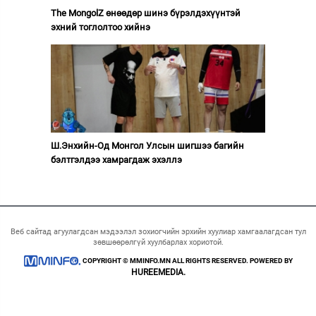
The MongolZ өнөөдөр шинэ бүрэлдэхүүнтэй
эхний тоглолтоо хийнэ
Ш.Энхийн-Од Монгол Улсын шигшээ багийн
бэлтгэлдээ хамрагдаж эхэллэ
Веб сайтад агуулагдсан мэдээлэл зохиогчийн эрхийн хуулиар хамгаалагдсан тул
зөвшөөрөлгүй хуулбарлах хориотой.
COPYRIGHT © MMINFO.MN ALL RIGHTS RESERVED. POWERED BY
HUREEMEDIA.