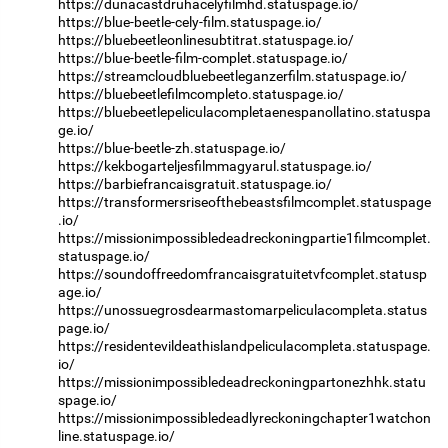
https://dunacastdruhacelyfilmhd.statuspage.io/
https://blue-beetle-cely-film.statuspage.io/
https://bluebeetleonlinesubtitrat.statuspage.io/
https://blue-beetle-film-complet.statuspage.io/
https://streamcloudbluebeetleganzerfilm.statuspage.io/
https://bluebeetlefilmcompleto.statuspage.io/
https://bluebeetlepeliculacompletaenespanollatino.statuspa
ge.io/
https://blue-beetle-zh.statuspage.io/
https://kekbogarteljesfilmmagyarul.statuspage.io/
https://barbiefrancaisgratuit.statuspage.io/
https://transformersriseofthebeastsfilmcomplet.statuspage
.io/
https://missionimpossibledeadreckoningpartie1filmcomplet.
statuspage.io/
https://soundoffreedomfrancaisgratuitetvfcomplet.statusp
age.io/
https://unossuegrosdearmastomarpeliculacompleta.status
page.io/
https://residentevildeathislandpeliculacompleta.statuspage.
io/
https://missionimpossibledeadreckoningpartonezhhk.statu
spage.io/
https://missionimpossibledeadlyreckoningchapter1watchon
line.statuspage.io/