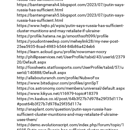
https://bantengmerah4.blogspot.com/2023/07/putin-says-
russia-has-sufficient.html
https://bantengmerah5.blogspot.com/2023/07/putin-says-
russia-has-sufficient.html
https://www.hejto.pl/wpis/putin-says-russia-has-sufficient-
cluster-munitions-and-may-retaliate-if-ukraine-
https://profile.hatena.ne.jp/smoothsoft099/profile
https://youdontneedwp.com/meheylink28/my-new-post-
25ea5935-8cad-4983-b544-84b86a424eb6
https://learn.acloud.guru/profile/nowoman-nocry
http://phillipsservices.net/UserProfile/tabid/43/userId/2379
20/Default.aspx
http://foxsheets.statfoxsports.com/UserProfile/tabid/57/u
serId/140888/Default.aspx
http://allabouturanch.com/profile/NubwoFox
https://www.bitsdujour.com/profiles/gnnSpT
https://cs.astronomy.com/members/universal/default.aspx
https://www.kikyus.net/t16979-topic#18379
https://m.kaskus.co.id/post/64b3f27b7d978a29f35d117e
#post64b3f27b7d978a29f35d117e
http://snaplant.com/question/putin-says-russia-has-
sufficient-cluster-munitions-and-may-retaliate-if-ukraine-
uses-them/
https://demo.evolutionscript.com/index.php/forum/topic/1