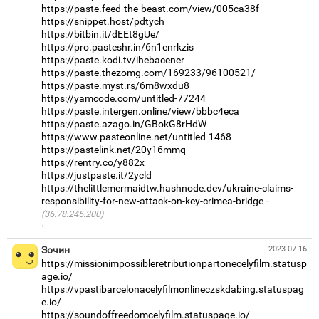
https://paste.feed-the-beast.com/view/005ca38f
https://snippet.host/pdtych
https://bitbin.it/dEEt8gUe/
https://pro.pasteshr.in/6n1enrkzis
https://paste.kodi.tv/ihebacener
https://paste.thezomg.com/169233/96100521/
https://paste.myst.rs/6m8wxdu8
https://yamcode.com/untitled-77244
https://paste.intergen.online/view/bbbc4eca
https://paste.azago.in/GBokG8rHdW
https://www.pasteonline.net/untitled-1468
https://pastelink.net/20y16mmq
https://rentry.co/y882x
https://justpaste.it/2ycld
https://thelittlemermaidtw.hashnode.dev/ukraine-claims-
responsibility-for-new-attack-on-key-crimea-bridge
(36.78.245.200)
·
Зочин
2023-07-16
https://missionimpossibleretributionpartonecelyfilm.statusp
age.io/
https://vpastibarcelonacelyfilmonlineczskdabing.statuspag
e.io/
https://soundoffreedomcelyfilm.statuspage.io/