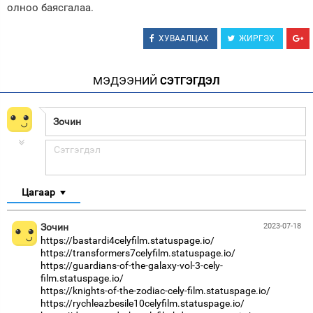
олноо баясгалаа.
ХУВААЛЦАХ
ЖИРГЭХ
МЭДЭЭНИЙ
СЭТГЭГДЭЛ
Цагаар
Зочин
2023-07-18
https://bastardi4celyfilm.statuspage.io/
https://transformers7celyfilm.statuspage.io/
https://guardians-of-the-galaxy-vol-3-cely-
film.statuspage.io/
https://knights-of-the-zodiac-cely-film.statuspage.io/
https://rychleazbesile10celyfilm.statuspage.io/