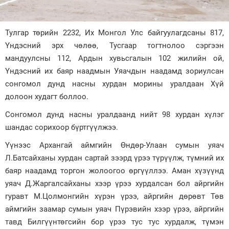
Зурхай
Тулгар төрийн 2232, Их Монгол Улс байгуулагдсаны 817,
Үндэсний эрх чөлөө, Тусгаар тогтнолоо сэргээн
мандуулсны 112, Ардын хувьсгалын 102 жилийн ой,
Үндэсний их баяр наадмын Уяачдын наадамд зориулсан
сонгомол дунд насны хурдан морины уралдаан Хүй
долоон худагт боллоо.
Сонгомол дунд насны уралдаанд нийт 98 хурдан хүлэг
шандас сорихоор бүртгүүлжээ.
Үүнээс Архангай аймгийн Өндөр-Улаан сумын уяач
Л.Батсайханы хурдан сартай зээрд үрээ түрүүлж, түмний их
баяр наадамд торгон жолоогоо өргүүллээ. Аман хүзүүнд
уяач Д.Жаргалсайханы хээр үрээ хурдалсан бол айргийн
гуравт М.Цолмонгийн хүрэн үрээ, айргийн дөрөвт Төв
аймгийн заамар сумын уяач Пүрэвийн хээр үрээ, айргийн
тавд Билгүүнтөгсийн бор үрээ тус тус хурдалж, түмэн