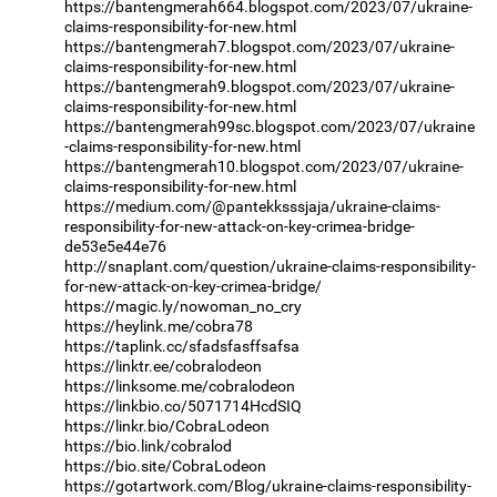
https://bantengmerah664.blogspot.com/2023/07/ukraine-
claims-responsibility-for-new.html
https://bantengmerah7.blogspot.com/2023/07/ukraine-
claims-responsibility-for-new.html
https://bantengmerah9.blogspot.com/2023/07/ukraine-
claims-responsibility-for-new.html
https://bantengmerah99sc.blogspot.com/2023/07/ukraine
-claims-responsibility-for-new.html
https://bantengmerah10.blogspot.com/2023/07/ukraine-
claims-responsibility-for-new.html
https://medium.com/@pantekksssjaja/ukraine-claims-
responsibility-for-new-attack-on-key-crimea-bridge-
de53e5e44e76
http://snaplant.com/question/ukraine-claims-responsibility-
for-new-attack-on-key-crimea-bridge/
https://magic.ly/nowoman_no_cry
https://heylink.me/cobra78
https://taplink.cc/sfadsfasffsafsa
https://linktr.ee/cobralodeon
https://linksome.me/cobralodeon
https://linkbio.co/5071714HcdSIQ
https://linkr.bio/CobraLodeon
https://bio.link/cobralod
https://bio.site/CobraLodeon
https://gotartwork.com/Blog/ukraine-claims-responsibility-