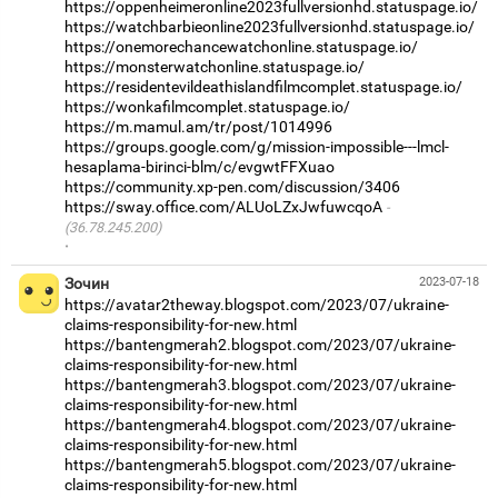
https://oppenheimeronline2023fullversionhd.statuspage.io/
https://watchbarbieonline2023fullversionhd.statuspage.io/
https://onemorechancewatchonline.statuspage.io/
https://monsterwatchonline.statuspage.io/
https://residentevildeathislandfilmcomplet.statuspage.io/
https://wonkafilmcomplet.statuspage.io/
https://m.mamul.am/tr/post/1014996
https://groups.google.com/g/mission-impossible---lmcl-
hesaplama-birinci-blm/c/evgwtFFXuao
https://community.xp-pen.com/discussion/3406
https://sway.office.com/ALUoLZxJwfuwcqoA
(36.78.245.200)
·
Зочин
2023-07-18
https://avatar2theway.blogspot.com/2023/07/ukraine-
claims-responsibility-for-new.html
https://bantengmerah2.blogspot.com/2023/07/ukraine-
claims-responsibility-for-new.html
https://bantengmerah3.blogspot.com/2023/07/ukraine-
claims-responsibility-for-new.html
https://bantengmerah4.blogspot.com/2023/07/ukraine-
claims-responsibility-for-new.html
https://bantengmerah5.blogspot.com/2023/07/ukraine-
claims-responsibility-for-new.html