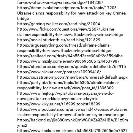
for-new-attack-on-key-crimea-bridge-/184238/
https://demo.evolutionscript.com/forum/topic/17208-
Ukraine-claims-responsibility-for-new-attack-on-key-Crimea-
bridge
https://gaming-walker.com/read-blog/31004
http://www.flokii.com/questions/view/2567/ukraine-
claims-responsibility-for-new-attack-on-key-crimea-bridge
https://social.studentb.eu/read-blog/121829
https://argueanything.com/thread/ukraine-claims-
responsibility-for-new-attack-on-key-crimea-bridge/
https://tealfeed.com/draft/64b55d2aee90a0f2c359d4be
https://www.mixily.com/event/9066955051244537987
https://stoneforce.copiny.com/question/details/id/762915
https://www.click4r.com/posts/g/10909418/
https://cs.astronomy.com/members/universal/default.aspx
https://party.biz/forums/topic/666395/ukraine-claims-
responsibility-for-new-attack/view/post_id/1396309
https://www.hejto.pl/wpis/ukraina-przyznaje-sie-do-
nowego-ataku-na-kluczowy-most-na-krymie
https://www.kikyus.net/t16999-topic#18399
https://www.podcasts.com/universalhd4k/episode/ukraine
-claims-responsibility-for-new-attack-on-key-crimea-bridge
https://hackmd.io/@rS8CmynkQmWGCAZe9Z4HBA/B1zSm
ymc2
https://www.kaskus.co.id/post/64b563fe79b2605a9a7527