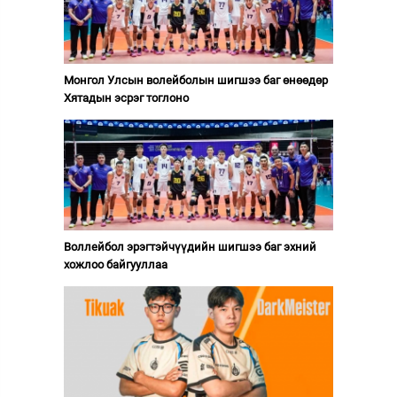
Монгол Улсын волейболын шигшээ баг өнөөдөр
Хятадын эсрэг тоглоно
Воллейбол эрэгтэйчүүдийн шигшээ баг эхний
хожлоо байгууллаа