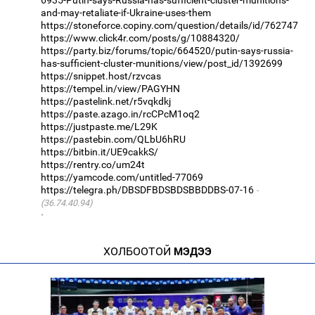
6935-Putin-says-Russia-has-sufficient-cluster-munitions-
and-may-retaliate-if-Ukraine-uses-them
https://stoneforce.copiny.com/question/details/id/762747
https://www.click4r.com/posts/g/10884320/
https://party.biz/forums/topic/664520/putin-says-russia-
has-sufficient-cluster-munitions/view/post_id/1392699
https://snippet.host/rzvcas
https://tempel.in/view/PAGYHN
https://pastelink.net/r5vqkdkj
https://paste.azago.in/rcCPcM1oq2
https://justpaste.me/L29K
https://pastebin.com/QLbU6hRU
https://bitbin.it/UE9cakkS/
https://rentry.co/um24t
https://yamcode.com/untitled-77069
https://telegra.ph/DBSDFBDSBDSBBDDBS-07-16
(36.74.40.94)
·
ХОЛБООТОЙ
МЭДЭЭ