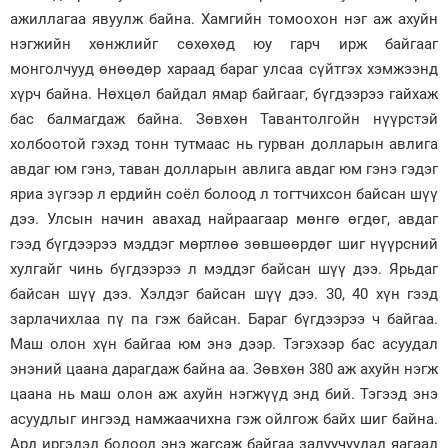
ажиллагаа явуулж байна. Хамгийн томоохон нэг аж ахуйн
нэгжийн хөнжлийг сөхөхөд юу гарч ирж байгааг
монголчууд өнөөдөр хараад бараг улсаа сүйтгэх хэмжээнд
хүрч байна. Нөхцөл байдал ямар байгааг, бүгдээрээ гайхаж
бас балмагдаж байна. Зөвхөн Тавантолгойн нүүрстэй
холбоотой гэхэд тонн тутмаас нь гурван долларын авлига
авдаг юм гэнэ, таван долларын авлига авдаг юм гэнэ гэдэг
яриа зүгээр л ердийн соёл болоод л тогтчихсон байсан шүү
дээ. Улсын начин авахад найраагаар мөнгө өгдөг, авдаг
гээд бүгдээрээ мэддэг мөртлөө зөвшөөрдөг шиг нүүрсний
хулгайг чинь бүгдээрээ л мэддэг байсан шүү дээ. Ярьдаг
байсан шүү дээ. Хэлдэг байсан шүү дээ. 30, 40 хүн гээд
зарлачихлаа пү па гэж байсан. Бараг бүгдээрээ ч байгаа.
Маш олон хүн байгаа юм энэ дээр. Тэгэхээр бас асуудал
энэний цаана дарагдаж байна аа. Зөвхөн 380 аж ахуйн нэгж
цаана нь маш олон аж ахуйн нэгжүүд энд бий. Тэгээд энэ
асуудлыг ингээд намжаачихна гэж ойлгож байх шиг байна.
Ард иргэдэд болоод энэ жагсаж байгаа залуучуудад яагаад