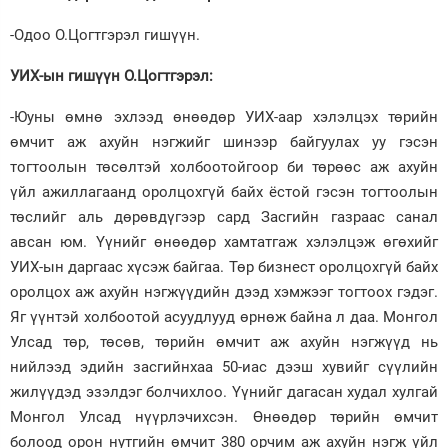
-Одоо О.Цогтгэрэл гишүүн.
УИХ-ын гишүүн О.Цогтгэрэл:
-Юуны өмнө эхлээд өнөөдөр УИХ-аар хэлэлцэх төрийн
өмчит аж ахуйн нэгжийг шинээр байгуулах уу гэсэн
тогтоолын төсөлтэй холбоотойгоор би төрөөс аж ахуйн
үйл ажиллагаанд оролцохгүй байх ёстой гэсэн тогтоолын
төслийг аль дөрөвдүгээр сард Засгийн газраас санал
авсан юм. Үүнийг өнөөдөр хамтатгаж хэлэлцэж өгөхийг
УИХ-ын даргаас хүсэж байгаа. Төр бизнест оролцохгүй байх
оролцох аж ахуйн нэгжүүдийн дээд хэмжээг тогтоох гэдэг.
Яг үүнтэй холбоотой асуудлууд өрнөж байна л даа. Монгол
Улсад төр, төсөв, төрийн өмчит аж ахуйн нэгжүүд нь
нийлээд эдийн засгийнхаа 50-иас дээш хувийг сүүлийн
жилүүдэд эзэлдэг болчихлоо. Үүнийг дагасан худал хулгай
Монгол Улсад нүүрлэчихсэн. Өнөөдөр төрийн өмчит
болоод орон нутгийн өмчит 380 орчим аж ахуйн нэгж үйл