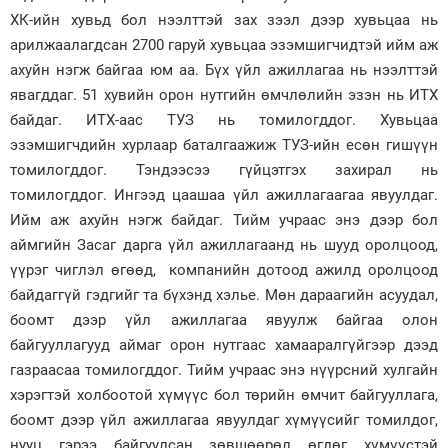
ХК-ийн хувьд бол нээлттэй зах зээл дээр хувьцаа нь
арилжаалагдсан 2700 гаруй хувьцаа эзэмшигчидтэй ийм аж
ахуйн нэгж байгаа юм аа. Бүх үйл ажиллагаа нь нээлттэй
явагддаг. 51 хувийн орон нутгийн өмчлөлийн эзэн нь ИТХ
байдаг. ИТХ-аас ТУЗ нь томилогддог. Хувьцаа
эзэмшигчдийн хурлаар баталгаажиж ТУЗ-ийн есөн гишүүн
томилогддог. Тэндээсээ гүйцэтгэх захирал нь
томилогддог. Ингээд цаашаа үйл ажиллагаагаа явуулдаг.
Ийм аж ахуйн нэгж байдаг. Тийм учраас энэ дээр бол
аймгийн Засаг дарга үйл ажиллагаанд нь шууд оролцоод,
үүрэг чиглэл өгөөд, компанийн дотоод ажилд оролцоод
байдаггүй гэдгийг та бүхэнд хэлье. Мөн дараагийн асуудал,
боомт дээр үйл ажиллагаа явуулж байгаа олон
байгууллагууд аймаг орон нутгаас хамааралгүйгээр дээд
газраасаа томилогддог. Тийм учраас энэ нүүрсний хулгайн
хэрэгтэй холбоотой хүмүүс бол төрийн өмчит байгууллага,
боомт дээр үйл ажиллагаа явуулдаг хүмүүсийг томилдог,
нууц гэрээ байгуулсан зөвшөөрөл өгдөг хүмүүстэй