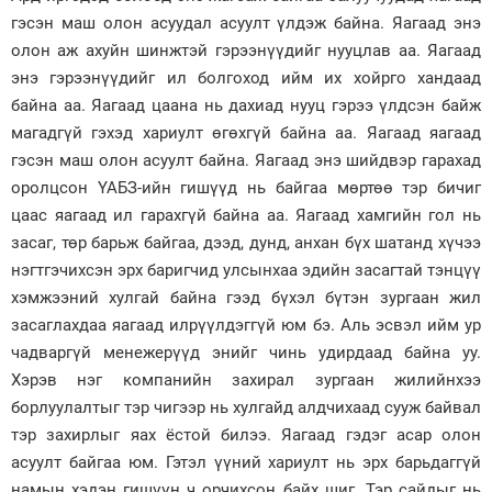
гэсэн маш олон асуудал асуулт үлдэж байна. Яагаад энэ
олон аж ахуйн шинжтэй гэрээнүүдийг нууцлав аа. Яагаад
энэ гэрээнүүдийг ил болгоход ийм их хойрго хандаад
байна аа. Яагаад цаана нь дахиад нууц гэрээ үлдсэн байж
магадгүй гэхэд хариулт өгөхгүй байна аа. Яагаад яагаад
гэсэн маш олон асуулт байна. Яагаад энэ шийдвэр гарахад
оролцсон ҮАБЗ-ийн гишүүд нь байгаа мөртөө тэр бичиг
цаас яагаад ил гарахгүй байна аа. Яагаад хамгийн гол нь
засаг, төр барьж байгаа, дээд, дунд, анхан бүх шатанд хүчээ
нэгтгэчихсэн эрх баригчид улсынхаа эдийн засагтай тэнцүү
хэмжээний хулгай байна гээд бүхэл бүтэн зургаан жил
засаглахдаа яагаад илрүүлдэггүй юм бэ. Аль эсвэл ийм ур
чадваргүй менежерүүд энийг чинь удирдаад байна уу.
Хэрэв нэг компанийн захирал зургаан жилийнхээ
борлуулалтыг тэр чигээр нь хулгайд алдчихаад сууж байвал
тэр захирлыг яах ёстой билээ. Яагаад гэдэг асар олон
асуулт байгаа юм. Гэтэл үүний хариулт нь эрх барьдаггүй
намын хэдэн гишүүн ч орчихсон байх шиг. Тэр сайдыг нь