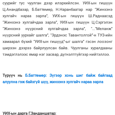
суурийг тус чуулган дээр илэрхийлсэн. УИХ-ын гишүүн
Ц.Анандбазар, Б.Баттөмөр, Н.Наранбаатар нар “Жинхэнэ
хулгайч нараа зарла”, УИХ-ын гишүүн Ш.Раднаасэд
“Жинхэнэ хулгайчдаа зарла”, УИХ-ын гишүүн Ц.Сэргэлэн
“Жинхэнэ нүүрсний хулгайчдаа зарла”, “...“Меланж”
нүүрсний уурхайг шалга”, “Эрдэнэс Тавантолгой”-н ТУЗ-ийн
хамаарал бүхий “УИХ-ын гишүүд”-ыг шалга” гэсэн лоозонг
ширээн дээрээ байрлуулсан байв. Чуулганы хуралдааны
тэмдэглэлээс ямар нэг засвар, дүгнэлтгүйгээр нийтэллээ.
Түрүүч нь
Б.Баттөмөр: Зүгээр хонь шиг байж байгаад
алуулна гэж байхгүй шүү, жинхэнэ хулгайч нараа зарла
УИХ-ын дарга Г.Занданшатар: