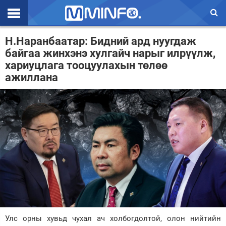
Эхлэл
Н.Наранбаатар: Бидний ард нуугдаж
байгаа жинхэнэ хулгайч нарыг илрүүлж,
Цаг агаар
хариуцлага тооцуулахын төлөө
ажиллана
Валют ханш
Улс төр
Эдийн засаг
Үзэл бодол
Спорт
Нийгэм
Дэлхий
Улс орны хувьд чухал ач холбогдолтой, олон нийтийн
Энтертайнмэнт