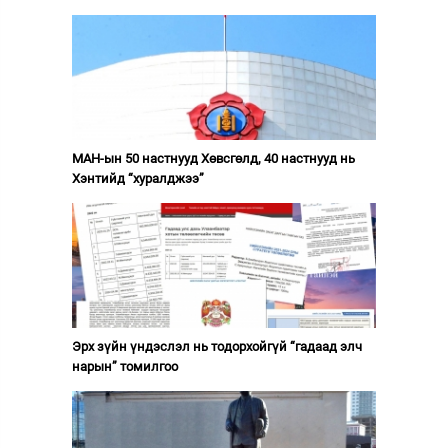
МАН-ын 50 настнууд Хөвсгөлд, 40 настнууд нь
Хэнтийд “хуралджээ”
Эрх зүйн үндэслэл нь тодорхойгүй “гадаад элч
нарын” томилгоо