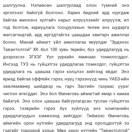
шалгуулна. Нэгмөсөн шалгуулаад олон түмний энэ
эргэлзээг байхгүй болгоно. Харин бидний ард нуугдаж
байгаа жинхэнэ хулгайч нарыг илрүүлэхийг илрүүлж, ил
тод болгож, хариуцлага тооцуулахын төлөө энэ шударга
жагсагчидтай, ард иргэдтэйгээ цаашдаа хамтарч ажиллах
болно. Манай аймагт үйл ажиллагаа явуулдаг “Эрдэнэс
Тавантолгой” ХК бол 100 хувь төрийн, бүх удирдлагууд нь
дээрээсээ ЗГХЭГ Уул уурхайн яамнаас томилогддог.
Ингээд ТУЗ нь гүйцэтгэх удирдлагаа томилдог, гүйцэтгэх
удирдлага нь цаашаа гэрээ хэлцлээ хийгээд явдаг. Энэ
яриад байгаа оффтейк гэрээ, нууц гэрээнүүд чинь ҮАБЗ-ийн
зөвлөмжөөр шийдвэр нь гарч Засгийн газраас үүрэг
чиглэл өгөгддөг. Энэ бол Өмнөговь аймагтай ямар ч хамаа
байхгүй. Энэ олон цаашаа байгуулагдсан туслан гүйцэтгэх
гэрээ, тээврийн гэрээ бүх зүйлүүд энэ компанийн
удирдлагуудын хэмжээнд хийгддэг. Тиймээс Өмнөговь
аймгийн орон нутгийн удирдлагууд энд оролцдоггүй ээ
гэдгийг тодорхой хэлье. Мөн орон нутгийн “Тавантолгой”