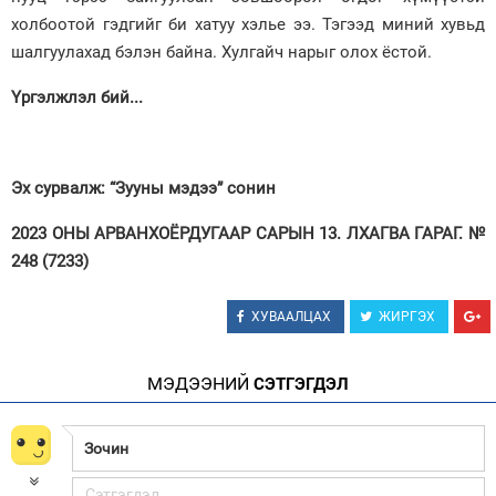
холбоотой гэдгийг би хатуу хэлье ээ. Тэгээд миний хувьд
шалгуулахад бэлэн байна. Хулгайч нарыг олох ёстой.
Үргэлжлэл бий...
Эх сурвалж: “Зууны мэдээ” сонин
2023 ОНЫ АРВАНХОЁРДУГААР САРЫН 13. ЛХАГВА ГАРАГ. №
248 (7233)
ХУВААЛЦАХ
ЖИРГЭХ
МЭДЭЭНИЙ
СЭТГЭГДЭЛ