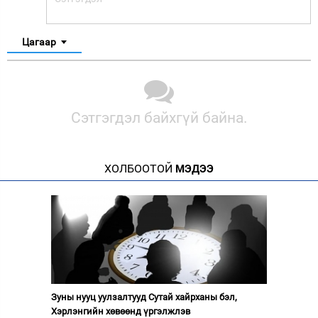
Цагаар
Сэтгэгдэл байхгүй байна.
ХОЛБООТОЙ
МЭДЭЭ
Зуны нууц уулзалтууд Сутай хайрханы бэл,
Хэрлэнгийн хөвөөнд үргэлжлэв