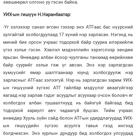
зөвшөөрөл олгоно уу гэсэн байна.
УИХ-ын гишүүн Н.Наранбаатар:
-Үг хэлэхээр санал өгсөн гэхээр энэ АТГ-аас бас нүүрсний
хулгайтай холбогдуулаад 17 хүний нэр зарласан. Нэгэнд нь
миний бие орсон учраас тодорхой байр сууриа илэрхийлж
үгээ хэлье гэсэн. Хэвлэл мэдээллийн хэрэгслээр зөндөө
ярьсан. Өнөөдөр албан ёсоор чуулганы танхимд өөрийнхөө
байр суурийг хэлье гэж үг авсан. Энэ нэр зарлагдсан
хүмүүсийг ямар шалтгаанаар юунд холбогдуулж нэр
зарласныг АТГ-аас хэлээгүй. Нэр нь зарлагдсан зарим УИХ-
ын гишүүний зүгээс АТГ тайлбар мэдүүлэг аваагүйгээр
яагаад нэр зарлав гэдэг асуудлыг асуухаар очсон боловч яг
холбогдох албан тушаалтнууд нь байхгүй байгаад бид
тодорхой хариулт авч чадаагүй буцсан. Тийм учраас
өнөөдөр Хууль зүйн сайд болон АТГ-ын удирдлагуудад УИХ-
ын гишүүдийн зүгээс асуулга тавья гээд ингээд
бэлдчихсэн. Энэ хурлын дундуур бид холбогдох улсуудад