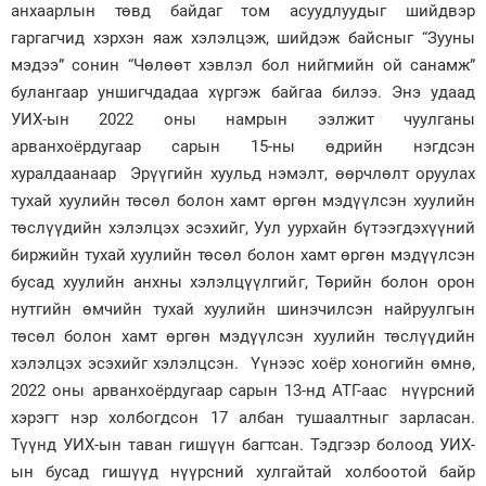
анхаарлын төвд байдаг том асуудлуудыг шийдвэр
Зурхай
гаргагчид хэрхэн яаж хэлэлцэж, шийдэж байсныг “Зууны
мэдээ” сонин “Чөлөөт хэвлэл бол нийгмийн ой санамж”
булангаар уншигчдадаа хүргэж байгаа билээ. Энэ удаад
УИХ-ын 2022 оны намрын ээлжит чуулганы
арванхоёрдугаар сарын 15-ны өдрийн нэгдсэн
хуралдаанаар Эрүүгийн хуульд нэмэлт, өөрчлөлт оруулах
тухай хуулийн төсөл болон хамт өргөн мэдүүлсэн хуулийн
төслүүдийн хэлэлцэх эсэхийг, Уул уурхайн бүтээгдэхүүний
биржийн тухай хуулийн төсөл болон хамт өргөн мэдүүлсэн
бусад хуулийн анхны хэлэлцүүлгийг, Төрийн болон орон
нутгийн өмчийн тухай хуулийн шинэчилсэн найруулгын
төсөл болон хамт өргөн мэдүүлсэн хуулийн төслүүдийн
хэлэлцэх эсэхийг хэлэлцсэн. Үүнээс хоёр хоногийн өмнө,
2022 оны арванхоёрдугаар сарын 13-нд АТГ-аас нүүрсний
хэрэгт нэр холбогдсон 17 албан тушаалтныг зарласан.
Түүнд УИХ-ын таван гишүүн багтсан. Тэдгээр болоод УИХ-
ын бусад гишүүд нүүрсний хулгайтай холбоотой байр