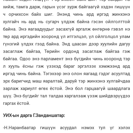
хийж, тамга дарж, гарын үсэг зурж байгаагүй хэдэн гишүүн
ч орчихсон байх шиг. Энэнд чинь ард иргэд жинхэнэ
хулгайч нь ард нь сугарч үлдэж байна гэсэн ойлголттой
байна. Энэ яагаадуудыг засахгүй аргалж өнгөрнө гэвэл нэ
төр ард иргэдийн хооронд үл итгэлцэл, үл ойлголцол улам
гүнзгий үлдэх гээд байна. Энд цаасан дээр хуулийн дагуу
засаглаж байгаа, Төрийн ордонд засаглаж байгаа гэж
байгаа. Одоо энэ парламент энэ бүгдийн чинь хооронд тэр
л хууль ёсны гэж үзэхэд бараг эргэлзэх хэмжээнд ард
иргэд чинь байна. Тэгэхээр энэ олон яагаад гэдэг асуултад
эрх баригчид маш яаралтай, даруй тэр жинхэнэ хулгайчдаа
зарлаж хариулт өгөх ёстой. Энэ бол гарцаагүй шаардлага
шүү. Энэ бүгдийг тал талдаа харгалзаж үзэж шийдвэрүүдээ
гаргах ёстой.
УИХ-ын дарга Г.Занданшатар:
-Н.Наранбаатар гишүүн асуудал нэмэх тул үг хэлэх