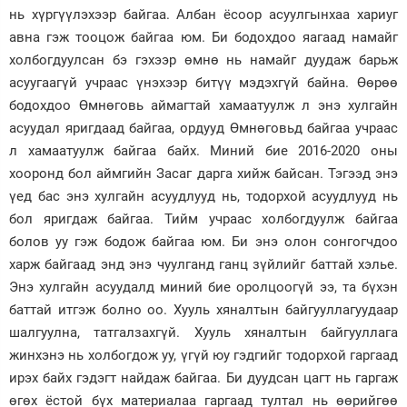
нь хүргүүлэхээр байгаа. Албан ёсоор асуулгынхаа хариуг
авна гэж тооцож байгаа юм. Би бодохдоо яагаад намайг
холбогдуулсан бэ гэхээр өмнө нь намайг дуудаж барьж
асуугаагүй учраас үнэхээр битүү мэдэхгүй байна. Өөрөө
бодохдоо Өмнөговь аймагтай хамаатуулж л энэ хулгайн
асуудал яригдаад байгаа, ордууд Өмнөговьд байгаа учраас
л хамаатуулж байгаа байх. Миний бие 2016-2020 оны
хооронд бол аймгийн Засаг дарга хийж байсан. Тэгээд энэ
үед бас энэ хулгайн асуудлууд нь, тодорхой асуудлууд нь
бол яригдаж байгаа. Тийм учраас холбогдуулж байгаа
болов уу гэж бодож байгаа юм. Би энэ олон сонгогчдоо
харж байгаад энд энэ чуулганд ганц зүйлийг баттай хэлье.
Энэ хулгайн асуудалд миний бие оролцоогүй ээ, та бүхэн
баттай итгэж болно оо. Хууль хяналтын байгууллагуудаар
шалгуулна, татгалзахгүй. Хууль хяналтын байгууллага
жинхэнэ нь холбогдож уу, үгүй юу гэдгийг тодорхой гаргаад
ирэх байх гэдэгт найдаж байгаа. Би дуудсан цагт нь гаргаж
өгөх ёстой бүх материалаа гаргаад тултал нь өөрийгөө