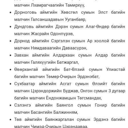
малчин Лхамрагчаагийн Тамирхүү,
Дорноговь аймгийн Хөвсгөл сумын Элст багийн
малчин Галсаншадавын Ууганбаяр,
Дундговь аймгийн Дэрэн сумын Алаг-Өндөр багийн
малчин Жасрайн Одонпүрэв,
Дорнод аймгийн Сэргэлэн сумын Ар хоолой багийн
малчин Нямдаваагийн Даваасүрэн,
Завхан аймгийн Алдархаан сумын Алдар багийн
малчин Галяхүүгийн Батжаргал,
Өвөрхангай аймгийн Бат-Өлзий сумын Улиастай
багийн малчин Төмөр-Очирын Эрдэнэбат,
Сүхбаатар аймгийн Асгат сумын Өлзийт багийн
малчин Цэрэндоржийн Буджав, Онгон сумын 3 дугаар
багийн малчин Ёндонжамцын Төгсмандах,
Сэлэнгэ аймгийн Баянгол сумын Гонир багийн
малчин Басангийн Балжинням,
Төв аймгийн Баянжаргалан сумын Эрдэнэ багийн
малчин Чимэд-Очирын Цэрэндаваа,