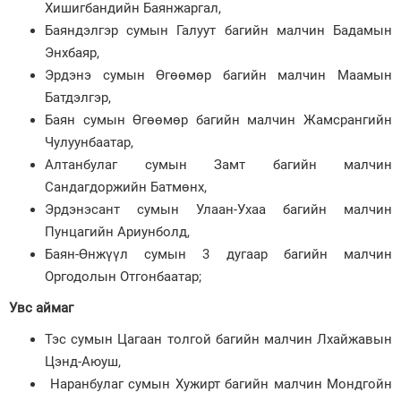
Хишигбандийн Баянжаргал,
Баяндэлгэр сумын Галуут багийн малчин Бадамын
Энхбаяр,
Эрдэнэ сумын Өгөөмөр багийн малчин Маамын
Батдэлгэр,
Баян сумын Өгөөмөр багийн малчин Жамсрангийн
Чулуунбаатар,
Алтанбулаг сумын Замт багийн малчин
Сандагдоржийн Батмөнх,
Эрдэнэсант сумын Улаан-Ухаа багийн малчин
Пунцагийн Ариунболд,
Баян-Өнжүүл сумын 3 дугаар багийн малчин
Оргодолын Отгонбаатар;
Увс аймаг
Тэс сумын Цагаан толгой багийн малчин Лхайжавын
Цэнд-Аюуш,
Наранбулаг сумын Хужирт багийн малчин Мондгойн