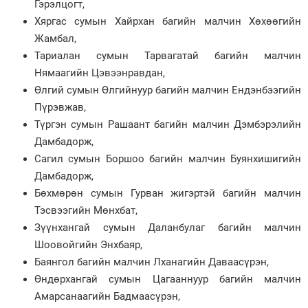
Гэрэлцогт,
Хяргас сумын Хайрхан багийн малчин Хөхөөгийн
Жамбал,
Тариалан сумын Тарвагатай багийн малчин
Нямаагийн Цэвээнравдан,
Өлгий сумын Өлгийнуур багийн малчин Ендэнбээгийн
Пүрэвжав,
Түргэн сумын Рашаант багийн малчин Дэмбэрэлийн
Дамбадорж,
Сагил сумын Боршоо багийн малчин Буянхишигийн
Дамбадорж,
Бөхмөрөн сумын Гурван жигэртэй багийн малчин
Тэсвээгийн Мөнхбат,
Зүүнхангай сумын Даланбулаг багийн малчин
Шоовойгийн Энхбаяр,
Баянгол багийн малчин Лханагийн Даваасүрэн,
Өндөрхангай сумын Цагааннуур багийн малчин
Амарсанаагийн Бадмаасүрэн,