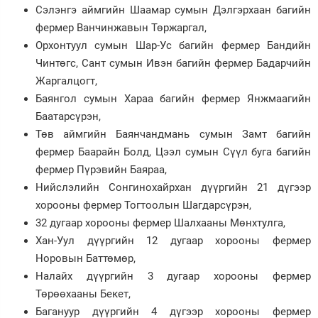
Сэлэнгэ аймгийн Шаамар сумын Дэлгэрхаан багийн
фермер Ванчинжавын Төржаргал,
Орхонтуул сумын Шар-Ус багийн фермер Бандийн
Чинтөгс, Сант сумын Ивэн багийн фермер Бадарчийн
Жаргалцогт,
Баянгол сумын Хараа багийн фермер Янжмаагийн
Баатарсүрэн,
Төв аймгийн Баянчандмань сумын Замт багийн
фермер Баарайн Болд, Цээл сумын Сүүл буга багийн
фермер Пүрэвийн Баяраа,
Нийслэлийн Сонгинохайрхан дүүргийн 21 дүгээр
хорооны фермер Тогтоолын Шагдарсүрэн,
32 дугаар хорооны фермер Шалхааны Мөнхтулга,
Хан-Уул дүүргийн 12 дугаар хорооны фермер
Норовын Баттөмөр,
Налайх дүүргийн 3 дугаар хорооны фермер
Төрөөхааны Бекет,
Багануур дүүргийн 4 дүгээр хорооны фермер