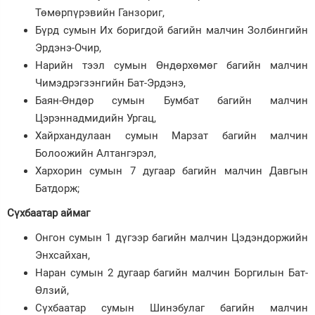
Төмөрпүрэвийн Ганзориг,
Бүрд сумын Их боригдой багийн малчин Золбингийн
Эрдэнэ-Очир,
Нарийн тээл сумын Өндөрхөмөг багийн малчин
Чимэдрэгзэнгийн Бат-Эрдэнэ,
Баян-Өндөр сумын Бумбат багийн малчин
Цэрэннадмидийн Ургац,
Хайрхандулаан сумын Марзат багийн малчин
Болоожийн Алтангэрэл,
Хархорин сумын 7 дугаар багийн малчин Давгын
Батдорж;
Сүхбаатар аймаг
Онгон сумын 1 дүгээр багийн малчин Цэдэндоржийн
Энхсайхан,
Наран сумын 2 дугаар багийн малчин Боргилын Бат-
Өлзий,
Сүхбаатар сумын Шинэбулаг багийн малчин