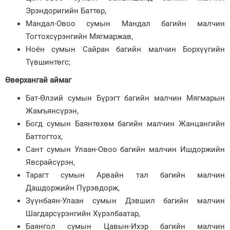
Эрэндоригийн Баттөр,
Мандал-Овоо сумын Мандал багийн малчин
Тогтохсүрэнгийн Мягмаржав,
Ноён сумын Сайран багийн малчин Борхүүгийн
Түвшинтөгс;
Өвөрхангай аймаг
Бат-Өлзий сумын Бүрэгт багийн малчин Мягмарын
Жамъянсүрэн,
Богд сумын Баянтөхөм багийн малчин Жанцангийн
Баттогтох,
Сант сумын Улаан-Овоо багийн малчин Ишдоржийн
Явсрайсүрэн,
Тарагт сумын Арвайн тал багийн малчин
Дашдоржийн Пүрэвдорж,
Зүүнбаян-Улаан сумын Дэвшил багийн малчин
Шагдарсүрэнгийн Хүрэлбаатар,
Баянгол сумын Цавын-Ихэр багийн малчин