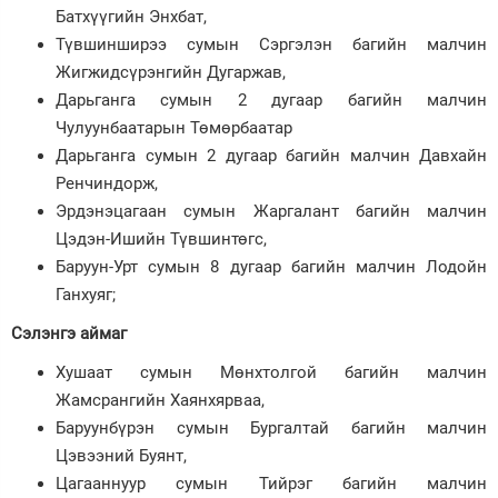
Батхүүгийн Энхбат,
Түвшинширээ сумын Сэргэлэн багийн малчин
Жигжидсүрэнгийн Дугаржав,
Дарьганга сумын 2 дугаар багийн малчин
Чулуунбаатарын Төмөрбаатар
Дарьганга сумын 2 дугаар багийн малчин Давхайн
Ренчиндорж,
Эрдэнэцагаан сумын Жаргалант багийн малчин
Цэдэн-Ишийн Түвшинтөгс,
Баруун-Урт сумын 8 дугаар багийн малчин Лодойн
Ганхуяг;
Сэлэнгэ аймаг
Хушаат сумын Мөнхтолгой багийн малчин
Жамсрангийн Хаянхярваа,
Баруунбүрэн сумын Бургалтай багийн малчин
Цэвээний Буянт,
Цагааннуур сумын Тийрэг багийн малчин