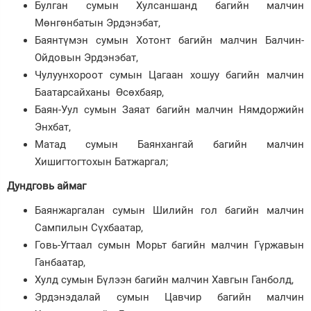
Булган сумын Хулсаншанд багийн малчин
Мөнгөнбатын Эрдэнэбат,
Баянтүмэн сумын Хотонт багийн малчин Балчин-
Ойдовын Эрдэнэбат,
Чулуунхороот сумын Цагаан хошуу багийн малчин
Баатарсайханы Өсөхбаяр,
Баян-Уул сумын Заяат багийн малчин Нямдоржийн
Энхбат,
Матад сумын Баянхангай багийн малчин
Хишигтогтохын Батжаргал;
Дундговь аймаг
Баянжаргалан сумын Шилийн гол багийн малчин
Сампилын Сүхбаатар,
Говь-Угтаал сумын Морьт багийн малчин Гүржавын
Ганбаатар,
Хулд сумын Бүлээн багийн малчин Хавгын Ганболд,
Эрдэнэдалай сумын Цавчир багийн малчин