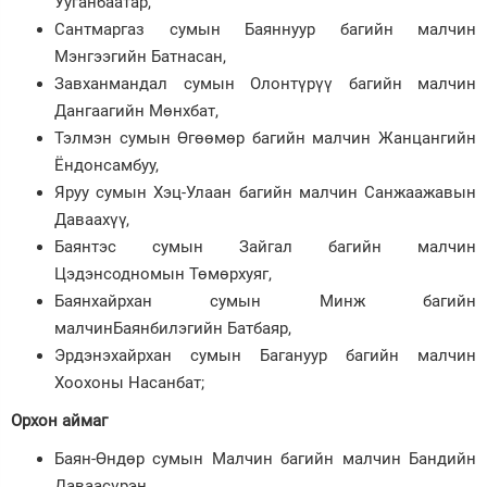
Ууганбаатар,
Сантмаргаз сумын Баяннуур багийн малчин
Мэнгээгийн Батнасан,
Завханмандал сумын Олонтүрүү багийн малчин
Дангаагийн Мөнхбат,
Тэлмэн сумын Өгөөмөр багийн малчин Жанцангийн
Ёндонсамбуу,
Яруу сумын Хэц-Улаан багийн малчин Санжаажавын
Даваахүү,
Баянтэс сумын Зайгал багийн малчин
Цэдэнсодномын Төмөрхуяг,
Баянхайрхан сумын Минж багийн
малчинБаянбилэгийн Батбаяр,
Эрдэнэхайрхан сумын Багануур багийн малчин
Хоохоны Насанбат;
Орхон аймаг
Баян-Өндөр сумын Малчин багийн малчин Бандийн
Даваасүрэн,