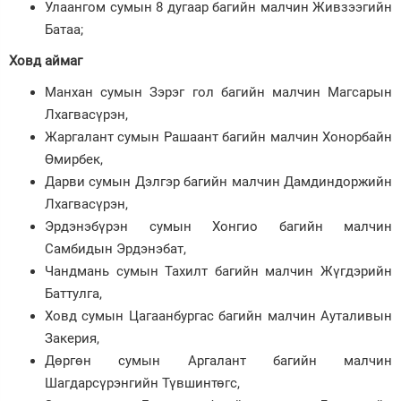
Улаангом сумын 8 дугаар багийн малчин Живзээгийн
Батаа;
Ховд аймаг
Манхан сумын Зэрэг гол багийн малчин Магсарын
Лхагвасүрэн,
Жаргалант сумын Рашаант багийн малчин Хонорбайн
Өмирбек,
Дарви сумын Дэлгэр багийн малчин Дамдиндоржийн
Лхагвасүрэн,
Эрдэнэбүрэн сумын Хонгио багийн малчин
Самбидын Эрдэнэбат,
Чандмань сумын Тахилт багийн малчин Жүгдэрийн
Баттулга,
Ховд сумын Цагаанбургас багийн малчин Ауталивын
Закерия,
Дөргөн сумын Аргалант багийн малчин
Шагдарсүрэнгийн Түвшинтөгс,