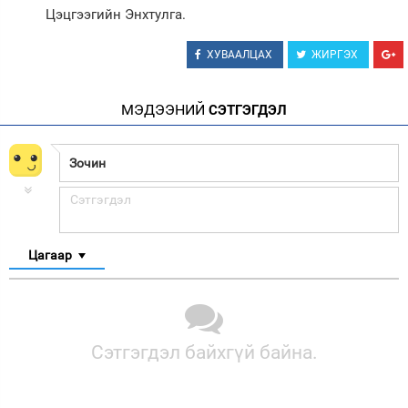
Цэцгээгийн Энхтулга.
ХУВААЛЦАХ
ЖИРГЭХ
МЭДЭЭНИЙ
СЭТГЭГДЭЛ
Цагаар
Сэтгэгдэл байхгүй байна.