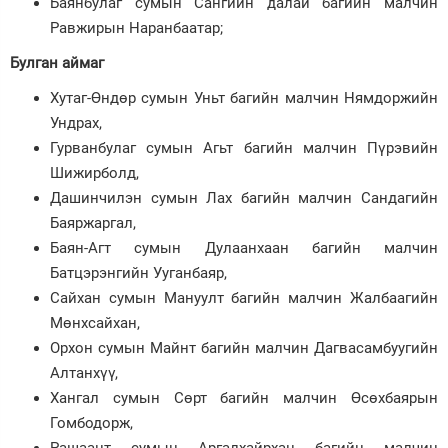
Баянбулаг сумын Сангийн далай багийн малчин
Равжирын Наранбаатар;
Булган аймаг
Хутаг-Өндөр сумын Уньт багийн малчин Нямдоржийн
Ундрах,
Гурванбулаг сумын Агьт багийн малчин Пүрэвийн
Шижирболд,
Дашинчилэн сумын Лах багийн малчин Сандагийн
Баяржаргал,
Баян-Агт сумын Дулаанхаан багийн малчин
Батцэрэнгийн Ууганбаяр,
Сайхан сумын Мануулт багийн малчин Жалбаагийн
Мөнхсайхан,
Орхон сумын Майнт багийн малчин Дагвасамбуугийн
Алтанхүү,
Хангал сумын Сөрт багийн малчин Өсөхбаярын
Гомбодорж,
Рашаант сумын Аргалхайрхан багийн малчин