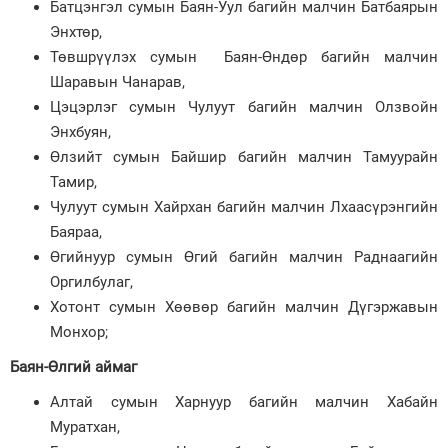
Батцэнгэл сумын Баян-Уул багийн малчин Батбаярын
Энхтөр,
Төвшрүүлэх сумын Баян-Өндөр багийн малчин
Шаравын Чанарав,
Цэцэрлэг сумын Чулуут багийн малчин Олзвойн
Энхбуян,
Өлзийт сумын Байшир багийн малчин Тамуурайн
Тамир,
Чулуут сумын Хайрхан багийн малчин Лхаасүрэнгийн
Баяраа,
Өгийнуур сумын Өгий багийн малчин Раднаагийн
Оргилбулаг,
Хотонт сумын Хөөвөр багийн малчин Дүгэржавын
Монхор;
Баян-Өлгий аймаг
Алтай сумын Харнуур багийн малчин Хабайн
Муратхан,