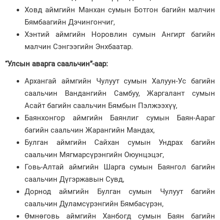
Ховд аймгийн Манхан сумын Ботгон багийн малчин
Бямбаагийн Дэчингончиг,
Хэнтий аймгийн Норовлин сумын Ангирт багийн
малчин Сэнгээгийн Энхбаатар.
“Улсын аварга саальчин”-аар:
Архангай аймгийн Чулуут сумын Халуун-Ус багийн
саальчин Вандангийн Самбуу, Жаргалант сумын
Асайт багийн саальчин Бямбын Пэлжээхүү,
Баянхонгор аймгийн Баянлиг сумын Баян-Аараг
багийн саальчин Жарангийн Мандах,
Булган аймгийн Сайхан сумын Ундрах багийн
саальчин Мягмарсүрэнгийн Оюунцэцэг,
Говь-Алтай аймгийн Шарга сумын Баянгол багийн
саальчин Дүгэржавын Сувд,
Дорнод аймгийн Булган сумын Чулуут багийн
саальчин Дуламсүрэнгийн Бямбасүрэн,
Өмнөговь аймгийн Ханбогд сумын Баян багийн