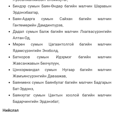
Биндэр сумын Баян-Өндөр багийн малчин Шаравын
Эрдэнэбаатар,
Баян-Адарга сумын Сайхан багийн малчин
Гантөмөрийн Дамдинпүрэв,
Дадал сумын Балж багийн малчин Лхагвасүрэнгийн
Алтан-Од,
Мөрөн сумын Цагаантолгой багийн малчин
Ядамсүрэнгийн Энхболд,
Батноров сумын Идэрмэг багийн малчин
Жавсанжавын Бөхчулуун,
Цэнхэрмандал сумын Нугаар багийн малчин
Жамъянсүрэнгийн Даваажав,
Баянмөнх сумын Баянбулаг багийн малчин Бадгарын
Бат-Эрдэнэ,
Баянхутаг сумын Цантын хоолой багийн малчин
Бадарчингийн Эрдэнэбат;
Нийслэл