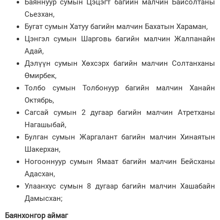
Баяннуур сумын Цэцэгт багийн малчин Байсолтаны
Сьезхан,
Бугат сумын Хатуу багийн малчин Бахатын Хараман,
Цэнгэл сумын Шарговь багийн малчин Жалпанайн
Адай,
Дэлүүн сумын Хөхсэрх багийн малчин Солтанханы
Өмирбек,
Толбо сумын Толбонуур багийн малчин Ханайн
Октябрь,
Сагсай сумын 2 дугаар багийн малчин Атретханы
Нагашыбай,
Булган сумын Жаргалант багийн малчин Хинаятын
Шакерхан,
Ногооннуур сумын Ямаат багийн малчин Бейсханы
Адасхан,
Улаанхус сумын 8 дугаар багийн малчин Хашабайн
Дамысхан;
Баянхонгор аймаг