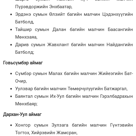
Пүрэвдоржийн Энхбаатар,
Эрдэнэ сумын Өлзийт багийн малчин Цэдэнхүүгийн
Батболд,
Тайшир сумын Далан багийн малчин Баасангийн
Мөнхзаяа,
Дарив сумын Жавхлант багийн малчин Найдангийн
Батболд;
Говьсүмбэр аймаг
Сүмбэр сумын Малах багийн малчин Жийеэгийн Бат-
Очир,
Уулзвар багийн малчин Төмөрчулуугийн Батжаргал,
Баянтал сумын Их-Уул багийн малчин Гэрэлбадрахын
Мөнхбаяр;
Дархан-Уул аймаг
Хонгор сумын Зулзага багийн малчин Гүнтэвийн
Тогтох, Хийрэвийн Жамсран,