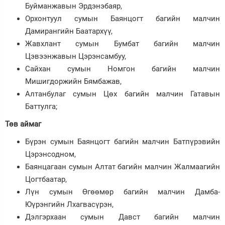
Буйманжавын Эрдэнэбаяр,
Орхонтуул сумын Баянцогт багийн малчин
Дамирангийн Баатархүү,
Жавхлант сумын Бумбат багийн малчин
Цэвээнжавын Цэрэнсамбуу,
Сайхан сумын Номгон багийн малчин
Мишигдоржийн Бямбажав,
Алтанбулаг сумын Цөх багийн малчин Гатавын
Баттулга;
Төв аймаг
Бүрэн сумын Баянцогт багийн малчин Батпүрэвийн
Цэрэнсодном,
Баянцагаан сумын Алтат багийн малчин Жалмаагийн
Цогтбаатар,
Лүн сумын Өгөөмөр багийн малчин Дамба-
Юүрэнгийн Лхагвасүрэн,
Дэлгэрхаан сумын Давст багийн малчин