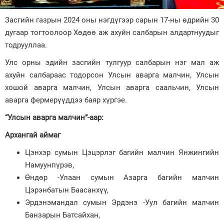
Зурхай
Засгийн газрын 2024 оны нэгдүгээр сарын 17-ны өдрийн 30
дугаар тогтоолоор Хөдөө аж ахуйн салбарын алдартнуудыг
тодрууллаа.
Улс орны эдийн засгийн тулгуур салбарын нэг мал аж
ахуйн салбараас тодорсон Улсын аварга малчин, Улсын
хошой аварга малчин, Улсын аварга саальчин, Улсын
аварга фермерүүддээ баяр хүргэе.
“Улсын аварга малчин”-аар:
Архангай аймаг
Цэнхэр сумын Цэцэрлэг багийн малчин Янжингийн
Намуунпүрэв,
Өндөр -Улаан сумын Азарга багийн малчин
Цэрэнбатын Баасанхүү,
Эрдэнэмандал сумын Эрдэнэ -Уул багийн малчин
Банзарын Батсайхан,