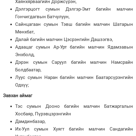
Хаянхярваагийн Доржсүрэн,
Дэлгэрцогт сумын Дэлгэр-Эмт багийн малчин
Гончигдагвын Батчулуун,
Сайнцагаан сумын Тэвш багийн малчин Шатарын
Мөнхбат,
Далай багийн малчин Цэсрэнгийн Дашзэгвэ,
Адаацаг сумын Ар-Урт багийн малчин Ядамзавын
Энхболд,
Дэрэн сумын Саруул багийн малчин Намсрайн
Болдбаатар,
Луус сумын Наран багийн малчин Баатарсүрэнгийн
Одхүү;
Завхан аймаг
Тэс сумын Дооно багийн малчин Батжаргалын
Хосбаяр, Пүрэвцэрэнгийн
Дамдинбазар,
Их-Уул сумын Хуягт багийн малчин Сандагийн