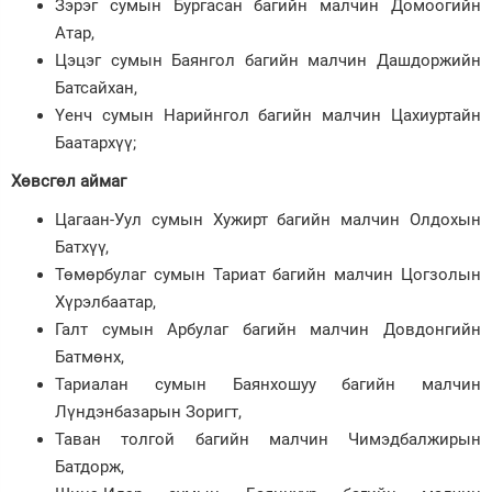
Зэрэг сумын Бургасан багийн малчин Домоогийн
Атар,
Цэцэг сумын Баянгол багийн малчин Дашдоржийн
Батсайхан,
Үенч сумын Нарийнгол багийн малчин Цахиуртайн
Баатархүү;
Хөвсгөл аймаг
Цагаан-Уул сумын Хужирт багийн малчин Олдохын
Батхүү,
Төмөрбулаг сумын Тариат багийн малчин Цогзолын
Хүрэлбаатар,
Галт сумын Арбулаг багийн малчин Довдонгийн
Батмөнх,
Тариалан сумын Баянхошуу багийн малчин
Лүндэнбазарын Зоригт,
Таван толгой багийн малчин Чимэдбалжирын
Батдорж,