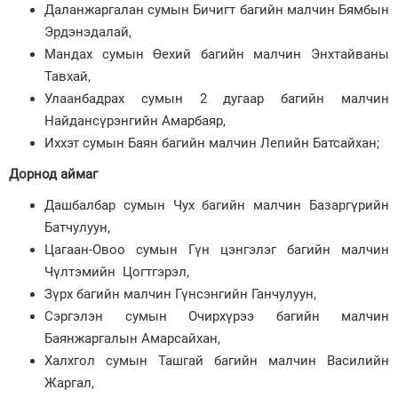
Даланжаргалан сумын Бичигт багийн малчин Бямбын
Эрдэнэдалай,
Мандах сумын Өехий багийн малчин Энхтайваны
Тавхай,
Улаанбадрах сумын 2 дугаар багийн малчин
Найдансүрэнгийн Амарбаяр,
Иххэт сумын Баян багийн малчин Лепийн Батсайхан;
Дорнод аймаг
Дашбалбар сумын Чух багийн малчин Базаргүрийн
Батчулуун,
Цагаан-Овоо сумын Гүн цэнгэлэг багийн малчин
Чүлтэмийн Цогтгэрэл,
Зүрх багийн малчин Гүнсэнгийн Ганчулуун,
Сэргэлэн сумын Очирхүрээ багийн малчин
Баянжаргалын Амарсайхан,
Халхгол сумын Ташгай багийн малчин Василийн
Жаргал,