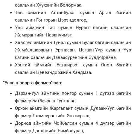
саальчин Хүүхэнийн Болормаа,
Төв аймгийн Алтанбулаг сумын Аргал багийн
саальчин Гонгорын Цэрэндолгор,
Увс аймгийн Тэс сумын Нурагт багийн саальчин
Жамсрангийн Наранчимэг,
Хөвсгөл аймгийн Түнэл сумын Булаг багийн саальчин
Жамбалшаравын Уртнасан, Цагаан-Үүр сумын Үүр
багийн саальчин Даваасүрэнгийн Сувд-Эрдэнэ,
Хэнтий аймгийн Батширээт сумын Онон багийн
саальчин Цэвээндоржийн Хандмаа.
“Улсын аварга фермер”-ээр:
Дархан-Уул аймгийн Хонгор сумын 1 дүгээр багийн
фермер Батбаярын Тунгалаг,
Орхон аймгийн Жаргалант сумын Дулаан-Уул багийн
фермер Лхамсүрэнгийн Энхжаргал,
Дорнод аймгийн Чойбалсан сумын 4 дүгээр багийн
фермер Дэндэвийн Бямбасүрэн,