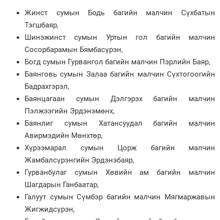
Жинст сумын Бодь багийн малчин Сүхбатын
Тэгшбаяр,
Шинэжинст сумын Уртын гол багийн малчин
Сосорбарамын Бямбасүрэн,
Богд сумын Гурвангол багийн малчин Пэрлийн Баяр,
Баянговь сумын Залаа багийн малчин Сүхтогоогийн
Бадрахгэрэл,
Баянцагаан сумын Дэлгэрэх багийн малчин
Пэлжээгийн Эрдэнэмөнх,
Баянлиг сумын Хатансуудал багийн малчин
Авирмэдийн Мөнхтөр,
Хүрээмарал сумын Цорж багийн малчин
Жамбалсүрэнгийн Эрдэнэбаяр,
Гурванбулаг сумын Хөвийн ам багийн малчин
Шагдарын Ганбаатар,
Галуут сумын Сүмбэр багийн малчин Мягмаржавын
Жигжидсүрэн,