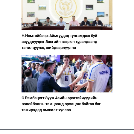
Н.Номтойбаяр: Аймгуудад тулгамдаж буй
асуудлуудыг Засгийн газрын хуралдаанд
танилцуулж, шийдвэрлүүлнэ
С.Бямбацогт Зүүн Азийн эрэгтэйчүүдийн
волейболын тэмцээнд оролцож байгаа баг
тамирчдад амжилт хүслээ