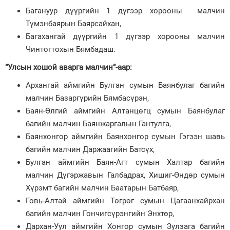
Багануур дүүргийн 1 дүгээр хорооны малчин
Түмэнбаярын Баярсайхан,
Багахангай дүүргийн 1 дүгээр хорооны малчин
Чинтогтохын Бямбадаш.
“Улсын хошой аварга малчин”-аар:
Архангай аймгийн Булган сумын Баянбулаг багийн
малчин Базаргүрийн Бямбасүрэн,
Баян-Өлгий аймгийн Алтанцөгц сумын Баянбулаг
багийн малчин Баянжаргалын Гантулга,
Баянхонгор аймгийн Баянхонгор сумын Гэгээн шавь
багийн малчин Даржаагийн Батсүх,
Булган аймгийн Баян-Агт сумын Халтар багийн
малчин Дүгэржавын Галбадрах, Хишиг-Өндөр сумын
Хүрэмт багийн малчин Баатарын Батбаяр,
Говь-Алтай аймгийн Төгрөг сумын Цагаанхайрхан
багийн малчин Гончигсүрэнгийн Энхтөр,
Дархан-Уул аймгийн Хонгор сумын Зулзага багийн