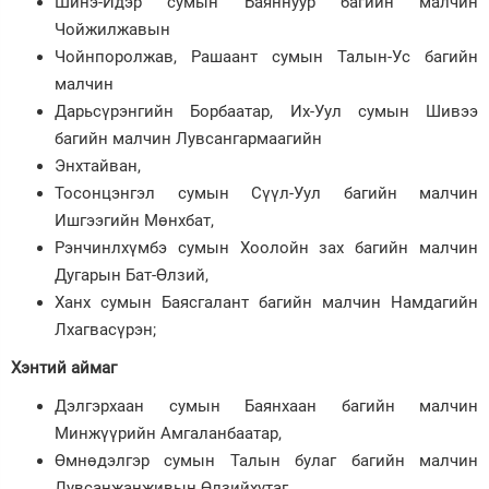
Шинэ-Идэр сумын Баяннуур багийн малчин
Чойжилжавын
Чойнпоролжав, Рашаант сумын Талын-Ус багийн
малчин
Дарьсүрэнгийн Борбаатар, Их-Уул сумын Шивээ
багийн малчин Лувсангармаагийн
Энхтайван,
Тосонцэнгэл сумын Сүүл-Уул багийн малчин
Ишгээгийн Мөнхбат,
Рэнчинлхүмбэ сумын Хоолойн зах багийн малчин
Дугарын Бат-Өлзий,
Ханх сумын Баясгалант багийн малчин Намдагийн
Лхагвасүрэн;
Хэнтий аймаг
Дэлгэрхаан сумын Баянхаан багийн малчин
Минжүүрийн Амгаланбаатар,
Өмнөдэлгэр сумын Талын булаг багийн малчин
Лувсанжанживын Өлзийхутаг,