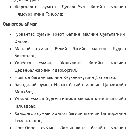
Жаргалант сумын Дулаан-Уул багийн малчин
Нямсүрэнгийн Ганболд;
Өмнөговь аймаг
Гурвантэс сумын Гоёот багийн малчин Сумъяагийн
Ойдов,
Манлай сумын Өехий багийн малчин Будын
Баясгалан,
Ханбогд сумын Жавхлант багийн малчин
Цэдэнбалжирийн Идэрборгил,
Номгон багийн малчин Хүүхэндүүгийн Далантай,
Баяндалай сумын Наран багийн малчин Цэгмидийн
Мөнхбат,
Хүрмэн сумын Хүрмэн багийн малчин Алтанцэцэгийн
Галбадрах,
Ханхонгор сумын Хондот багийн малчин Батдоржийн
Түмэнжаргал,
Цогт-Овоо сумын Замыншанд багийн малчин