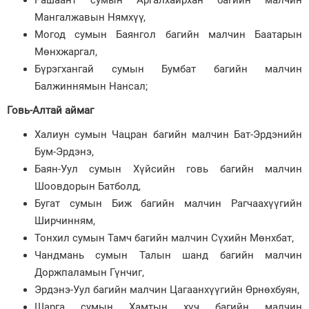
Мангалжавын Нямхүү,
Могод сумын Баянгол багийн малчин Баатарын
Мөнхжаргал,
Бүрэгхангай сумын Бумбат багийн малчин
Балжиннямын Нансал;
Говь-Алтай аймаг
Халиун сумын Чацран багийн малчин Бат-Эрдэнийн
Бум-Эрдэнэ,
Баян-Уул сумын Хүйсийн говь багийн малчин
Шоовдорын Батболд,
Бугат сумын Биж багийн малчин Рагчаахүүгийн
Ширчинням,
Тонхил сумын Тамч багийн малчин Сүхийн Мөнхбат,
Чандмань сумын Талын шанд багийн малчин
Доржпаламын Гүнчиг,
Эрдэнэ-Уул багийн малчин Цагаанхүүгийн Өрнөхбуян,
Шарга сумын Хамтын хүч багийн малчин