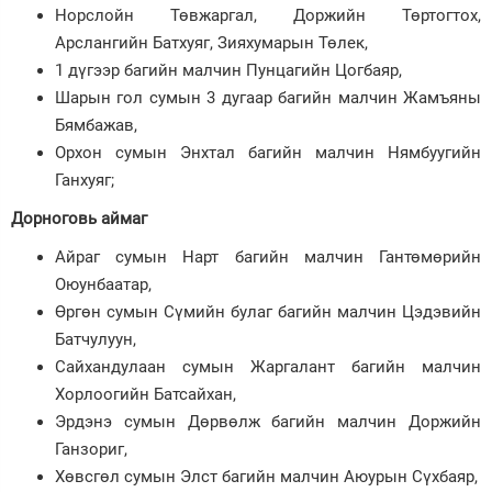
Норслойн Төвжаргал, Доржийн Төртогтох,
Арслангийн Батхуяг, Зияхумарын Төлек,
1 дүгээр багийн малчин Пунцагийн Цогбаяр,
Шарын гол сумын 3 дугаар багийн малчин Жамъяны
Бямбажав,
Орхон сумын Энхтал багийн малчин Нямбуугийн
Ганхуяг;
Дорноговь аймаг
Айраг сумын Нарт багийн малчин Гантөмөрийн
Оюунбаатар,
Өргөн сумын Сүмийн булаг багийн малчин Цэдэвийн
Батчулуун,
Сайхандулаан сумын Жаргалант багийн малчин
Хорлоогийн Батсайхан,
Эрдэнэ сумын Дөрвөлж багийн малчин Доржийн
Ганзориг,
Хөвсгөл сумын Элст багийн малчин Аюурын Сүхбаяр,