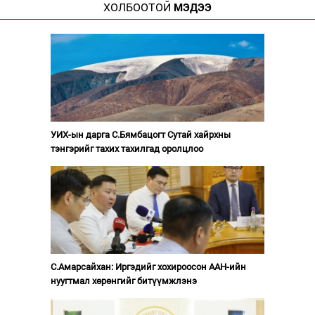
ХОЛБООТОЙ
МЭДЭЭ
УИХ-ын дарга С.Бямбацогт Сутай хайрхны
тэнгэрийг тахих тахилгад оролцлоо
С.Амарсайхан: Иргэдийг хохироосон ААН-ийн
нуугтмал хөрөнгийг битүүмжлэнэ