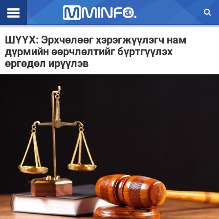
Эхлэл
ШҮҮХ: Эрхчөлөөг хэрэгжүүлэгч нам
дүрмийн өөрчлөлтийг бүртгүүлэх
Цаг агаар
өргөдөл ирүүлэв
Валют ханш
Улс төр
Эдийн засаг
Үзэл бодол
Спорт
Нийгэм
Дэлхий
Энтертайнмэнт