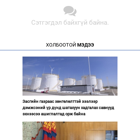
Сэтгэгдэл байхгүй байна.
ХОЛБООТОЙ
МЭДЭЭ
Засгийн газраас хөнгөлөлттэй зээлээр
дэмжсэний үр дүнд шатахуун хадгалах савнууд
эхнээсээ ашиглалтад орж байна