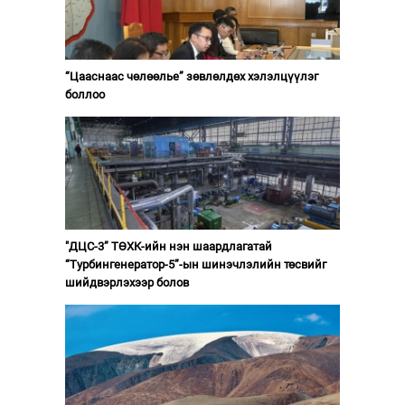
“Цааснаас чөлөөлье” зөвлөлдөх хэлэлцүүлэг
боллоо
"ДЦС-3” ТӨХК-ийн нэн шаардлагатай
“Турбингенератор-5”-ын шинэчлэлийн төсвийг
шийдвэрлэхээр болов