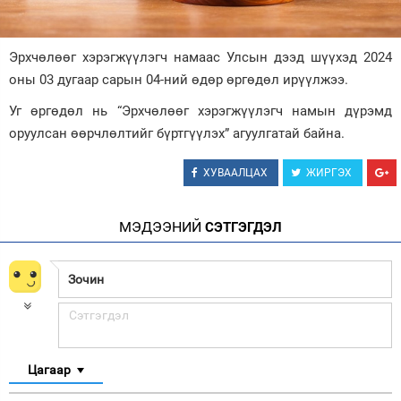
Зурхай
Эрхчөлөөг хэрэгжүүлэгч намаас Улсын дээд шүүхэд 2024
оны 03 дугаар сарын 04-ний өдөр өргөдөл ирүүлжээ.
Уг өргөдөл нь “Эрхчөлөөг хэрэгжүүлэгч намын дүрэмд
оруулсан өөрчлөлтийг бүртгүүлэх” агуулгатай байна.
ХУВААЛЦАХ
ЖИРГЭХ
МЭДЭЭНИЙ
СЭТГЭГДЭЛ
Цагаар