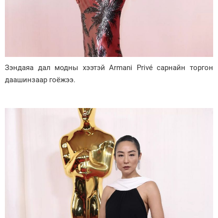
Зэндаяа дал модны хээтэй Armani Privé сарнайн торгон
даашинзаар гоёжээ.