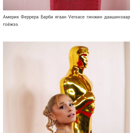
Америк Феррера Барби ягаан Versace гинжин даашинзаар
гоёжээ.