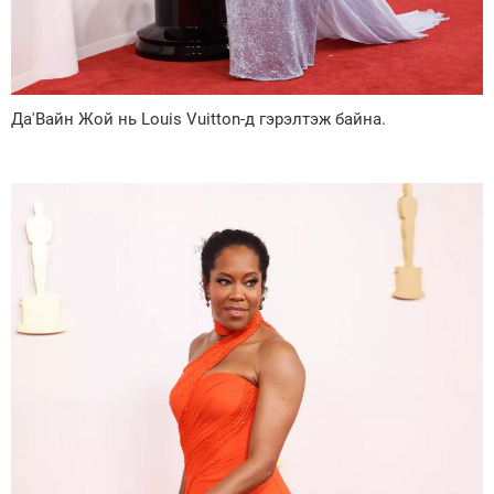
Да'Вайн Жой нь Louis Vuitton-д гэрэлтэж байна.