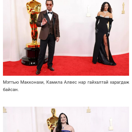
Мэттью Макконахи, Камила Алвес нар гайхалтай харагдаж
байсан.