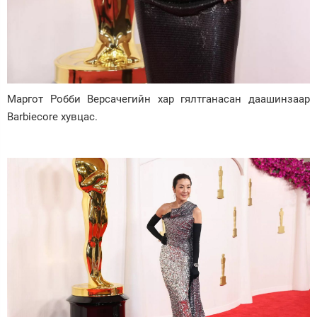
Маргот Робби Версачегийн хар гялтганасан даашинзаар
Barbiecore хувцас.