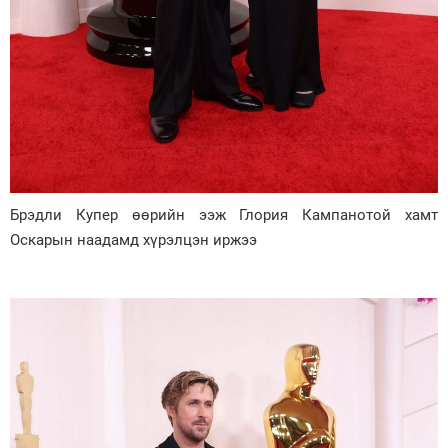
Брэдли Купер өөрийн ээж Глория Кампанотой хамт
Оскарын наадамд хүрэлцэн иржээ