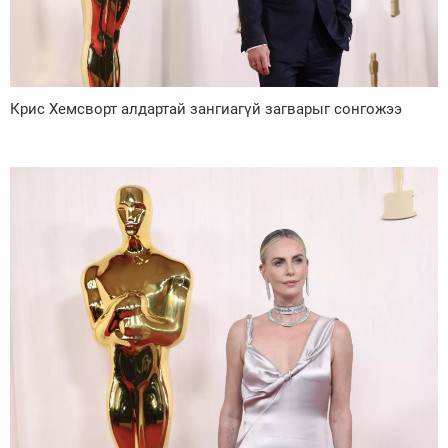
Крис Хемсворт алдартай зангиагүй загварыг сонгожээ