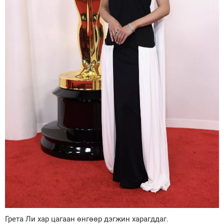
Грета Ли хар цагаан өнгөөр дэгжин харагддаг.