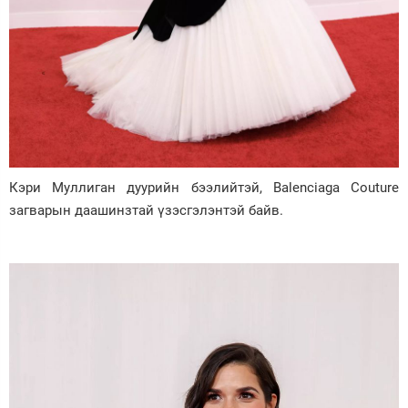
Кэри Муллиган дуурийн бээлийтэй, Balenciaga Couture
загварын даашинзтай үзэсгэлэнтэй байв.