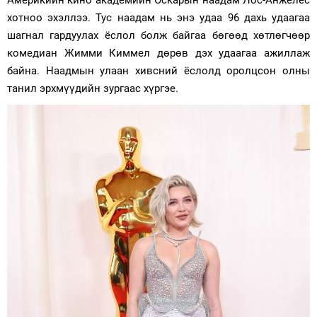
Америкийн кино академийн Оскарын наадам Лос-Анжелес
хотноо эхэллээ. Тус наадам нь энэ удаа 96 дахь удаагаа
Зурхай
шагнал гардуулах ёслол болж байгаа бөгөөд хөтлөгчөөр
комедиан Жимми Киммел дөрөв дэх удаагаа ажиллаж
байна. Наадмын улаан хивсний ёслолд оролцсон олны
танил эрхмүүдийн зургаас хүргэе.