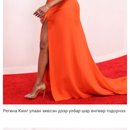
Регина Кинг улаан хивсэн дээр улбар шар өнгөөр тодорчээ.