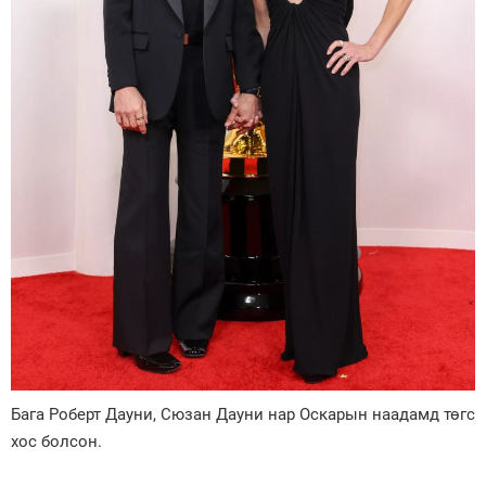
Бага Роберт Дауни, Сюзан Дауни нар Оскарын наадамд төгс
хос болсон.