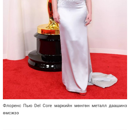
Флоренс Пью Del Core маркийн мөнгөн металл даашинз
өмсжээ