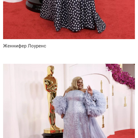
Женнифер Лоуренс