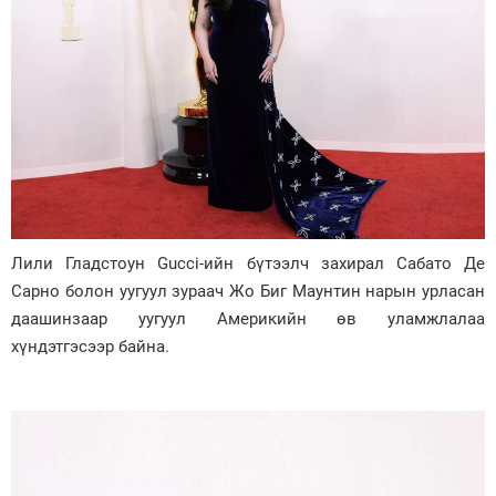
Лили Гладстоун Gucci-ийн бүтээлч захирал Сабато Де
Сарно болон уугуул зураач Жо Биг Маунтин нарын урласан
даашинзаар уугуул Америкийн өв уламжлалаа
хүндэтгэсээр байна.