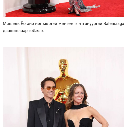
Мишель Ёо энэ нэг мөртэй мөнгөн гялтганууртай Balenciaga
даашинзаар гоёжээ.