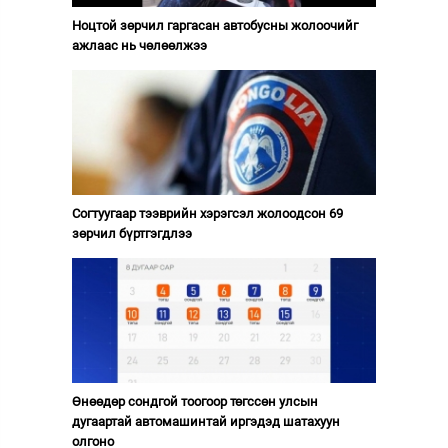
Ноцтой зөрчил гаргасан автобусны жолоочийг
ажлаас нь чөлөөлжээ
Согтуугаар тээврийн хэрэгсэл жолоодсон 69
зөрчил бүртгэгдлээ
Өнөөдөр сондгой тоогоор төгссөн улсын
дугаартай автомашинтай иргэдэд шатахуун
олгоно