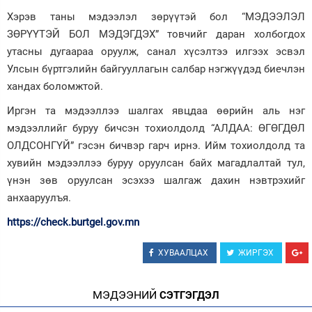
Хэрэв таны мэдээлэл зөрүүтэй бол “МЭДЭЭЛЭЛ
ЗӨРҮҮТЭЙ БОЛ МЭДЭГДЭХ” товчийг даран холбогдох
утасны дугаараа оруулж, санал хүсэлтээ илгээх эсвэл
Улсын бүртгэлийн байгууллагын салбар нэгжүүдэд биечлэн
хандах боломжтой.
Иргэн та мэдээллээ шалгах явцдаа өөрийн аль нэг
мэдээллийг буруу бичсэн тохиолдолд “АЛДАА: ӨГӨГДӨЛ
ОЛДСОНГҮЙ” гэсэн бичвэр гарч ирнэ. Ийм тохиолдолд та
хувийн мэдээллээ буруу оруулсан байх магадлалтай тул,
үнэн зөв оруулсан эсэхээ шалгаж дахин нэвтрэхийг
анхааруулъя.
https://check.burtgel.gov.mn
ХУВААЛЦАХ
ЖИРГЭХ
МЭДЭЭНИЙ
СЭТГЭГДЭЛ