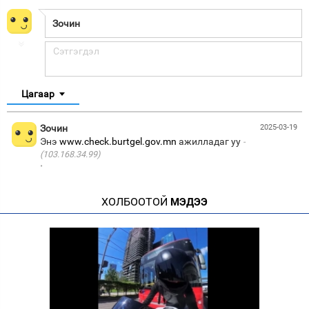
Цагаар
Зочин
2025-03-19
Энэ
www.check.burtgel.gov.mn
ажилладаг уу
(103.168.34.99)
·
ХОЛБООТОЙ
МЭДЭЭ