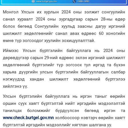
Зурхай
Монгол Улсын их хурлын 2024 оны ээлжит сонгуулийн
санал хураалт 2024 оны зургадугаар сарын 28-ны өдөр
болох бөгөөд Сонгуулийн хуульд заасны дагуу иргэний
шилжилт хөдөлгөөнийг санал авах өдрөөс 60 хоногийн
өмнө түр зогсоодог хуулийн зохицуулалттай.
Иймээс Улсын бүртгэлийн байгууллага нь 2024 оны
дөрөвдүгээр сарын 29-ний өдрөөс эхлэн иргэний шилжилт
хөдөлгөөний бүртгэлийг түр зогсоох тул иргэд та бүхэн
харьяа дүүргийн улсын бүртгэлийн байгууллагын салбар
нэгжүүдэд хандан шилжилт хөдөлгөөний бүртгэлээ
хийлгэнэ үү.
Улсын бүртгэлийн байгууллага нь иргэн таныг өөрийн
оршин суух хаягт бүртгэлтэй нийт иргэдийн мэдээлэлтэй
танилцах боломжийг бүрдүүлсэн бөгөөд иргэн та
www.check.burtgel.gov.mn
холбоосоор нэвтэрч өөрийн хаягт
бүртгэлтэй иргэдийн мэдээллийг нягтлан шалгана уу.