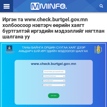
Эхлэл
Иргэн та www.check.burtgel.gov.mn
холбоосоор нэвтэрч өөрийн хаягт
Цаг агаар
бүртгэлтэй иргэдийн мэдээллийг нягтлан
шалгана уу
Валют ханш
Улс төр
Эдийн засаг
Үзэл бодол
Спорт
Нийгэм
Дэлхий
Энтертайнмэнт