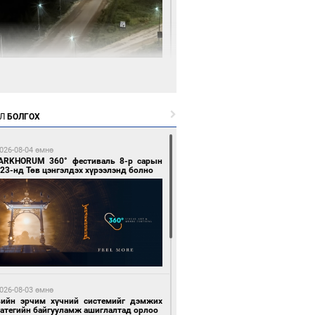
 цагийн өмнө өмнө
нгол Улсын волейболын шигшээ баг
өөдөр Хятадын эсрэг тоглоно
Л
БОЛГОХ
026-08-04 өмнө
ARKHORUM 360° фестиваль 8-р сарын
23-нд Төв цэнгэлдэх хүрээлэнд болно
 цагийн өмнө өмнө
өөдөр сондгой тоогоор төгссөн улсын
гаартай автомашинтай иргэдэд шатахуун
гоно
026-08-03 өмнө
вийн эрчим хүчний системийг дэмжих
ратегийн байгууламж ашиглалтад орлоо