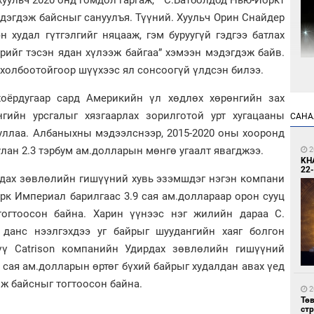
хуульч 2020 онд гомдол гаргаж, “С.Батболдод Нью-Йоркт
эдэгдэж байсныг сануулъя. Түүний. Хуульч Орин Снайдер
 худал гүтгэлгийг няцааж, гэм буруугүй гэдгээ батлах
рийг тэсэн ядан хүлээж байгаа” хэмээн мэдэгдэж байв.
й холбоотойгоор шүүхээс ял сонсоогүй үлдсэн билээ.
8
Мо
оёрдугаар сард Америкийн үл хөдлөх хөрөнгийн зах
өн
гийн урсгалыг хязгаарлах зорилготой урт хугацааны
САНА
уллаа. Албаныхны мэдээлснээр, 2015-2020 оны хооронд
лан 2.3 тэрбум ам.долларын мөнгө угаалт явагджээ.
2
KH
22-
ирдах зөвлөлийн гишүүний хувь эзэмшдэг нэгэн компани
рк Империал барилгаас 3.9 сая ам.доллараар орон сууц
тогтоосон байна. Харин үүнээс нэг жилийн дараа С.
8
данс нээлгэхдээ уг байрыг шуудангийн хаяг болгон
Өн
ду
ү Catrison компанийн Удирдах зөвлөлийн гишүүний
ол
сая ам.долларын өртөг бүхий байрыг худалдан авах үед
ж байсныг тогтоосон байна.
2
Тө
ст