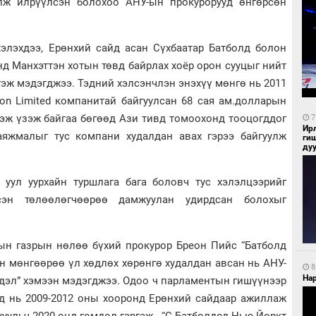
лж илрүүлсэн болохоо АНУ-ын прокурорууд өнгөрсөн
хэлэхдээ, Ерөнхий сайд асан Сүхбаатар Батболд болон
онд Манхэттэн хотын төвд байрлах хоёр орон сууцыг нийт
гэж мэдэгджээ. Тэдний хэлсэнчлэн энэхүү мөнгө нь 2011
son Limited компанитай байгуулсан 68 сая ам.долларын
гэж үзэж байгаа бөгөөд Ази тивд томоохонд тооцогддог
7
Ир
яжмалыг тус компани худалдан авах гэрээ байгуулж
ги
ду
д уул уурхайн туршлага бага боловч тус хэлэлцээрийг
дсэн төлөөлөгчөөрөө дамжуулан удирдсан болохыг
ын газрын нөлөө бүхий прокурор Бреон Пийс “Батболд
н мөнгөөрөө үл хөдлөх хөрөнгө худалдан авсан нь АНУ-
8
Нар
дэл” хэмээн мэдэгджээ. Одоо ч парламентын гишүүнээр
д нь 2009-2012 оны хооронд Ерөнхий сайдаар ажиллаж