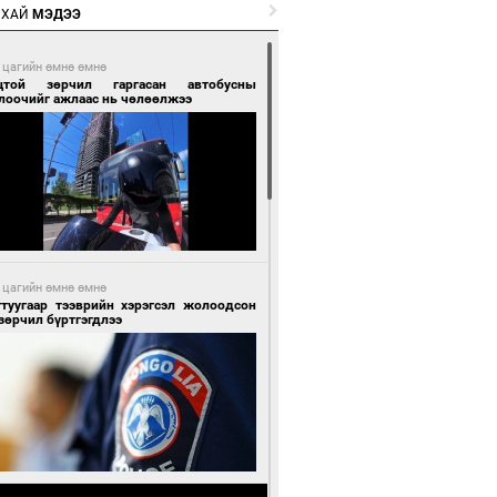
РХАЙ
МЭДЭЭ
 цагийн өмнө өмнө
цтой зөрчил гаргасан автобусны
лоочийг ажлаас нь чөлөөлжээ
 цагийн өмнө өмнө
гтуугаар тээврийн хэрэгсэл жолоодсон
зөрчил бүртгэгдлээ