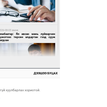
 цагийн өмнө өмнө
роо орохгүй, өдөртөө 28-30 хэм дулаан
йна
026-08-03 өмнө
Нямбаатар: Ял авсан мань луйварчин
дэнэтээс төрсөн алдартан гээд сууж
агдсан
2 цагийн өмнө өмнө
х төрлийн шатахууны импортыг шуурхай
вэрлэхэд гурван яам хамтран ажиллана
ДЭЭШЭЭ БУЦАХ
 өдрийн өмнө өмнө
Энх-Амгалан: Би Монгол Улсын иргэн
ш
гүй хуулбарлах хориотой.
.
3 цагийн өмнө өмнө
АТ ТӨХК “Боинг” компанитай хамтын