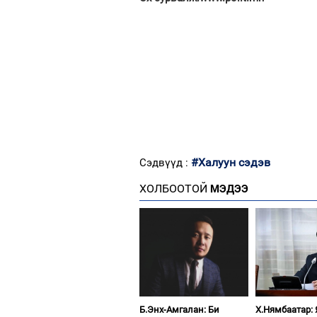
#Халуун сэдэв
Сэдвүүд :
ХОЛБООТОЙ
МЭДЭЭ
Б.Энх-Амгалан: Би
Х.Нямбаатар: 