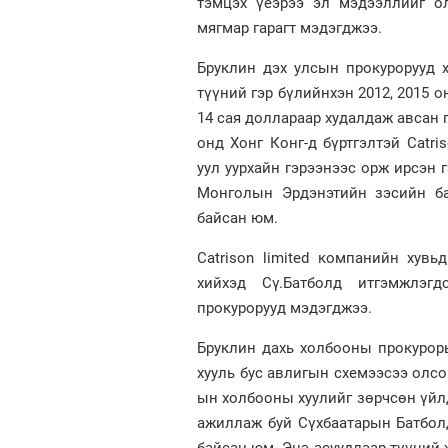
тэмцэх үеэрээ эл мэдээллийг о
мягмар гарагт мэдэгджээ.
Бруклин дэх улсын прокурорууд 
түүний гэр бүлийнхэн 2012, 2015 
14 сая доллараар худалдаж авсан 
онд Хонг Конг-д бүртгэлтэй Catri
уул уурхайн гэрээнээс орж ирсэн 
Монголын Эрдэнэтийн зэсийн ба
байсан юм.
Catrison limited компанийн хувь
хийхэд Сү.Батболд итгэмжлэг
прокурорууд мэдэгджээ.
Бруклин дахь холбооны прокурор
хууль бус авлигын схемээсээ олсо
ын холбооны хуулийг зөрчсөн үйл
ажиллаж буй Сүхбаатарын Батбол