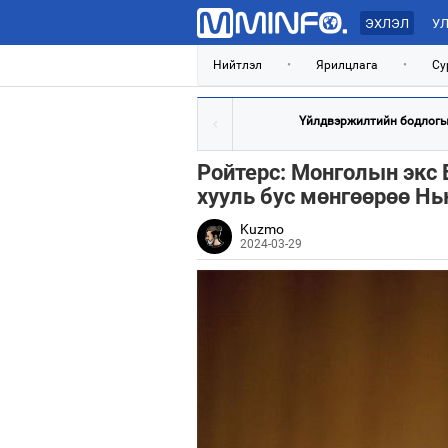
ЭХЛЭЛ
УЛ
Нийтлэл
•
Ярилцлага
•
Су
Үйлдвэржилтийн бодлогын
Ройтерс: Монголын экс 
хууль бус мөнгөөрөө Н
Kuzmo
2024-03-29