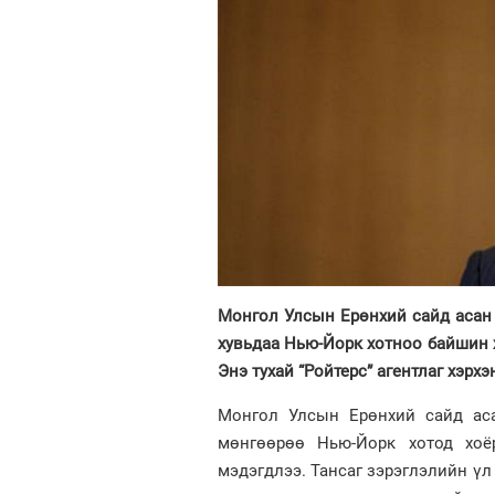
Монгол Улсын Ерөнхий сайд асан 
хувьдаа Нью-Йорк хотноо байшин 
Энэ тухай “Ройтерс” агентлаг хэрх
Монгол Улсын Ерөнхий сайд аса
мөнгөөрөө Нью-Йорк хотод хоё
мэдэгдлээ. Тансаг зэрэглэлийн үл