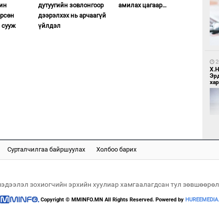
ин
дутуугийн зовлонгоор
амилах цагаар…
8
өрсөн
дээрэлхэх нь арчаагүй
Бо
 сууж
үйлдэл
ба
2
Х.
Эр
хар
2
Бү
тээ
Сурталчилгаа байршуулах
Холбоо барих
2
Б.
би
мэдээлэл зохиогчийн эрхийн хуулиар хамгаалагдсан тул зөвшөөрөл
Copyright © MMINFO.MN All Rights Reserved. Powered by
HUREEMEDIA
2
МИ