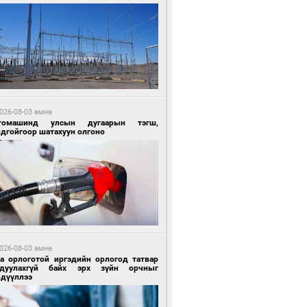
 цагийн өмнө өмнө
Х-ын дарга С.Бямбацогт Сутай хайрхны
гэрийг тахих тахилгад оролцлоо
026-08-03 өмнө
томашинд улсын дугаарын тэгш,
ндгойгоор шатахуун олгоно
 цагийн өмнө өмнө
ргаан цагаан мэнгэтэй харагчин үхэр
өр
026-08-03 өмнө
га орлоготой иргэдийн орлогод татвар
гдуулахгүй байх эрх зүйн орчныг
рдүүллээ