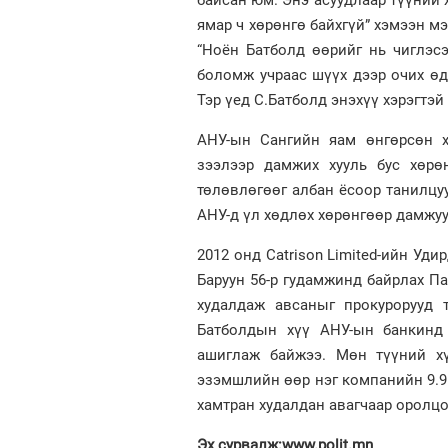
байсан юм. Энэ асуудлаар түүний 
ямар ч хөрөнгө байхгүй” хэмээн м
“Ноён Батболд өөрийг нь чиглэсэн
боломж учраас шүүх дээр очих өд
Тэр үед С.Батболд энэхүү хэрэгтэ
АНУ-ын Сангийн яам өнгөрсөн х
зээлээр дамжих хууль бус хөрөн
төлөвлөгөөг албан ёсоор танилцу
АНУ-д үл хөдлөх хөрөнгөөр дамжуу
2012 онд Catrison Limited-ийн Уд
Баруун 56-р гудамжинд байрлах Па
худалдаж авсаныг прокурорууд 
Батболдын хүү АНУ-ын банкинд 
ашиглаж байжээ. Мөн түүний хү
эзэмшлийн өөр нэг компанийн 9.9 
хамтран худалдан авагчаар оролцо
Эх сурвалж:www.polit.mn