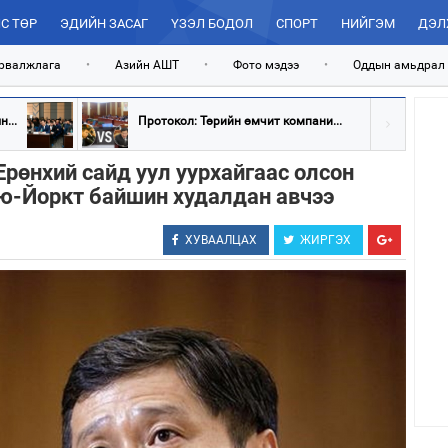
С ТӨР
ЭДИЙН ЗАСАГ
ҮЗЭЛ БОДОЛ
СПОРТ
НИЙГЭМ
ДЭЛ
рвалжлага
•
Азийн АШТ
•
Фото мэдээ
•
Оддын амьдрал
...
Протокол: Төрийн өмчит компани...
Ерөнхий сайд уул уурхайгаас олсон
ью-Йоркт байшин худалдан авчээ
ХУВААЛЦАХ
ЖИРГЭХ