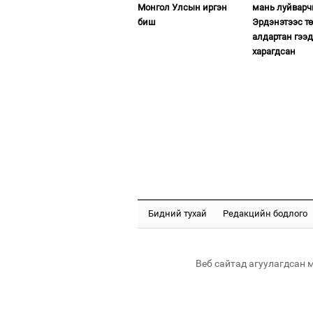
Монгол Улсын иргэн
мань луйварч
биш
Эрдэнэтээс т
алдартан гээд
харагдсан
Бидний тухай
Редакцийн бодлого
Веб сайтад агуулагдсан 