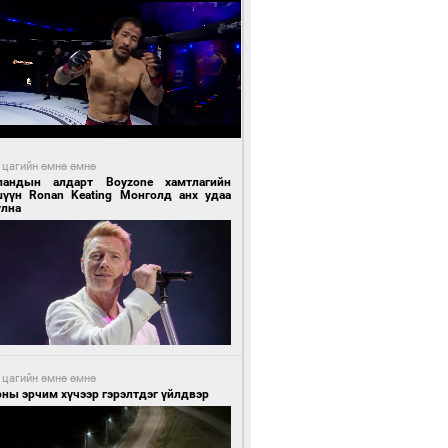
 цагийн өмнө өмнө
ландын алдарт Boyzone хамтлагийн
шүүн Ronan Keating Монголд анх удаа
улна
 цагийн өмнө өмнө
ны эрчим хүчээр гэрэлтдэг үйлдвэр