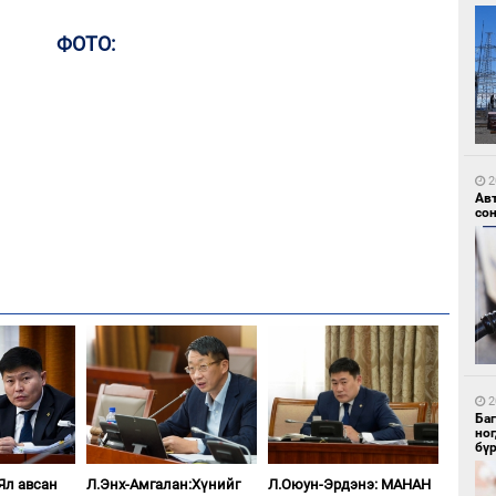
ФОТО:
8
УИ
тэн
2
Ав
со
8
Зу
өд
2
Ба
но
бү
Ял авсан
Л.Энх-Амгалан:Хүнийг
Л.Оюун-Эрдэнэ: МАНАН