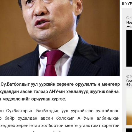
ШУУ
4
Но
жо
5
Со
Сү.Батболдыг уул уурхайн хөрөнгө оруулалтын мөнгөөр
69 
худалдан авсан талаар АНУ-ын хэвлэлүүд шуугиж байна.
эн мэдээлснийг орчуулан хүргэе.
н Сүхбаатарын Батболдыг уул уурхайгаас хулгайлсан
р байр худалдан авсан болохыг АНУ-ын албаныхан
 хөдлөх хөрөнгөтэй холбоотой мөнгө угаах гэмт хэрэгтэй