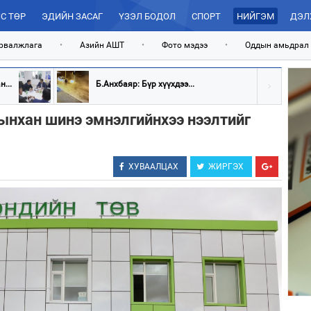
С ТӨР
ЭДИЙН ЗАСАГ
ҮЗЭЛ БОДОЛ
СПОРТ
НИЙГЭМ
ДЭЛ
рвалжлага
•
Азийн АШТ
•
Фото мэдээ
•
Оддын амьдрал
...
Б.Анхбаяр: Бүр хүүхдээ...
ынхан шинэ эмнэлгийнхээ нээлтийг
ХУВААЛЦАХ
ЖИРГЭХ