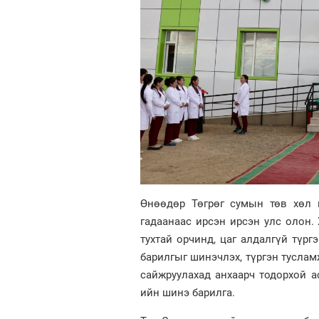
Өнөөдөр Төгрөг сумын төв хөл 
гадаанаас ирсэн ирсэн улс олон.
тухтай орчинд, цаг алдалгүй түр
барилгыг шинэчлэх, түргэн тусла
сайжруулахад анхаарч тодорхой 
ийн шинэ барилга.