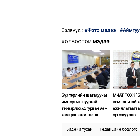
#Фото мэдээ
#Аймгуу
Сэдвүүд :
ХОЛБООТОЙ
МЭДЭЭ
Бүх төрлийн шатахууны
МИАТ ТӨХК “Б
импортыг шуурхай
компанитай 
тээвэрлэхэд гурван яам
ажиллагаагаа
хамтран ажиллана
өргөжүүлнэ
Бидний тухай
Редакцийн бодлого