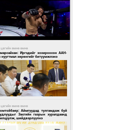
 цагийн өмнө өмнө
Амарсайхан: Иргэдийг хохироосон ААН-
н нуугтмал хөрөнгийг битүүмжлэнэ
 цагийн өмнө өмнө
Номтойбаяр: Аймгуудад тулгамдаж буй
уудлуудыг Засгийн газрын хуралдаанд
нилцуулж, шийдвэрлүүлнэ