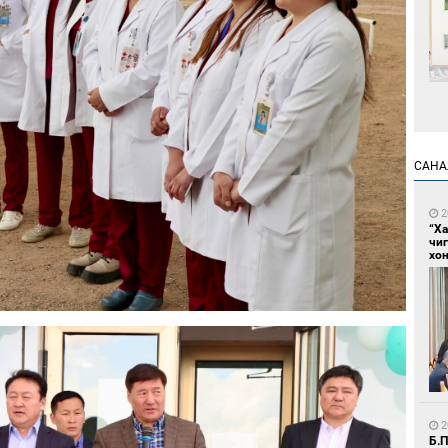
1
Өн
ду
САНА
ол
2
“Х
чи
хон
1
С.
во
та
2
Б.