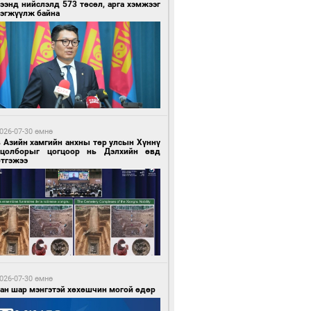
ээнд нийслэлд 573 төсөл, арга хэмжээг
рэгжүүлж байна
0 цагийн өмнө өмнө
гтуугаар тээврийн хэрэгсэл жолоодсон
зөрчил бүртгэгдлээ
026-07-30 өмнө
в Азийн хамгийн анхны төр улсын Хүннү
гцолборыг цогцоор нь Дэлхийн өвд
ртгэжээ
0 цагийн өмнө өмнө
тобензин, дизель түлшний онцгой албан
варыг тэглэлээ
026-07-30 өмнө
ван шар мэнгэтэй хөхөшчин могой өдөр