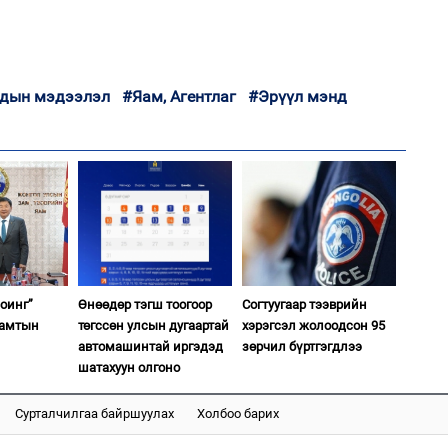
2
Н.
то
эрс
дын мэдээлэл
#Яам, Агентлаг
#Эрүүл мэнд
1
Ою
эхэ
2
KH
22-
оинг”
Өнөөдөр тэгш тоогоор
Согтуугаар тээврийн
хамтын
төгссөн улсын дугаартай
хэрэгсэл жолоодсон 95
автомашинтай иргэдэд
зөрчил бүртгэгдлээ
1
шатахуун олгоно
МА
нас
Сурталчилгаа байршуулах
Холбоо барих