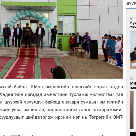
ШУУ
1
Бү
тээ
1
МИ
ихтэй байна. Шинэ эмнэлгийн нээлтийг зорьж хөдөө
аж
 Хөдөөгийн иргэдэд эмнэлгийн тусламж үйлчилгээг тав
гэн шуурхай үзүүлдэг байхад анхаарч сумдын эмнэлгийн
мжийн унаа, эмчилгээ, оношилгооны тоног төхөөрөмжийг
асуудлуудыг шийдвэрлэж ирсний нэг нь Төгрөгийн ЭМТ-