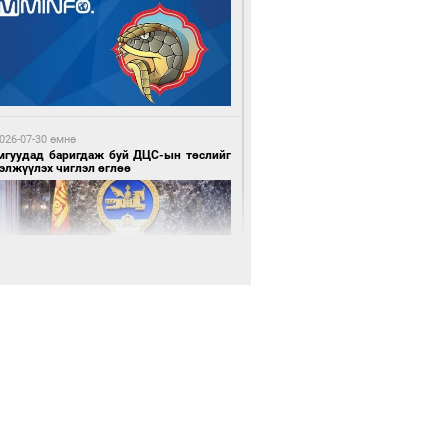
0 цагийн өмнө өмнө
нхүүгийн хэмнэлтийн горимд эрүүл
ндийн салбар хамаарахгүй
026-07-30 өмнө
мгуудад баригдаж буй ДЦС-ын төслийг
элжүүлэх чиглэл өглөө
0 цагийн өмнө өмнө
өцийн махны худалдаа, борлуулалтыг
лттэй ил тод болгоно
026-07-30 өмнө
э намар 1-6 дугаар ангийн хүүхдүүдэд
гуулийн автобус үйлчилнэ