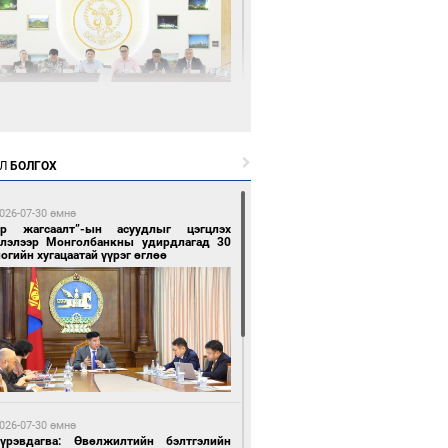
0 цагийн өмнө өмнө
өөдөр тэгш тоогоор төгссөн улсын
гаартай автомашинтай иргэдэд шатахуун
Л
БОЛГОХ
гоно
026-07-30 өмнө
ар жагсаалт”-ын асуудлыг цэгцлэх
глэлээр Монголбанкны удирдлагад 30
огийн хугацаатай үүрэг өглөө
0 цагийн өмнө өмнө
Бямбацогт Зүүн Азийн эрэгтэйчүүдийн
лейболын тэмцээнд оролцож байгаа баг
мирчдад амжилт хүслээ
026-07-30 өмнө
Пүрэвдагва: Өвөлжилтийн бэлтгэлийн