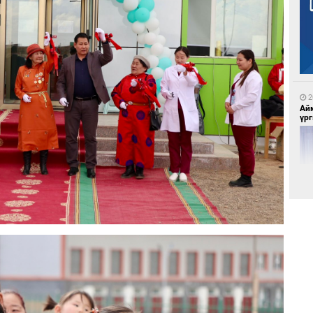
1
Са
мэ
2
Ай
үрг
1
Нө
нээ
2
Эн
сур