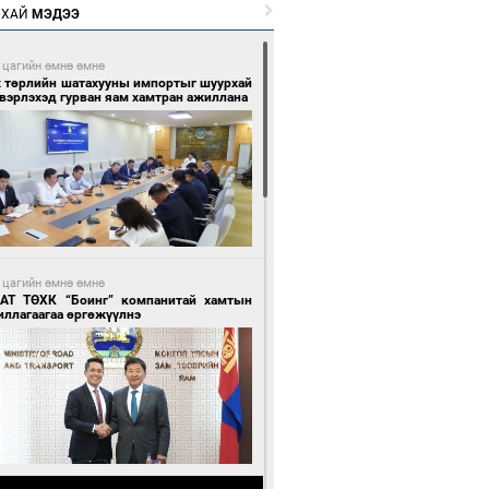
РХАЙ
МЭДЭЭ
 цагийн өмнө өмнө
х төрлийн шатахууны импортыг шуурхай
вэрлэхэд гурван яам хамтран ажиллана
 цагийн өмнө өмнө
АТ ТӨХК “Боинг” компанитай хамтын
иллагаагаа өргөжүүлнэ