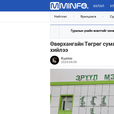
ЭХЛЭЛ
УЛ
Нийтлэл
•
Ярилцлага
•
Су
Гурилын үнийн өсөлтийг хянан
Өвөрхангайн Төгрөг сум
хийлээ
Kuzmo
2024-04-09