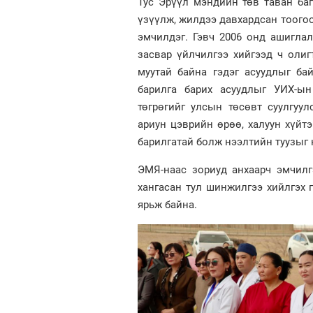
Тус Эрүүл мэндийн төв таван ба
үзүүлж, жилдээ давхардсан тоогоор
эмчилдэг. Гэвч 2006 онд ашигла
засвар үйлчилгээ хийгээд ч олиг
муутай байна гэдэг асуудлыг ба
барилга барих асуудлыг УИХ-ын
төгрөгийг улсын төсөвт суулгуу
ариун цэврийн өрөө, халуун хүйтэ
барилгатай болж нээлтийн туузыг 
ЭМЯ-наас зориуд анхаарч эмчил
хангасан тул шинжилгээ хийлгэх г
ярьж байна.