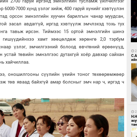
гийн 2700 гаруй иргэнд эмнэлгийн тусламж үйлчилгээг
 6000-7000 хүнд үзлэг хийж, 400 гаруй хүнийг хэвтүүлэн
лтад орсон эмнэлгийн хуучин барилгын чанар муудсан,
той засал авдаггүй, иргэд хэвтүүлж эмчлэхэд тохь тух
йнга тавьж ирсэн. Тиймээс 15 ортой эмнэлгийн шинэ
 гишүүдийнхээ хамт хөөцөлдөж хөрөнгө 2,0 тэрбум
лснаар үзлэг, эмчилгээний болоод өвчтөний өрөөнүүд,
2
н устай төвийн эмнэлгээс дутахгүй хоёр давхар сайхан
С.
ий
нь хайчиллаа.
гээ, оношилгооны сүүлийн үеийн тоног төхөөрөмжөөр
эж төв яваад байхгүй амар болсныг эмч нар ч, иргэд ч
2
Н.
ас
та