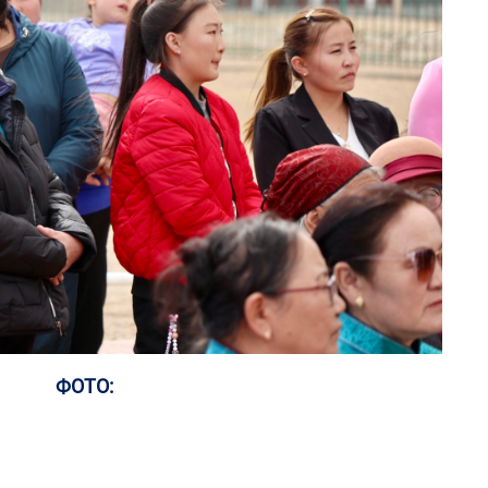
1
Мо
төл
2
Ер
хү
өг
1
16
ху
2
Ул
хон
ФОТО:
1
Бү
на
то