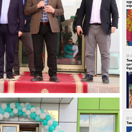
хүр
хэ
1
Со
95 
2
Тө
цо
бү
1
Ав
тат
2
Та