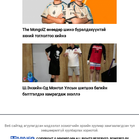
The MongolZ өнөөдөр шинэ бүрэлдэхүүнтэй
эхний тоглолтоо хийнэ
Ш.Энхийн-Од Монгол Улсын шигшээ багийн
бэлтгэлдээ хамрагдаж эхэллэ
Веб сайтад агуулагдсан мэдээлэл зохиогчийн эрхийн хуулиар хамгаалагдсан тул
зөвшөөрөлгүй хуулбарлах хориотой.
COPYRIGHT © MMINFO.MN ALL RIGHTS RESERVED. POWERED BY