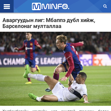
Эхлэл
Аваргуудын лиг: Мбаппэ дубл хийж,
Барселонаг мулталлаа
Цаг агаар
Валют ханш
Улс төр
Эдийн засаг
Үзэл бодол
Спорт
Нийгэм
Дэлхий
Энтертайнмэнт