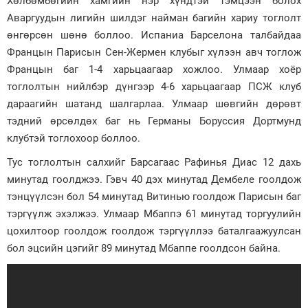
Хөлбөмбөгийн хамгийн нэр хүндтэй тэмцээн болох
Аваргуудын лигийн шилдэг найман багийн хариу тоглолт
Зурхай
өнгөрсөн шөнө боллоо. Испаниа Барселона талбайдаа
Францын Парисын Сен-Жермен клубыг хүлээн авч тоглож
Францын баг 1-4 харьцаагаар хожлоо. Улмаар хоёр
тоглолтын нийлбэр дүнгээр 4-6 харьцаагаар ПСЖ клуб
дараагийн шатанд шалгарлаа. Улмаар шөвгийн дөрөвт
тэдний өрсөлдөх баг нь Германы Боруссия Дортмунд
клубтэй тоглохоор боллоо.
Тус тоглолтын салхийг Барсагаас Рафинья Диас 12 дахь
минутад гоолджээ. Гэвч 40 дэх минутад Дембеле гоолдож
тэнцүүлсэн бол 54 минутад Витинью гоолдож Парисын баг
тэргүүлж эхэлжээ. Улмаар Мбаппэ 61 минутад торгуулийн
цохилтоор гоолдож гоолдож тэргүүллээ баталгаажуулсан
бол эцсийн цэгийг 89 минутад Мбаппе гоолдсон байна.