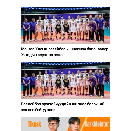
Монгол Улсын волейболын шигшээ баг өнөөдөр
Хятадын эсрэг тоглоно
Воллейбол эрэгтэйчүүдийн шигшээ баг эхний
хожлоо байгууллаа