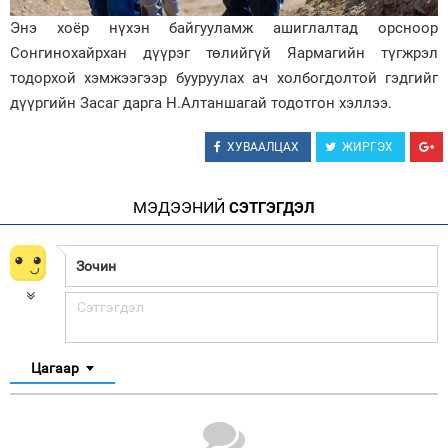
Энэ хоёр нүхэн байгууламж ашиглалтад орсноор
Сонгинохайрхан дүүрэг төлийгүй Яармагийн түгжрэл
тодорхой хэмжээгээр бууруулах ач холбогдолтой гэдгийг
дүүргийн Засаг дарга Н.Алтаншагай тодотгон хэллээ.
ХУВААЛЦАХ
ЖИРГЭХ
МЭДЭЭНИЙ
СЭТГЭГДЭЛ
Цагаар