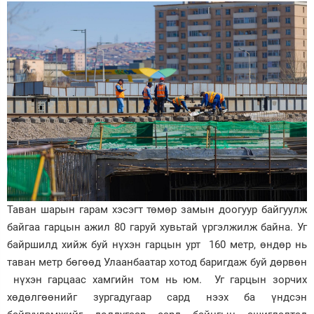
Зурхай
Таван шарын гарам хэсэгт төмөр замын доогуур байгуулж
байгаа гарцын ажил 80 гаруй хувьтай үргэлжилж байна. Уг
байршилд хийж буй нүхэн гарцын урт 160 метр, өндөр нь
таван метр бөгөөд Улаанбаатар хотод баригдаж буй дөрвөн
нүхэн гарцаас хамгийн том нь юм. Уг гарцын зорчих
хөдөлгөөнийг зургадугаар сард нээх ба үндсэн