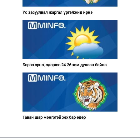
Үс засуулвал жаргал үргэлжид ирнэ
Бороо орно, өдөртөө 24-26 хэм дулаан байна
Таван шар мэнгэтэй хөх бар өдөр