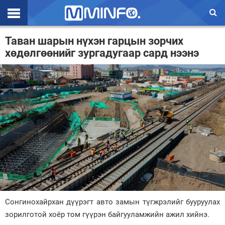
Эхлэл
Таван шарын нүхэн гарцын зорчих
хөдөлгөөнийг зургадугаар сард нээнэ
Цаг агаар
Валют ханш
Улс төр
Эдийн засаг
Үзэл бодол
Спорт
Нийгэм
Дэлхий
Сонгинохайрхан дүүрэгт авто замын түгжрэлийг бууруулах
зорилготой хоёр том гүүрэн байгууламжийн ажил хийнэ.
Энтертайнмэнт