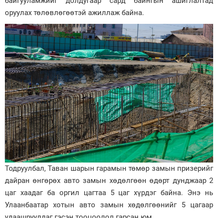
байгууламжийг долдугаар сард байнгын ашиглалтад
оруулах төлөвлөгөөтэй ажиллаж байна.
Тодруулбал, Таван шарын гарамын төмөр замын призерийг
дайран өнгөрөх авто замын хөдөлгөөн өдөрт дунджаар 2
цаг хаадаг ба оргил цагтаа 5 цаг хүрдэг байна. Энэ нь
Улаанбаатар хотын авто замын хөдөлгөөнийг 5 цагаар
удаашруулдаг гэсэн тооцоолол гарсан юм.