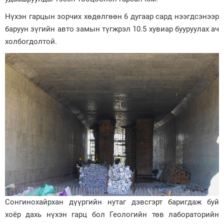
Нүхэн гарцын зорчих хөдөлгөөн 6 дугаар сард нээгдсэнээр
баруун зүгийн авто замын түгжрэл 10.5 хувиар бууруулах ач
холбогдолтой.
Сонгинохайрхан дүүргийн нутаг дэвсгэрт баригдаж буй
хоёр дахь нүхэн гарц бол Геологийн төв лабораторийн