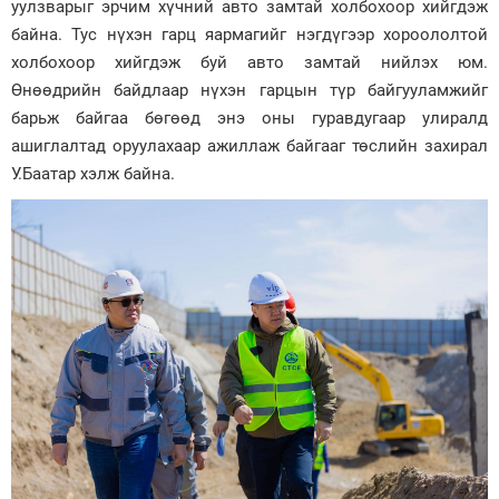
уулзварыг эрчим хүчний авто замтай холбохоор хийгдэж
байна. Тус нүхэн гарц яармагийг нэгдүгээр хороололтой
холбохоор хийгдэж буй авто замтай нийлэх юм.
Өнөөдрийн байдлаар нүхэн гарцын түр байгууламжийг
барьж байгаа бөгөөд энэ оны гуравдугаар улиралд
ашиглалтад оруулахаар ажиллаж байгааг төслийн захирал
У.Баатар хэлж байна.