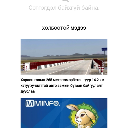
Сэтгэгдэл байхгүй байна.
ХОЛБООТОЙ
МЭДЭЭ
Хэрлэн голын 265 метр төмөрбетон гүүр 14.2 км
хатуу хучилттай авто замын бүтээн байгуулалт
дууслаа