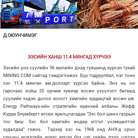
Зурхай
Д.ОЮУНЧИМЭГ
ЗЭСИЙН ХАНШ 11.4 МЯНГАД ХҮРЧЭЭ
Зэсийн үнэ сүүлийн 56 жилийн дээд түвшинд хүрсэн тухай
MINING.COM сайтад тэмдэглэжээ. Бүр тодруулбал, нэг тонн
зэс 11.4 мянган ам.долларт хүрсэн байна. Энэ нь он
гарснаас хойш 35 орчим хувиар өссөн үзүүлэлт бөгөөд
сүүлийн хэдэн долоо хоногт хамгийн хурдацтай өссөн аж.
Energy Pathways-ийн стратегийн ерөнхий албаны Жефф
Курри Блумбергт өгсөн ярилцлагадаа “Зэс бол шинэ газрын
тос биш. Зэс бол хамгийн өндөр итгэл үнэмшилтэй
худалдаа" гэжээ. Тэрээр зэс нь 1968 онд АНУ-д орон
сууцны өсөлтийн араас ирсэн бүх цаг үеийн дээд цэгтээ