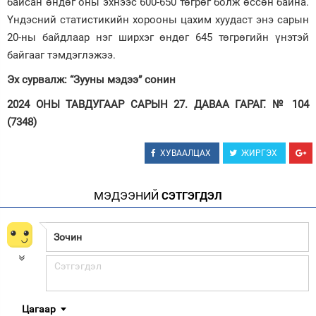
байсан өндөг оны эхнээс 600-650 төгрөг болж өссөн байна.
Үндэсний статистикийн хорооны цахим хуудаст энэ сарын
20-ны байдлаар нэг ширхэг өндөг 645 төгрөгийн үнэтэй
байгааг тэмдэглэжээ.
Эх сурвалж: “Зууны мэдээ” сонин
2024 ОНЫ ТАВДУГААР САРЫН 27. ДАВАА ГАРАГ. № 104
(7348)
ХУВААЛЦАХ
ЖИРГЭХ
МЭДЭЭНИЙ
СЭТГЭГДЭЛ
Цагаар