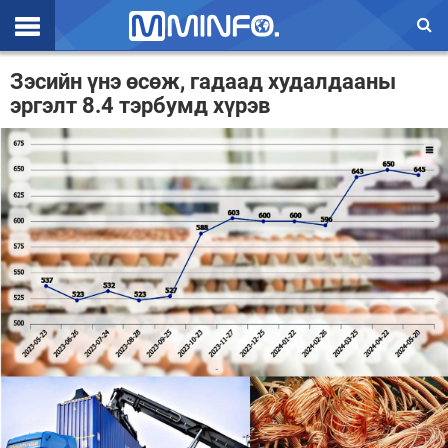
Эхлэл
Зэсийн үнэ өсөж, гадаад худалдааны
эргэлт 8.4 тэрбумд хүрэв
Цаг агаар
Валют ханш
Улс төр
Эдийн засаг
Үзэл бодол
Спорт
Нийгэм
Дэлхий
Энтертайнмэнт