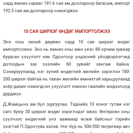
сард өмнөх сараас 181.6 сая ам.доллароор багасаж, импорт
192.5 сая ам.доллароор нэмэгджээ.
10 САЯ ШИРХЭГ ӨНДӨГ ИМПОРТОЛЖЭЭ
Энэ оны эхний дөрвөн сард 10 сая ширхэг өндөг
импортолжээ. Энэ нь өмнөх оны мөн үеэс 80 орчим хувиар
буурсан үзүүлэлт юм. Одоогоор үндэсний үйлдвэрлэгчид
дотоодын зах зээлийн 60 хувийг хангаж байна.
Сонирхуулахад, нэг хүний өндөгний жилийн хэрэглээ 180-
200 ширхэг байгаа нь таван жилийн өмнөхтэй харьцуулахад
хоёр дахин нэмэгдсэн үзүүлэлт хэмээн гаалийн мэдээлэлд
дурджээ.
Д.Жамцынх ам бүл зургуулаа. Тэднийх 10 хоног тутам нэг
сагс буюу 30 ширхэг өндөг хэрэглэдэг ажээ. Өнгөрсөн оны
сүүлчээс өндөгний үнэ аажмаар өсөж байсныг гэрийн
эзэгтэй П.Одонтуяа хэлэв. Нэг бүр нь 500-550 төгрөгөөр авч