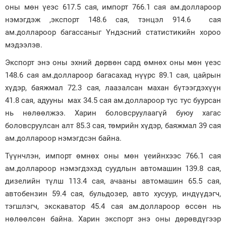
оны мөн үеэс 617.5 сая, импорт 766.1 сая ам.доллароор
нэмэгдэж ,экспорт 148.6 сая, тэнцэл 914.6 сая
ам.доллароор багассаныг Үндэсний статистикийн хороо
мэдээлэв.
Экспорт энэ оны эхний дөрвөн сард өмнөх оны мөн үеэс
148.6 сая ам.доллароор багасахад нүүрс 89.1 сая, цайрын
хүдэр, баяжмал 72.3 сая, лаазалсан махан бүтээгдэхүүн
41.8 сая, адууны мах 34.5 сая ам.доллароор тус тус буурсан
нь нөлөөлжээ. Харин боловсруулаагүй буюу хагас
боловсруулсан алт 85.3 сая, төмрийн хүдэр, баяжмал 39 сая
ам.доллароор нэмэгдсэн байна.
Түүнчлэн, импорт өмнөх оны мөн үеийнхээс 766.1 сая
ам.доллароор нэмэгдэхэд суудлын автомашин 139.8 сая,
дизелийн түлш 113.4 сая, ачааны автомашин 65.5 сая,
автобензин 59.4 сая, бульдозер, авто хусуур, индүүдэгч,
тэгшлэгч, экскаватор 45.4 сая ам.доллароор өссөн нь
нөлөөлсөн байна. Харин экспорт энэ оны дөрөвдүгээр