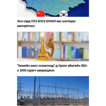
Энэ сард ОХУ, БНСУ, БНХАУ-аас шатахуун
импортлоно
"Химийн масс олимпиад"-д Орхон аймгийн ЕБС-
н 2055 сурагч хамрагджээ