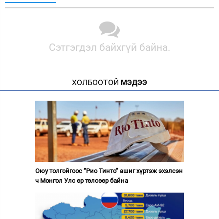
Сэтгэгдэл байхгүй байна.
ХОЛБООТОЙ
МЭДЭЭ
Оюу толгойгоос “Рио Тинто” ашиг хүртэж эхэлсэн
ч Монгол Улс өр төлсөөр байна