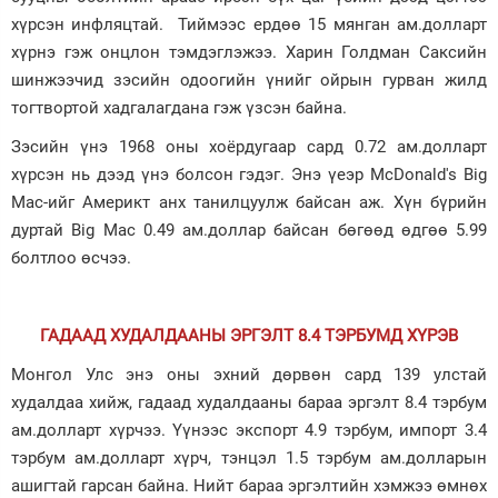
хүрсэн инфляцтай. Тиймээс ердөө 15 мянган ам.долларт
хүрнэ гэж онцлон тэмдэглэжээ. Харин Голдман Саксийн
шинжээчид зэсийн одоогийн үнийг ойрын гурван жилд
тогтвортой хадгалагдана гэж үзсэн байна.
Зэсийн үнэ 1968 оны хоёрдугаар сард 0.72 ам.долларт
хүрсэн нь дээд үнэ болсон гэдэг. Энэ үеэр McDonald's Big
Mac-ийг Америкт анх танилцуулж байсан аж. Хүн бүрийн
дуртай Big Mac 0.49 ам.доллар байсан бөгөөд өдгөө 5.99
болтлоо өсчээ.
ГАДААД ХУДАЛДААНЫ ЭРГЭЛТ 8.4 ТЭРБУМД ХҮРЭВ
Монгол Улс энэ оны эхний дөрвөн сард 139 улстай
худалдаа хийж, гадаад худалдааны бараа эргэлт 8.4 тэрбум
ам.долларт хүрчээ. Үүнээс экспорт 4.9 тэрбум, импорт 3.4
тэрбум ам.долларт хүрч, тэнцэл 1.5 тэрбум ам.долларын
ашигтай гарсан байна. Нийт бараа эргэлтийн хэмжээ өмнөх