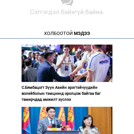
Сэтгэгдэл байхгүй байна.
ХОЛБООТОЙ
МЭДЭЭ
С.Бямбацогт Зүүн Азийн эрэгтэйчүүдийн
волейболын тэмцээнд оролцож байгаа баг
тамирчдад амжилт хүслээ