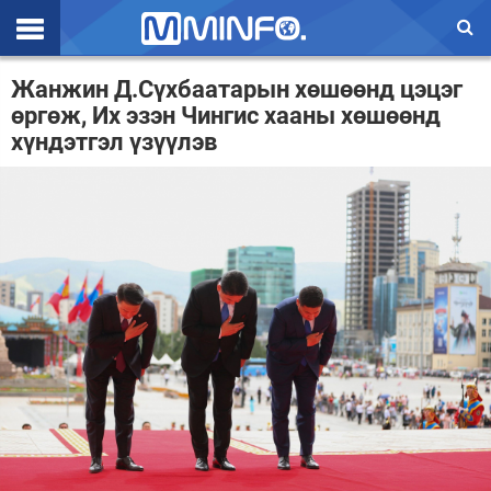
Эхлэл
Жанжин Д.Сүхбаатарын хөшөөнд цэцэг
өргөж, Их эзэн Чингис хааны хөшөөнд
Цаг агаар
хүндэтгэл үзүүлэв
Валют ханш
Улс төр
Эдийн засаг
Үзэл бодол
Спорт
Нийгэм
Дэлхий
Энтертайнмэнт