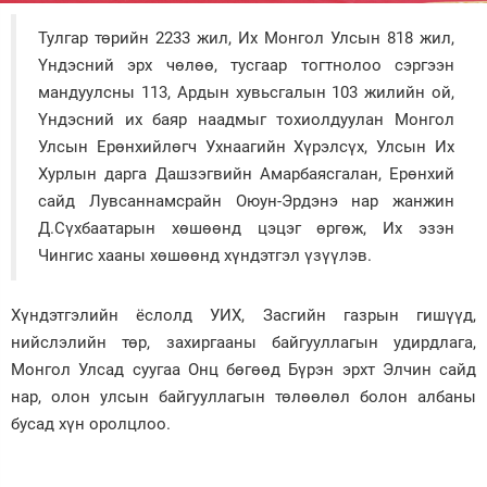
Зурхай
Тулгар төрийн 2233 жил, Их Монгол Улсын 818 жил,
Үндэсний эрх чөлөө, тусгаар тогтнолоо сэргээн
мандуулсны 113, Ардын хувьсгалын 103 жилийн ой,
Үндэсний их баяр наадмыг тохиолдуулан Монгол
Улсын Ерөнхийлөгч Ухнаагийн Хүрэлсүх, Улсын Их
Хурлын дарга Дашзэгвийн Амарбаясгалан, Ерөнхий
сайд Лувсаннамсрайн Оюун-Эрдэнэ нар жанжин
Д.Сүхбаатарын хөшөөнд цэцэг өргөж, Их эзэн
Чингис хааны хөшөөнд хүндэтгэл үзүүлэв.
Хүндэтгэлийн ёслолд УИХ, Засгийн газрын гишүүд,
нийслэлийн төр, захиргааны байгууллагын удирдлага,
Монгол Улсад суугаа Онц бөгөөд Бүрэн эрхт Элчин сайд
нар, олон улсын байгууллагын төлөөлөл болон албаны
бусад хүн оролцлоо.