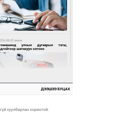
 өдрийн өмнө өмнө
цтой зөрчил гаргасан автобусны
лоочийг ажлаас нь чөлөөлжээ
026-08-03 өмнө
томашинд улсын дугаарын тэгш,
ндгойгоор шатахуун олгоно
 өдрийн өмнө өмнө
гтуугаар тээврийн хэрэгсэл жолоодсон
ДЭЭШЭЭ БУЦАХ
зөрчил бүртгэгдлээ
026-08-03 өмнө
всгөл нуурын лусыг тахих төрийн
хилгын ёслол боллоо
гүй хуулбарлах хориотой.
.