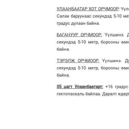
УЛААНБААТАР ХОТ ОРЧМООР
: Үү
Салхи баруунаас секундэд 5-10 ме
градус дулаан байна.
БАГАНУУР ОРЧМООР:
Үүлшинэ. Д
секундэд 5-10 метр, борооны өмн
байна.
ТЭРЭЛЖ ОРЧМООР:
Үүлшинэ. Ду
секундэд 5-10 метр, борооны өмн
байна.
05 цагт Улаанбаатарт:
+16 градус 
гектопаскаль байлаа. Даралт өдөрт