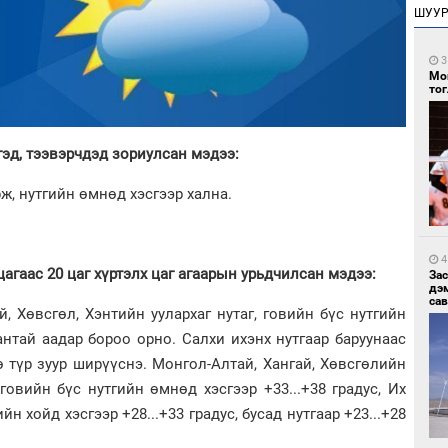
ШУУ
3
Мо
то
гэд, тээвэрчдэд зориулсан мэдээ:
ж, нутгийн өмнөд хэсгээр хална.
4
цагаас 20 цаг хүртэлх цаг агаарын урьдчилсан мэдээ:
За
дэ
сав
Хөвсгөл, Хэнтийн уулархаг нутаг, говийн бүс нутгийн
антай аадар бороо орно. Салхи ихэнх нутгаар баруунаас
 түр зуур ширүүснэ. Монгол-Алтай, Хангай, Хөвсгөлийн
, говийн бүс нутгийн өмнөд хэсгээр +33...+38 градус, Их
йн хойд хэсгээр +28...+33 градус, бусад нутгаар +23...+28