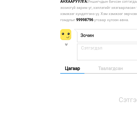
АНХААРУУЛГА:
Уншигчдын бичсэн сэтгэгдэ
зохисгүй зарим үг, хэллэгийг хязгаарласан 
хэмжээг хүндэтгэнэ үү. Хэм хэмжээг зөрчсө
гомдлыг
99998796
утсаар хүлээн авна.
Цагаар
Таалагдсан
Сэтгэ