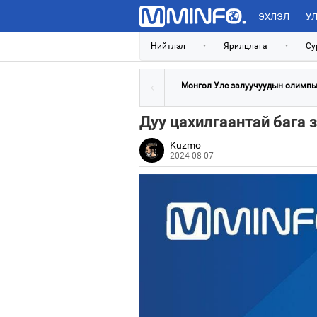
ЭХЛЭЛ
УЛ
Нийтлэл
•
Ярилцлага
•
Су
Монгол Улс залуучуудын олимпын
Дуу цахилгаантай бага 
Kuzmo
2024-08-07