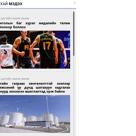
РХАЙ
МЭДЭЭ
 цагийн өмнө өмнө
нголын баг хүрэл медалийн төлөө
глохоор боллоо
 цагийн өмнө өмнө
сгийн газраас хөнгөлөлттэй зээлээр
мжсэний үр дүнд шатахуун хадгалах
нууд эхнээсээ ашиглалтад орж байна