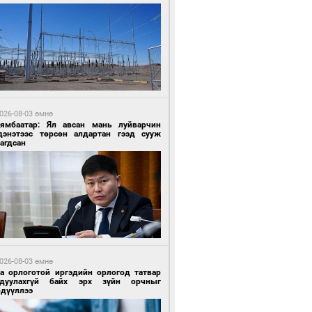
4 цагийн өмнө өмнө
роо орохгүй, өдөртөө 30-32 хэм дулаан
йна
026-08-03 өмнө
Нямбаатар: Ял авсан мань луйварчин
дэнэтээс төрсөн алдартан гээд сууж
агдсан
4 цагийн өмнө өмнө
роо орохгүй, өдөртөө 30-32 хэм дулаан
йна
026-08-03 өмнө
га орлоготой иргэдийн орлогод татвар
гдуулахгүй байх эрх зүйн орчныг
рдүүллээ