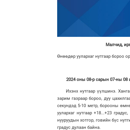
Малчид, ир
Өнөөдөр уулархаг нутгаар бороо ор
2024 оны 08-р сарын 07-ны 08 
Ихэнх нутгаар үүлшинэ. Хангай, 
зарим газраар бороо, дуу цахилга
секундэд 5-10 метр, борооны өмнө
уулархаг нутгаар +18...+23 градус
нууруудын хотгор, говийн бүс нутги
градус дулаан байна.