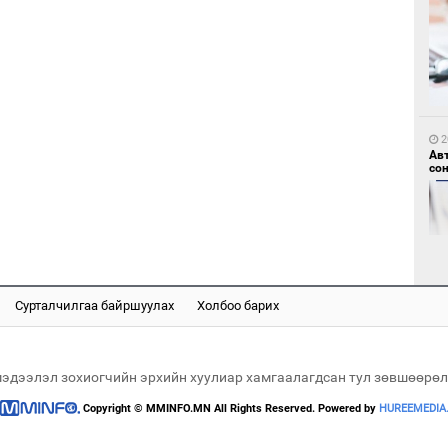
1
Но
жо
2
Ав
со
1
Со
Сурталчилгаа байршуулах
Холбоо барих
69 
2
Хө
та
мэдээлэл зохиогчийн эрхийн хуулиар хамгаалагдсан тул зөвшөөрөл
Copyright © MMINFO.MN All Rights Reserved. Powered by
HUREEMEDIA