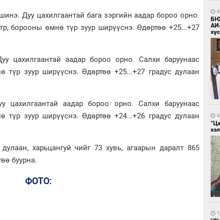
4
лшинэ. Дуу цахилгаантай бага зэргийн аадар бороо орно.
БН
АИ
тр, борооны өмнө түр зуур ширүүснэ. Өдөртөө +25...+27
хүс
уу цахилгаантай аадар бороо орно. Салхи баруунаас
ө түр зуур ширүүснэ. Өдөртөө +25...+27 градус дулаан
у цахилгаантай аадар бороо орно. Салхи баруунаас
ө түр зуур ширүүснэ. Өдөртөө +24...+26 градус дулаан
4
“Ц
хэл
дулаан, харьцангуй чийг 73 хувь, агаарын даралт 865
өө буурна.
ФОТО:
1