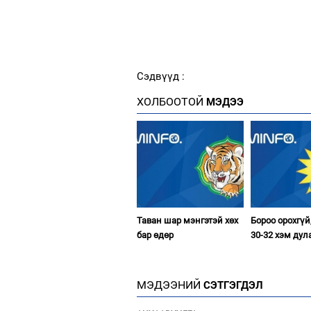
Сэдвүүд :
ХОЛБООТОЙ
МЭДЭЭ
Таван шар мэнгэтэй хөх
Бороо орохгүй
бар өдөр
30-32 хэм дул
МЭДЭЭНИЙ
СЭТГЭГДЭЛ