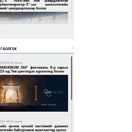
ЦС-3” ТӨХК-ийн нэн шаардлагатай
урбингенератор-5”-ын шинэчлэлийн
свийг шийдвэрлэхээр болов
Л
БОЛГОХ
4 цагийн өмнө өмнө
ллейбол эрэгтэйчүүдийн шигшээ баг А
026-08-04 өмнө
гийг тэргүүллээ
ARKHORUM 360° фестиваль 8-р сарын
23-нд Төв цэнгэлдэх хүрээлэнд болно
4 цагийн өмнө өмнө
ан шар мэнгэтэй хөх бар өдөр
026-08-03 өмнө
вийн эрчим хүчний системийг дэмжих
ратегийн байгууламж ашиглалтад орлоо