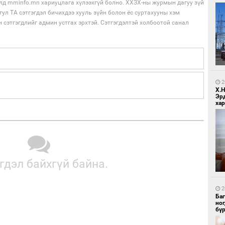
лд mminfo.mn хариуцлага хүлээхгүй болно. ХХЗХ-ны журмын дагуу зүй
тул ТА сэтгэгдэл бичихдээ хууль зүйн болон ёс суртахууны хэм
н сэтгэгдлийг админ устгах эрхтэй. Сэтгэгдэлтэй холбоотой санал
1
Бо
ба
2
Х.
Эр
хар
гдэл байхгүй байна.
1
Бо
ба
2
Ба
но
бү