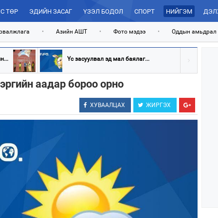
С ТӨР
ЭДИЙН ЗАСАГ
ҮЗЭЛ БОДОЛ
СПОРТ
НИЙГЭМ
ДЭЛ
рвалжлага
•
Азийн АШТ
•
Фото мэдээ
•
Оддын амьдрал
...
Үс засуулвал эд мал баялаг...
зэргийн аадар бороо орно
ХУВААЛЦАХ
ЖИРГЭХ