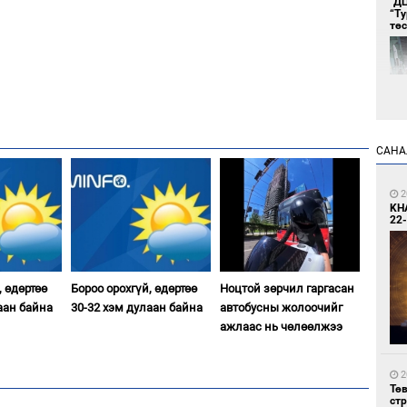
"Д
“Т
тө
САНА
1
Во
2
хэс
KH
22-
, өдөртөө
Бороо орохгүй, өдөртөө
Ноцтой зөрчил гаргасан
аан байна
30-32 хэм дулаан байна
автобусны жолоочийг
ажлаас нь чөлөөлжээ
1
Тав
2
Тө
ст