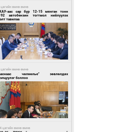
 цагийн өмнө өмнө
ХАУ-аас сар бүр 12-15 мянган тонн
-92 автобензин тогтмол нийлүүлэх
элт тавилаа
 цагийн өмнө өмнө
ааснаас чөлөөлье” зөвлөлдөх
элцүүлэг боллоо
4 цагийн өмнө өмнө