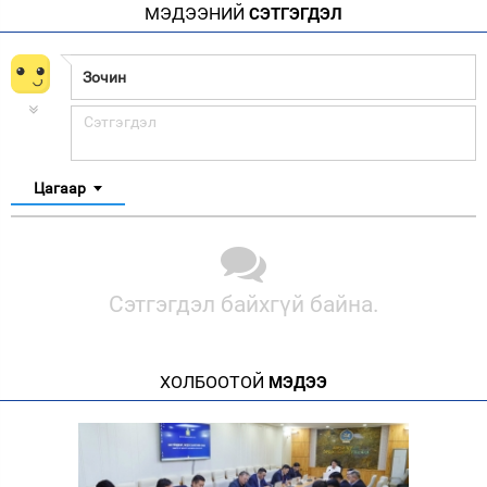
МЭДЭЭНИЙ
СЭТГЭГДЭЛ
Цагаар
Сэтгэгдэл байхгүй байна.
ХОЛБООТОЙ
МЭДЭЭ