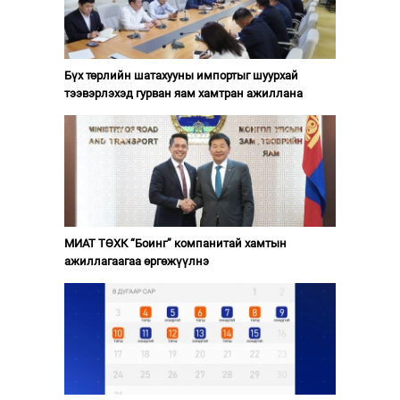
Бүх төрлийн шатахууны импортыг шуурхай
тээвэрлэхэд гурван яам хамтран ажиллана
МИАТ ТӨХК “Боинг” компанитай хамтын
ажиллагаагаа өргөжүүлнэ