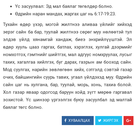
Үс засуулвал: Эд мал баялаг төгөлдөр болно.
Зурхай
Өдрийн наран мандах, жаргах цаг нь 6:17-19:23.
Тухайн өдөр үхэр, могой жилтнээ аливаа үйлийг хийхэд
эерэг сайн ба бар, туулай жилтнээ сөрөг муу нөлөөтэй тул
элдэв үйлд хянамгай хандаж, биеэ энхрийлүүштэй. Эл
өдөр хууль цааз гаргах, батлах, хэрэглэх, хулгай дээрмийг
номхотгох, гэмтнийг шийтгэх, мал адгуус номхруулах, лусыг
тахих, хагалгаа хийлгэх, буг дарах, газрын ам бооход сайн.
Мод суулгах, нарийн зөвлөгөөн хийх, сэтгэлд сэвтэй газар
очих, байшингийн суурь тавих, угаал үйлдэхэд муу. Өдрийн
сайн цаг нь хулгана, бар, туулай, морь, хонь, тахиа болой.
Хол газар яваар одогсод баруун хойд зүгт мөрөө гаргавал
зохистой. Үс шинээр үргээлгэх буюу засуулбал эд малтай
баялаг төгс болно.
ХУВААЛЦАХ
ЖИРГЭХ