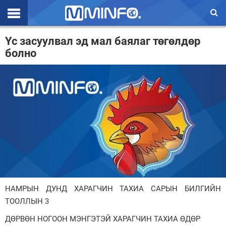
Эхлэл
Үс засуулвал эд мал баялаг төгөлдөр
болно
Цаг агаар
Валют ханш
Улс төр
Эдийн засаг
Үзэл бодол
Спорт
Нийгэм
НАМРЫН ДУНД ХАРАГЧИН ТАХИА САРЫН БИЛГИЙН
Дэлхий
ТООЛЛЫН 3
ДӨРВӨН НОГООН МЭНГЭТЭЙ ХАРАГЧИН ТАХИА ӨДӨР
Энтертайнмэнт