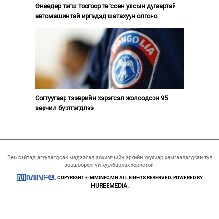
Өнөөдөр тэгш тоогоор төгссөн улсын дугаартай
автомашинтай иргэдэд шатахуун олгоно
Согтуугаар тээврийн хэрэгсэл жолоодсон 95
зөрчил бүртгэгдлээ
Веб сайтад агуулагдсан мэдээлэл зохиогчийн эрхийн хуулиар хамгаалагдсан тул
зөвшөөрөлгүй хуулбарлах хориотой.
COPYRIGHT © MMINFO.MN ALL RIGHTS RESERVED. POWERED BY
HUREEMEDIA.