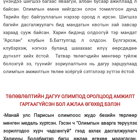
үнэндээ шигшээ багаас яваагүй, албан бусаар ажиллаад л
байсан. Олимпын өмнө хийгдсэн олон томилгоон дунд
Төрийн бус байгууллагын нэрээр ороод л ирсэн. Шигшээ
багийн дасгалжуулагч бид мандатын квотын зай завсар
хараад сууж байсан. Харин бидэнд олдоогүй тэр мандат
“Арслан” клубын Б.Баттулгад л олдсон. Бүлгэрхэж,
клубэрхэж, нэгнээ буланд шахахаас илүү өөрсдөдөө
дүгнэлт хийх ёстой. Татвар төлөгчдийн мөнгөөр туйлж
болохгүй ээ, түүнийг зориулалтынх нь дагуу зарцуулаад
олимпын амжилтын төлөө хоёргүй сэтгэлээр зүтгэх ёстой.
ТӨЛӨВЛӨЛТИЙН ДАГУУ ОЛИМПОД ОРОЛЦООД АМЖИЛТ
ГАРГААГҮЙСЭН БОЛ АЖЛАА ӨГӨХӨД БЭЛЭН
-Манай улс Парисын олимпоос жүдо бөхийн төрлөөр
мөнгөн медаль хүртсэн. Гэсэн ч “Олимпын аварга төрүүлэх
зорилгодоо хүрч чадсангүй” гээд ахлах дасгалжуулагч
Халиуны Болдбаатар багш ажлаа өгөхөө мэдэгдсэн.