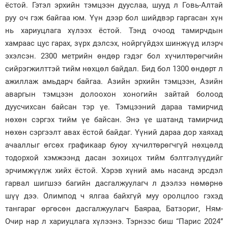
ёстой. Гэтэл эрхийн тэмцээн дууслаа, шууд л Говь-Алтай
руу оч гэж байгаа юм. Үүн дээр бол шийдвэр гаргасан хүн
нь хариуцлага хүлээх ёстой. Тэнд очоод тамирчдын
хамраас цус гарах, зүрх дэлсэх, нойргүйдэх шинжүүд илэрч
эхэлсэн. 2300 метрийн өндөр гэдэг бол хүчилтөрөгчийн
сийрэгжилттэй тийм нөхцөл байдал. Бид бол 1300 өндөрт л
ажиллаж амьдарч байгаа. Азийн эрхийн тэмцээн, Азийн
аваргын тэмцээн долоохон хоногийн зайтай болоод
дуусчихсан байсан тэр үе. Тэмцээний дараа тамирчид
нөхөн сэргэх тийм үе байсан. Энэ үе шатанд тамирчид
нөхөн сэргээлт авах ёстой байдаг. Үүний дараа дор хаяхад
ачааллыг өгсөх графикаар буюу хүчилтөрөгчгүй нөхцөлд
тодорхой хэмжээнд дасан зохицох тийм бэлтгэлүүдийг
эрчимжүүлж хийх ёстой. Хэрэв хүний амь насанд эрсдэл
гарвал шигшээ багийн дасгалжуулагч л дээлээ нөмөрнө
шүү дээ. Олимпод ч ялгаа байхгүй муу оролцлоо гэхэд
тангараг өргөсөн дасгалжуулагч Баяраа, Батзориг, Ням-
Очир нар л хариуцлага хүлээнэ. Тэрнээс биш “Парис 2024”