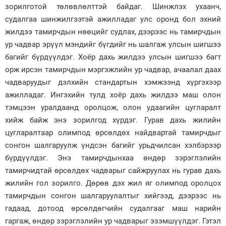
зорилготой төлөвлөлттэй байдаг. Шинжлэх ухаанч,
судалгаа шинжилгээтэй ажилладаг улс оронд бол эхний
жилдээ тамирчдын нөөцийг судлах, дээрээс нь тамирчдын
ур чадвар эрүүл мэндийг бүгдийг нь шалгаж улсын шигшээ
багийг бүрдүүлдэг. Хоёр дахь жилдээ улсын шигшээ багт
орж ирсэн тамирчдын мэргэжлийн ур чадвар, ачаалал даах
чадваруудыг дэлхийн стандартын хэмжээнд хүргэхээр
ажилладаг. Ингэхийн тулд хоёр дахь жилдээ маш олон
тэмцээн уралдаанд оролцож, олон удаагийн цугларалт
хийж байж энэ зорилгод хүрдэг. Гурав дахь жилийн
цугларалтаар олимпод өрсөлдөх найдвартай тамирчдыг
сонгон шалгаруулж үндсэн багийг урьдчилсан хэлбэрээр
бүрдүүлдэг. Энэ тамирчдынхаа өндөр зэрэглэлийн
тамирчидтай өрсөлдөх чадварыг сайжруулах нь гурав дахь
жилийн гол зорилго. Дөрөв дэх жил яг олимпод оролцох
тамирчдын сонгон шалгаруулалтыг хийгээд, дээрээс нь
гадаад, дотоод өрсөлдөгчийн судалгааг маш нарийн
гаргаж, өндөр зэрэглэлийн ур чадварыг эзэмшүүлдэг. Гэтэл