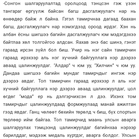
-Сонгон шалгаруулалтад оролцоод тэнцсэн гэж үзэн
тангараг өргүүлж байсан багш дасгалжуулагч нар нь
өнөөдөр байж л байна. Гэтэл тамирчнаа дагаад баахан
багш, дасгалжуулагч нар нэмэгдээд ороод ирдэг. Хэн нь
албан ёсны шигшээ багийн дасгалжуулагч юм мэдэгдэхээ
байтлаа хөл толгойгоо алдсан. Яахав энэ бас шинэ, гэнэт
гараад ирсэн зүйл бол биш. Учир нь нэг сайн тамирчин
гараад ирэхээр аль нэг хүчний байгууллага нэр дээрээ
аваад цалинжуулдаг. “Алдар” ч юм уу, “Хилчин” ч юм уу.
Дандаа шигшээ багийн мундаг тамирчдыг ингэж нэр
дээрээ авдаг. Топ тамирчин гараад ирэхээр л аль нэг
хүчний байгууллага нэр дээрээ аваад цалинжуулдаг, цол
өгдөг “мода” ер нь дэлгэрчихсэн л дээ. Ихэнх том
тамирчдыг цалинжуулдаад формжуулаад манай ажилтан
гээд явдаг. Ганц чөлөөт бөхийн төрөлд ч биш, бүх спортын
төрлөөр ийм байгаа. Топ тамирчид маань улсын аварга
шалгаруулах тэмцээнд цалинжуулдаг багийнхаа нэрээр
барилддаг, мэдээж медаль хүртдэг, аварга болдог. Улсын