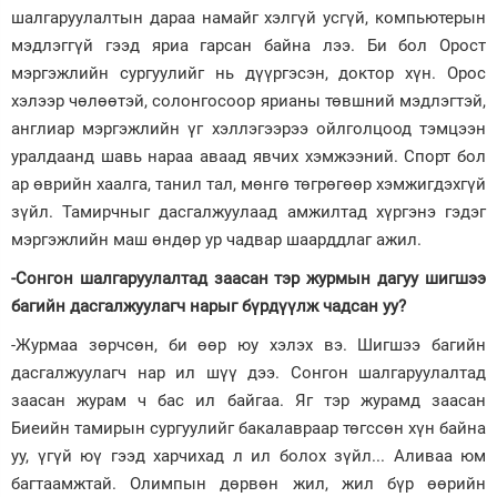
шалгаруулалтын дараа намайг хэлгүй усгүй, компьютерын
мэдлэггүй гээд яриа гарсан байна лээ. Би бол Орост
мэргэжлийн сургуулийг нь дүүргэсэн, доктор хүн. Орос
хэлээр чөлөөтэй, солонгосоор ярианы төвшний мэдлэгтэй,
англиар мэргэжлийн үг хэллэгээрээ ойлголцоод тэмцээн
уралдаанд шавь нараа аваад явчих хэмжээний. Спорт бол
ар өврийн хаалга, танил тал, мөнгө төгрөгөөр хэмжигдэхгүй
зүйл. Тамирчныг дасгалжуулаад амжилтад хүргэнэ гэдэг
мэргэжлийн маш өндөр ур чадвар шаарддлаг ажил.
-Сонгон шалгаруулалтад заасан тэр журмын дагуу шигшээ
багийн дасгалжуулагч нарыг бүрдүүлж чадсан уу?
-Журмаа зөрчсөн, би өөр юу хэлэх вэ. Шигшээ багийн
дасгалжуулагч нар ил шүү дээ. Сонгон шалгаруулалтад
заасан журам ч бас ил байгаа. Яг тэр журамд заасан
Биеийн тамирын сургуулийг бакалавраар төгссөн хүн байна
уу, үгүй юү гээд харчихад л ил болох зүйл... Аливаа юм
багтаамжтай. Олимпын дөрвөн жил, жил бүр өөрийн