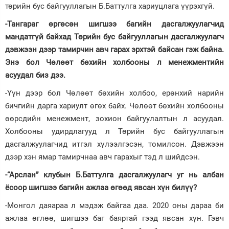
төрийн бус байгууллагын Б.Баттулга хариуцлага үүрэхгүй.
-Тангараг өргөсөн шигшээ багийн дасгалжуулагчид
мандатгүй байхад Төрийн бус байгууллагын дасгалжуулагч
дэвжээн дээр тамирчин авч гарах эрхтэй байсан гэж байна.
Энэ бол Чөлөөт бөхийн холбооны л менежментийн
асуудал биз дээ.
-Үүн дээр бол Чөлөөт бөхийн холбоо, ерөнхий нарийн
бичгийн дарга хариулт өгөх байх. Чөлөөт бөхийн холбооны
өөрсдийн менежмент, зохион байгуулалтын л асуудал.
Холбооны удирдлагууд л Төрийн бус байгууллагын
дасгалжуулагчид итгэл хүлээлгэсэн, томилсон. Дэвжээн
дээр хэн ямар тамирчнаа авч гарахыг тэд л шийдсэн.
-“Арслан” клубын Б.Баттулга дасгалжуулагч уг нь албан
ёсоор шигшээ багийн ажлаа өгөөд явсан хүн билүү?
-Монгол даяараа л мэдэж байгаа даа. 2020 оны дараа би
ажлаа өглөө, шигшээ баг баяртай гээд явсан хүн. Гэвч