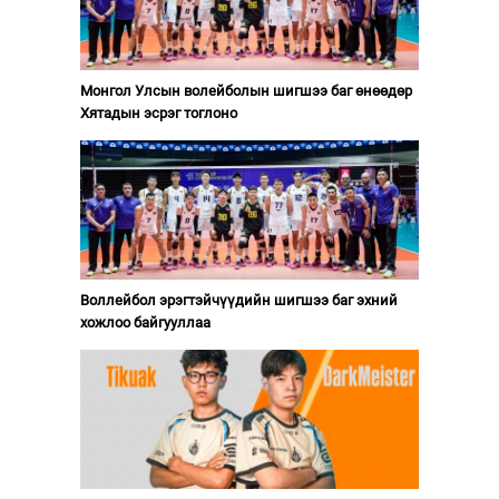
Монгол Улсын волейболын шигшээ баг өнөөдөр
Хятадын эсрэг тоглоно
Воллейбол эрэгтэйчүүдийн шигшээ баг эхний
хожлоо байгууллаа