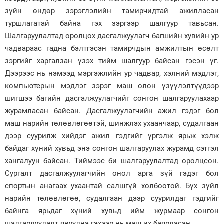
зүйн өндөр зэрэглэлийн тамирчидтай ажилласан
туршлагатай байна гэх зэргээр шалгуур тавьсан.
Шалгаруулалтад оролцох дасгалжуулагч багшийн хувийн ур
чадвараас гадна бэлтгэсэн тамирчдын амжилтын өсөлт
зэргийг харгалзан үзэх тийм шалгуур байсан гэсэн үг.
Дээрээс нь нэмээд мэргэжлийн ур чадвар, хэлний мэдлэг,
компьютерын мэдлэг зэрэг маш олон үзүүлэлтүүдээр
шигшээ багийн дасгалжуулагчийг сонгон шалгаруулахаар
журамласан байсан. Дасгалжуулагчийн ажил гэдэг бол
маш нарийн төлөвлөгөөтэй, шинжлэх ухаанчаар, судалгаан
дээр суурилж хийдэг ажил гэдгийг үргэлж ярьж хэлж
байдаг хүний хувьд энэ сонгон шалгаруулах журамд сэтгэл
хангалуун байсан. Тиймээс би шалгаруулалтад оролцсон.
Сургалт дасгалжуулагчийн онол арга зүй гэдэг бол
спортын анагаах ухаантай салшгүй холбоотой. Бүх зүйл
нарийн төлөвлөгөө, судалгаан дээр суурилдаг гэдгийг
байнга ярьдаг хүний хувьд ийм журмаар сонгон
шалгарлуулалт явуулна гэхээр нь маш их баярласан.