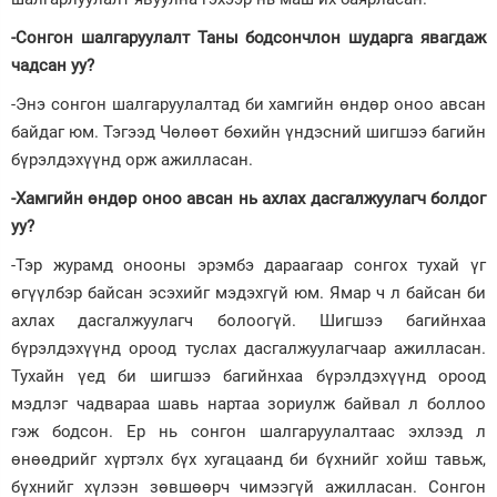
-Сонгон шалгаруулалт Таны бодсончлон шударга явагдаж
чадсан уу?
-Энэ сонгон шалгаруулалтад би хамгийн өндөр оноо авсан
байдаг юм. Тэгээд Чөлөөт бөхийн үндэсний шигшээ багийн
бүрэлдэхүүнд орж ажилласан.
-Хамгийн өндөр оноо авсан нь ахлах дасгалжуулагч болдог
уу?
-Тэр журамд онооны эрэмбэ дараагаар сонгох тухай үг
өгүүлбэр байсан эсэхийг мэдэхгүй юм. Ямар ч л байсан би
ахлах дасгалжуулагч болоогүй. Шигшээ багийнхаа
бүрэлдэхүүнд ороод туслах дасгалжуулагчаар ажилласан.
Тухайн үед би шигшээ багийнхаа бүрэлдэхүүнд ороод
мэдлэг чадвараа шавь нартаа зориулж байвал л боллоо
гэж бодсон. Ер нь сонгон шалгаруулалтаас эхлээд л
өнөөдрийг хүртэлх бүх хугацаанд би бүхнийг хойш тавьж,
бүхнийг хүлээн зөвшөөрч чимээгүй ажилласан. Сонгон