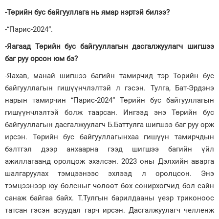
-Төрийн бус байгууллага нь ямар нэртэй билээ?
-“Парис-2024”.
-Яагаад Төрийн бус байгууллагын дасгалжуулагч шигшээ
баг руу орсон юм бэ?
-Яахав, манай шигшээ багийн тамирчид тэр Төрийн бус
байгууллагын гишүүнчлэлтэй л гэсэн. Тулга, Бат-Эрдэнэ
нарын тамирчин “Парис-2024” Төрийн бус байгууллагын
гишүүнчлэлтэй болж таарсан. Ингээд энэ Төрийн бус
байгууллагын дасгалжуулагч Б.Баттулга шигшээ баг руу орж
ирсэн. Төрийн бус байгууллагынхаа гишүүн тамирчдын
бэлтгэл дээр анхаарна гээд шигшээ багийн үйл
ажиллагаанд оролцож эхэлсэн. 2023 оны Дэлхийн аварга
шалгаруулах тэмцээнээс эхлээд л оролцсон. Энэ
тэмцээнээр юу болсныг чөлөөт бөх сонирхогчид бол сайн
санаж байгаа байх. Т.Тулгын барилдааны үеэр триконоос
татсан гэсэн асуудал гарч ирсэн. Дасгалжуулагч челленж