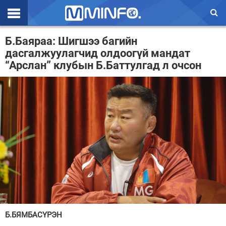
Эхлэл
Б.Баяраа: Шигшээ багийн
дасгалжуулагчид олдоогүй мандат
Цаг агаар
“Арслан” клубын Б.Баттулгад л очсон
Валют ханш
Улс төр
Эдийн засаг
Үзэл бодол
Спорт
Нийгэм
Дэлхий
Б.БЯМБАСҮРЭН
Энтертайнмэнт