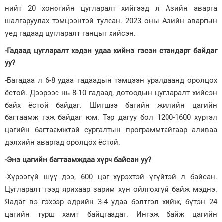
нийт 20 хоногийн цугларалт хийгээд л Азийн аварга
шалгаруулах тэмцээнтэй тулсан. 2023 оны Азийн аваргын
үед гадаад цугларалт ганцыг хийсэн.
-Гадаад цугларалт хэдэн удаа хийнэ гэсэн стандарт байдаг
уу?
-Багадаа л 6-8 удаа гадаадын тэмцээн уралдаанд оролцох
ёстой. Дээрээс нь 8-10 гадаад, дотоодын цугларалт хийсэн
байх ёстой байдаг. Шигшээ багийн жилийн цагийн
багтаамж гэж байдаг юм. Тэр дагуу бол 1200-1600 хүртэл
цагийн багтаамжтай сургалтын программтайгаар аливаа
дэлхийн аваргад оролцох ёстой.
-Энэ цагийн багтаамждаа хүрч байсан уу?
-Хүрээгүй шүү дээ, 600 цаг хүрэхтэй үгүйтэй л байсан.
Цугларалт гээд ярихаар зарим хүн ойлгохгүй байж мэднэ.
Яадаг вэ гэхээр өдрийн 3-4 удаа бэлтгэл хийж, бүтэн 24
цагийн турш хамт байцгаадаг. Ингэж байж цагийн