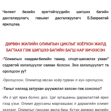
Зурхай
Чөлөөт бөхийн эрэгтэйчүүдийн шигшээ багийн
дасгалжуулагч, гавьяат дасгалжуулагч Б.Баяраатай
ярилцлаа.
ДӨРВӨН ЖИЛИЙН ОЛИМПЫН ЦИКЛЫГ ХОЁРХОН ЖИЛД
БАГТААХ ГЭЖ ШИГШЭЭ БАГИЙН БАГШ НАР ХИЧЭЭСЭН
-“Олимпын наадам-биеийн тамир, спорт-шинжлэх ухаан”
сэдэвтэй хэлэлцүүлэг саяхан болсон. Энэ хэлэлцүүлэгт та
оролцсон уу?
-Оролцсоон. Олимпод явсан хоёр гурван л хүн оролцсон.
-Таныг нэлээд хатуухан шүүмжлэл хэлсэн гэж сонслоо?
-Их л урт яриа болно доо. Цаг хугацааны дараалалтай ярих
гээд үзье. Олимп дууссаны маргаашаас л дараагийн олимп
эхэлдэг. Олимпыг ганцхан жилд биш, бүтэн дөрвөн жилийн