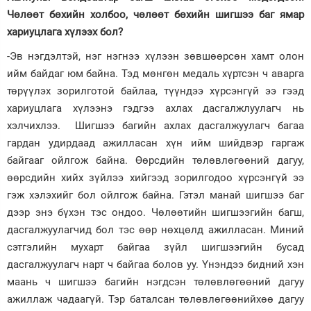
Чөлөөт бөхийн холбоо, чөлөөт бөхийн шигшээ баг ямар
хариуцлага хүлээх бол?
-Эв нэгдэлтэй, нэг нэгнээ хүлээн зөвшөөрсөн хамт олон
ийм байдаг юм байна. Тэд мөнгөн медаль хүртсэн ч аварга
төрүүлэх зорилготой байлаа, түүндээ хүрсэнгүй ээ гээд
хариуцлага хүлээнэ гэдгээ ахлах дасгалжлуулагч нь
хэлчихлээ. Шигшээ багийн ахлах дасгалжуулагч багаа
гардан удирдаад ажилласан хүн ийм шийдвэр гаргаж
байгааг ойлгож байна. Өөрсдийн төлөвлөгөөний дагуу,
өөрсдийн хийх зүйлээ хийгээд зорилгодоо хүрсэнгүй ээ
гэж хэлэхийг бол ойлгож байна. Гэтэл манай шигшээ баг
дээр энэ бүхэн тэс ондоо. Чөлөөтийн шигшээгийн багш,
дасгалжуулагчид бол тэс өөр нөхцөлд ажилласан. Миний
сэтгэлийн мухарт байгаа зүйл шигшээгийн бусад
дасгалжуулагч нарт ч байгаа болов уу. Үнэндээ бидний хэн
маань ч шигшээ багийн нэгдсэн төлөвлөгөөний дагуу
ажиллаж чадаагүй. Тэр баталсан төлөвлөгөөнийхөө дагуу