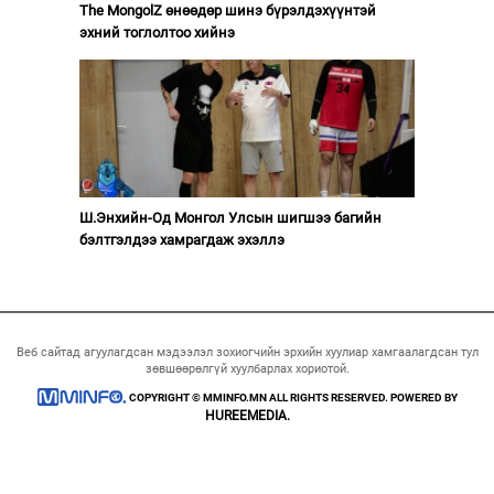
The MongolZ өнөөдөр шинэ бүрэлдэхүүнтэй
эхний тоглолтоо хийнэ
Ш.Энхийн-Од Монгол Улсын шигшээ багийн
бэлтгэлдээ хамрагдаж эхэллэ
Веб сайтад агуулагдсан мэдээлэл зохиогчийн эрхийн хуулиар хамгаалагдсан тул
зөвшөөрөлгүй хуулбарлах хориотой.
COPYRIGHT © MMINFO.MN ALL RIGHTS RESERVED. POWERED BY
HUREEMEDIA.