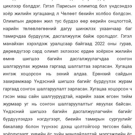
циклээр бэлддэг. Гэтэл Парисын олимпод бол үндсэндээ
хоёр жилийн хугацаанд л Чөлөөт бөхийн холбоо бэлдсэн.
Олимпын дөрвөн жил тус бүрдээ өөр өөрийн онцлогтой,
нарийн төлөвлөгөөний дагуу шинжлэх ухаанчаар баг
тамирчдаа бүрдүүлж, дасгалжуулж байж оролцдог. Гэтэл
манайхан хэрэлдэж уралцсаар байгаад 2022 оны гурав,
дөрөвдүгээр сард олимп эхлэхээс ердөө хоёрхон жилийн
өмнө шигшээ багийн дасгалжуулагчдаа сонгон
шалгаруулах журмаа гаргаад шалгалтаа зарласан. Хугацаа
ингэж хоцорсон нь эхний алдаа. Ерөнхий сайдын
захирамжаар Үндэсний шигшээ багийг бүрдүүлэх журам
гаргаад сонгон шалгаруулалт зарласан. Хугацаа хоцорсон ч
гэсэн маш сайн шалгууруудтай, нарийн зааж өгсөн тийм
журмаар уг нь сонгон шалгаруулалтыг явуулах байсан.
Үндэсний шигшээ багийн дасгалжуулагчийн багийг
бүрдүүлэхдээ нэгдүгээрт, биеийн тамирын сургуулийг
бакалавр болон түүнээс дээш цолтойгоор төгссөн байх,
хоёрдугаарт, хувийн ёс зүйн манлайлалтай, мэргэжлийн ёс