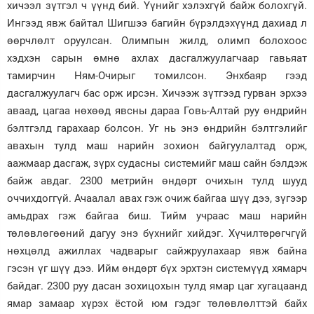
хичээл зүтгэл ч үүнд бий. Үүнийг хэлэхгүй байж болохгүй.
Ингээд явж байтал Шигшээ багийн бүрэлдэхүүнд дахиад л
өөрчлөлт оруулсан. Олимпын жилд, олимп болохоос
хэдхэн сарын өмнө ахлах дасгалжуулагчаар гавьяат
тамирчин Ням-Очирыг томилсон. Энхбаяр гээд
дасгалжуулагч бас орж ирсэн. Хичээж зүтгээд гурван эрхээ
аваад, цагаа нөхөөд явсны дараа Говь-Алтай руу өндрийн
бэлтгэлд гарахаар болсон. Уг нь энэ өндрийн бэлтгэлийг
авахын тулд маш нарийн зохион байгуулалтад орж,
аажмаар дасгаж, зүрх судасны системийг маш сайн бэлдэж
байж авдаг. 2300 метрийн өндөрт очихын тулд шууд
оччихдоггүй. Ачаалал авах гэж очиж байгаа шүү дээ, зүгээр
амьдрах гэж байгаа биш. Тийм учраас маш нарийн
төлөвлөгөөний дагуу энэ бүхнийг хийдэг. Хүчилтөрөгчгүй
нөхцөлд ажиллах чадварыг сайжруулахаар явж байна
гэсэн үг шүү дээ. Ийм өндөрт бүх эрхтэн системүүд хямарч
байдаг. 2300 руу дасан зохицохын тулд ямар цаг хугацаанд
ямар замаар хүрэх ёстой юм гэдэг төлөвлөлттэй байх