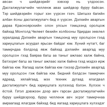
авсан ч шийдвэрийг хэвээр нь үлдээсэн.
Дасгалжуулагчийн челленж авах шийдвэр буруу байсан.
Тэр шийдвэрийн горыг хэн үүрсэн гээч. Шигшээ багийн
албан ёсны дасгалжуулагч бид л үүрсэн. Дэлхийн аваргын
дараа Красноярскийн олон улсын тэмцээнд оролцож
байхад Монголд Чөлөөт бөхийн холбооны Удирдах зөвлөл
хуралдаад Дэлхийн аваргын тэмцээнд муу оролцсон гээд
хариуцлагын асуудал ярьсан байдаг юм. Хүний нутагт, баг
тамирчдаа бэлдээд явж байхад дэлхийн аваргад муу
оролцсон гээд Баяраа багш аа таныг ажлаас халж байна,
Батзориг багш аа таныг ажлаас халж байна гээд мэдээ ирж
байгаа юм. Яагаад халж байгаа юм гэхээр Дэлхийн аваргад
муу оролцсон гэж байгаа юм. Бидний бэлдсэн тамирчин
ядраад, хялайгаад, мэх техник дутаад ялагдвал
дасгалжуулагч бид хариуцлага хүлээхэд бэлэн. Хүлээх ч
ёстой. Гэтэл дэвжээн дээр авч гарсан дасгалжуулагчийн
буруу шийдвэрээр, буруу челленж авч эсрэг тамирчнаа
амраагаад ялагдаж байхад бид яагаад хариуцлага хүлээдэг