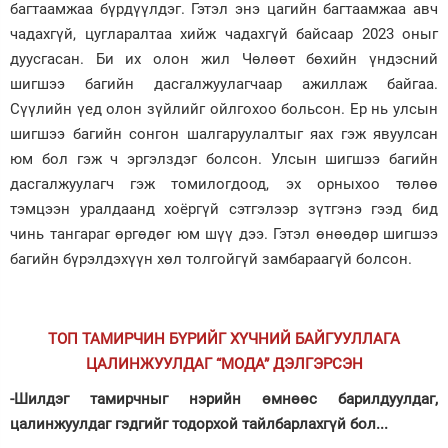
багтаамжаа бүрдүүлдэг. Гэтэл энэ цагийн багтаамжаа авч
чадахгүй, цугларалтаа хийж чадахгүй байсаар 2023 оныг
дуусгасан. Би их олон жил Чөлөөт бөхийн үндэсний
шигшээ багийн дасгалжуулагчаар ажиллаж байгаа.
Сүүлийн үед олон зүйлийг ойлгохоо больсон. Ер нь улсын
шигшээ багийн сонгон шалгаруулалтыг яах гэж явуулсан
юм бол гэж ч эргэлздэг болсон. Улсын шигшээ багийн
дасгалжуулагч гэж томилогдоод, эх орныхоо төлөө
тэмцээн уралдаанд хоёргүй сэтгэлээр зүтгэнэ гээд бид
чинь тангараг өргөдөг юм шүү дээ. Гэтэл өнөөдөр шигшээ
багийн бүрэлдэхүүн хөл толгойгүй замбараагүй болсон.
ТОП ТАМИРЧИН БҮРИЙГ ХҮЧНИЙ БАЙГУУЛЛАГА
ЦАЛИНЖУУЛДАГ “МОДА” ДЭЛГЭРСЭН
-Шилдэг тамирчныг нэрийн өмнөөс барилдуулдаг,
цалинжуулдаг гэдгийг тодорхой тайлбарлахгүй бол...