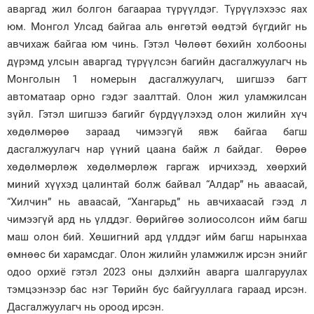
аваргад жил болгон багаараа түрүүлдэг. Түрүүлэхээс яах
юм. Монгол Улсад байгаа аль өнгөтэй өөдтэй бүгдийг нь
авчихаж байгаа юм чинь. Гэтэл Чөлөөт бөхийн холбооны
дүрэмд улсын аваргад түрүүлсэн багийн дасгалжуулагч нь
Монголын 1 номерын дасгалжуулагч, шигшээ багт
автоматаар орно гэдэг заалттай. Олон жил уламжилсан
зүйл. Гэтэл шигшээ багийг бүрдүүлэхэд олон жилийн хүч
хөдөлмөрөө зараад чимээгүй явж байгаа багш
дасгалжуулагч нар үүний цаана байж л байдаг. Өөрөө
хөдөлмөрлөж хөдөлмөрлөж гаргаж ирчихээд, хөөрхий
миний хүүхэд цалинтай болж байвал “Алдар” нь аваасай,
“Хилчин” нь аваасай, “Хангарьд” нь авчихаасай гээд л
чимээгүй ард нь үлддэг. Өөрийгөө золиосолсон ийм багш
маш олон бий. Хөшигний ард үлддэг ийм багш нарынхаа
өмнөөс би харамсдаг. Олон жилийн уламжилж ирсэн энийг
одоо орхиё гэтэл 2023 оны дэлхийн аварга шалгаруулах
тэмцээнээр бас нэг Төрийн бус байгууллага гараад ирсэн.
Дасгалжуулагч нь ороод ирсэн.