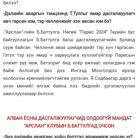
билээ?
-Дэлхийн аваргын тэмцээнд Т.Тулгыг ямар дасгалжуулагч
авч гарсан юм, тэр челленжийг хэн авсан юм бэ?
-“Арслан”-гийн Б.Баттулга. Нөгөө “Парис 2024” Төрийн бус
байгууллагын Б.Баттулга багш дасгалжуулагчийн буланд
сууж байсан. Челленж авах шийдвэрийг тэр хүн гаргасан.
Гэтэл тэр хүн ямар ч хариуцлага хүлээхгүйгээр Парисын
олимп руу явж, Батзориг бид хоёр ажлаас халагдана гэж
байж болохгүй биз дээ. Ингээд Монголдоо ирээд
холбооны ерөнхийлөгчтэйгөө уулзсан. Я.Содбаатар дарга ч
үнэн мөнийг ялгаж байна лээ. Биднийг үргэлжлүүлэн
ажиллуулахаар болсон.
АЛБАН ЁСНЫ ДАСГАЛЖУУЛАГЧИД ОЛДООГҮЙ МАНДАТ
“АРСЛАН” КЛУБЫН Б.БАТТУЛГАД ОЧСОН
-Энэ дэлхийн аваргаас хойш бэлтгэл эрчимжиж чадсан уу?