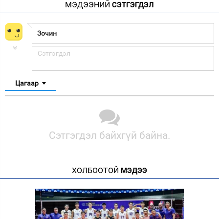
МЭДЭЭНИЙ
СЭТГЭГДЭЛ
Цагаар
Сэтгэгдэл байхгүй байна.
ХОЛБООТОЙ
МЭДЭЭ