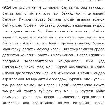
-2024 он хүртэл нэг ч цугларалт байгаагүй. Бид гайхаж л
байгаа юм, олимпын жил гарч байхад нэг ч цугларалт
байхгүй. Ингээд явсаар байгаад улсын аваргаа зохион
байгуулсан. Эрхийн тэмцээнд оролцох тамирчнаа эндээс
шалгаруулж авсан. Эрх биш олимпийн жил гарч байгаа
учраас тодорхой хэмжээний санхүүжилт орж ирсэн юм
байгаа биз Азийн аварга, Азийн эрхийн тэмцээнд бэлдэх
маш хариуцлагатай мөчүүд ирсэн. Энэ хоёр тэмцээн ердөө
долоохон хоногийн зайтай болох байсан. Дөрвөн жилийн
программ төлөвлөлтөөсөө хоцорчихсон ийм үед
багтаамжаа нөхөх гээд маш шаргуу ажилласан. Шигшээ
багийн дасгалжуулагч нар бол хичээсээн. Дэлхийн өндөр
зэрэглэлийн тамирчидтай өрсөлдөж, Туркийн олон улсын
тэмцээнээс мөнгөн цом авсан. Цагийн багтаамжаа нөхөх,
тэмцээний тоогоо гүйцээх гэж маш их зүтгэж байж
олимпын гурван эрх авсан. Я.Содбаатар ерөнхийлөгч,
холбооны дэд ерөнхийлөгч Гансүх, Батсайхан нарын