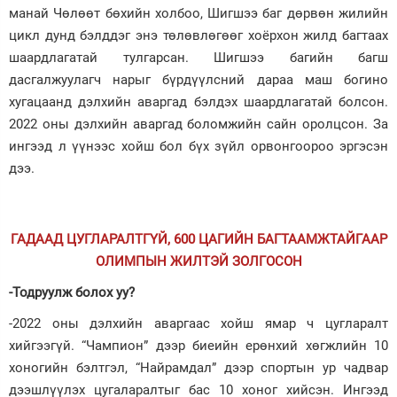
манай Чөлөөт бөхийн холбоо, Шигшээ баг дөрвөн жилийн
цикл дунд бэлддэг энэ төлөвлөгөөг хоёрхон жилд багтаах
шаардлагатай тулгарсан. Шигшээ багийн багш
дасгалжуулагч нарыг бүрдүүлсний дараа маш богино
хугацаанд дэлхийн аваргад бэлдэх шаардлагатай болсон.
2022 оны дэлхийн аваргад боломжийн сайн оролцсон. За
ингээд л үүнээс хойш бол бүх зүйл орвонгоороо эргэсэн
дээ.
ГАДААД ЦУГЛАРАЛТГҮЙ, 600 ЦАГИЙН БАГТААМЖТАЙГААР
ОЛИМПЫН ЖИЛТЭЙ ЗОЛГОСОН
-Тодруулж болох уу?
-2022 оны дэлхийн аваргаас хойш ямар ч цугларалт
хийгээгүй. “Чампион” дээр биеийн ерөнхий хөгжлийн 10
хоногийн бэлтгэл, “Найрамдал” дээр спортын ур чадвар
дээшлүүлэх цугаларалтыг бас 10 хоног хийсэн. Ингээд