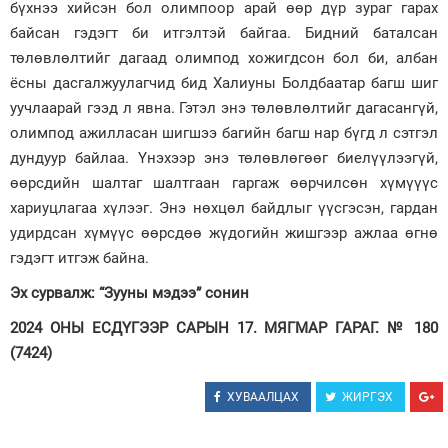
бүхнээ хийсэн бол олимпоор арай өөр дүр зураг гарах
байсан гэдэгт би итгэлтэй байгаа. Бидний баталсан
төлөвлөлтийг дагаад олимпод хожигдсон бол би, албан
ёсны дасгалжуулагчид бид Халиуны Болдбаатар багш шиг
уучлаарай гээд л явна. Гэтэл энэ төлөвлөлтийг дагасангүй,
олимпод ажилласан шигшээ багийн багш нар бүгд л сэтгэл
дундуур байлаа. Үнэхээр энэ төлөвлөгөөг биелүүлээгүй,
өөрсдийн шалтаг шалтгаан гаргаж өөрчилсөн хүмүүүс
хариуцлагаа хүлээг. Энэ нөхцөл байдлыг үүсгэсэн, гардан
удирдсан хүмүүс өөрсдөө жүдогийн жишгээр ажлаа өгнө
гэдэгт итгэж байна.
Эх сурвалж: “Зууны мэдээ” сонин
2024 ОНЫ ЕСДҮГЭЭР САРЫН 17. МЯГМАР ГАРАГ. № 180
(7424)
ХУВААЛЦАХ
ЖИРГЭХ