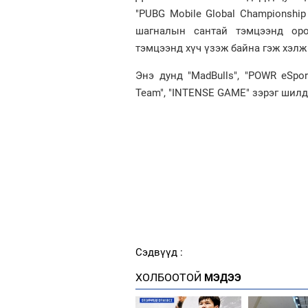
"PUBG Mobile Global Championship
шагналын сантай тэмцээнд оро
тэмцээнд хүч үзэж байна гэж хэлж
Энэ дунд "MadBulls", "POWR eSports
Team", "INTENSE GAME" зэрэг шилд
Сэдвүүд :
ХОЛБООТОЙ
МЭДЭЭ