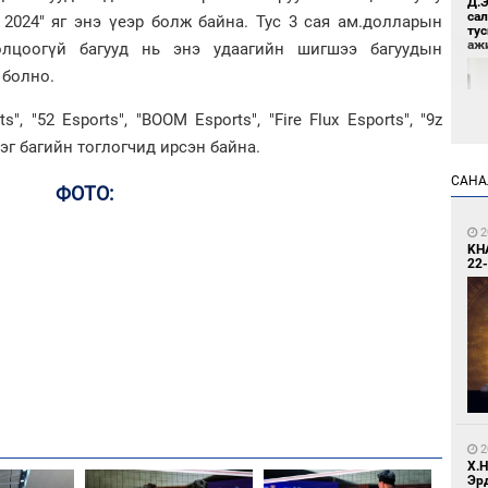
Д.
са
 2024" яг энэ үеэр болж байна. Тус 3 сая ам.долларын
ту
аж
лцоогүй багууд нь энэ удаагийн шигшээ багуудын
 болно.
", "52 Esports", "BOOM Esports", "Fire Flux Esports", "9z
эг багийн тоглогчид ирсэн байна.
САНА
ФОТО:
1
2
Үс 
KH
22-
1
Бо
2
ба
Х.
Эр