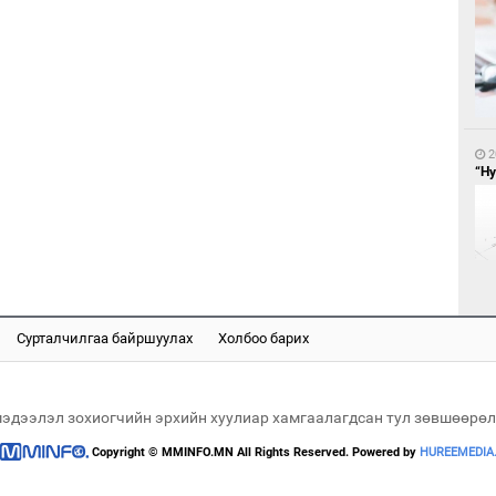
1
БН
АИ
2
хүс
“Ну
Сурталчилгаа байршуулах
Холбоо барих
1
2
“Ц
Ав
хэл
со
мэдээлэл зохиогчийн эрхийн хуулиар хамгаалагдсан тул зөвшөөрөл
Copyright © MMINFO.MN All Rights Reserved. Powered by
HUREEMEDIA