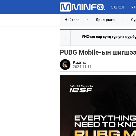
ЭХЛЭЛ
УЛ
Нийтлэл
•
Ярилцлага
•
Су
УИХ-ын нэр хүнд түр унав уу, бүр
PUBG Mobile-ын шигшээ
Kuzmo
2024-11-11