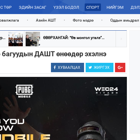
С ТӨР
ЭДИЙН ЗАСАГ
ҮЗЭЛ БОДОЛ
СПОРТ
НИЙГЭМ
ДЭЛ
рвалжлага
•
Азийн АШТ
•
Фото мэдээ
•
Оддын амьдрал
...
ӨВӨРХАНГАЙ: “Өв монгол угалз”...
 багуудын ДАШТ өнөөдөр эхэлнэ
ХУВААЛЦАХ
ЖИРГЭХ