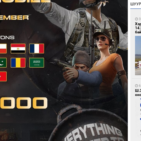
ШУУ
3
Хэ
14.
бай
6
Ш.
оно