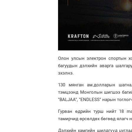
Олон улсын электрон спортын хо
багуудын дэлхийн аварга шалгар
эхэлнэ.
130 мянган ам.долларын шагнал
тэмцээнд Монголын шигшээ багийг
"BALJAA", "ENDLESS" нарын тоглог
Гурван өдрийн турш нийт 18 ma
тамирчид өрсөлдөх бөгөөд ялагч 
Дэлхийн хамгийн шилдгүүд цуглад