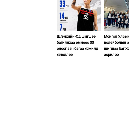
Ш.Энхийн-Од шигшээ
Монгол Улсы
багийнхаа өмнөөс 33
волейболын э
оноог авч багаа хожилд
шигшээ баг Х
хөтөллөө
зорилоо