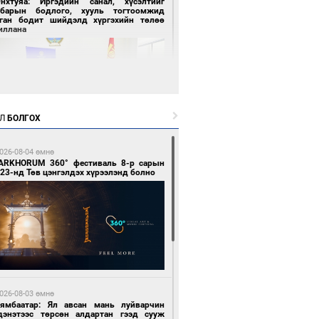
Энхтуяа: Иргэдийн санал, хүсэлтийг
лбарын бодлого, хууль тогтоомжид
сган бодит шийдэлд хүргэхийн төлөө
иллана
Л
БОЛГОХ
0 цагийн өмнө өмнө
026-08-04 өмнө
засуулвал жаргал үргэлжид ирнэ
ARKHORUM 360° фестиваль 8-р сарын
23-нд Төв цэнгэлдэх хүрээлэнд болно
0 цагийн өмнө өмнө
роо орно, өдөртөө 24-26 хэм дулаан
026-08-03 өмнө
йна
Нямбаатар: Ял авсан мань луйварчин
дэнэтээс төрсөн алдартан гээд сууж