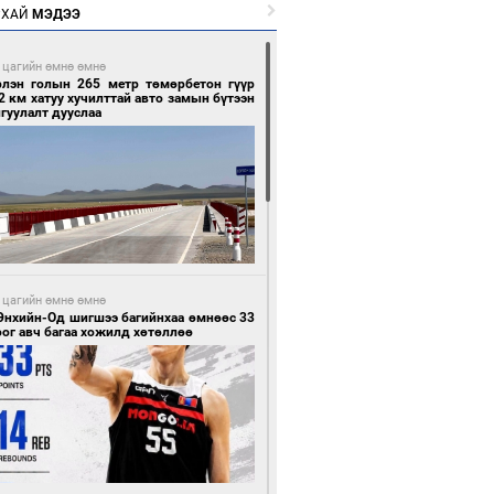
РХАЙ
МЭДЭЭ
 цагийн өмнө өмнө
рлэн голын 265 метр төмөрбетон гүүр
2 км хатуу хучилттай авто замын бүтээн
гуулалт дууслаа
 цагийн өмнө өмнө
Энхийн-Од шигшээ багийнхаа өмнөөс 33
ог авч багаа хожилд хөтөллөө