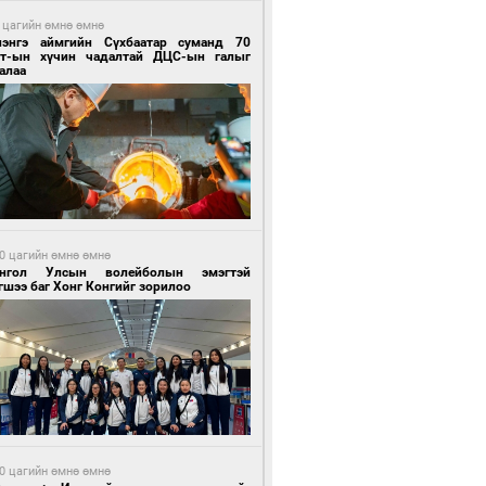
 цагийн өмнө өмнө
лэнгэ аймгийн Сүхбаатар суманд 70
т-ын хүчин чадалтай ДЦС-ын галыг
алаа
0 цагийн өмнө өмнө
нгол Улсын волейболын эмэгтэй
шээ баг Хонг Конгийг зорилоо
0 цагийн өмнө өмнө