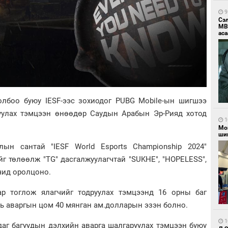
9
Сэ
МВ
аса
лбоо буюу IESF-ээс зохиодог PUBG Mobile-ын шигшээ
уулах тэмцээн өнөөдөр Саудын Арабын Эр-Рияд хотод
1
Мо
шиг
ын сантай "IESF World Esports Championship 2024"
 төлөөлж "TG" дасгалжуулагчтай "SUKHE", "HOPELESS",
чид оролцоно.
p тоглож ялагчийг тодруулах тэмцээнд 16 орны баг
нь аваргын цом 40 мянган ам.долларын эзэн болно.
1
аг багуудын дэлхийн аварга шалгаруулах тэмцээн буюу