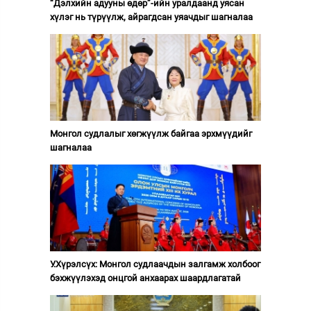
“Дэлхийн адууны өдөр”-ийн уралдаанд уясан
хүлэг нь түрүүлж, айрагдсан уяачдыг шагналаа
Монгол судлалыг хөгжүүлж байгаа эрхмүүдийг
шагналаа
У.Хүрэлсүх: Монгол судлаачдын залгамж холбоог
бэхжүүлэхэд онцгой анхаарах шаардлагатай