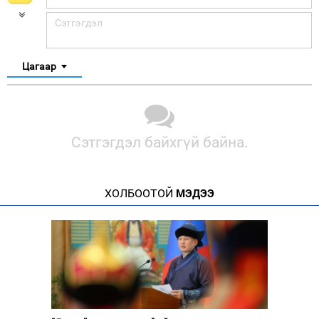
Цагаар
Сэтгэгдэл байхгүй байна.
ХОЛБООТОЙ
МЭДЭЭ