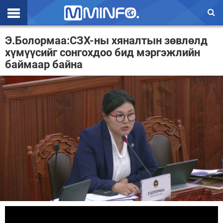
Эхлэл
Э.Болормаа:СЗХ-ны хяналтын зөвлөлд
хүмүүсийг сонгохдоо бид мэргэжлийн
Цаг агаар
баймаар байна
Валют ханш
Улс төр
Эдийн засаг
Үзэл бодол
Спорт
Нийгэм
Дэлхий
Энтертайнмэнт