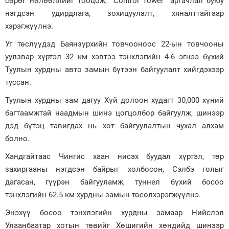
сөрөг нөлөөллийг тооцож, “Сontrol Tower” аргачлал буюу
нэгдсэн удирдлага, зохицуулалт, хяналттайгаар
хэрэгжүүлнэ.
Уг төслүүдэд Баянзүрхийн товчооноос 22-ын товчооны
уулзвар хүртэл 32 км хэвтээ тэнхлэгийн 4-6 эгнээ бүхий
Туулын хурдны авто замын бүтээн байгуулалт хийгдэхээр
туссан.
Туулын хурдны зам дагуу Хүй долоон худагт 30,000 хүний
багтаамжтай наадмын шинэ цогцолбор байгуулж, шинээр
дэд бүтэц тавигдах нь хот байгуулалтын чухал алхам
болно.
Хандгайтаас Чингис хаан нисэх буудал хүртэл, төр
захиргааны нэгдсэн байрыг холбосон, Сэлбэ голыг
дагасан, гүүрэн байгууламж, туннел бүхий босоо
тэнхлэгийн 62.5 км хурдны замын төсөлхэрэгжүүлнэ.
Энэхүү босоо тэнхлэгийн хурдны замаар Нийслэл
Улаанбаатар хотын төвийг Хөшигийн хөндийд шинээр