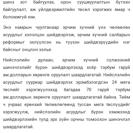
шинэ хот байгуулах, орон сууцжуулалтын бүтээн
байгуулалт, аж үйлдвэржилтийн төсөл хэрэгжих ямар ч
боломжгүй юм.
Энэ намрын чуулганаар эрчим хүчний үнэ чөлөөлөх
асуудлыг хэлэлцэн шийдвэрлэж, эрчим хүчний салбарын
реформыг эхлүүлсэн нь түүхэн шийдвэрүүдийн нэг
байсныг онцлон хэлье.
Нийслэлийн дулаан, эрчим хүчний сүлжээний
шинэчлэлийг бүрэн шийдвэрлэхэд хоёр тэрбум гаруй
ам.долларын хөрөнгө оруулалт шаардлагатай. Нийслэлийн
асуудлыг сууриар шийдвэрлэх эрэмбэлэгдсэн 24 мега
төслийг хэрэгжүүлэхэд багадаа 70 гаруй тэрбум
ам.долларын хөрөнгө оруулалт шаардлагатай байна. Тийм
ч учраас ерөнхий төлөвлөгөөнд туссан мега төслүүдийг
хэрэгжүүлж, нийслэлийн асуудлыг бүрэн хэмжээнд
шийдвэрлэхийн тулд эрх зүйн орчны томоохон шинэчлэл
шаардлагатай.