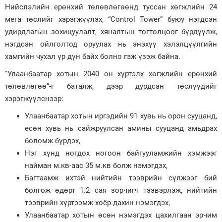
Нийслэлийн ерөнхий төлөвлөгөөнд туссан хөгжлийн 24
мега төслийг хэрэгжүүлэх, “Control Tower” буюу нэгдсэн
удирдлагын зохицуулалт, хяналтын тогтолцоог бүрдүүлж,
нэгдсэн ойлголтод оруулах нь энэхүү хэлэлцүүлгийн
хамгийн чухал үр дүн байх болно гэж үзэж байна.
“Улаанбаатар хотын 2040 он хүртэлх хөгжлийн ерөнхий
төлөвлөгөө”-г баталж, дээр дурдсан төслүүдийг
хэрэгжүүлснээр:
Улаанбаатар хотын иргэдийн 91 хувь нь орон сууцанд,
есөн хувь нь сайжруулсан амины сууцанд амьдрах
боломж бүрдэх,
Нэг хүнд ногдох ногоон байгууламжийн хэмжээг
найман м.кв-аас 35 м.кв болж нэмэгдэх,
Багтаамж ихтэй нийтийн тээврийн сүлжээг бий
болгож өдөрт 1.2 сая зорчигч тээвэрлэж, нийтийн
тээврийн хүртээмж хоёр дахин нэмэгдэх,
Улаанбаатар хотын өсөн нэмэгдэх цахилгаан эрчим