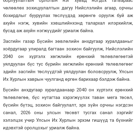
борлуулалтын орлогын нэг хувьд ногдох татвараас
чөлөөлөх зохицуулалтын дагуу Нийслэлийн агаар, орчны
бохирдлыг бууруулах төслүүдэд хөрөнгө оруулж буй аж
ахуйн нэгж, хувийн хэвшлийнхэнд талархал илэрхийлж,
бусад аж ахуйн нэгжүүдийг уриалж байна.
Засгийн газар Бүсийн зөвлөлийн анхдугаар хуралдааныг
хоёрдугаар улиралд багтаан зохион байгуулж, Нийслэлийн
2040 он хүртэлх хөгжлийн ерөнхий төлөвлөгөөтэй
уялдуулан бүс тус бүрийн хөгжлийн ерөнхий төлөвлөгөөг
эдийн засгийн төслүүдтэй уялдуулан боловсруулж, Улсын
Их Хурлын хаврын чуулганд өргөн барихаар бэлдэж байна.
Бүсийн анхдугаар хуралдаанаар 2040 он хүртэлх ерөнхий
төлөвлөгөө, бүс нутагтаа хэрэгжүүлэх таван мега төсөл,
бүсийн бүтэц, зохион байгуулалт, эрх зүйн орчны нэгдсэн
санал, 2026 оны улсын төсөвт тусгах санал зэргийг
хэлэлцэх учир Улсын Их Хурлын эрхэм гишүүд та бүхнийг
идэвхтэй оролцохыг уриалж байна.