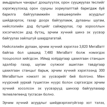
амьдралын чанарыг дээшлүүлэх, орон сууцжуулах төслийг
хэрэгжүүлэхэд орон сууцны зориулалттай баригдаж буй
барилга байгууламжийн зөвшөөрлийн асуудлыг
шийдвэрлэх, газар доорх байгууламж, дулааны шугам,
нийслэлийн дэд бүтцийг сайжруулах, гэр хорооллын
хэсэгчилсэн дэд бүтэц, эрчим хүчний шинэ эх үүсвэр
байгуулах зайлшгүй шаардлагатай.
Нийслэлийн дулаан, эрчим хүчний хэрэглээ 3,820 МегаВатт
байгаа бол цаашид 7,480 МегаВатт болж нэмэгдэх
тооцоолол хийгдсэн. Иймд хоёрдугаар цахилгаан станцын
эдэлбэр газар, шугам сүлжээг ашиглан тавдугаар
цахилгаан станцыг барьж, эрчим хүчний хэрэглээнд 300
МегаВаттын нэмэлт эх үүсвэрийг бий болгоно. Мөн
нүүрсний уурхай түшиглэн нүүрс болон сэргээгдэх эрчим
хүчний хосолсон эх үүсвэрүүд шинээр байгуулахаар
төлөвлөгөөнд тусгасан болно.
Эрчим хүчний асуудлыг шийдвэрлэхгүйгээр хот тэлэх,