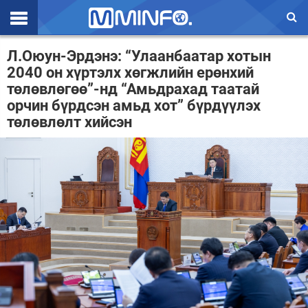
Эхлэл
Л.Оюун-Эрдэнэ: “Улаанбаатар хотын
2040 он хүртэлх хөгжлийн ерөнхий
Цаг агаар
төлөвлөгөө”-нд “Амьдрахад таатай
орчин бүрдсэн амьд хот” бүрдүүлэх
Валют ханш
төлөвлөлт хийсэн
Улс төр
Эдийн засаг
Үзэл бодол
Спорт
Нийгэм
Дэлхий
Энтертайнмэнт