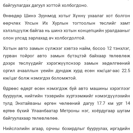
байгуулагдах дагуул хоттой холбогдоно.
Өнөөдөр Шинэ Зуунмод хотыг Хүннү ухаалаг хот болгон
өөрчлөх Улсын Их Хурлын тогтоолын төслийг хамт
хэлэлцүүлж байгаа нь шинэ хотын концепцийн уралдааныг
олон улсад зарлахад ач холбогдолтой.
Хотын авто замын сүлжээг хэвтээ найм, босоо 12 тэнхлэг,
гурван тойрог авто замын бүтэцтэй байхаар төлөвлөж
дээрх төслүүдийг хэрэгжүүлснээр замын хөдөлгөөний
оргил ачааллын үеийн дундаж хурд есөн км/цаг-аас 22.5
км/цаг болж нэмэгдэх боломжтой.
Өдрөөс өдөрт өсөн нэмэгдэж буй авто машины хэрэглээг
бууруулж, нийтийн тээврийн хүртээмжийг нэмэгдүүлэхийн
тулд Энхтайваны өргөн чөлөөний дагуу 17.7 км урт 14
өртөө бүхий Улаанбаатар Метроны нэг, хоёрдугаар шугам
байгуулахаар төлөвлөлөө.
Нийслэлийн агаар, орчны бохирдлыг бууруулах, иргэдийн