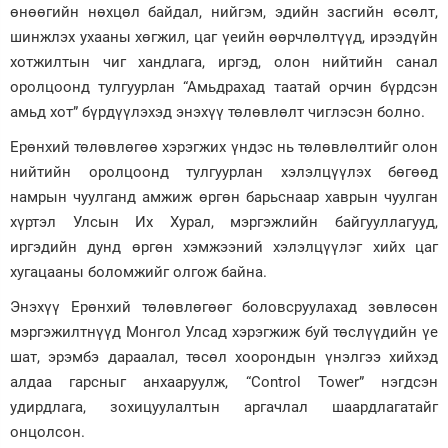
өнөөгийн нөхцөл байдал, нийгэм, эдийн засгийн өсөлт,
шинжлэх ухааны хөгжил, цаг үеийн өөрчлөлтүүд, ирээдүйн
хотжилтын чиг хандлага, иргэд, олон нийтийн санал
оролцоонд тулгуурлан “Амьдрахад таатай орчин бүрдсэн
амьд хот” бүрдүүлэхэд энэхүү төлөвлөлт чиглэсэн болно.
Ерөнхий төлөвлөгөө хэрэгжих үндэс нь төлөвлөлтийг олон
нийтийн оролцоонд тулгуурлан хэлэлцүүлэх бөгөөд
намрын чуулганд амжиж өргөн барьснаар хаврын чуулган
хүртэл Улсын Их Хурал, мэргэжлийн байгууллагууд,
иргэдийн дунд өргөн хэмжээний хэлэлцүүлэг хийх цаг
хугацааны боломжийг олгож байна.
Энэхүү Ерөнхий төлөвлөгөөг боловсруулахад зөвлөсөн
мэргэжилтнүүд Монгол Улсад хэрэгжиж буй төслүүдийн үе
шат, эрэмбэ дараалал, төсөл хоорондын үнэлгээ хийхэд
алдаа гарсныг анхааруулж, “Сontrol Tower” нэгдсэн
удирдлага, зохицуулалтын аргачлал шаардлагатайг
онцолсон.