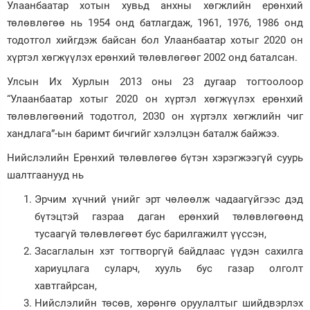
Улаанбаатар хотын хувьд анхны хөгжлийн ерөнхий
төлөвлөгөө нь 1954 онд батлагдаж, 1961, 1976, 1986 онд
тодотгол хийгдэж байсан бол Улаанбаатар хотыг 2020 он
хүртэл хөгжүүлэх ерөнхий төлөвлөгөөг 2002 онд баталсан.
Улсын Их Хурлын 2013 оны 23 дугаар тогтоолоор
“Улаанбаатар хотыг 2020 он хүртэл хөгжүүлэх ерөнхий
төлөвлөгөөний тодотгол, 2030 он хүртэлх хөгжлийн чиг
хандлага”-ын баримт бичгийг хэлэлцэн баталж байжээ.
Нийслэлийн Ерөнхий төлөвлөгөө бүтэн хэрэгжээгүй суурь
шалтгаанууд нь
Эрчим хүчний үнийг эрт чөлөөлж чадаагүйгээс дэд
бүтэцтэй газраа даган ерөнхий төлөвлөгөөнд
тусаагүй төлөвлөгөөт бус барилгажилт үүссэн,
Засаглалын хэт тогтворгүй байдлаас үүдэн сахилга
хариуцлага суларч, хууль бус газар олголт
хавтгайрсан,
Нийслэлийн төсөв, хөрөнгө оруулалтыг шийдвэрлэх