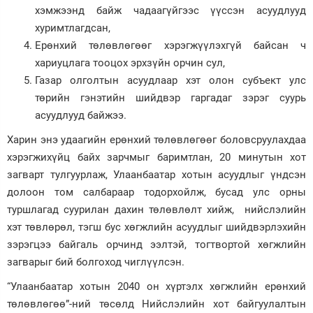
хэмжээнд байж чадаагүйгээс үүссэн асуудлууд
хуримтлагдсан,
Ерөнхий төлөвлөгөөг хэрэгжүүлэхгүй байсан ч
хариуцлага тооцох эрхзүйн орчин сул,
Газар олголтын асуудлаар хэт олон субъект улс
төрийн гэнэтийн шийдвэр гаргадаг зэрэг суурь
асуудлууд байжээ.
Харин энэ удаагийн ерөнхий төлөвлөгөөг боловсруулахдаа
хэрэгжихүйц байх зарчмыг баримтлан, 20 минутын хот
загварт тулгуурлаж, Улаанбаатар хотын асуудлыг үндсэн
долоон том салбараар тодорхойлж, бусад улс орны
туршлагад суурилан дахин төлөвлөлт хийж, нийслэлийн
хэт төвлөрөл, тэгш бус хөгжлийн асуудлыг шийдвэрлэхийн
зэрэгцээ байгаль орчинд ээлтэй, тогтвортой хөгжлийн
загварыг бий болгоход чиглүүлсэн.
“Улаанбаатар хотын 2040 он хүртэлх хөгжлийн ерөнхий
төлөвлөгөө”-ний төсөлд Нийслэлийн хот байгуулалтын