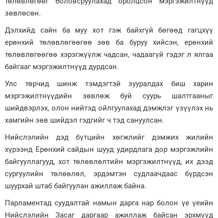
төлөвлөгөөг боловсруулахад оролцсон мэргэжилтнүүд
зөвлөсөн.
Дэлхийд сайн ба муу хот гэж байхгүй бөгөөд гагцхүү
ерөнхий төлөвлөгөөгөө зөв ба буруу хийсэн, ерөнхий
төлөвлөгөөгөө хэрэгжүүлж чадсан, чадаагүй гэдэг л ялгаа
байгааг мэргэжилтнүүд дурдсан.
Улс төрчид шинж тэмдэгтэй зууралдах биш харин
мэргэжилтнүүдийн зөвлөж буй суурь шалтгааныг
шийдвэрлэх, олон нийтэд ойлгуулахад дэмжлэг үзүүлэх нь
хамгийн зөв шийдэл гэдгийг ч тэд сануулсан.
Нийслэлийн дэд бүтцийн хөгжлийг дэмжих жилийн
хүрээнд Ерөнхий сайдын шууд удирдлага дор мэргэжлийн
байгууллагууд, хот төлөвлөлтийн мэргэжилтнүүд, их дээд
сургуулийн төлөөлөл, эрдэмтэн судлаачдаас бүрдсэн
шуурхай штаб байгуулан ажиллаж байна.
Парламентад суудалтай намын дарга нар болон үе үеийн
Нийслэлийн Засаг даргаар ажиллаж байсан эрхмүүд