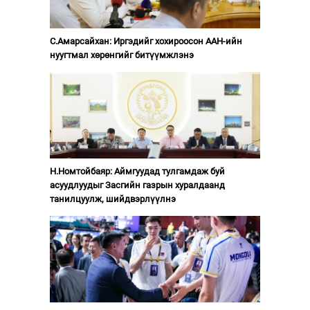
С.Амарсайхан: Иргэдийг хохироосон ААН-ийн
нуугтмал хөрөнгийг битүүмжлэнэ
Н.Номтойбаяр: Аймгуудад тулгамдаж буй
асуудлуудыг Засгийн газрын хуралдаанд
танилцуулж, шийдвэрлүүлнэ