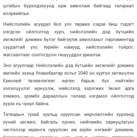
штабын бүрэлдэхүүнд орж ажиллаж байгаад талархал
илэрхийлье.
Нийслэлийн асуудал бол улс төржих сэдэв биш гэдэгт
нэгдсэн ойлголтод хүрч, нийслэлийн дэд бүтцийн
хөгжлийг дэмжих бүлэг байгуулж ажиллахыг парламентад
суудалтай улс төрийн намууд, нийслэлийн тойрог,
жагсаалтаас сонгогдсон гишүүддээ уриалъя.
Энэ агуулгаар Нийслэлийн дэд бүтцийн хөгжлийг дэмжих
жилийн эхэнд Улаанбаатар хотыг 2040 он хүртэл хөгжүүлэх
Ерөнхий төлөвлөгөөг өргөн барьж, бүх нийтийн
хэлэлцүүлэг өрнүүлж, нийслэлд хэрэгжих төсөл арга
хэмжээ, эрэмбэ дарааллын талаар нэгдмэл ойлголтод
хүрэх нь чухал байна.
Татварын тухай хуульд оруулсан өөрчлөлтийн хүрээнд
хүний хөгжил, байгаль орчин, нийгмийн хариуцлагын
чиглэлээр хөрөнгө оруулсан аж ахуйн нэгжийг дэмжиж,