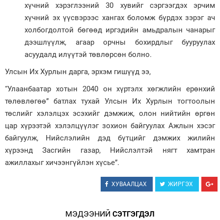
хүчний хэрэглээний 30 хувийг сэргээгдэх эрчим
хүчний эх үүсвэрээс хангах боломж бүрдэх зэрэг ач
холбогдолтой бөгөөд иргэдийн амьдралын чанарыг
дээшлүүлж, агаар орчны бохирдлыг бууруулах
асуудалд илүүтэй төвлөрсөн болно.
Улсын Их Хурлын дарга, эрхэм гишүүд ээ,
“Улаанбаатар хотын 2040 он хүртэлх хөгжлийн ерөнхий
төлөвлөгөө” батлах тухай Улсын Их Хурлын тогтоолын
төслийг хэлэлцэх эсэхийг дэмжиж, олон нийтийн өргөн
цар хүрээтэй хэлэлцүүлэг зохион байгуулах Ажлын хэсэг
байгуулж, Нийслэлийн дэд бүтцийг дэмжих жилийн
хүрээнд Засгийн газар, Нийслэлтэй нягт хамтран
ажиллахыг хичээнгүйлэн хүсье”.
ХУВААЛЦАХ
ЖИРГЭХ
МЭДЭЭНИЙ
СЭТГЭГДЭЛ