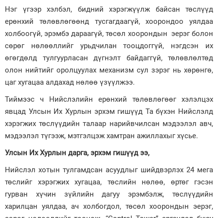
Нэг үгээр хэлбэл, бидний хэрэгжүүлж байсан төслүүд
ерөнхий төлөвлөгөөнд тусгагдаагүй, хоорондоо уялдаа
холбоогүй, эрэмбэ дараагүй, төсөл хоорондын эерэг болон
сөрөг нөлөөллийг урьдчилан тооцдоггүй, нэгдсэн их
өгөгдөлд тулгуурласан дүгнэлт байдаггүй, төлөвлөлтөд
олон нийтийг оролцуулах механизм сул зэрэг нь хөрөнгө,
цаг хугацаа алдахад нөлөө үзүүлжээ.
Тиймээс ч Нийслэлийн ерөнхий төлөвлөгөөг хэлэлцэх
явцад Улсын Их Хурлын эрхэм гишүүд Та бүхэн Нийслэлд
хэрэгжих төслүүдийн талаар нарийвчилсан мэдээлэл авч,
мэдээлэл түгээж, мэтгэлцэж хамтран ажиллахыг хүсье.
Улсын Их Хурлын дарга, эрхэм гишүүд ээ,
Нийслэл хотын тулгамдсан асуудлыг шийдвэрлэх 24 мега
төслийг хэрэгжих хугацаа, төслийн нөлөө, өртөг гэсэн
гурван хүчин зүйлийн дагуу эрэмбэлж, төслүүдийн
харилцан уялдаа, ач холбогдол, төсөл хоорондын эерэг,