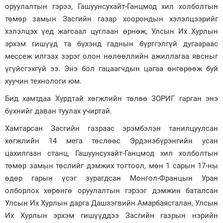
оруулалтын гэрээ, Гашуунсухайт-Ганцмод хил холболтын
төмөр замын Засгийн газар хоорондын хэлэлцээрийг
хэлэлцэх үед жагсаал цуглаан өрнөж, Улсын Их Хурлын
эрхэм гишүүд та бүхэнд гаднын бүртгэлгүй дугаараас
мессеж илгээх зэрэг олон нөлөөллийн ажиллагаа явсныг
үгүйсгэхгүй ээ. Энэ бол гацаагчдын цагаа өнгөрөөж буй
хуучин технологи юм.
Бид хамтдаа Хурдтай хөгжлийн төлөө ЗОРИГ гарган энэ
бүхнийг даван туулах учиртай.
Хамтарсан Засгийн газраас эрэмбэлэн танилцуулсан
хөгжлийн 14 мега төслөөс Эрдэнэбүрэнгийн усан
цахилгаан станц, Гашуунсухайт-Ганцмод хил холболтын
төмөр замын төслийг дэмжих тогтоол, мөн 1 сарын 17-ны
өдөр гарын үсэг зурагдсан Монгол-Францын Уран
олборлох хөрөнгө оруулалтын гэрээг дэмжин баталсан
Улсын Их Хурлын дарга Дашзэгвийн Амарбаясгалан, Улсын
Их Хурлын эрхэм гишүүддээ Засгийн газрын нэрийн