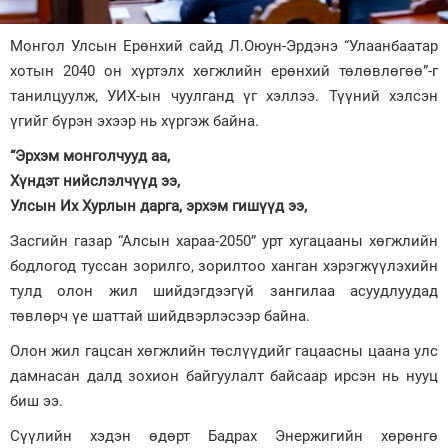
Зурхай
Монгол Улсын Ерөнхий сайд Л.Оюун-Эрдэнэ “Улаанбаатар
хотын 2040 он хүртэлх хөгжлийн ерөнхий төлөвлөгөө”-г
танилцуулж, УИХ-ын чуулганд үг хэллээ. Түүний хэлсэн
үгийг бүрэн эхээр нь хүргэж байна.
“Эрхэм монголчууд аа,
Хүндэт нийслэлчүүд ээ,
Улсын Их Хурлын дарга, эрхэм гишүүд ээ,
Засгийн газар “Алсын хараа-2050” урт хугацааны хөгжлийн
бодлогод туссан зорилго, зорилтоо ханган хэрэгжүүлэхийн
тулд олон жил шийдэгдээгүй зангилаа асуудлуудад
төвлөрч үе шаттай шийдвэрлэсээр байна.
Олон жил гацсан хөгжлийн төслүүдийг гацаасны цаана улс
дамнасан далд зохион байгуулалт байсаар ирсэн нь нууц
биш ээ.
Сүүлийн хэдэн өдөрт Бадрах Энержигийн хөрөнгө