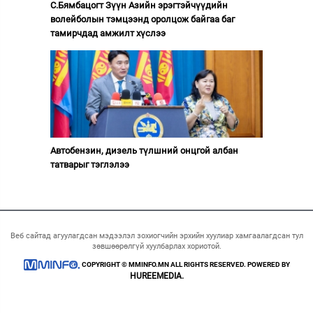
С.Бямбацогт Зүүн Азийн эрэгтэйчүүдийн
волейболын тэмцээнд оролцож байгаа баг
тамирчдад амжилт хүслээ
Автобензин, дизель түлшний онцгой албан
татварыг тэглэлээ
Веб сайтад агуулагдсан мэдээлэл зохиогчийн эрхийн хуулиар хамгаалагдсан тул
зөвшөөрөлгүй хуулбарлах хориотой.
COPYRIGHT © MMINFO.MN ALL RIGHTS RESERVED. POWERED BY
HUREEMEDIA.