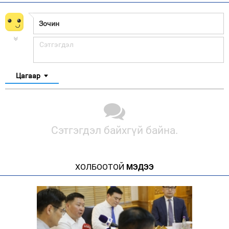
Цагаар
Сэтгэгдэл байхгүй байна.
ХОЛБООТОЙ
МЭДЭЭ