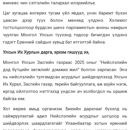
өмнөөс чин сэтгэлийн талархал илэрхийлье.
Цаг хугацаа өнгөрөх тусам үйл явдал, үнэн баримт бүхэн
цаасан дээр түүх болон мөнхөд үлдэнэ. Холимог
тогтолцоогоор бүрдсэн шинэ парламентын анхны намрын
чуулган Монгол Улсын түүхэнд тодоор бичигдэн үлдэнэ
гэдэгт Ерөнхий сайдын хувьд бат итгэлтэй байна.
Улсын Их Хурлын дарга, эрхэм гишүүд ээ,
Монгол Улсын Засгийн газраас 2025 оныг “Нийслэлийн
дэд бүтцийн хөгжлийг дэмжих жил” болгон зарласан. Энэ
нь нийслэлийн тулгамдсан асуудлыг шийдвэрлэхэд Улсын
Их Хурал, Засгийн газар, төрийн байгууллага, аж ахуйн нэгж,
иргэд ойлголтоо нэгтгэхэд үндсэн ач холбогдол нь оршиж
байгаа юм.
Хот өөрөө амьд организм. Биеийн дархлааг бүхэлд нь
сайжруулахтай адил Нийслэлийн асуудлыг цогцоор нь
шийдвэрлэх шаардлагатайг Улаанбаатар хотын ерөнхий