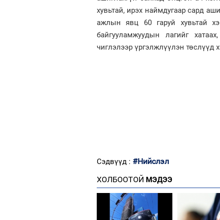
хувьтай, ирэх наймдугаар сард аш
ажлын явц 60 гаруй хувьтай хэ
байгууламжуудын лагийг хатаах
чиглэлээр үргэлжлүүлэн төслүүд х
#Нийслэл
Сэдвүүд :
ХОЛБООТОЙ
МЭДЭЭ