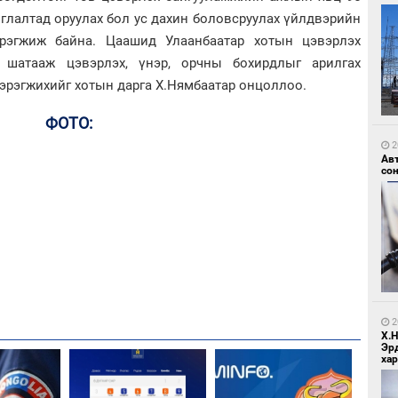
иглалтад оруулах бол ус дахин боловсруулах үйлдвэрийн
рэгжиж байна. Цаашид Улаанбаатар хотын цэвэрлэх
, шатааж цэвэрлэх, үнэр, орчны бохирдлыг арилгах
эрэгжихийг хотын дарга Х.Нямбаатар онцоллоо.
2
ФОТО:
Зу
өд
2
Ав
со
2
Бо
ба
2
Х.
Эр
хар