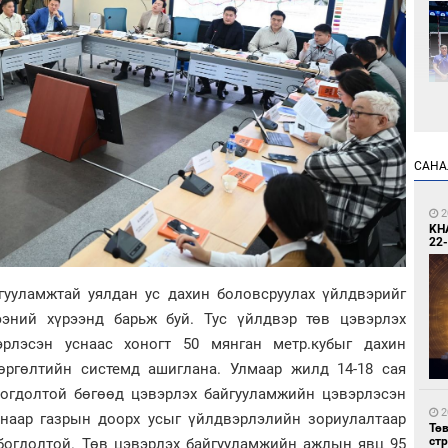
2
САНА
Өн
ду
ол
2
KH
22-
гууламжтай уялдан ус дахин боловсруулах үйлдвэрийг
эний хүрээнд барьж буй. Тус үйлдвэр төв цэвэрлэх
эрлэсэн уснаас хоногт 50 мянган метр.кубыг дахин
өргөлтийн системд ашиглана. Улмаар жилд 14-18 сая
2
УИ
лбогдолтой бөгөөд цэвэрлэх байгууламжийн цэвэрлэсэн
тэн
2
наар газрын доорх усыг үйлдвэрлэлийн зориулалтаар
Тө
ст
лбогдолтой. Төв цэвэрлэх байгууламжийн ажлын явц 95