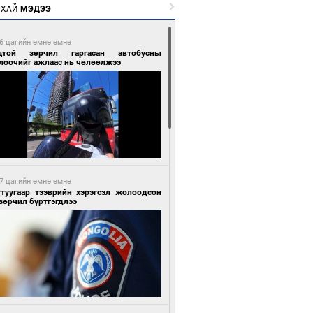
РХАЙ
МЭДЭЭ
6 цагийн өмнө өмнө
цтой зөрчил гаргасан автобусны
лоочийг ажлаас нь чөлөөлжээ
7 цагийн өмнө өмнө
гтуугаар тээврийн хэрэгсэл жолоодсон
зөрчил бүртгэгдлээ