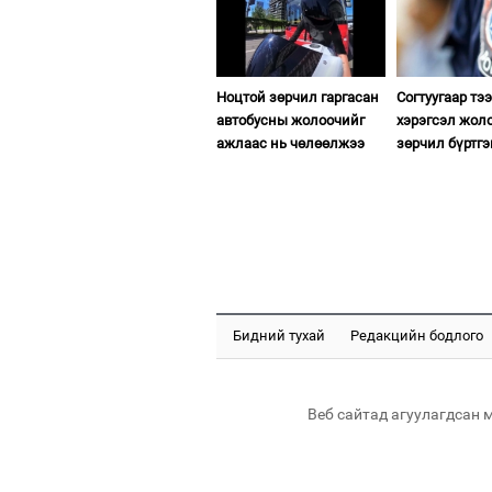
Ноцтой зөрчил гаргасан
Согтуугаар тэ
автобусны жолоочийг
хэрэгсэл жол
ажлаас нь чөлөөлжээ
зөрчил бүртгэ
Бидний тухай
Редакцийн бодлого
Веб сайтад агуулагдсан 