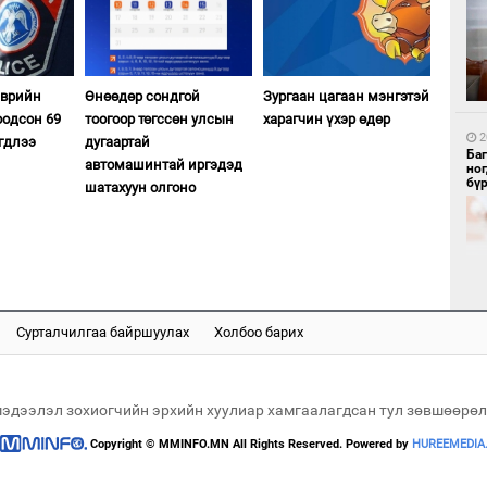
1
эврийн
Өнөөдөр сондгой
Зургаан цагаан мэнгэтэй
Бү
тээ
оодсон 69
тоогоор төгссөн улсын
харагчин үхэр өдөр
2
гдлээ
дугаартай
Ба
автомашинтай иргэдэд
но
бү
шатахуун олгоно
1
МИ
аж
Сурталчилгаа байршуулах
Холбоо барих
2
"Х
ЕБС
мэдээлэл зохиогчийн эрхийн хуулиар хамгаалагдсан тул зөвшөөрөл
Copyright © MMINFO.MN All Rights Reserved. Powered by
HUREEMEDIA