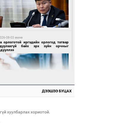
 өдрийн өмнө өмнө
х төрлийн шатахууны импортыг шуурхай
вэрлэхэд гурван яам хамтран ажиллана
026-08-03 өмнө
га орлоготой иргэдийн орлогод татвар
гдуулахгүй байх эрх зүйн орчныг
рдүүллээ
 өдрийн өмнө өмнө
АТ ТӨХК “Боинг” компанитай хамтын
иллагаагаа өргөжүүлнэ
ДЭЭШЭЭ БУЦАХ
026-08-04 өмнө
имийн масс олимпиад"-д Орхон аймгийн
-н 2055 сурагч хамрагджээ
гүй хуулбарлах хориотой.
.