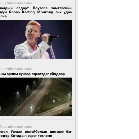
9 цагийн өмнө өмнө
ландын алдарт Boyzone хамтлагийн
шүүн Ronan Keating Монголд анх удаа
улна
0 цагийн өмнө өмнө
ны эрчим хүчээр гэрэлтдэг үйлдвэр
0 цагийн өмнө өмнө
нгол Улсын волейболын шигшээ баг
өөдөр Хятадын эсрэг тоглоно