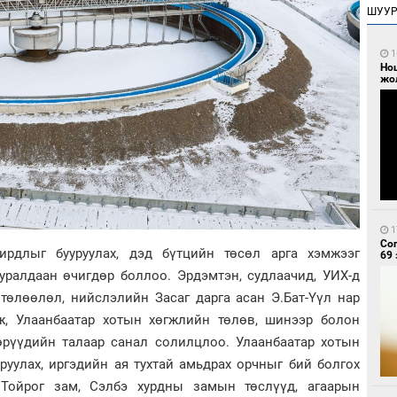
ШУУ
1
Но
жо
1
Со
ирдлыг бууруулах, дэд бүтцийн төсөл арга хэмжээг
69 
хуралдаан өчигдөр боллоо. Эрдэмтэн, судлаачид, УИХ-д
төлөөлөл, нийслэлийн Засаг дарга асан Э.Бат-Үүл нар
ж, Улаанбаатар хотын хөгжлийн төлөв, шинээр болон
өрүүдийн талаар санал солилцлоо. Улаанбаатар хотын
уулах, иргэдийн ая тухтай амьдрах орчныг бий болгох
Тойрог зам, Сэлбэ хурдны замын төслүүд, агаарын