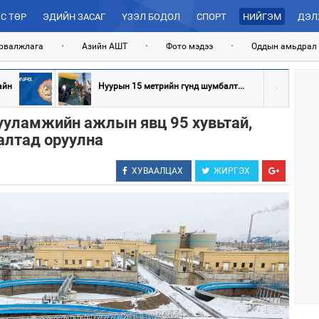
С ТӨР
ЭДИЙН ЗАСАГ
ҮЗЭЛ БОДОЛ
СПОРТ
НИЙГЭМ
ДЭЛ
рвалжлага
•
Азийн АШТ
•
Фото мэдээ
•
Оддын амьдрал
айн
Нуурын 15 метрийн гүнд шумбалт...
гууламжийн ажлын явц 95 хувьтай,
алтад оруулна
ХУВААЛЦАХ
ЖИРГЭХ