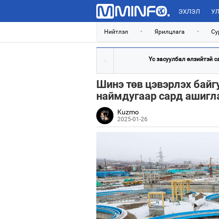
ЭХЛЭЛ
УЛ
Нийтлэл
•
Ярилцлага
•
Су
Үс засуулбал өлзийтэй с
Шинэ төв цэвэрлэх бай
наймдугаар сард ашигл
Kuzmo
2025-01-26