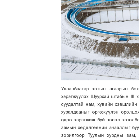
Улаанбаатар хотын агаарын бох
хэрэгжүүлэх Шуурхай штабын III 
суудалтай нам, хувийн хэвшлийн 
хуралдааныг өргөжүүлэн оролцо
одоо хэрэгжиж буй төсөл хөтөлб
замын хөдөлгөөний ачааллыг буур
зорилгоор Туулын хурдны зам, 