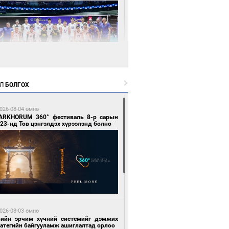
0 цагийн өмнө өмнө
Л
БОЛГОХ
өөдөр сондгой тоогоор төгссөн улсын
гаартай автомашинтай иргэдэд шатахуун
гоно
026-08-04 өмнө
ARKHORUM 360° фестиваль 8-р сарын
23-нд Төв цэнгэлдэх хүрээлэнд болно
0 цагийн өмнө өмнө
Х-ын дарга С.Бямбацогт Сутай хайрхны
гэрийг тахих тахилгад оролцлоо
026-08-03 өмнө
вийн эрчим хүчний системийг дэмжих
ратегийн байгууламж ашиглалтад орлоо