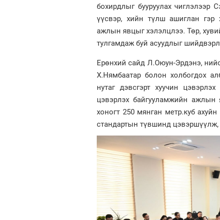
бохирдлыг бууруулах чиглэлээр Сэ
үүсвэр, хийн түлш ашиглан гэр
ажлын явцыг хэлэлцлээ. Төр, хув
тулгамдаж буй асуудлыг шийдвэрл
Ерөнхий сайд Л.Оюун-Эрдэнэ, нийс
Х.Нямбаатар болон холбогдох ал
нутаг дэвсгэрт хуучин цэвэрлэ
цэвэрлэх байгууламжийн ажлын 
хоногт 250 мянган метр.куб ахуй
стандартын түвшинд цэвэршүүлж, 