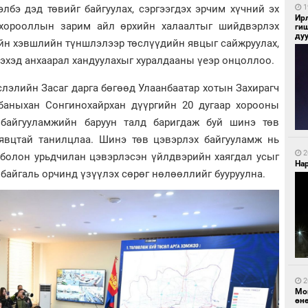
1
лбэ дэд төвийг байгуулах, сэргээгдэх эрчим хүчний эх
Ир
 хорооллын зарим айл өрхийн халаалтыг шийдвэрлэх
ги
ду
ийн хэвшлийн түншлэлээр төслүүдийн явцыг сайжруулах,
эхэд анхаарал хандуулахыг хуралдааны үеэр онцоллоо.
лэлийн Засаг дарга бөгөөд Улаанбаатар хотын Захирагч
баныхан Сонгинохайрхан дүүргийн 20 дугаар хорооны
х байгууламжийн баруун талд баригдаж буй шинэ төв
явцтай танилцлаа. Шинэ төв цэвэрлэх байгууламж нь
2
н болон урьдчилан цэвэрлэсэн үйлдвэрийн хаягдал усыг
Нар
байгаль орчинд үзүүлэх сөрөг нөлөөллийг бууруулна.
2
Мо
өн