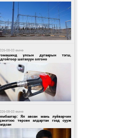
0 цагийн өмнө өмнө
ргаан цагаан мэнгэтэй харагчин үхэр
өр
026-08-03 өмнө
томашинд улсын дугаарын тэгш,
ндгойгоор шатахуун олгоно
0 цагийн өмнө өмнө
роо орохгүй, өдөртөө 28-30 хэм дулаан
йна
026-08-03 өмнө
Нямбаатар: Ял авсан мань луйварчин
дэнэтээс төрсөн алдартан гээд сууж
агдсан