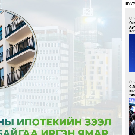
ШУУ
6
Өн
ду
ол
6
С.
во
та