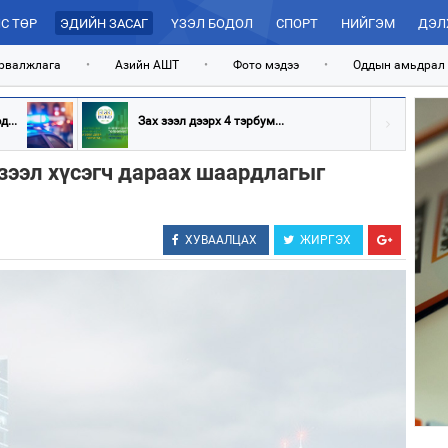
С ТӨР
ЭДИЙН ЗАСАГ
ҮЗЭЛ БОДОЛ
СПОРТ
НИЙГЭМ
ДЭЛ
рвалжлага
•
Азийн АШТ
•
Фото мэдээ
•
Оддын амьдрал
...
Зах зээл дээрх 4 тэрбум...
зээл хүсэгч дараах шаардлагыг
ХУВААЛЦАХ
ЖИРГЭХ