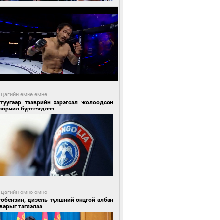
 цагийн өмнө өмнө
гтуугаар тээврийн хэрэгсэл жолоодсон
зөрчил бүртгэгдлээ
 цагийн өмнө өмнө
тобензин, дизель түлшний онцгой албан
варыг тэглэлээ