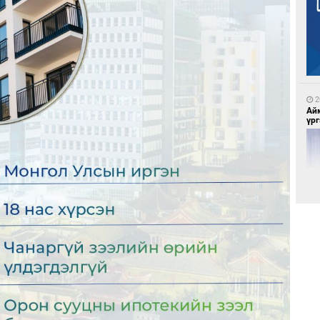
7
Бү
на
то
2
Ай
үрг
7
Ою
эхэ
2
Эн
сур