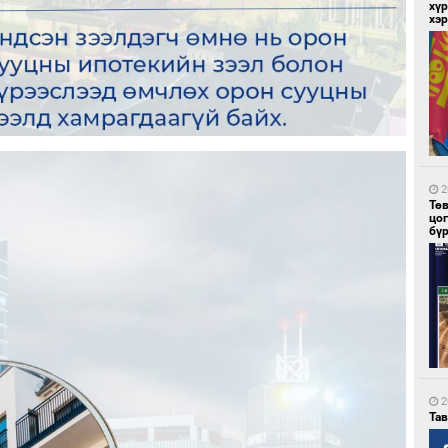
хүр
хэ
7
Мо
төл
2
Тө
цо
бү
7
16
ху
2
Та