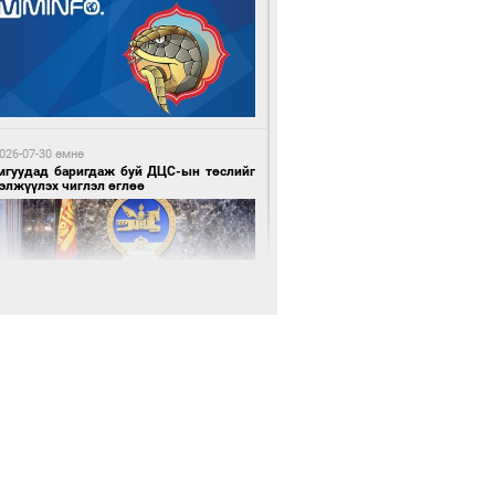
 цагийн өмнө өмнө
х шатанд хэмнэлтийн горимд шилжиж,
йр наадам, зөвлөгөөн, гадаад
милолтыг хориглолоо
026-07-30 өмнө
мгуудад баригдаж буй ДЦС-ын төслийг
элжүүлэх чиглэл өглөө
 цагийн өмнө өмнө
у толгойгоос “Рио Тинто” ашиг хүртэж
лсэн ч Монгол Улс өр төлсөөр байна
026-07-30 өмнө
э намар 1-6 дугаар ангийн хүүхдүүдэд
гуулийн автобус үйлчилнэ