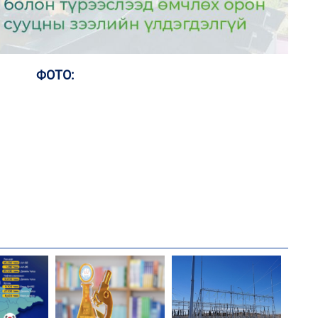
7
МА
нас
2
ФОТО:
Ер
хү
өг
7
Во
эх
2
Ул
хон
7
Үс 