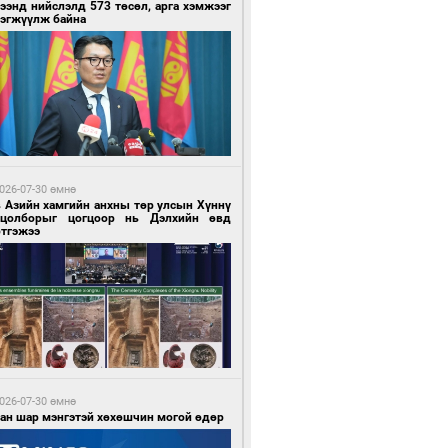
ээнд нийслэлд 573 төсөл, арга хэмжээг
рэгжүүлж байна
 цагийн өмнө өмнө
нгол Улс “COP17”-д “Тал хээрийн
өвлөгөө”-гөө танилцуулна
026-07-30 өмнө
в Азийн хамгийн анхны төр улсын Хүннү
гцолборыг цогцоор нь Дэлхийн өвд
ртгэжээ
 цагийн өмнө өмнө
 төрлийн эмийг нэг эх үүсвэрээс
далдан авах журмыг баталлаа
026-07-30 өмнө
ван шар мэнгэтэй хөхөшчин могой өдөр