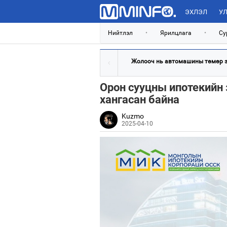
ЭХЛЭЛ
УЛ
Нийтлэл
•
Ярилцлага
•
Су
Жолооч нь автомашины төмөр эд
Орон сууцны ипотекийн 
хангасан байна
Kuzmo
2025-04-10