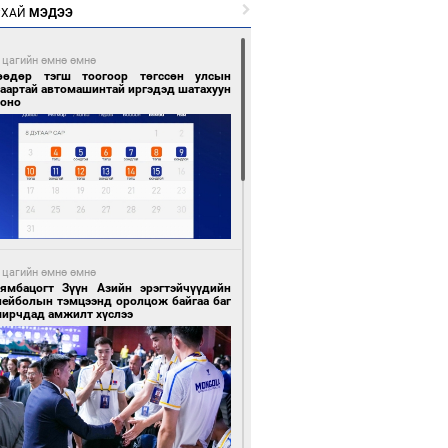
РХАЙ
МЭДЭЭ
 цагийн өмнө өмнө
өөдөр тэгш тоогоор төгссөн улсын
гаартай автомашинтай иргэдэд шатахуун
гоно
 цагийн өмнө өмнө
Бямбацогт Зүүн Азийн эрэгтэйчүүдийн
лейболын тэмцээнд оролцож байгаа баг
мирчдад амжилт хүслээ