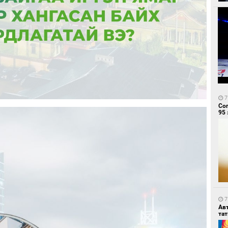
7
Со
95 
7
Ав
тат