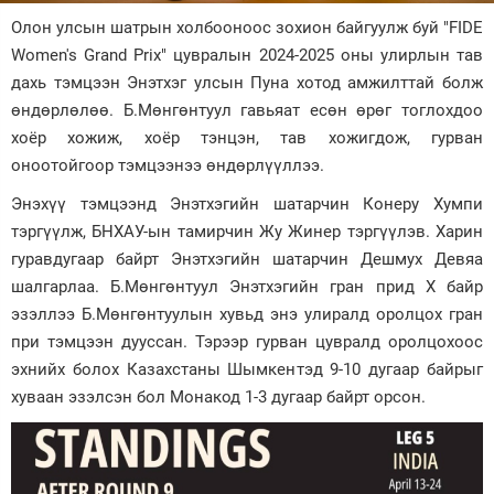
Олон улсын шатрын холбооноос зохион байгуулж буй "FIDE
Зурхай
Women's Grand Prix" цувралын 2024-2025 оны улирлын тав
дахь тэмцээн Энэтхэг улсын Пуна хотод амжилттай болж
өндөрлөлөө. Б.Мөнгөнтуул гавьяат есөн өрөг тоглохдоо
хоёр хожиж, хоёр тэнцэн, тав хожигдож, гурван
оноотойгоор тэмцээнээ өндөрлүүллээ.
Энэхүү тэмцээнд Энэтхэгийн шатарчин Конеру Хумпи
тэргүүлж, БНХАУ-ын тамирчин Жу Жинер тэргүүлэв. Харин
гуравдугаар байрт Энэтхэгийн шатарчин Дешмух Девяа
шалгарлаа. Б.Мөнгөнтуул Энэтхэгийн гран прид X байр
эзэллээ Б.Мөнгөнтуулын хувьд энэ улиралд оролцох гран
при тэмцээн дууссан. Тэрээр гурван цувралд оролцохоос
эхнийх болох Казахстаны Шымкентэд 9-10 дугаар байрыг
хуваан эзэлсэн бол Монакод 1-3 дугаар байрт орсон.