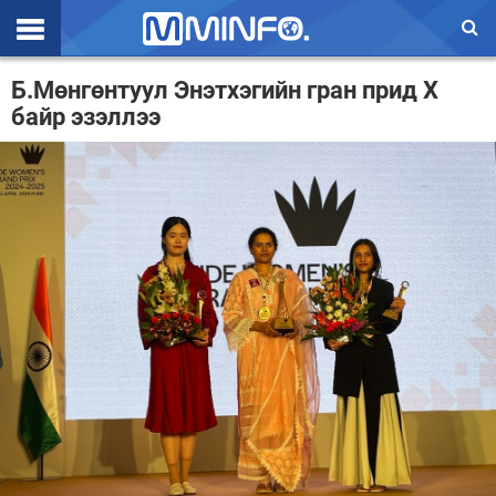
Эхлэл
Б.Мөнгөнтуул Энэтхэгийн гран прид X
байр эзэллээ
Цаг агаар
Валют ханш
Улс төр
Эдийн засаг
Үзэл бодол
Спорт
Нийгэм
Дэлхий
Энтертайнмэнт