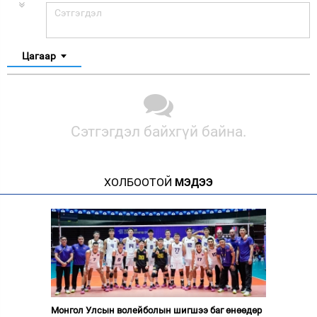
Цагаар
Сэтгэгдэл байхгүй байна.
ХОЛБООТОЙ
МЭДЭЭ
Монгол Улсын волейболын шигшээ баг өнөөдөр