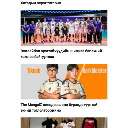
Хятадын эсрэг тоглоно
Воллейбол эрэгтэйчүүдийн шигшээ баг эхний
хожлоо байгууллаа
The MongolZ өнөөдөр шинэ бүрэлдэхүүнтэй
эхний тоглолтоо хийнэ