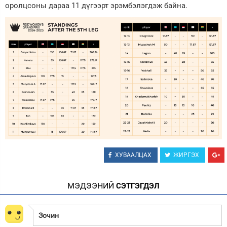
оролцсоны дараа 11 дүгээрт эрэмбэлэгдэж байна.
ХУВААЛЦАХ
ЖИРГЭХ
МЭДЭЭНИЙ
СЭТГЭГДЭЛ