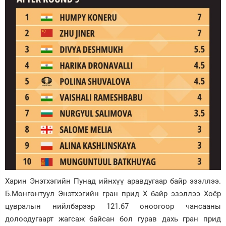
Харин Энэтхэгийн Пунад ийнхүү аравдугаар байр эзэллээ.
Б.Мөнгөнтуул Энэтхэгийн гран прид X байр эзэллээ Хоёр
цувралын нийлбэрээр 121.67 оноогоор чансааны
долоодугаарт жагсаж байсан бол гурав дахь гран прид