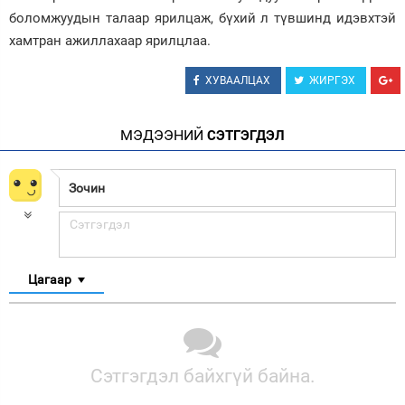
боломжуудын талаар ярилцаж, бүхий л түвшинд идэвхтэй
хамтран ажиллахаар ярилцлаа.
ХУВААЛЦАХ
ЖИРГЭХ
МЭДЭЭНИЙ
СЭТГЭГДЭЛ
Цагаар
Сэтгэгдэл байхгүй байна.