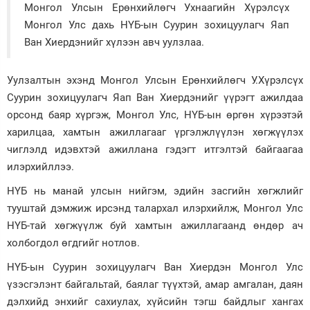
Монгол Улсын Ерөнхийлөгч Ухнаагийн Хүрэлсүх
Зурхай
Монгол Улс дахь НҮБ-ын Суурин зохицуулагч Яап
Ван Хиердэнийг хүлээн авч уулзлаа.
Уулзалтын эхэнд Монгол Улсын Ерөнхийлөгч У.Хүрэлсүх
Суурин зохицуулагч Яап Ван Хиердэнийг үүрэгт ажилдаа
орсонд баяр хүргэж, Монгол Улс, НҮБ-ын өргөн хүрээтэй
харилцаа, хамтын ажиллагааг үргэлжлүүлэн хөгжүүлэх
чиглэлд идэвхтэй ажиллана гэдэгт итгэлтэй байгаагаа
илэрхийллээ.
НҮБ нь манай улсын нийгэм, эдийн засгийн хөгжлийг
тууштай дэмжиж ирсэнд талархал илэрхийлж, Монгол Улс
НҮБ-тай хөгжүүлж буй хамтын ажиллагаанд өндөр ач
холбогдол өгдгийг нотлов.
НҮБ-ын Суурин зохицуулагч Ван Хиердэн Монгол Улс
үзэсгэлэнт байгальтай, баялаг түүхтэй, амар амгалан, даян
дэлхийд энхийг сахиулах, хүйсийн тэгш байдлыг хангах