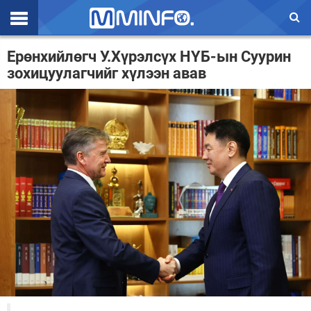
Эхлэл
Ерөнхийлөгч У.Хүрэлсүх НҮБ-ын Суурин
зохицуулагчийг хүлээн авав
Цаг агаар
Валют ханш
Улс төр
Эдийн засаг
Үзэл бодол
Спорт
Нийгэм
Дэлхий
Энтертайнмэнт