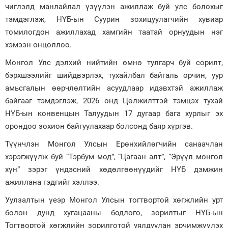
чиглэлд манлайлал үзүүлэн ажиллаж буй улс болохыг
тэмдэглэж, НҮБ-ын Суурин зохицуулагчийн хувиар
томилогдон ажиллахад хамгийн таатай орнуудын нэг
хэмээн онцоллоо.
Монгол Улс дэлхий нийтийн өмнө тулгарч буй сорилт,
бэрхшээлийг шийдвэрлэх, тухайлбал байгаль орчин, уур
амьсгалын өөрчлөлтийн асуудлаар идэвхтэй ажиллаж
байгааг тэмдэглэж, 2026 онд Цөлжилттэй тэмцэх тухай
НҮБ-ын конвенцын Талуудын 17 дугаар бага хурлыг эх
орондоо зохион байгуулахаар болсонд баяр хүргэв.
Түүнчлэн Монгол Улсын Ерөнхийлөгчийн санаачлан
хэрэгжүүлж буй “Тэрбум мод”, “Цагаан алт”, “Эрүүл монгол
хүн” зэрэг үндэсний хөдөлгөөнүүдийг НҮБ дэмжин
ажиллана гэдгийг хэллээ.
Уулзалтын үеэр Монгол Улсын тогтвортой хөгжлийн урт
болон дунд хугацааны бодлого, зорилтыг НҮБ-ын
Тогтвортой хөгжлийн зорилготой уялдуулан эрчимжүүлэх