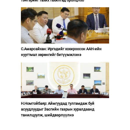
тэнгэрийг тахих тахилгад оролцлоо
С.Амарсайхан: Иргэдийг хохироосон ААН-ийн
нуугтмал хөрөнгийг битүүмжлэнэ
Н.Номтойбаяр: Аймгуудад тулгамдаж буй
асуудлуудыг Засгийн газрын хуралдаанд
танилцуулж, шийдвэрлүүлнэ