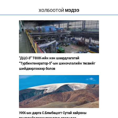
ХОЛБООТОЙ
МЭДЭЭ
"ДЦС-3” ТӨХК-ийн нэн шаардлагатай
“Турбингенератор-5”-ын шинэчлэлийн төсвийг
шийдвэрлэхээр болов
УИХ-ын дарга С.Бямбацогт Сутай хайрхны