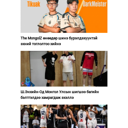
The MongolZ өнөөдөр шинэ бүрэлдэхүүнтэй
эхний тоглолтоо хийнэ
Ш.Энхийн-Од Монгол Улсын шигшээ багийн
бэлтгэлдээ хамрагдаж эхэллэ