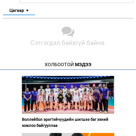
Цагаар
Сэтгэгдэл байхгүй байна.
ХОЛБООТОЙ
МЭДЭЭ
Воллейбол эрэгтэйчүүдийн шигшээ баг эхний
хожлоо байгууллаа