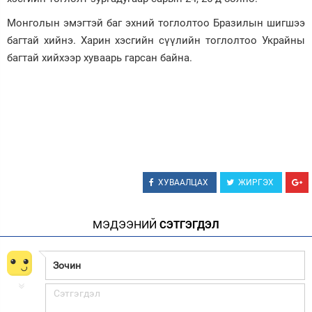
Монголын эмэгтэй баг эхний тоглолтоо Бразилын шигшээ
багтай хийнэ. Харин хэсгийн сүүлийн тоглолтоо Украйны
багтай хийхээр хуваарь гарсан байна.
ХУВААЛЦАХ
ЖИРГЭХ
МЭДЭЭНИЙ
СЭТГЭГДЭЛ