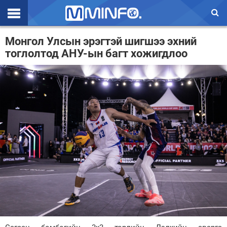
Эхлэл
Монгол Улсын эрэгтэй шигшээ эхний
тоглолтод АНУ-ын багт хожигдлоо
Цаг агаар
Валют ханш
Улс төр
Эдийн засаг
Үзэл бодол
Спорт
Нийгэм
Дэлхий
Энтертайнмэнт