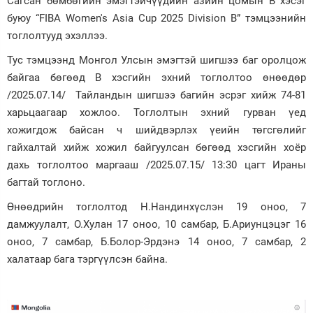
Сагсан бөмбөгийн эмэгтэйчүүдийн азийн цомын В хэсэг
буюу “FIBA Women's Asia Cup 2025 Division B” тэмцээнийн
Зурхай
тоглолтууд эхэллээ.
Тус тэмцээнд Монгол Улсын эмэгтэй шигшээ баг оролцож
байгаа бөгөөд В хэсгийн эхний тоглолтоо өнөөдөр
/2025.07.14/ Тайландын шигшээ багийн эсрэг хийж 74-81
харьцаагаар хожлоо. Тоглолтын эхний гурван үед
хожигдож байсан ч шийдвэрлэх үеийн төгсгөлийг
гайхалтай хийж хожил байгуулсан бөгөөд хэсгийн хоёр
дахь тоглолтоо маргааш /2025.07.15/ 13:30 цагт Ираны
багтай тоглоно.
Өнөөдрийн тоглолтод Н.Нандинхүслэн 19 оноо, 7
дамжуулалт, О.Хулан 17 оноо, 10 самбар, Б.Ариунцэцэг 16
оноо, 7 самбар, Б.Болор-Эрдэнэ 14 оноо, 7 самбар, 2
халатаар бага тэргүүлсэн байна.