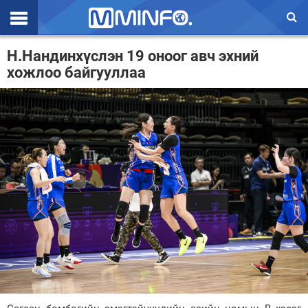
Эхлэл
Н.Нандинхүслэн 19 оноог авч эхний
хожлоо байгууллаа
Цаг агаар
Валют ханш
Улс төр
Эдийн засаг
Үзэл бодол
Спорт
Нийгэм
Дэлхий
Энтертайнмэнт