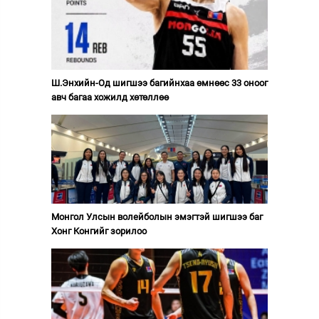
Ш.Энхийн-Од шигшээ багийнхаа өмнөөс 33 оноог
авч багаа хожилд хөтөллөө
Монгол Улсын волейболын эмэгтэй шигшээ баг
Хонг Конгийг зорилоо