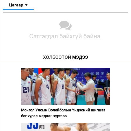
Цагаар
Сэтгэгдэл байхгүй байна.
ХОЛБООТОЙ
МЭДЭЭ
Монгол Улсын Волейболын Үндэсний шигшээ
баг хүрэл медаль хүртлээ