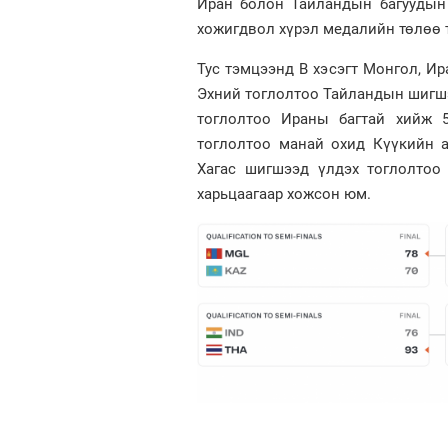
Иран болон Тайландын багуудын 
хожигдвол хүрэл медалийн төлөө 
Тус тэмцээнд В хэсэгт Монгол, Ир
Эхний тоглолтоо Тайландын шигшээ
тоглолтоо Ираны багтай хийж 5
тоглолтоо манай охид Күүкийн а
Хагас шигшээд үлдэх тоглолтоо 
харьцаагаар хожсон юм.