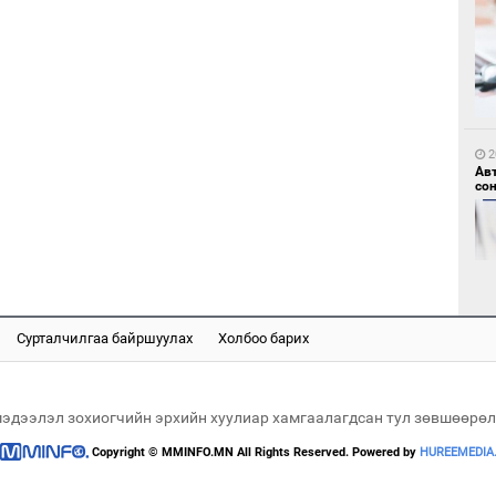
2
“Ц
хэл
2
Ав
со
Сурталчилгаа байршуулах
Холбоо барих
1
"Д
“Т
2
тө
“Ну
мэдээлэл зохиогчийн эрхийн хуулиар хамгаалагдсан тул зөвшөөрөл
Copyright © MMINFO.MN All Rights Reserved. Powered by
HUREEMEDIA