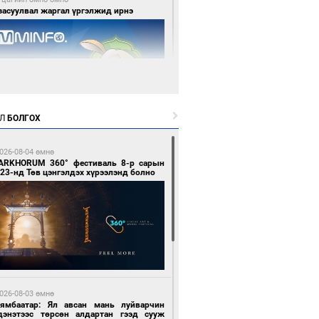
засуулвал жаргал үргэлжид ирнэ
Л
БОЛГОХ
 цагийн өмнө өмнө
роо орно, өдөртөө 24-26 хэм дулаан
йна
026-08-04 өмнө
ARKHORUM 360° фестиваль 8-р сарын
23-нд Төв цэнгэлдэх хүрээлэнд болно
1 цагийн өмнө өмнө
нголын баг хүрэл медалийн төлөө
глохоор боллоо
026-08-03 өмнө
Нямбаатар: Ял авсан мань луйварчин
дэнэтээс төрсөн алдартан гээд сууж