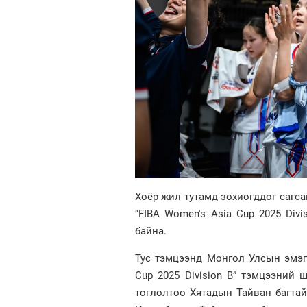
Хоёр жил тутамд зохиогддог сагс
“FIBA Women's Asia Cup 2025 Di
байна.
Тус тэмцээнд Монгол Улсын эмэгт
Cup 2025 Division B” тэмцээний
тоглолтоо Хятадын Тайван багтай 