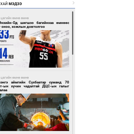
РХАЙ
МЭДЭЭ
 цагийн өмнө өмнө
Энхийн-Од шигшээ багийнхаа өмнөөс
+ оноо, хожлын довтолгоо
 цагийн өмнө өмнө
лэнгэ аймгийн Сүхбаатар суманд 70
т-ын хүчин чадалтай ДЦС-ын галыг
алаа