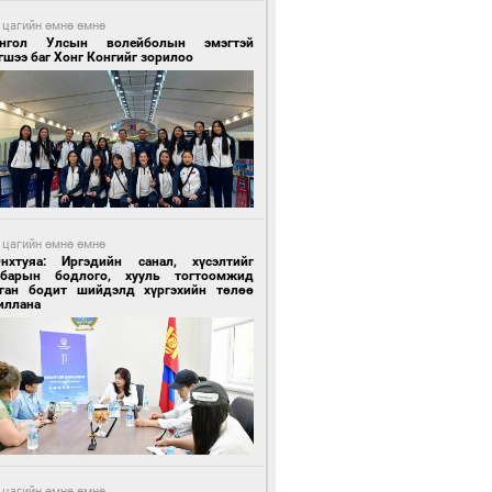
 цагийн өмнө өмнө
нгол Улсын волейболын эмэгтэй
шээ баг Хонг Конгийг зорилоо
 цагийн өмнө өмнө
Энхтуяа: Иргэдийн санал, хүсэлтийг
лбарын бодлого, хууль тогтоомжид
сган бодит шийдэлд хүргэхийн төлөө
иллана
 цагийн өмнө өмнө