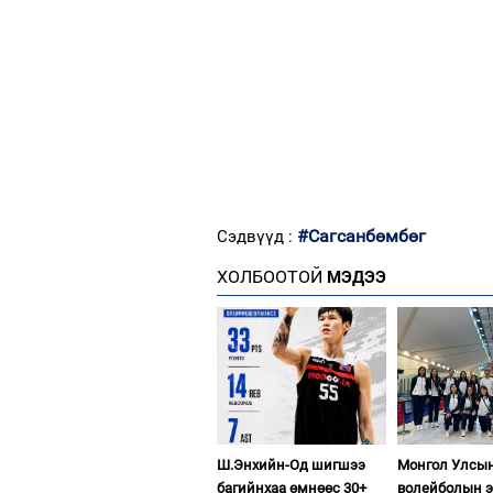
#Сагсанбөмбөг
Сэдвүүд :
ХОЛБООТОЙ
МЭДЭЭ
Ш.Энхийн-Од шигшээ
Монгол Улсы
багийнхаа өмнөөс 30+
волейболын э