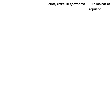
оноо, хожлын довтолгоо
шигшээ баг Х
зорилоо