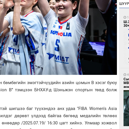
ШУУ
1
Ш.
30
4
Сэ
ан бөмбөгийн эмэгтэйчүүдийн азийн цомын В хэсэг буюу
МВ
аса
vision B” тэмцээн БНХАУ-д Шэньжэн спортын төвд болж
эй шигшээ баг түүхэндээ анх удаа “FIBA Women's Asia
 шилдэг дөрөвт үлдээд байгаа бөгөөд медалийн төлөөх
өнөөдөр /2025.07.19/ 16:30 цагт хийнэ. Улмаар хожвол