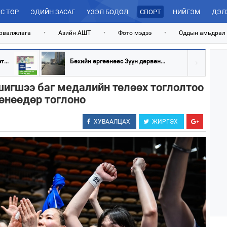
С ТӨР
ЭДИЙН ЗАСАГ
ҮЗЭЛ БОДОЛ
СПОРТ
НИЙГЭМ
ДЭЛ
рвалжлага
•
Азийн АШТ
•
Фото мэдээ
•
Оддын амьдрал
...
Бөхийн өргөөнөөс Зүүн дөрвөн...
шигшээ баг медалийн төлөөх тоглолтоо
өнөөдөр тоглоно
ХУВААЛЦАХ
ЖИРГЭХ