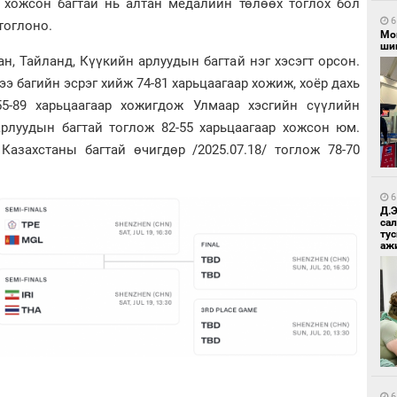
хожсон багтай нь алтан медалийн төлөөх тоглох бол
6
тоглоно.
Мо
шиг
ан, Тайланд, Күүкийн арлуудын багтай нэг хэсэгт орсон.
 багийн эсрэг хийж 74-81 харьцаагаар хожиж, хоёр дахь
5-89 харьцаагаар хожигдож Улмаар хэсгийн сүүлийн
рлуудын багтай тоглож 82-55 харьцаагаар хожсон юм.
Казахстаны багтай өчигдөр /2025.07.18/ тоглож 78-70
6
Д.
са
ту
аж
6