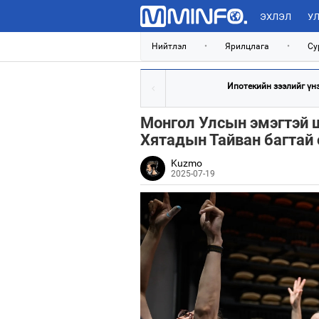
ЭХЛЭЛ
УЛ
Нийтлэл
•
Ярилцлага
•
Су
Ипотекийн зээлийг үнэт
Монгол Улсын эмэгтэй 
Хятадын Тайван багтай 
Kuzmo
2025-07-19