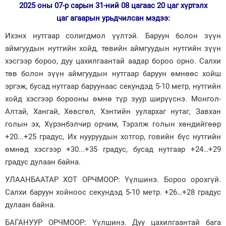
2025 оны 07-р сарын 31-ний 08 цагаас 20 цаг хүртэлх
Зурхай
цаг агаарын урьдчилсан мэдээ:
Ихэнх нутгаар солигдмол үүлтэй. Баруун болон зүүн
аймгуудын нутгийн хойд, төвийн аймгуудын нутгийн зүүн
хэсгээр бороо, дуу цахилгаантай аадар бороо орно. Салхи
төв болон зүүн аймгуудын нутгаар баруун өмнөөс хойш
эргэж, бусад нутгаар баруунаас секундэд 5-10 метр, нутгийн
хойд хэсгээр борооны өмнө түр зуур ширүүснэ. Монгол-
Алтай, Хангай, Хөвсгөл, Хэнтийн уулархаг нутаг, Завхан
голын эх, Хүрэнбэлчир орчим, Тэрэлж голын хөндийгөөр
+20...+25 градус, Их нууруудын хотгор, говийн бүс нутгийн
өмнөд хэсгээр +30...+35 градус, бусад нутгаар +24…+29
градус дулаан байна.
УЛААНБААТАР ХОТ ОРЧМООР: Үүлшинэ. Бороо орохгүй.
Салхи баруун хойноос секундэд 5-10 метр. +26…+28 градус
дулаан байна.
БАГАНУУР ОРЧМООР: Үүлшинэ. Дуу цахилгаантай бага