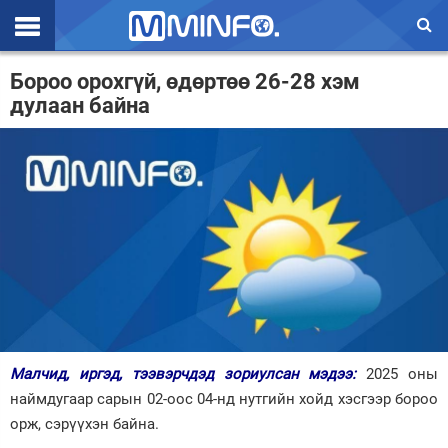
Эхлэл
Бороо орохгүй, өдөртөө 26-28 хэм
дулаан байна
Цаг агаар
Валют ханш
Улс төр
Эдийн засаг
Үзэл бодол
Спорт
Нийгэм
Малчид, иргэд, тээвэрчдэд зориулсан мэдээ:
2025 оны
Дэлхий
наймдугаар сарын 02-оос 04-нд нутгийн хойд хэсгээр бороо
орж, сэрүүхэн байна.
Энтертайнмэнт