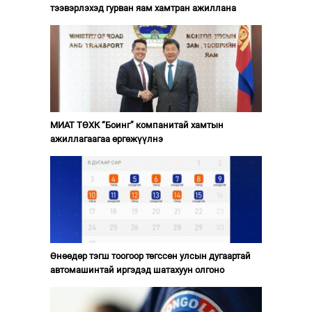
тээвэрлэхэд гурван яам хамтран ажиллана
МИАТ ТӨХК “Боинг” компанитай хамтын
ажиллагаагаа өргөжүүлнэ
Өнөөдөр тэгш тоогоор төгссөн улсын дугаартай
автомашинтай иргэдэд шатахуун олгоно