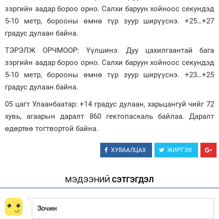
зэргийн аадар бороо орно. Салхи баруун хойноос секундэд
5-10 метр, борооны өмнө түр зуур ширүүснэ. +25…+27
градус дулаан байна.
ТЭРЭЛЖ ОРЧМООР: Үүлшинэ. Дуу цахилгаантай бага
зэргийн аадар бороо орно. Салхи баруун хойноос секундэд
5-10 метр, борооны өмнө түр зуур ширүүснэ. +23…+25
градус дулаан байна.
05 цагт Улаанбаатар: +14 градус дулаан, харьцангуй чийг 72
хувь, агаарын даралт 860 гектопаскаль байлаа. Даралт
өдөртөө тогтвортой байна.
ХУВААЛЦАХ
ЖИРГЭХ
МЭДЭЭНИЙ
СЭТГЭГДЭЛ