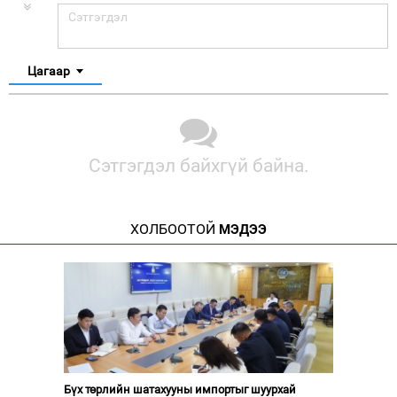
Цагаар
Сэтгэгдэл байхгүй байна.
ХОЛБООТОЙ
МЭДЭЭ
Бүх төрлийн шатахууны импортыг шуурхай