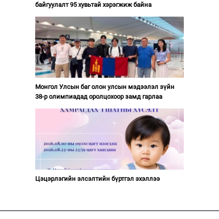
байгуулалт 95 хувьтай хэрэгжиж байна
Монгол Улсын баг олон улсын мэдээлэл зүйн
38-р олимпиадад оролцохоор замд гарлаа
Цэцэрлэгийн элсэлтийн бүртгэл эхэллээ