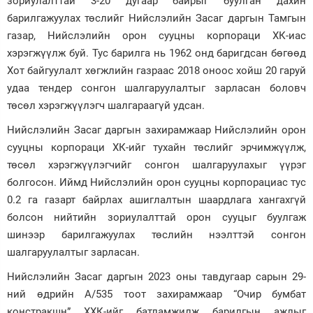
зориулалттай 3-20 дугаар байрыг буулган дахин
барилгажуулах төслийг Нийслэлийн Засаг даргын Тамгын
Зурхай
газар, Нийслэлийн орон сууцны корпораци ХК-иас
хэрэгжүүлж буй. Тус барилга нь 1962 онд баригдсан бөгөөд
Хот байгуулалт хөгжлийн газраас 2018 оноос хойш 20 гаруй
удаа тендер сонгон шалгаруулалтыг зарласан боловч
төсөл хэрэгжүүлэгч шалгараагүй удсан.
Нийслэлийн Засаг даргын захирамжаар Нийслэлийн орон
сууцны корпораци ХК-ийг тухайн төслийг эрчимжүүлж,
төсөл хэрэгжүүлэгчийг сонгон шалгаруулахыг үүрэг
болгосон. Иймд Нийслэлийн орон сууцны корпорациас тус
0.2 га газарт байрлах ашиглалтын шаардлага хангахгүй
болсон нийтийн зориулалттай орон сууцыг буулгаж
шинээр барилгажуулах төслийн нээлттэй сонгон
шалгаруулалтыг зарласан.
Нийслэлийн Засаг даргын 2023 оны тавдугаар сарын 29-
ний өдрийн А/535 тоот захирамжаар “Очир бумбат
констракшн” ХХК-ийг батламжилж барилгын ажлыг