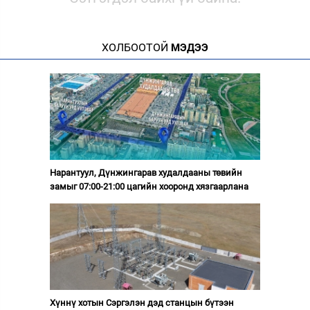
ХОЛБООТОЙ
МЭДЭЭ
Нарантуул, Дүнжингарав худалдааны төвийн
замыг 07:00-21:00 цагийн хооронд хязгаарлана
Хүннү хотын Сэргэлэн дэд станцын бүтээн