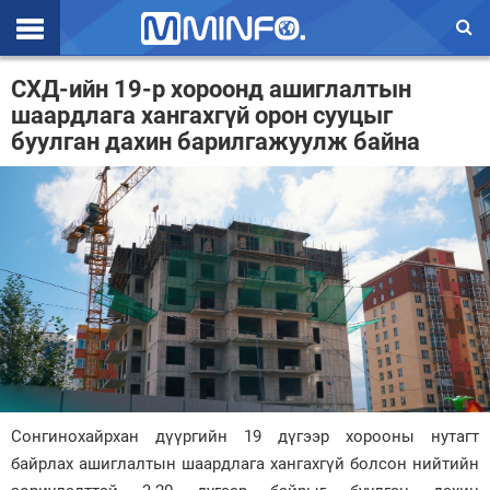
Эхлэл
СХД-ийн 19-р хороонд ашиглалтын
шаардлага хангахгүй орон сууцыг
Цаг агаар
буулган дахин барилгажуулж байна
Валют ханш
Улс төр
Эдийн засаг
Үзэл бодол
Спорт
Нийгэм
Дэлхий
Сонгинохайрхан дүүргийн 19 дүгээр хорооны нутагт
байрлах ашиглалтын шаардлага хангахгүй болсон нийтийн
Энтертайнмэнт