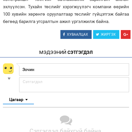
эхлүүлсэн. Тухайн төслийг хэрэгжүүлэгч компани өөрийн
100 хувийн хөрөнгө оруулалтаар төслийг гүйцэтгэж байгаа
бөгөөд барилга угсралтын ажил үргэлжилж байна.
ХУВААЛЦАХ
ЖИРГЭХ
МЭДЭЭНИЙ
СЭТГЭГДЭЛ
Цагаар
Сэтгэгдэл байхгүй байна.