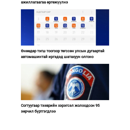
ажиллагаагаа өргөжүүлнэ
Өнөөдөр тэгш тоогоор төгссөн улсын дугаартай
автомашинтай иргэдэд шатахуун олгоно
Согтуугаар тээврийн хэрэгсэл жолоодсон 95
зөрчил бүртгэгдлээ