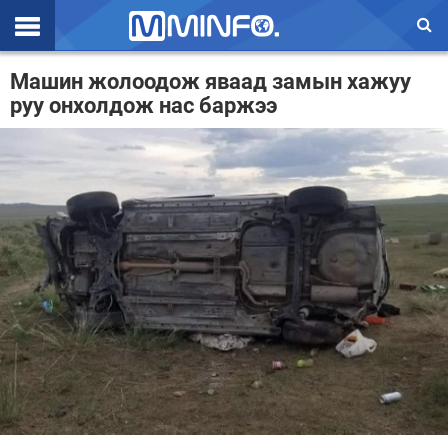
Эхлэл
Машин жолоодож яваад замын хажуу
руу онхолдож нас баржээ
Цаг агаар
Валют ханш
Улс төр
Эдийн засаг
Үзэл бодол
Спорт
Нийгэм
Дэлхий
Энтертайнмэнт