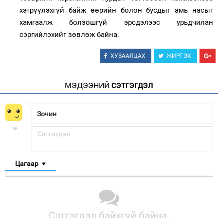
хэтрүүлэхгүй байж өөрийн болон бусдыг амь насыг
хамгаалж болзошгүй эрсдэлээс урьдчилан
сэргийлэхийг зөвлөж байна.
ХУВААЛЦАХ
ЖИРГЭХ
МЭДЭЭНИЙ
СЭТГЭГДЭЛ
Цагаар
Сэтгэгдэл байхгүй байна.