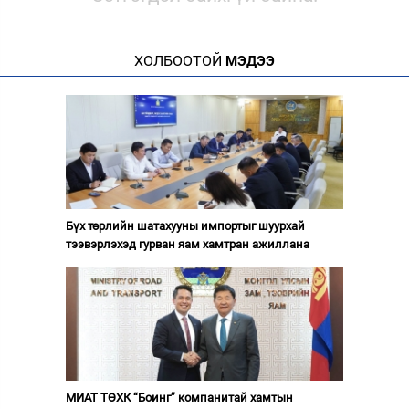
ХОЛБООТОЙ
МЭДЭЭ
Бүх төрлийн шатахууны импортыг шуурхай
тээвэрлэхэд гурван яам хамтран ажиллана
МИАТ ТӨХК “Боинг” компанитай хамтын