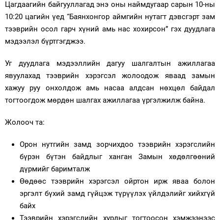
Цагдаагийн байгууллагад энэ оны наймдугаар сарын 10-ны
Зурхай
10:20 цагийн үед “Баянхонгор аймгийн нутагт дэвсгэрт зам
тээврийн осол гарч хүний амь нас хохирсон” гэх дуудлага
мэдээлэл бүртгэгджээ.
Уг дуудлага мэдээллийн дагуу шалгалтын ажиллагаа
явуулахад тээврийн хэрэгсэл жолоодож яваад замын
хажуу руу онхолдож амь насаа алдсан нөхцөл байдал
тогтоогдож мөрдөн шалгах ажиллагаа үргэлжилж байна.
Жолооч та:
Орон нутгийн замд зорчихдоо тээврийн хэрэгслийн
бүрэн бүтэн байдлыг ханган Замын хөдөлгөөний
дүрмийг баримталж
Өөдөөс тээврийн хэрэгсэл ойртон ирж яваа болон
эргэлт бүхий замд гүйцэж түрүүлэх үйлдэлийг хийхгүй
байх
Тээврийн хэрэгслийн хурдыг тогтоосон хэмжээнээс