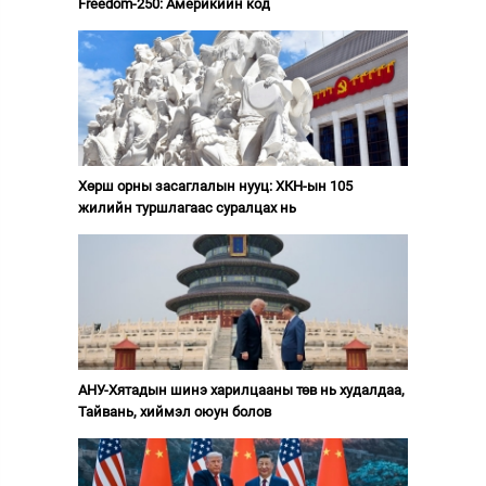
Freedom-250: Америкийн код
Хөрш орны засаглалын нууц: ХКН-ын 105
жилийн туршлагаас суралцах нь
АНУ-Хятадын шинэ харилцааны төв нь худалдаа,
Тайвань, хиймэл оюун болов