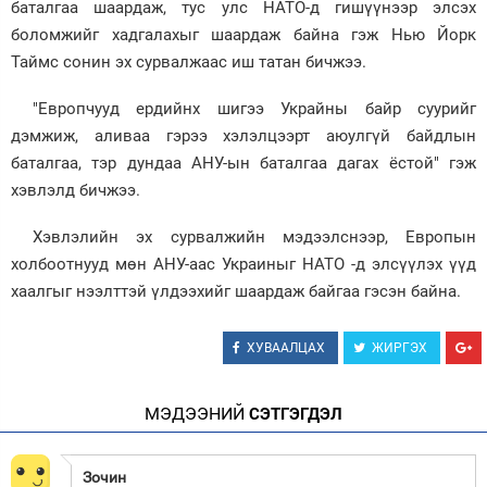
баталгаа шаардаж, тус улс НАТО-д гишүүнээр элсэх
боломжийг хадгалахыг шаардаж байна гэж Нью Йорк
Зурхай
Таймс сонин эх сурвалжаас иш татан бичжээ.
"Европчууд ердийнх шигээ Украйны байр суурийг
дэмжиж, аливаа гэрээ хэлэлцээрт аюулгүй байдлын
баталгаа, тэр дундаа АНУ-ын баталгаа дагах ёстой" гэж
хэвлэлд бичжээ.
Хэвлэлийн эх сурвалжийн мэдээлснээр, Европын
холбоотнууд мөн АНУ-аас Украиныг НАТО -д элсүүлэх үүд
хаалгыг нээлттэй үлдээхийг шаардаж байгаа гэсэн байна.
ХУВААЛЦАХ
ЖИРГЭХ
МЭДЭЭНИЙ
СЭТГЭГДЭЛ