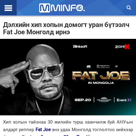
Эхлэл
Дэлхийн хип хопын домогт уран бүтээлч
Fat Joe Монголд ирнэ
Цаг агаар
Валют ханш
Улс төр
Эдийн засаг
Үзэл бодол
Спорт
Нийгэм
Дэлхий
Хип хопын тайзнаа 30 жилийн турш хаанчилж буй АНУ-ын
алдарт реппер
Fat Joe
анх удаа Монголд тоглолтоо хийхээр
Энтертайнмэнт