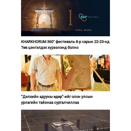
KHARKHORUM 360° фестиваль 8-р сарын 22-23-нд
Төв цэнгэлдэх хүрээлэнд болно
“Дэлхийн адууны өдөр”-ийг олон улсын
урлагийн тайзнаа сурталчиллаа