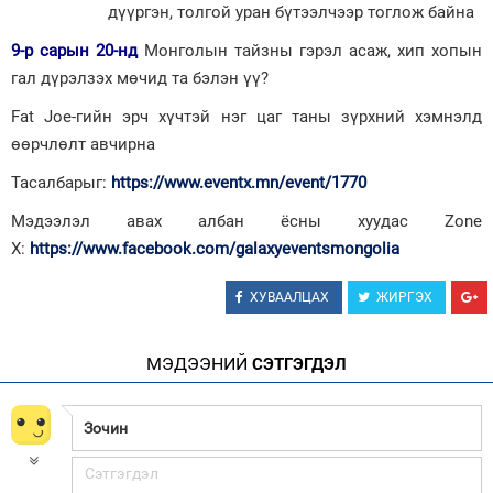
дүүргэн, толгой уран бүтээлчээр тоглож байна
9-р сарын 20-нд
Монголын тайзны гэрэл асаж, хип хопын
гал дүрэлзэх мөчид та бэлэн үү?
Fat Joe-гийн эрч хүчтэй нэг цаг таны зүрхний хэмнэлд
өөрчлөлт авчирна
Тасалбарыг:
https://www.eventx.mn/event/1770
Мэдээлэл авах албан ёсны хуудас Zone
X:
https://www.facebook.com/galaxyeventsmongolia
ХУВААЛЦАХ
ЖИРГЭХ
МЭДЭЭНИЙ
СЭТГЭГДЭЛ