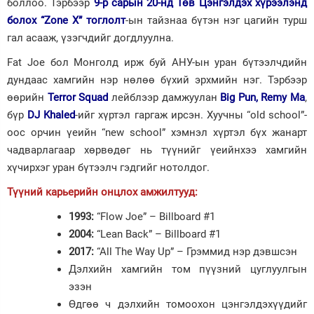
боллоо. Тэрбээр
9-р сарын 20-нд Төв Цэнгэлдэх хүрээлэнд
болох “Zone X” тоглолт
-ын тайзнаа бүтэн нэг цагийн турш
Зурхай
гал асааж, үзэгчдийг догдлуулна.
Fat Joe бол Монголд ирж буй АНУ-ын уран бүтээлчдийн
дундаас хамгийн нэр нөлөө бүхий эрхмийн нэг. Тэрбээр
өөрийн
Terror Squad
лейблээр дамжуулан
Big Pun, Remy Ma
,
бүр
DJ Khaled
-ийг хүртэл гаргаж ирсэн. Хуучны “old school”-
оос орчин үеийн “new school” хэмнэл хүртэл бүх жанарт
чадварлагаар хөрвөдөг нь түүнийг үеийнхээ хамгийн
хүчирхэг уран бүтээлч гэдгийг нотолдог.
Түүний карьерийн онцлох амжилтууд:
1993:
“Flow Joe” – Billboard #1
2004:
“Lean Back” – Billboard #1
2017:
“All The Way Up” – Грэммид нэр дэвшсэн
Дэлхийн хамгийн том пүүзний цуглуулгын
эзэн
Өдгөө ч дэлхийн томоохон цэнгэлдэхүүдийг