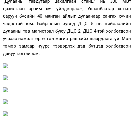
“Дулааны тавдугаар цахилгаан станц” нь 300 МВт
цахилгаан эрчим хүч үйлдвэрлэж, Улаанбаатар хотын
баруун бүсийн 40 мянган айлыг дулаанаар хангах хүчин
чадалтай юм. Байршлын хувьд ДЦС 5 нь нийслэлийн
дулааны төв магистрал буюу ДЦС 2, ДЦС 4-тэй холбогдсон
учраас нэмэлт өргөтгөл магистрал хийх шаардлагагүй. Мөн
төмөр замаар нүүрс тээвэрлэх дэд бүтцэд холбогдсон
давуу талтай юм.