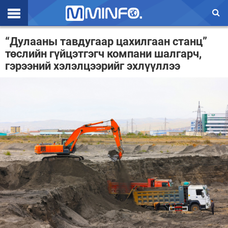
Эхлэл
“Дулааны тавдугаар цахилгаан станц”
төслийн гүйцэтгэгч компани шалгарч,
Цаг агаар
гэрээний хэлэлцээрийг эхлүүллээ
Валют ханш
Улс төр
Эдийн засаг
Үзэл бодол
Спорт
Нийгэм
Дэлхий
Энтертайнмэнт