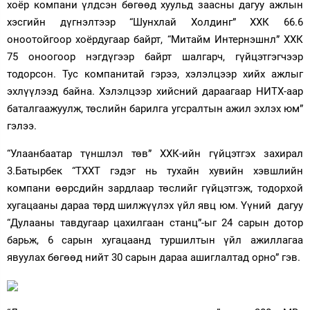
хоёр компани үлдсэн бөгөөд хуульд заасны дагуу ажлын
хэсгийн дүгнэлтээр “Шунхлай Холдинг” ХХК 66.6
оноотойгоор хоёрдугаар байрт, “Митайм Интернэшнл” ХХК
75 оноогоор нэгдүгээр байрт шалгарч, гүйцэтгэгчээр
тодорсон. Тус компанитай гэрээ, хэлэлцээр хийх ажлыг
эхлүүлээд байна. Хэлэлцээр хийсний дараагаар НИТХ-аар
баталгаажуулж, төслийн барилга угсралтын ажил эхлэх юм”
гэлээ.
“Улаанбаатар түншлэл төв” ХХК-ийн гүйцэтгэх захирал
3.Батырбек “ТХХТ гэдэг нь тухайн хувийн хэвшлийн
компани өөрсдийн зардлаар төслийг гүйцэтгэж, тодорхой
хугацааны дараа төрд шилжүүлэх үйл явц юм. Үүний дагуу
“Дулааны тавдугаар цахилгаан станц”-ыг 24 сарын дотор
барьж, 6 сарын хугацаанд туршилтын үйл ажиллагаа
явуулах бөгөөд нийт 30 сарын дараа ашиглалтад орно” гэв.