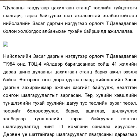
“Дулааны тавдугаар цахилгаан станц” төслийн гүйцэтгэгч
Зурхай
шалгарч, гэрээ байгуулах шат эхэлсэнтэй холбоотойгоор
нийслэлийн Засаг даргын нэгдүгээр орлогч Т.Даваадалай
болон холбогдох албаныхан тухайн байршилд ажиллалаа.
Нийслэлийн Засаг даргын нэгдүгээр орлогч Т.Даваадалай
“1984 онд ТЭЦ-4 үйлдвэр баригдсанаас хойш 41 жилийн
дараа шинэ дулааны цахилгаан станц барих ажил эхэлж
байна. Өнгөрсөн оны дөрөвдүгээр сард нийслэлийн Засаг
даргын захирамжаар ажлын хэсгийг байгуулж, нээлттэй
сонгон шалгаруулалтыг зарласан. Төр, хувийн хэвшлийн
түншлэлийн тухай хуулийн дагуу тус төслийн зураг төсөл,
төсвийг боловсруулах, барих, ашиглах, шилжүүлэх
хэлбэрээр түншлэлийн гэрээ байгуулах сонгон
шалгаруулалтад нийт 11 компани саналаа ирүүлсэн.
Дөрвөн үе шаттайгаар шалгаруулалт явагдсаны дараагаар