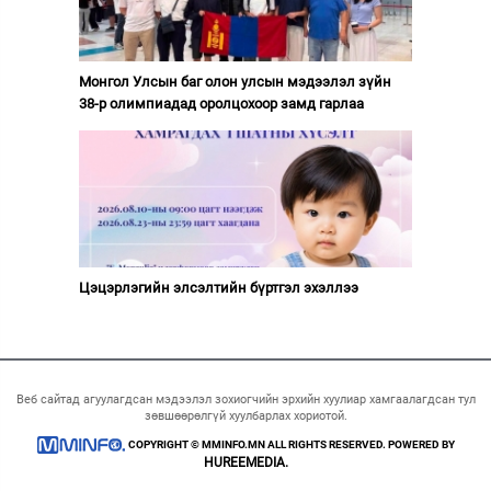
Монгол Улсын баг олон улсын мэдээлэл зүйн
38-р олимпиадад оролцохоор замд гарлаа
Цэцэрлэгийн элсэлтийн бүртгэл эхэллээ
Веб сайтад агуулагдсан мэдээлэл зохиогчийн эрхийн хуулиар хамгаалагдсан тул
зөвшөөрөлгүй хуулбарлах хориотой.
COPYRIGHT © MMINFO.MN ALL RIGHTS RESERVED. POWERED BY
HUREEMEDIA.