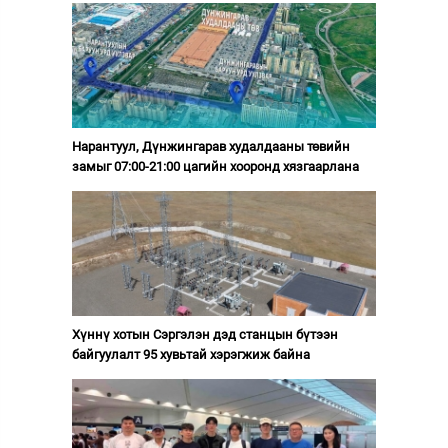
Нарантуул, Дүнжингарав худалдааны төвийн
замыг 07:00-21:00 цагийн хооронд хязгаарлана
Хүннү хотын Сэргэлэн дэд станцын бүтээн
байгуулалт 95 хувьтай хэрэгжиж байна