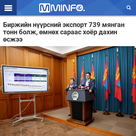
Эхлэл
Биржийн нүүрсний экспорт 739 мянган
тонн болж, өмнөх сараас хоёр дахин
Цаг агаар
өсжээ
Валют ханш
Улс төр
Эдийн засаг
Үзэл бодол
Спорт
Нийгэм
Дэлхий
Энтертайнмэнт