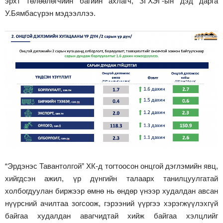
эрхт төлөөлөгчийн багийн ахлагч, ЗГХЭГ-ын дэд дарга
У.Бямбасүрэн мэдээллээ.
“Эрдэнэс Тавантолгой” ХК-д тогтоосон онцгой дэглэмийн явц,
хийгдсэн ажил, үр дүнгийн талаарх танилцуулгатай
холбогдуулан биржээр өмнө нь өндөр үнээр худалдан авсан
нүүрсний ачилтаа зогсоож, гэрээний үүргээ хэрэгжүүлэхгүй
байгаа худалдан авагчидтай хийж байгаа хэлцлийг