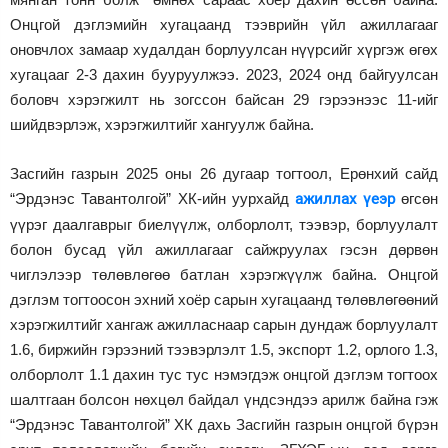
Онцгой дэглэмийн хугацаанд тээврийн үйл ажиллагааг
оновчлох замаар худалдан борлуулсан нүүрсийг хүргэж өгөх
хугацааг 2-3 дахин бууруулжээ. 2023, 2024 онд байгуулсан
боловч хэрэгжилт нь зогссон байсан 29 гэрээнээс 11-ийг
шийдвэрлэж, хэрэгжилтийг хангуулж байна.
Засгийн газрын 2025 оны 26 дугаар тогтоол, Ерөнхий сайд
“Эрдэнэс Тавантолгой” ХК-ийн уурхайд
ажиллах үеэр
өгсөн
үүрэг даалгаврыг биелүүлж, олборлолт, тээвэр, борлуулалт
болон бусад үйл ажиллагааг сайжруулах гэсэн дөрвөн
чиглэлээр төлөвлөгөө батлан хэрэгжүүлж байна. Онцгой
дэглэм тогтоосон эхний хоёр сарын хугацаанд төлөвлөгөөний
хэрэгжилтийг хангаж ажилласнаар сарын дундаж борлуулалт
1.6, биржийн гэрээний тээвэрлэлт 1.5, экспорт 1.2, орлого 1.3,
олборлолт 1.1 дахин тус тус нэмэгдэж онцгой дэглэм тогтоох
шалтгаан болсон нөхцөл байдал үндсэндээ арилж байна гэж
“Эрдэнэс Тавантолгой” ХК дахь Засгийн газрын онцгой бүрэн