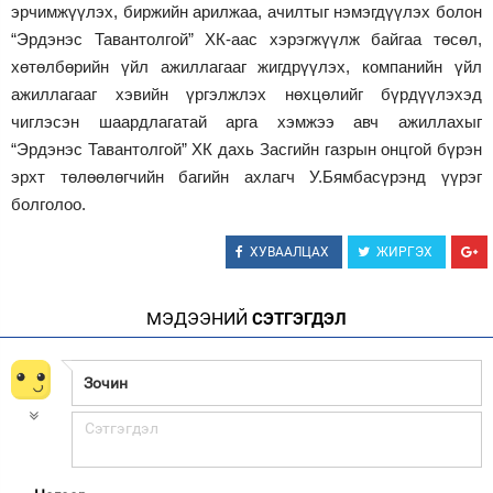
эрчимжүүлэх, биржийн арилжаа, ачилтыг нэмэгдүүлэх болон
“Эрдэнэс Тавантолгой” ХК-аас хэрэгжүүлж байгаа төсөл,
хөтөлбөрийн үйл ажиллагааг жигдрүүлэх, компанийн үйл
ажиллагааг хэвийн үргэлжлэх нөхцөлийг бүрдүүлэхэд
чиглэсэн шаардлагатай арга хэмжээ авч ажиллахыг
“Эрдэнэс Тавантолгой” ХК дахь Засгийн газрын онцгой бүрэн
эрхт төлөөлөгчийн багийн ахлагч У.Бямбасүрэнд үүрэг
болголоо.
ХУВААЛЦАХ
ЖИРГЭХ
МЭДЭЭНИЙ
СЭТГЭГДЭЛ