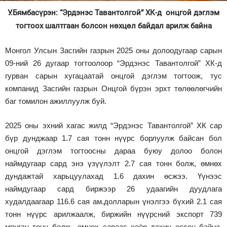
У.Бямбасүрэн: “Эрдэнэс Тавантолгой” ХК-д онцгой дэглэм
Зурхай
тогтоох шалтгаан болсон нөхцөл байдал арилж байна
Монгол Улсын Засгийн газрын 2025 оны долоодугаар сарын
09-ний 26 дугаар тогтоолоор “Эрдэнэс Тавантолгой” ХК-д
гурван сарын хугацаатай онцгой дэглэм тогтоож, тус
компанид Засгийн газрын Онцгой бүрэн эрхт төлөөлөгчийн
баг томилон ажиллуулж буй.
2025 оны эхний хагас жилд “Эрдэнэс Тавантолгой” ХК сар
бүр дунджаар 1.7 сая тонн нүүрс борлуулж байсан бол
онцгой дэглэм тогтоосны дараа буюу долоо болон
наймдугаар сард энэ үзүүлэлт 2.7 сая тонн болж, өмнөх
дундажтай харьцуулахад 1.6 дахин өсжээ. Үүнээс
наймдугаар сард биржээр 26 удаагийн дуудлага
худалдаагаар 116.6 сая ам.долларын үнэлгээ бүхий 2.1 сая
тонн нүүрс арилжаалж, биржийн нүүрсний экспорт 739
мянган тонн болж өмнөх сараас хоёр дахин өссөн байна.