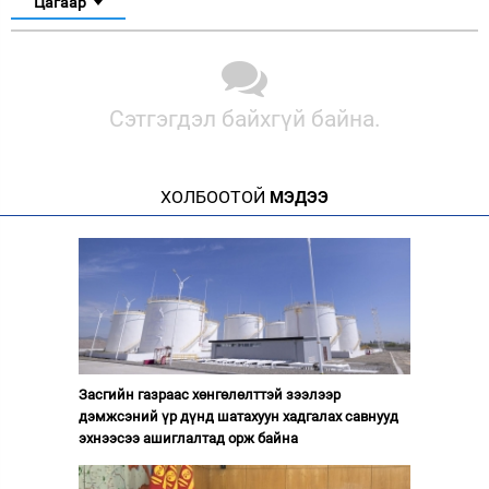
Цагаар
Сэтгэгдэл байхгүй байна.
ХОЛБООТОЙ
МЭДЭЭ
Засгийн газраас хөнгөлөлттэй зээлээр
дэмжсэний үр дүнд шатахуун хадгалах савнууд
эхнээсээ ашиглалтад орж байна