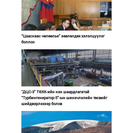
“Цааснаас чөлөөлье” зөвлөлдөх хэлэлцүүлэг
боллоо
"ДЦС-3” ТӨХК-ийн нэн шаардлагатай
“Турбингенератор-5”-ын шинэчлэлийн төсвийг
шийдвэрлэхээр болов