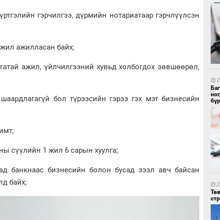
бүртгэлийн гэрчилгээ, дүрмийн нотариатаар гэрчлүүлсэн
2
й жил ажилласан байх;
Бо
ба
агатай ажил, үйлчилгээний хувьд холбогдох зөвшөөрөл,
2
Ба
но
 шаардлагагүй бол түрээсийн гэрээ гэх мэт бизнесийн
бү
имт;
1
Бү
ны сүүлийн 1 жил 6 сарын хуулга;
тээ
усад банкнаас бизнесийн болон бусад зээл авч байсан
лд байх;
2
Тө
ст