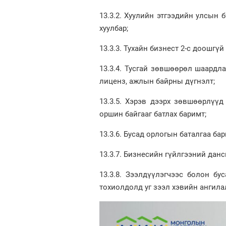
13.3.2. Хуулийн этгээдийн улсын 
хуулбар;
13.3.3. Тухайн бизнест 2-с доошгү
13.3.4. Тусгай зөвшөөрөл шаардл
лиценз, ажлын байрны дүгнэлт;
13.3.5. Хэрэв дээрх зөвшөөрлүүд
оршин байгааг батлах баримт;
13.3.6. Бусад орлогын баталгаа бар
13.3.7. Бизнесийн гүйлгээний данс
13.3.8. Зээлдүүлэгчээс болон б
тохиолдолд уг зээл хэвийн ангила