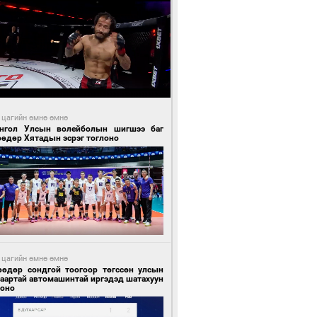
 цагийн өмнө өмнө
нгол Улсын волейболын шигшээ баг
өөдөр Хятадын эсрэг тоглоно
 цагийн өмнө өмнө
өөдөр сондгой тоогоор төгссөн улсын
гаартай автомашинтай иргэдэд шатахуун
гоно