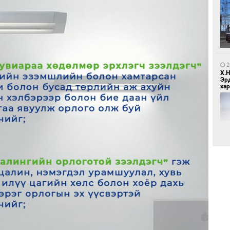
1
МИ
аж
2
Х.
Эр
хар
1
С.
ий
2
Хөш
1
Н.