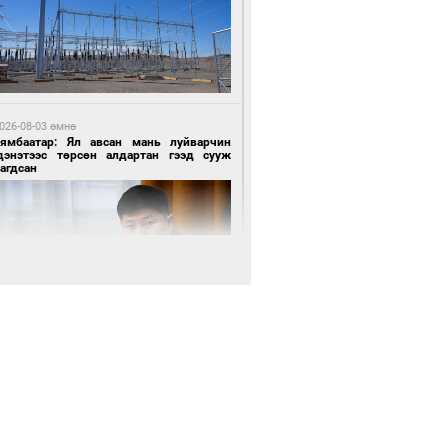
6 цагийн өмнө өмнө
АТ ТӨХК “Боинг” компанитай хамтын
иллагаагаа өргөжүүлнэ
026-08-03 өмнө
Нямбаатар: Ял авсан мань луйварчин
дэнэтээс төрсөн алдартан гээд сууж
агдсан
6 цагийн өмнө өмнө
Амарсайхан: Иргэдийг хохироосон ААН-
н нуугтмал хөрөнгийг битүүмжлэнэ
026-08-03 өмнө
өө бүтсэн түүхийг өгүүлэх 7 баримт
6 цагийн өмнө өмнө
Номтойбаяр: Аймгуудад тулгамдаж буй