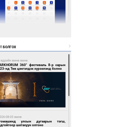
 цагийн өмнө өмнө
Х-ын дарга С.Бямбацогт Сутай хайрхны
гэрийг тахих тахилгад оролцлоо
Л
БОЛГОХ
 өдрийн өмнө өмнө
ARKHORUM 360° фестиваль 8-р сарын
23-нд Төв цэнгэлдэх хүрээлэнд болно
 цагийн өмнө өмнө
ргаан цагаан мэнгэтэй харагчин үхэр
өр
026-08-03 өмнө
томашинд улсын дугаарын тэгш,
ндгойгоор шатахуун олгоно