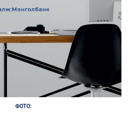
ас
та
2
Хө
та
1
Өн
ду
ол
2
“Ну
ФОТО:
1
С.
во
та