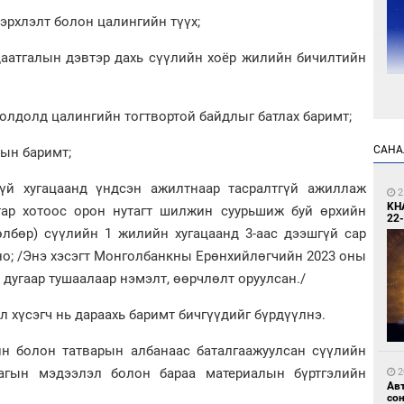
 эрхлэлт болон цалингийн түүх;
 даатгалын дэвтэр дахь сүүлийн хоёр жилийн бичилтийн
иолдолд цалингийн тогтвортой байдлыг батлах баримт;
1
УИ
тэн
САНА
лын баримт;
гүй хугацаанд үндсэн ажилтнаар тасралтгүй ажиллаж
2
KH
атар хотоос орон нутагт шилжин суурьшиж буй өрхийн
22-
төлбөр) сүүлийн 1 жилийн хугацаанд 3-аас дээшгүй сар
но; /Энэ хэсэгт Монголбанкны Ерөнхийлөгчийн 2023 оны
 дугаар тушаалаар нэмэлт, өөрчлөлт оруулсан./
2
Зу
эл хүсэгч нь дараахь баримт бичгүүдийг бүрдүүлнэ.
өд
ийн болон татварын албанаас баталгаажуулсан сүүлийн
лагын мэдээлэл болон бараа материалын бүртгэлийн
2
Ав
со