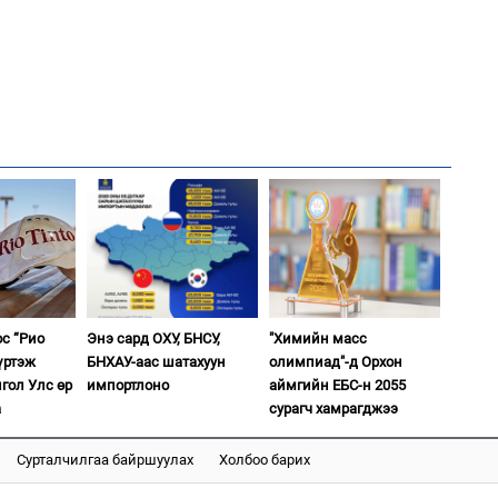
2
"Х
ЕБС
1
Со
95 
2
Ст
72
хү
ос “Рио
Энэ сард ОХУ, БНСУ,
"Химийн масс
үртэж
БНХАУ-аас шатахуун
олимпиад"-д Орхон
гол Улс өр
импортлоно
аймгийн ЕБС-н 2055
а
сурагч хамрагджээ
1
Ав
тат
Сурталчилгаа байршуулах
Холбоо барих
2
Со