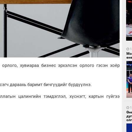
1
Мо
өн
 орлого, хувиараа бизнес эрхэлсэн орлого гэсэн хоёр
сэгч дараахь баримт бичгүүдийг бүрдүүлнэ.
уллагын цалингийн тэмдэглэл, хүснэгт, картын гүйгээ
1
Өн
ду
ол