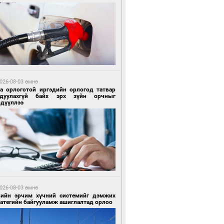
 цагийн өмнө өмнө
роо орохгүй, өдөртөө 28-30 хэм дулаан
йна
026-08-03 өмнө
га орлоготой иргэдийн орлогод татвар
гдуулахгүй байх эрх зүйн орчныг
рдүүллээ
5 цагийн өмнө өмнө
х төрлийн шатахууны импортыг шуурхай
вэрлэхэд гурван яам хамтран ажиллана
026-08-03 өмнө
вийн эрчим хүчний системийг дэмжих
ратегийн байгууламж ашиглалтад орлоо