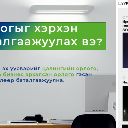
ШУУ
2
Ир
ги
ду
1
Нар