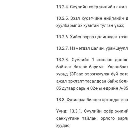
13.2.4. Сүүлийн хоёр жилийн ажил
13.2.5. Зээл хүсэгчийн нийгмийн
хуулбарыг эх хувьтай тулган үзэх;
13.2.6. Хийснээрээ цалинждаг тох
13.2.7. Нэмэгдэл цалин, урамшуул
13.2.8. Сүүлийн 1 жилээс доош
байгааг батлах баримт. Улаанба
хувьд (ЗГ-аас хэрэгжүүлж буй хө
ажил эрхлэлт тасалдсан байж бол
05 дугаар сарын 02-ны өдрийн А-85
13.3. Хувиараа бизнес эрхэлдэг зэ
Үүнд: 13.3.1. Сүүлийн хоёр жил
санхүүгийн тайлан, орлого зар
хуудас;