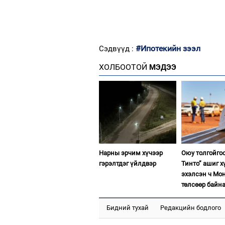
#Ипотекийн зээл
Сэдвүүд :
ХОЛБООТОЙ
МЭДЭЭ
Нарны эрчим хүчээр
Оюу толгойго
гэрэлтдэг үйлдвэр
Тинто” ашиг х
эхэлсэн ч Мон
төлсөөр байн
Бидний тухай
Редакцийн бодлого