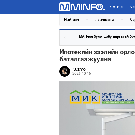
ЭХЛЭЛ
УЛ
Нийтлэл
•
Ярилцлага
•
Су
МАН-ын бүлэг хоёр даргатай бо
Ипотекийн зээлийн орло
баталгаажуулна
Kuzmo
2025-10-16