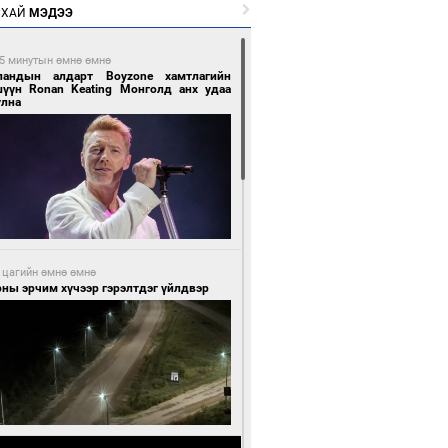
РХАЙ
МЭДЭЭ
5 минутын өмнө өмнө
ландын алдарт Boyzone хамтлагийн
шүүн Ronan Keating Монголд анх удаа
улна
 цагийн өмнө өмнө
ны эрчим хүчээр гэрэлтдэг үйлдвэр