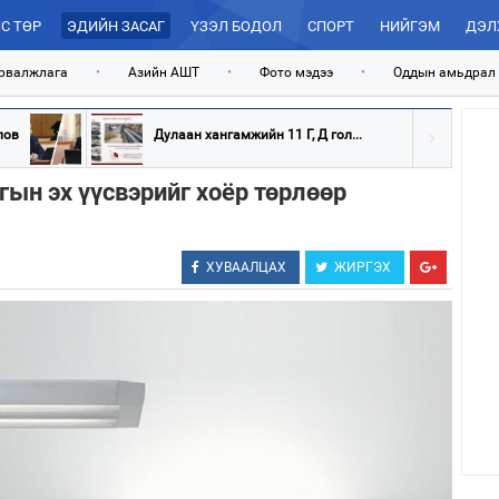
С ТӨР
ЭДИЙН ЗАСАГ
ҮЗЭЛ БОДОЛ
СПОРТ
НИЙГЭМ
ДЭЛ
рвалжлага
•
Азийн АШТ
•
Фото мэдээ
•
Оддын амьдрал
лов
Дулаан хангамжийн 11 Г, Д гол...
гын эх үүсвэрийг хоёр төрлөөр
ХУВААЛЦАХ
ЖИРГЭХ