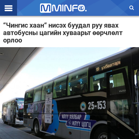
Эхлэл
“Чингис хаан“ нисэх буудал руу явах
автобусны цагийн хуваарьт өөрчлөлт
Цаг агаар
орлоо
Валют ханш
Улс төр
Эдийн засаг
Үзэл бодол
Спорт
Нийгэм
Дэлхий
Энтертайнмэнт