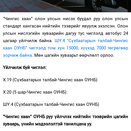
Зурхай
“Чингис хаан” олон улсын нисэх буудал руу олон улсын
стандарт хангасан нийтийн тээврийг явуулж эхэлсэн. Олон
улсын нислэгийн хуваарийн дагуу тус чиглэлд автобус 24
цагаар үйлчилж байна.
ШҮ:4 “Сүхбаатарын талбай-Чингис
хаан ОУНБ” чиглэлд том хүн 15000, хүүхэд 7000 төгрөгөөр
зорчиж байна
. Мөн цагийн хуваарьт өөрчлөлт орлоо.
Үйлчилж буй чиглэл:
Х:19 (Сүхбаатарын талбай-Чингис хаан ОУНБ)
Х:20 (5 шар-Чингис хаан ОУНБ)
ШҮ:4 (Сүхбаатарын талбай-Чингис хаан ОУНБ)
"Чингис хаан" ОУНБ руу үйлчлэх нийтийн тээврийн цагийн
хуваарь, үнийн мэдээлэлтэй танилцана уу.