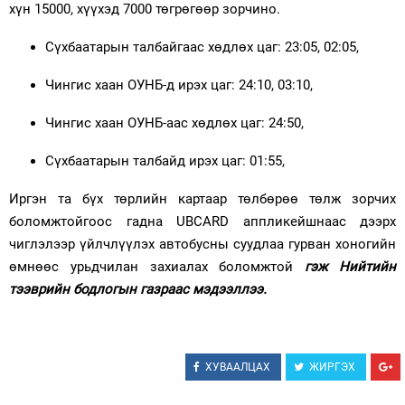
хүн 15000, хүүхэд 7000 төгрөгөөр зорчино.
Сүхбаатарын талбайгаас хөдлөх цаг: 23:05, 02:05,
Чингис хаан ОУНБ-д ирэх цаг: 24:10, 03:10,
Чингис хаан ОУНБ-аас хөдлөх цаг: 24:50,
Сүхбаатарын талбайд ирэх цаг: 01:55,
Иргэн та бүх төрлийн картаар төлбөрөө төлж зорчих
боломжтойгоос гадна UBCARD аппликейшнаас дээрх
чиглэлээр үйлчлүүлэх автобусны суудлаа гурван хоногийн
өмнөөс урьдчилан захиалах боломжтой
гэж Нийтийн
тээврийн бодлогын газраас мэдээллээ.
ХУВААЛЦАХ
ЖИРГЭХ