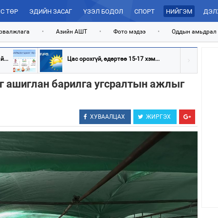
С ТӨР
ЭДИЙН ЗАСАГ
ҮЗЭЛ БОДОЛ
СПОРТ
НИЙГЭМ
ДЭЛ
рвалжлага
•
Азийн АШТ
•
Фото мэдээ
•
Оддын амьдрал
...
Цас орохгүй, өдөртөө 15-17 хэм...
г ашиглан барилга угсралтын ажлыг
ХУВААЛЦАХ
ЖИРГЭХ