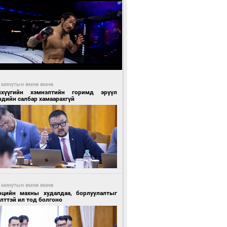
 минутын өмнө өмнө
нхүүгийн хэмнэлтийн горимд эрүүл
ндийн салбар хамаарахгүй
 минутын өмнө өмнө
өцийн махны худалдаа, борлуулалтыг
лттэй ил тод болгоно