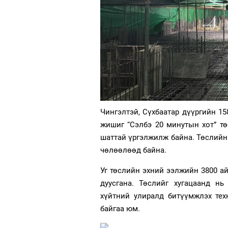
Чингэлтэй, Сүхбаатар дүүргийн 15
жишиг “Сэлбэ 20 минутын хот” т
шаттай үргэлжилж байна. Төслийн
чөлөөлөөд байна.
Уг төслийн эхний ээлжийн 3800 а
дуусгана. Төслийг хугацаанд нь
хүйтний улиралд битүүмжлэх тех
байгаа юм.