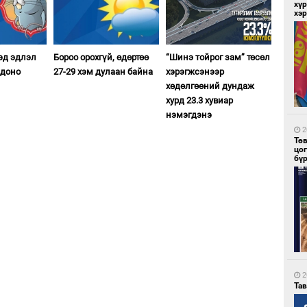
хүр
хэ
1
Бү
эд эдлэл
Бороо орохгүй, өдөртөө
“Шинэ тойрог зам” төсөл
на
лдоно
27-29 хэм дулаан байна
хэрэгжсэнээр
то
хөдөлгөөний дундаж
хурд 23.3 хувиар
нэмэгдэнэ
2
Тө
цо
бү
2
Ою
эхэ
2
Та