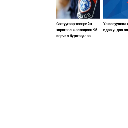
Согтуугаар тээврийн
Үс засуулвал 
хэрэгсэл жолоодсон 95
идээ ундаа о
зөрчил бүртгэгдлээ