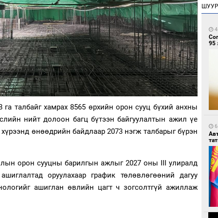
ШУУ
4
Со
95 
8 га талбайг хамрах 8565 өрхийн орон сууц бүхий анхны
өслийн нийт долоон багц бүтээн байгуулалтын ажил үе
6
 хүрээнд өнөөдрийн байдлаар 2073 нэгж талбарыг бүрэн
Ав
тат
йлын орон сууцны барилгын ажлыг 2027 оны III улиралд
 ашиглалтад оруулахаар график төлөвлөгөөний дагуу
нологийг ашиглан өвлийн цагт ч зогсолтгүй ажиллаж