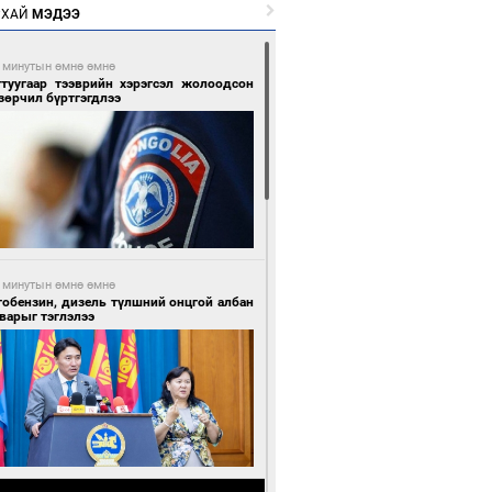
РХАЙ
МЭДЭЭ
 минутын өмнө өмнө
гтуугаар тээврийн хэрэгсэл жолоодсон
зөрчил бүртгэгдлээ
 минутын өмнө өмнө
тобензин, дизель түлшний онцгой албан
варыг тэглэлээ