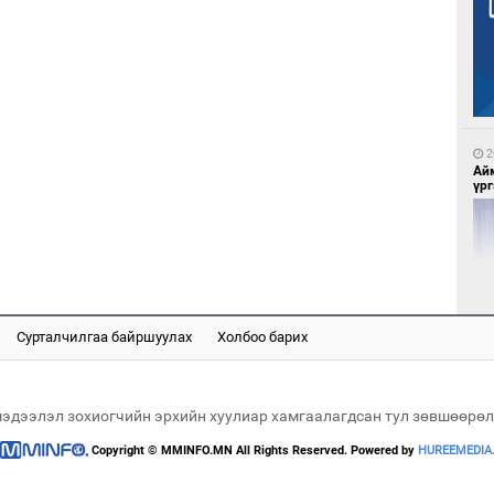
2
МА
нас
2
Ай
үрг
3
Во
эх
Сурталчилгаа байршуулах
Холбоо барих
2
Эн
сур
мэдээлэл зохиогчийн эрхийн хуулиар хамгаалагдсан тул зөвшөөрөл
Copyright © MMINFO.MN All Rights Reserved. Powered by
HUREEMEDIA
4
Үс 