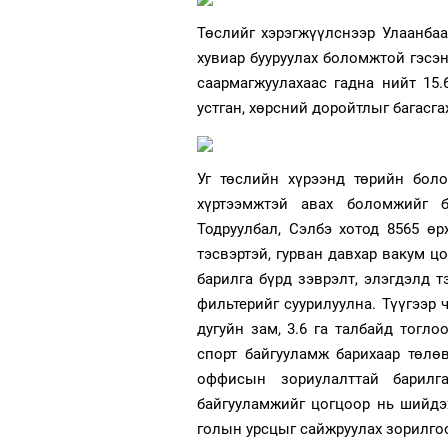
Төслийг хэрэгжүүлснээр Улаанбаа
хувиар бууруулах боломжтой гэсэн
саармагжуулахаас гадна нийт 15.
устган, хөрсний доройтлыг багасга
Уг төслийн хүрээнд төрийн бол
хүртээмжтэй авах боломжийг бү
Тодруулбал, Сэлбэ хотод 8565 ө
тэсвэртэй, гурван давхар вакум ц
барилга бүрд зэврэлт, элэгдэлд т
фильтерийг суурилуулна. Түүгээр ч
дугуйн зам, 3.6 га талбайд тогло
спорт байгууламж барихаар төлөв
оффисын зориулалттай барилг
байгууламжийг цогцоор нь шийдэ
голын урсцыг сайжруулах зорилгоо