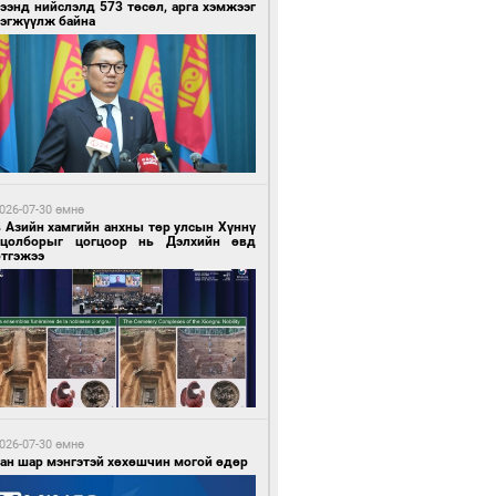
ээнд нийслэлд 573 төсөл, арга хэмжээг
рэгжүүлж байна
5 минутын өмнө өмнө
х шатанд хэмнэлтийн горимд шилжиж,
йр наадам, зөвлөгөөн, гадаад
милолтыг хориглолоо
026-07-30 өмнө
в Азийн хамгийн анхны төр улсын Хүннү
гцолборыг цогцоор нь Дэлхийн өвд
ртгэжээ
1 минутын өмнө өмнө
у толгойгоос “Рио Тинто” ашиг хүртэж
лсэн ч Монгол Улс өр төлсөөр байна
026-07-30 өмнө
ван шар мэнгэтэй хөхөшчин могой өдөр