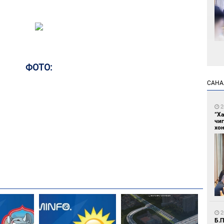
9
ФОТО:
Мо
төл
САНА
2
“Х
чи
хон
1
16
ху
2
Б.