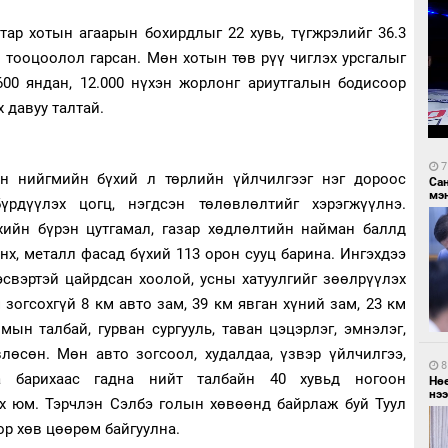
тар хотын агаарын бохирдлыг 22 хувь, түгжрэлийг 36.3
 тооцоолол гарсан. Мөн хотын төв рүү чиглэх урсгалыг
600 яндан, 12.000 нүхэн жорлонг ариутгалын бодисоор
х давуу талтай.
7
он нийгмийн бүхий л төрлийн үйлчилгээг нэг дороос
Са
мэ
рдүүлэх цогц, нэгдсэн төлөвлөлтийг хэрэгжүүлнэ.
рхийн бүрэн цутгамал, газар хөдлөлтийн найман баллд
онх, металл фасад бүхий 113 орон сууц барина. Ингэхдээ
эсвэртэй цайрдсан хоолой, усны хатуулгийг зөөлрүүлэх
 зогсохгүй 8 км авто зам, 39 км явган хүний зам, 23 км
омын талбай, гурван сургууль, таван цэцэрлэг, эмнэлэг,
лөсөн. Мөн авто зогсоол, худалдаа, үзвэр үйлчилгээ,
8
а барихаас гадна нийт талбайн 40 хувьд ногоон
Нө
нээ
х юм. Тэрчлэн Сэлбэ голын хөвөөнд байрлаж буй Туул
р хөв цөөрөм байгуулна.