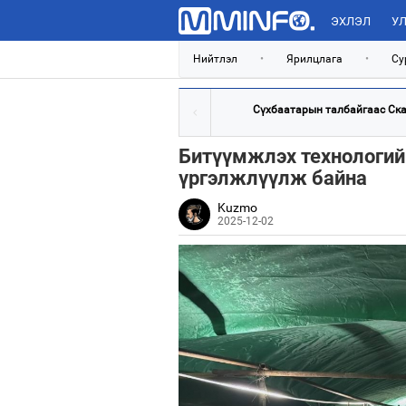
ЭХЛЭЛ
УЛ
Нийтлэл
•
Ярилцлага
•
Су
Сүхбаатарын талбайгаас Скай
Битүүмжлэх технологий
үргэлжлүүлж байна
Kuzmo
2025-12-02