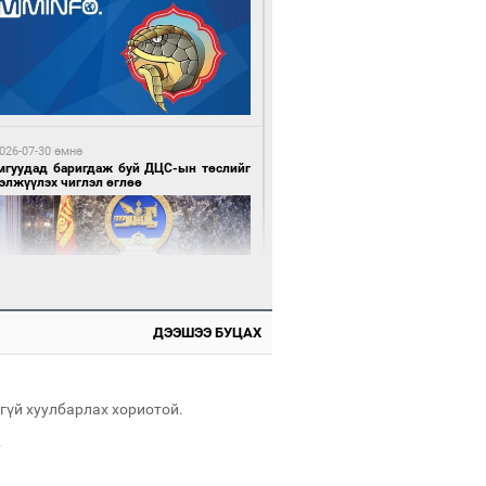
3 минутын өмнө өмнө
Н-ын 50 настнууд Хөвсгөлд, 40
тнууд нь Хэнтийд “хуралджээ”
026-07-30 өмнө
мгуудад баригдаж буй ДЦС-ын төслийг
элжүүлэх чиглэл өглөө
7 минутын өмнө өмнө
ллейбол эрэгтэйчүүдийн шигшээ баг
ний хожлоо байгууллаа
ДЭЭШЭЭ БУЦАХ
026-07-30 өмнө
э намар 1-6 дугаар ангийн хүүхдүүдэд
гуулийн автобус үйлчилнэ
гүй хуулбарлах хориотой.
.
4 минутын өмнө өмнө
засуулвал эд эдлэл идээ ундаа олдоно