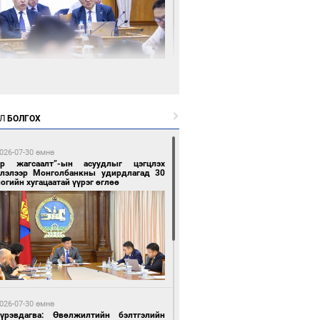
 минутын өмнө өмнө
нгол Улс “COP17”-д “Тал хээрийн
өвлөгөө”-гөө танилцуулна
Л
БОЛГОХ
026-07-30 өмнө
ар жагсаалт”-ын асуудлыг цэгцлэх
глэлээр Монголбанкны удирдлагад 30
огийн хугацаатай үүрэг өглөө
0 минутын өмнө өмнө
 төрлийн эмийг нэг эх үүсвэрээс
далдан авах журмыг баталлаа
026-07-30 өмнө
Пүрэвдагва: Өвөлжилтийн бэлтгэлийн