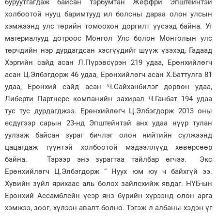
буруутгагдаж байсан тэрбумтан Жеффри Эпштейнтэй
холбоотой нууц баримтууд ил болсны дараа олон улсын
Зурхай
хэмжээнд улс төрийн томоохон доргилт үүсээд байна. Уг
материалууд дотроос Монгол Улс болон Монголын улс
төрчдийн нэр дурдагдсан хэсгүүдийг шүүж үзэхэд, Гадаад
Хэргийн сайд асан Л.Пүрэвсүрэн 219 удаа, Ерөнхийлөгч
асан Ц.Элбэгдорж 46 удаа, Ерөнхийлөгч асан Х.Баттулга 81
удаа, Ерөнхий сайд асан Ч.Сайханбилэг дөрвөн удаа,
Либерти Партнерс компанийн захирал Ч.Ганбат 194 удаа
тус тус дурдагджээ. Ерөнхийлөгч Ц.Элбэгдорж 2013 оны
есдүгээр сарын 23-нд Эпштейнтэй анх удаа нүүр тулан
уулзаж байсан зураг бичлэг олон нийтийн сүлжээнд
цацагдаж түүнтэй холбоотой мэдээллүүд хөвөрсөөр
байна. Тэрээр энэ зурагтаа тайлбар өгчээ. Экс
Ерөнхийлөгч Ц.Элбэгдорж “ Нуух юм юу ч байхгүй ээ.
Хувийн зүйл ярихаас аль болох зайлсхийж явдаг. НҮБ-ын
Ерөнхий Ассамблейн үеэр янз бүрийн хүрээнд олон арга
хэмжээ, зоог, хүлээн авалт болно. Тэгэж л албаны хэдэн үг