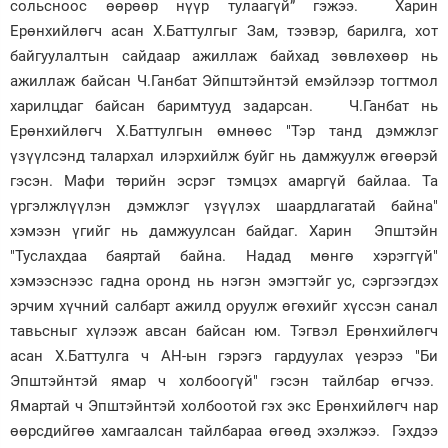
сольсноос өөрөөр нүүр тулаагүй” гэжээ. Харин
Ерөнхийлөгч асан Х.Баттулгыг Зам, тээвэр, барилга, хот
байгуулалтын сайдаар ажиллаж байхад зөвлөхөөр нь
ажиллаж байсан Ч.Ганбат Эйпштэйнтэй емэйлээр тогтмол
харилцдаг байсан баримтууд задарсан. Ч.Ганбат нь
Ерөнхийлөгч Х.Баттулгын өмнөөс "Тэр танд дэмжлэг
үзүүлсэнд талархал илэрхийлж буйг нь дамжуулж өгөөрэй
гэсэн. Мафи төрийн эсрэг тэмцэх амаргүй байлаа. Та
үргэлжлүүлэн дэмжлэг үзүүлэх шаардлагатай байна"
хэмээн үгийг нь дамжуулсан байдаг. Харин Эпштэйн
"Туслахдаа баяртай байна. Надад мөнгө хэрэггүй"
хэмээснээс гадна оронд нь нэгэн эмэгтэйг ус, сэргээгдэх
эрчим хүчний салбарт ажилд оруулж өгөхийг хүссэн санал
тавьсныг хүлээж авсан байсан юм. Тэгвэл Ерөнхийлөгч
асан Х.Баттулга ч АН-ын гэрэгэ гардуулах үеэрээ "Би
Эпштэйнтэй ямар ч холбоогүй" гэсэн тайлбар өгчээ.
Ямартай ч Эпштэйнтэй холбоотой гэх экс Ерөнхийлөгч нар
өөрсдийгөө хамгаалсан тайлбараа өгөөд эхэлжээ. Гэхдээ