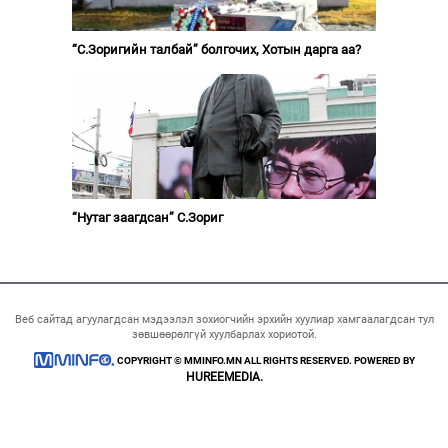
“С.Зоригийн талбай” болгочих, Хотын дарга аа?
“Нутаг заагдсан” С.Зориг
Веб сайтад агуулагдсан мэдээлэл зохиогчийн эрхийн хуулиар хамгаалагдсан тул
зөвшөөрөлгүй хуулбарлах хориотой.
COPYRIGHT © MMINFO.MN ALL RIGHTS RESERVED. POWERED BY
HUREEMEDIA.