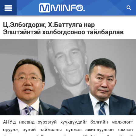
Эхлэл
Ц.Элбэгдорж, Х.Баттулга нар
Эпштэйнтэй холбогдсоноо тайлбарлав
Цаг агаар
Валют ханш
Улс төр
Эдийн засаг
Үзэл бодол
Спорт
Нийгэм
Дэлхий
АНУ-д насанд хүрээгүй хүүхдүүдийг бэлгийн мөлжлөгт
оруулж, хүний наймааны сүлжээ ажиллуулсан хэмээн
Энтертайнмэнт