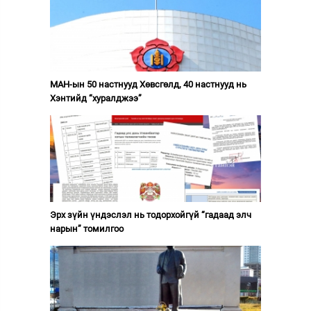
МАН-ын 50 настнууд Хөвсгөлд, 40 настнууд нь
Хэнтийд “хуралджээ”
Эрх зүйн үндэслэл нь тодорхойгүй “гадаад элч
нарын” томилгоо