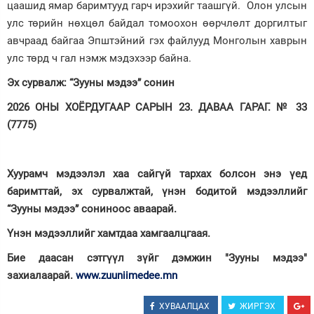
цаашид ямар баримтууд гарч ирэхийг таашгүй. Олон улсын
улс төрийн нөхцөл байдал томоохон өөрчлөлт доргилтыг
авчраад байгаа Эпштэйний гэх файлууд Монголын хаврын
улс төрд ч гал нэмж мэдэхээр байна.
Эх сурвалж: “Зууны мэдээ” сонин
2026 ОНЫ ХОЁРДУГААР САРЫН 23. ДАВАА ГАРАГ. № 33
(7775)
Хуурамч мэдээлэл хаа сайгүй тархах болсон энэ үед
баримттай, эх сурвалжтай, үнэн бодитой мэдээллийг
“Зууны мэдээ” сониноос аваарай.
Үнэн мэдээллийг хамтдаа хамгаалцгаая.
Бие даасан сэтгүүл зүйг дэмжин "Зууны мэдээ"
захиалаарай.
www.zuuniimedee.mn
ХУВААЛЦАХ
ЖИРГЭХ