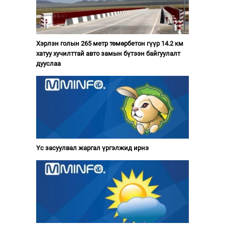
Хэрлэн голын 265 метр төмөрбетон гүүр 14.2 км
хатуу хучилттай авто замын бүтээн байгуулалт
дууслаа
Үс засуулвал жаргал үргэлжид ирнэ