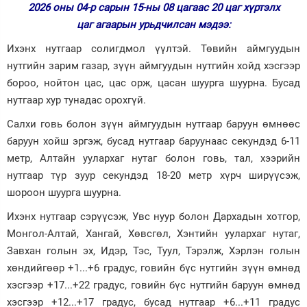
2026 оны 04-р сарын 15-ны 08 цагаас 20 цаг хүртэлх
Зурхай
цаг агаарын урьдчилсан мэдээ:
Ихэнх нутгаар солигдмол үүлтэй. Төвийн аймгуудын
нутгийн зарим газар, зүүн аймгуудын нутгийн хойд хэсгээр
бороо, нойтон цас, цас орж, цасан шуурга шуурна. Бусад
нутгаар хур тунадас орохгүй.
Салхи говь болон зүүн аймгуудын нутгаар баруун өмнөөс
баруун хойш эргэж, бусад нутгаар баруунаас секундэд 6-11
метр, Алтайн уулархаг нутаг болон говь, тал, хээрийн
нутгаар түр зуур секундэд 18-20 метр хүрч ширүүсэж,
шороон шуурга шуурна.
Ихэнх нутгаар сэрүүсэж, Увс нуур болон Дархадын хотгор,
Монгол-Алтай, Хангай, Хөвсгөл, Хэнтийн уулархаг нутаг,
Завхан голын эх, Идэр, Тэс, Туул, Тэрэлж, Хэрлэн голын
хөндийгөөр +1...+6 градус, говийн бүс нутгийн зүүн өмнөд
хэсгээр +17...+22 градус, говийн бүс нутгийн баруун өмнөд
хэсгээр +12...+17 градус, бусад нутгаар +6...+11 градус