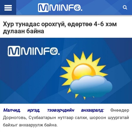
Эхлэл
Хур тунадас орохгүй, өдөртөө 4-6 хэм
дулаан байна
Цаг агаар
Валют ханш
Улс төр
Эдийн засаг
Үзэл бодол
Спорт
Нийгэм
Малчид, иргэд, тээвэрчдийн анхааралд:
Өнөөдөр
Дэлхий
Дорноговь, Сүхбаатарын нутгаар салхи, шороон шуургатай
байхыг анхааруулж байна.
Энтертайнмэнт