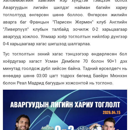
Хөлбөмбөгийн хамгийн нэр хүндтэй тэмцээн болох
Аваргуудын лигийн шилдэг найман багийн хариу
Зурхай
тоглолтууд өнгөрсөн шөнө боллоо. Өнгөрсөн жилийн
аварга баг Францын "Парисен Жермен" клуб Английн
"Ливерпүүл" клубын талбайд зочилж 0-2 харьцаагаар
аваргууд хожлоо. Улмаар хоёр тоглолтын нийлбэр дүнгээр
0-4 харьцаагаар хагас шигшээд шалгарлаа.
Тус тоглолтын эхний хагас тэнцээгээр өндөрлөсөн бол
хоёрдугаар хагаст Усман Дембеле 70 болон 90+1 дэх
минутад гоолдож дубл хийсэн байна. Тэдний өрсөлдөгч нь
өнөөдөр шөнө 03:00 цагт тодрох бөгөөд Баейрн Мюнхэн
болон Реал Мадрид багуудын хожсонтой нь тоглоно.