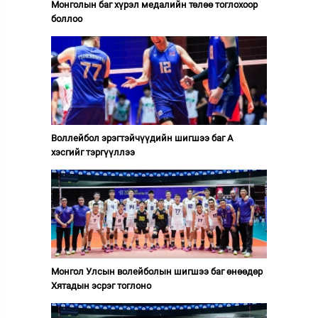
Монголын баг хүрэл медалийн төлөө тоглохоор
боллоо
Воллейбол эрэгтэйчүүдийн шигшээ баг А
хэсгийг тэргүүллээ
Монгол Улсын волейболын шигшээ баг өнөөдөр
Хятадын эсрэг тоглоно