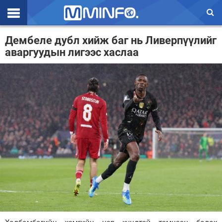
Эхлэл
Дембеле дубл хийж баг нь Ливерпүүлийг
аваргуудын лигээс хаслаа
Цаг агаар
Валют ханш
Улс төр
Эдийн засаг
Үзэл бодол
Спорт
Нийгэм
Дэлхий
Энтертайнмэнт