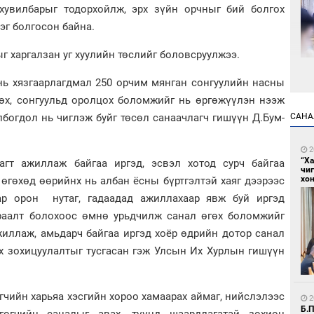
хувилбарыг тодорхойлж, эрх зүйн орчныг бий болгох
эг болгосон байна.
г харгалзан уг хуулийн төслийг боловсруулжээ.
нь хязгаарлагдмал 250 орчим мянган сонгуулийн насны
8
Мо
гөх, сонгуульд оролцох боломжийг нь өргөжүүлэн нээж
төл
лбогдол нь чиглэж буйг төсөл санаачлагч гишүүн Д.Бум-
САНА
2
“Х
агт ажиллаж байгаа иргэд, эсвэл хотод сурч байгаа
чи
хон
 өгөхөд өөрийнх нь албан ёсны бүртгэлтэй хаяг дээрээс
аар орон нутаг, гадаадад ажиллахаар явж буй иргэд
раалт болохоос өмнө урьдчилж санал өгөх боломжийг
8
жиллаж, амьдарч байгаа иргэд хоёр өдрийн дотор санал
16
ху
х зохицуулалтыг тусгасан гэж Улсын Их Хурлын гишүүн
гчийн харьяа хэсгийн хороо хамаарах аймаг, нийслэлээс
2
Б.
гогчийн саналыг авах, түүнд шаардлагатай зохион