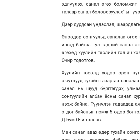
эдлүүлэх, санал өгөх боломжит 
талаар санал боловсруулах”-ыг үүр
Дээр дурдсан үндэслэл, шаардлагы
Өнөөдөр сонгуульд саналаа өгөх 
иргэд байгаа тул тэдний санал ө
өгөхөд хуулийн төслийн гол ач хо
Очир тодотгов.
Хуулийн төсөлд хөдөө орон нут
оюутнууд тухайн газартаа саналаа
санал нь шууд бүртгэгдэх, улм
сонгуулийн албан ёсны санал ху
нээж байна. Түүнчлэн гадаадад а
өгдөг байсныг нэмж 5 өдөр болго
Д.Бум-Очир хэлэв.
Мөн санал авах өдөр тухайн сонго
өөр нутаг дэвсгэрт байгаа сон