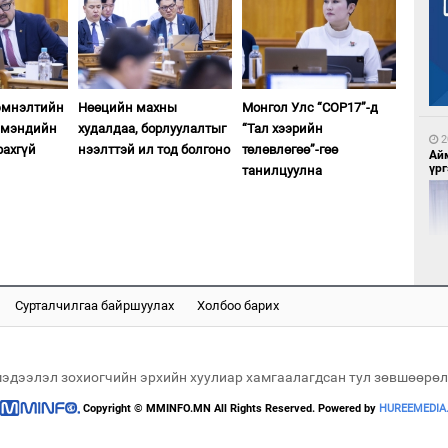
2
МА
нас
эмнэлтийн
Нөөцийн махны
Монгол Улс “COP17”-д
 мэндийн
худалдаа, борлуулалтыг
“Тал хээрийн
2
рахгүй
нээлттэй ил тод болгоно
төлөвлөгөө”-гөө
Ай
үрг
танилцуулна
3
Во
эх
Сурталчилгаа байршуулах
Холбоо барих
2
Эн
сур
мэдээлэл зохиогчийн эрхийн хуулиар хамгаалагдсан тул зөвшөөрөл
Copyright © MMINFO.MN All Rights Reserved. Powered by
HUREEMEDIA
4
Үс 