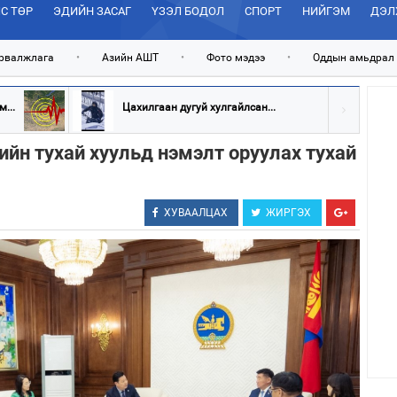
С ТӨР
ЭДИЙН ЗАСАГ
ҮЗЭЛ БОДОЛ
СПОРТ
НИЙГЭМ
ДЭЛ
рвалжлага
•
Азийн АШТ
•
Фото мэдээ
•
Оддын амьдрал
...
Цахилгаан дугуй хулгайлсан...
ийн тухай хуульд нэмэлт оруулах тухай
ХУВААЛЦАХ
ЖИРГЭХ