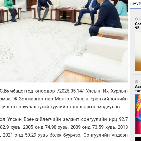
ШУУ
3
Со
95 
4
Ав
.Бямбацогтод өнөөдөр /2026.05.14/ Улсын Их Хурлын
тат
аярмаа, Ж.Золжаргал нар Монгол Улсын Ерөнхийлөгчийн
өрчлөлт оруулах тухай хуулийн төсөл өргөн мэдүүлэв.
гол Улсын Ерөнхийлөгчийн ээлжит сонгуулийн ирц 92.7
82.9 хувь, 2005 онд 74.98 хувь, 2009 онд 73.59 хувь, 2013
ь, 2021 онд 59.29 хувь болж буурчээ. Сонгуулийн үндсэн