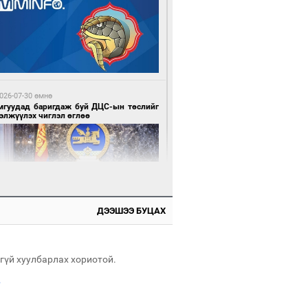
1 минутын өмнө өмнө
Н-ын 50 настнууд Хөвсгөлд, 40
тнууд нь Хэнтийд “хуралджээ”
026-07-30 өмнө
мгуудад баригдаж буй ДЦС-ын төслийг
элжүүлэх чиглэл өглөө
6 минутын өмнө өмнө
ллейбол эрэгтэйчүүдийн шигшээ баг
ний хожлоо байгууллаа
ДЭЭШЭЭ БУЦАХ
026-07-30 өмнө
э намар 1-6 дугаар ангийн хүүхдүүдэд
гуулийн автобус үйлчилнэ
гүй хуулбарлах хориотой.
.
2 минутын өмнө өмнө
засуулвал эд эдлэл идээ ундаа олдоно