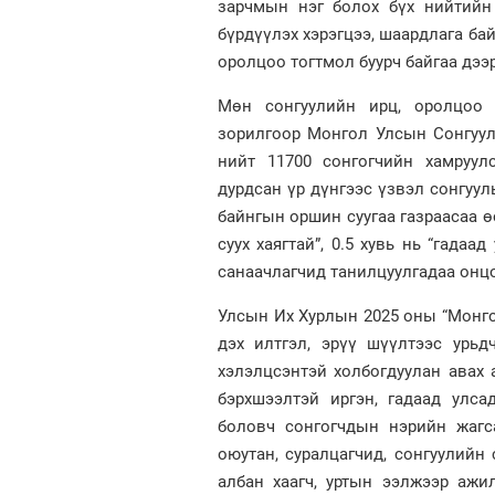
зарчмын нэг болох бүх нийтийн 
бүрдүүлэх хэрэгцээ, шаардлага ба
оролцоо тогтмол буурч байгаа дээ
Мөн сонгуулийн ирц, оролцоо б
зорилгоор Монгол Улсын Сонгуул
нийт 11700 сонгогчийн хамруул
дурдсан үр дүнгээс үзвэл сонгуул
байнгын оршин суугаа газраасаа өө
суух хаягтай”, 0.5 хувь нь “гадаа
санаачлагчид танилцуулгадаа онц
Улсын Их Хурлын 2025 оны “Монгол
дэх илтгэл, эрүү шүүлтээс урь
хэлэлцсэнтэй холбогдуулан авах 
бэрхшээлтэй иргэн, гадаад улса
боловч сонгогчдын нэрийн жагса
оюутан, суралцагчид, сонгуулийн 
албан хаагч, уртын ээлжээр ажи