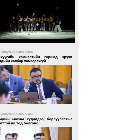
 минутын өмнө өмнө
нхүүгийн хэмнэлтийн горимд эрүүл
ндийн салбар хамаарахгүй
 минутын өмнө өмнө
өцийн махны худалдаа, борлуулалтыг
лттэй ил тод болгоно