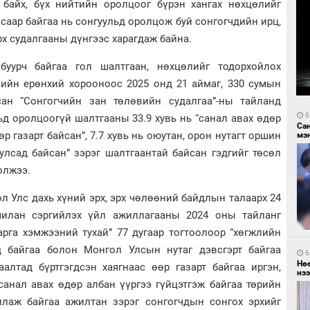
байх, бүх нийтийн оролцоог бүрэн хангах нөхцөлийг
йсаар байгаа нь сонгуульд оролцож буй сонгогчдийн ирц,
рх судалгааны дүнгээс харагдаж байна.
уурч байгаа гол шалтгаан, нөхцөлийг тодорхойлох
ийн ерөнхий хорооноос 2025 онд 21 аймаг, 330 сумын
сан “Сонгогчийн зан төлөвийн судалгаа”-ны тайланд
6
ьд оролцоогүй шалтгааны 33.9 хувь нь “санал авах өдөр
Са
р газарт байсан”, 7.7 хувь нь оюутан, орон нутагт оршин
мэ
д улсад байсан” зэрэг шалтгаантай байсан гэдгийг төсөл
олжээ.
 Улс дахь хүний эрх, эрх чөлөөний байдлын талаарх 24
дчилан сэргийлэх үйл ажиллагааны 2024 оны тайланг
арга хэмжээний тухай” 77 дугаар тогтоолоор “хөгжлийн
д байгаа болон Монгол Улсын нутаг дэвсгэрт байгаа
6
Нө
алтад бүртгэгдсэн хаягнаас өөр газарт байгаа иргэн,
нээ
санал авах өдөр албан үүргээ гүйцэтгэж байгаа төрийн
ллаж байгаа ажилтан зэрэг сонгогчдын сонгох эрхийг