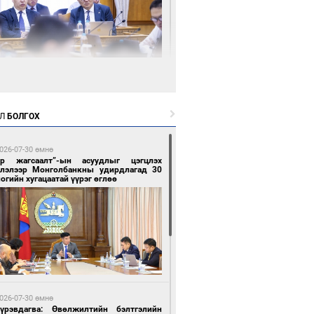
 минутын өмнө өмнө
нгол Улс “COP17”-д “Тал хээрийн
өвлөгөө”-гөө танилцуулна
Л
БОЛГОХ
026-07-30 өмнө
ар жагсаалт”-ын асуудлыг цэгцлэх
глэлээр Монголбанкны удирдлагад 30
огийн хугацаатай үүрэг өглөө
 минутын өмнө өмнө
 төрлийн эмийг нэг эх үүсвэрээс
далдан авах журмыг баталлаа
026-07-30 өмнө
Пүрэвдагва: Өвөлжилтийн бэлтгэлийн