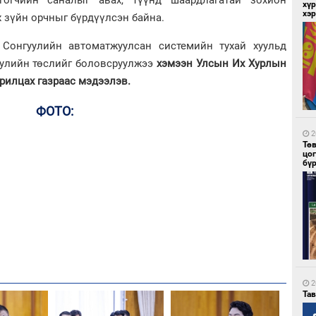
хүр
хэ
х зүйн орчныг бүрдүүлсэн байна.
 Сонгуулийн автоматжуулсан системийн тухай хуульд
1
Бү
хуулийн төслийг боловсруулжээ
хэмээн Улсын Их Хурлын
на
то
рилцах газраас мэдээлэв.
ФОТО:
2
Тө
цо
бү
1
Ою
эхэ
2
Та