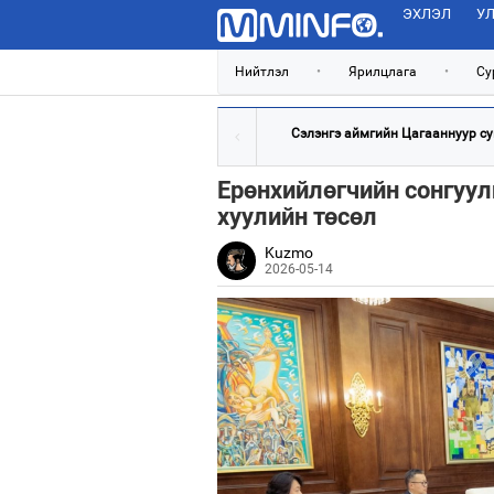
ЭХЛЭЛ
УЛ
Нийтлэл
•
Ярилцлага
•
Су
Сэлэнгэ аймгийн Цагааннуур сум
Ерөнхийлөгчийн сонгуул
хуулийн төсөл
Kuzmo
2026-05-14