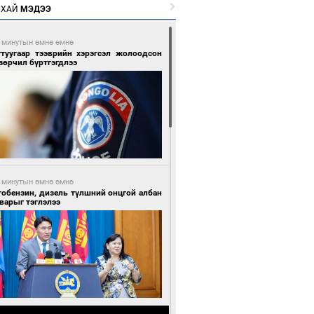
РХАЙ
МЭДЭЭ
 минутын өмнө өмнө
гтуугаар тээврийн хэрэгсэл жолоодсон
зөрчил бүртгэгдлээ
 минутын өмнө өмнө
тобензин, дизель түлшний онцгой албан
варыг тэглэлээ