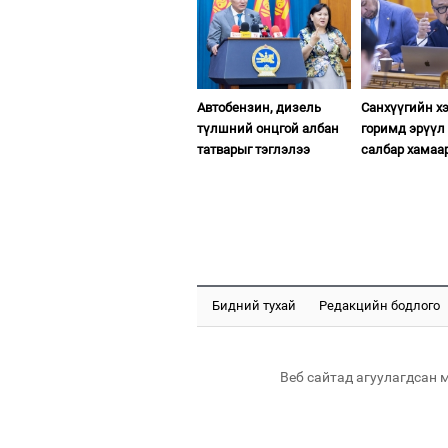
Автобензин, дизель
Санхүүгийн х
түлшний онцгой албан
горимд эрүүл
татварыг тэглэлээ
салбар хамаа
Бидний тухай
Редакцийн бодлого
Веб сайтад агуулагдсан 