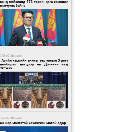
ээнд нийслэлд 573 төсөл, арга хэмжээг
рэгжүүлж байна
4 минутын өмнө өмнө
х шатанд хэмнэлтийн горимд шилжиж,
йр наадам, зөвлөгөөн, гадаад
милолтыг хориглолоо
026-07-30 өмнө
в Азийн хамгийн анхны төр улсын Хүннү
гцолборыг цогцоор нь Дэлхийн өвд
ртгэжээ
9 минутын өмнө өмнө
у толгойгоос “Рио Тинто” ашиг хүртэж
лсэн ч Монгол Улс өр төлсөөр байна
026-07-30 өмнө
ван шар мэнгэтэй хөхөшчин могой өдөр