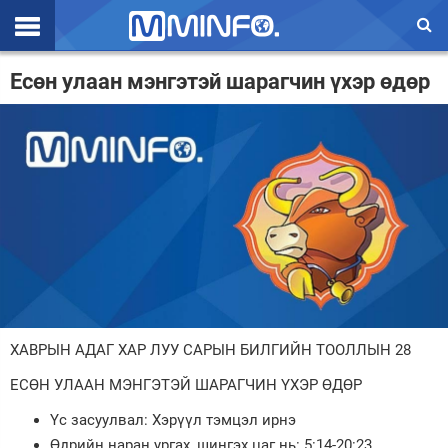
Эхлэл
Есөн улаан мэнгэтэй шарагчин үхэр өдөр
Цаг агаар
Валют ханш
Улс төр
Эдийн засаг
Үзэл бодол
Спорт
ХАВРЫН АДАГ ХАР ЛУУ САРЫН БИЛГИЙН ТООЛЛЫН 28
Нийгэм
ЕСӨН УЛААН МЭНГЭТЭЙ ШАРАГЧИН ҮХЭР ӨДӨР
Дэлхий
Үс засуулвал: Хэрүүл тэмцэл ирнэ
Энтертайнмэнт
Өдрийн наран ургах, шингэх цаг нь: 5:14-20:23.