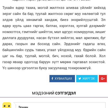
Тухайн өдөр тахиа, могой жилтнээ аливаа үйлийг хийхэд
Зурхай
эерэг сайн ба бар, туулай жилтнээ сөрөг муу нөлөөтэй тул
элдэв үйлд хянамгай хандаж, биеэ энхрийлүүштэй. Эл
өдөр хууль цааз гаргах, батлах, хэрэглэх, хулгай дээрмийг
номхотгох, гэмтнийг шийтгэх, мал адгуус номхруулах, хишиг
даллага дуудуулах, насан бүтээл хийлгэх, мал арилжих, буг
дарах, газрын ам бооход сайн. Эрдэнийг гадагш өгөх,
байшингийн суурь тавих, угаал үйлдэхэд муу. Өдрийн сайн
цаг нь бар, туулай, могой, бич, нохой, гахай болой. Хол
газар яваар одогсод баруун зүгт мөрөө гаргавал зохистой.
Үс шинээр үргээлгэх буюу засуулахад тохиромжгүй.
ХУВААЛЦАХ
ЖИРГЭХ
МЭДЭЭНИЙ
СЭТГЭГДЭЛ