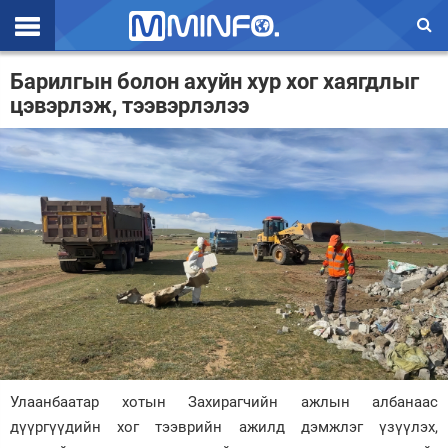
Эхлэл
Барилгын болон ахуйн хур хог хаягдлыг
цэвэрлэж, тээвэрлэлээ
Цаг агаар
Валют ханш
Улс төр
Эдийн засаг
Үзэл бодол
Спорт
Нийгэм
Дэлхий
Улаанбаатар хотын Захирагчийн ажлын албанаас
дүүргүүдийн хог тээврийн ажилд дэмжлэг үзүүлэх,
Энтертайнмэнт