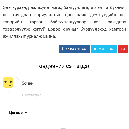
Энэ хүрээнд аж ахуйн нэгж, байгууллага, иргэд та бүхнийг
хог хаягдлаа зориулалтын цэгт хаях, дүүргүүдийн хог
тээврийн гэрээт байгууллагуудаар хог хаягдлаа
тээвэрлүүлж хоггүй цэвэр орчныг бүрдүүлэхэд хамтран
ажиллахыг уриалж байна.
ХУВААЛЦАХ
ЖИРГЭХ
МЭДЭЭНИЙ
СЭТГЭГДЭЛ
Цагаар