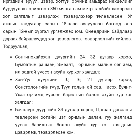
иргэдийн эрүүл, цэвэр, хоггүй орчинд амьдрах нөхцөлийг
бүрдүүлэх зорилгоор 350 мянган ам метр талбайг хамарсан
Зурхай
хог хаягдлыг цэвэрлэж, тээвэрлэхээр төлөвлөсөн. Уг
ажлыг тавдугаар сарын 18-наас эхлүүлсэн бөгөөд энэ
сарын 12-ныг хүртэл үргэлжлэх юм. Өнөөдрийн байдлаар
дараах байршлуудад хог цэвэрлэгээ, тээвэрлэлтийг хийлээ.
Тодруулбал,
Сонгинохайрхан дүүргийн 24, 32 дугаар хороо,
Бумбатын рашаан, Эмээлт, орчмын малын сэг зэм,
ил задгай үүссэн ахуйн хур хог хаягдал;
Хан-Уул дүүргийн 10, 16, 21 дүгээр хороо,
Сонсголонгийн гүүр, Туул голын ай сав, Нисэх, Буянт-
Ухаа орчимд үүссэн барилгын болон ахуйн хур хог
хаягдал;
Баянзүрх дүүргийн 34 дүгээр хороо, Цагаан давааны
төвлөрсөн хогийн цэг орчмын далан, гуу жалганд
үүсэн барилгын болон ахуйн хур хог хаягдлыг
цэвэрлэж, тээвэрлэсэн юм.