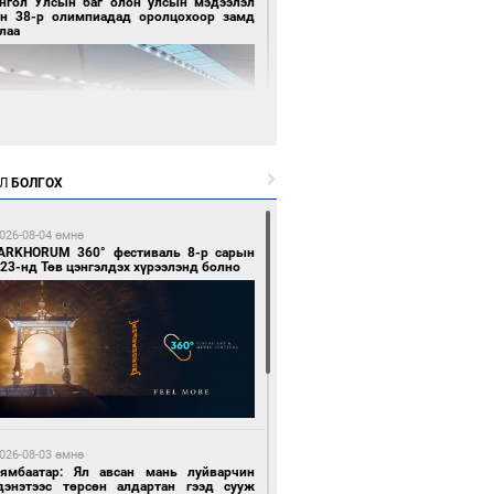
нгол Улсын баг олон улсын мэдээлэл
йн 38-р олимпиадад оролцохоор замд
лаа
Л
БОЛГОХ
 цагийн өмнө өмнө
эрлэгийн элсэлтийн бүртгэл эхэллээ
026-08-04 өмнө
ARKHORUM 360° фестиваль 8-р сарын
23-нд Төв цэнгэлдэх хүрээлэнд болно
 цагийн өмнө өмнө
гтуугаар тээврийн хэрэгсэл жолоодсон
зөрчил бүртгэгдлээ
026-08-03 өмнө
Нямбаатар: Ял авсан мань луйварчин
дэнэтээс төрсөн алдартан гээд сууж