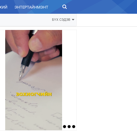
ХИЙ
ЭНТЕРТАЙНМЭНТ
ЗУРХАЙ
БҮХ СЭДЭВ