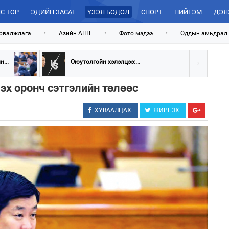
С ТӨР
ЭДИЙН ЗАСАГ
ҮЗЭЛ БОДОЛ
СПОРТ
НИЙГЭМ
ДЭЛ
рвалжлага
•
Азийн АШТ
•
Фото мэдээ
•
Оддын амьдрал
...
Оюутолгойн хэлэлцээ:...
эх оронч сэтгэлийн төлөөс
ХУВААЛЦАХ
ЖИРГЭХ