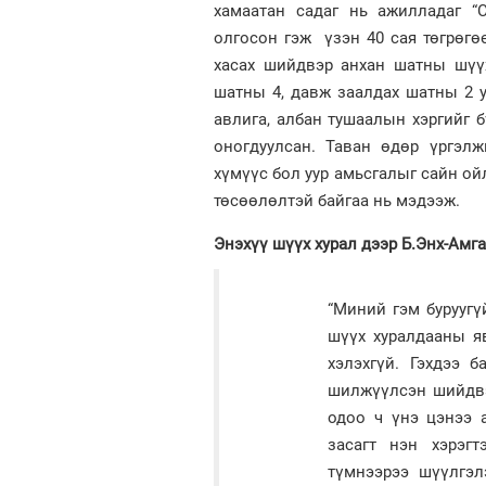
хамаатан садаг нь ажилладаг “
олгосон гэж үзэн 40 сая төгрөгө
хасах шийдвэр анхан шатны шүүх
шатны 4, давж заалдах шатны 2 у
авлига, албан тушаалын хэргийг 
оногдуулсан. Таван өдөр үргэл
хүмүүс бол уур амьсгалыг сайн ой
төсөөлөлтэй байгаа нь мэдээж.
Энэхүү шүүх хурал дээр Б.Энх-Амга
“Миний гэм буруугү
шүүх хуралдааны я
хэлэхгүй. Гэхдээ 
шилжүүлсэн шийдвэ
одоо ч үнэ цэнээ 
засагт нэн хэрэгт
түмнээрээ шүүлгэл