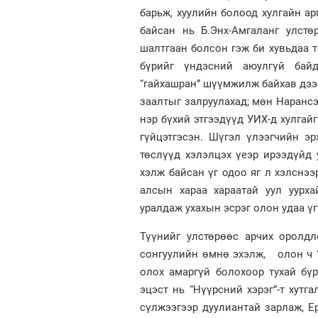
барьж, хуулийн болоод хулгайн ар
байсан нь Б.Энх-Амгаланг улстө
шалтгаан болсон гэж би хувьдаа т
бүрийг үндэсний аюулгүй байд
“гайхашран” шүүмжилж байхав дээ.
заалтыг залруулахад; мөн Наранс
нэр бүхий этгээдүүд УИХ-д хулгай
гүйцэтгэсэн. Шүгэл үлээгчийн э
төслүүд хэлэлцэх үеэр ирээдүйд
хэлж байсан үг одоо яг л хэлснээ
алсын хараа хараатай уул уурха
уралдаж ухахын эсрэг олон удаа үг
Түүнийг улстөрөөс арчих оролд
сонгуулийн өмнө эхэлж, олон ч “х
олох амаргүй болохоор тухай бү
эцэст нь “Нүүрсний хэрэг”-т хутг
сүлжээгээр дуулиантай зарлаж, 