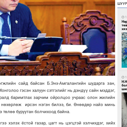
ШУУ
1
На
тө
хяз
1
Н.
гжлийн сайд байсан Б.Энх-Амгалангийн шударга зан,
бо
ши
Монголоо гэсэн халуун сэтгэлийг нь дэндүү сайн мэддэг,
дралд баримтлах зарчим ойролцоо учраас олон жилийн
 нөхөрлөж ирсэн нэгэн билээ, би. Өнөөдөр найз минь
э төлөө буруутан болчихоод байна.
гээ хэлэх ёстой газар, цагт нь цэгцтэй хэлчихдэг, хийх