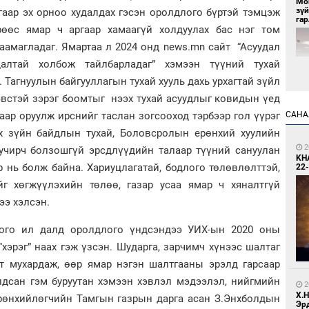
Мо
зү
гаар эх орноо худалдах гэсэн оролдлого бүртэй тэмцэж
гар
рөөс ямар ч аргаар хамаагүй холдуулах бас нэг том
аамагладаг. Ямартаа л 2024 онд news.mn сайт “Асуудал
алтай холбож тайлбарладаг” хэмээн түүний тухай
 Тагнуулын байгууллагын тухай хууль дахь урхагтай зүйл
эвстэй зэрэг боомтыг нээх тухай асуудлыг ковидын үед
САНА
гаар оруулж ирснийг таслан зогсооход тэрбээр гол үүрэг
рх зүйн байдлын тухай, Боловсролын ерөнхий хуулийн
2
Цэц
2
 учирч болзошгүй эрсдлүүдийн талаар түүний сануулан
KH
р нь болж байна. Хариуцлагатай, бодлого төлөвлөлттэй,
22-
йг хөгжүүлэхийн төлөө, газар усаа ямар ч хяналтгүй
ээ хэлсэн.
лого ил далд оролдлого үндсэндээ УИХ-ын 2020 оны
эрэг” наах гэж үзсэн. Шударга, зарчимч хүнээс шалтаг
рт мухардаж, өөр ямар нэгэн шалтгааны эрэлд гарсаар
2
Со
алдсан гэм буруутан хэмээн хэвлэл мэдээлэл, нийгмийн
67 
2
Х.
Ерөнхийлөгчийн Тамгын газрын дарга асан З.Энхболдын
Эр