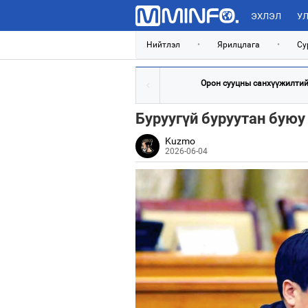
ЭХЛЭЛ
УЛ
Нийтлэл
•
Ярилцлага
•
Су
Орон сууцны санхүүжилтийн
Буруугүй буруутан буюу 
Kuzmo
2026-06-04