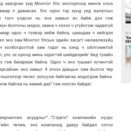
уд хаагдсан үед Монгол Улс экспортоор мөнгө олох
амаар л дамжсан. Улс орон тэр хүнд үед валютын
үй тэсч үлдсэн нь энэ замын ач байж дээ гэж
хүн болгоны мэдэх, хаана ч хэзээ ч үгүйсгэж чадахгүй
3
маар одоо ч тээвэр хийж байна, цаашдаа ч хийгдэх
Ба
2
чи
"Х
эл энэ зам Монгол Улсын эдийн засагт нөлөөлөхүйц
ору
ЕБС
ач холбогдолтой зам гэдэг нь хэнд ч ойлгомжтой
л, улс эх оронд минь хэрэгтэй шийдвэрийг бид тухайн
э гэж бахархаж байна. Одоо ч энэ тушаал хүчинтэй
эрсайхан энэ замыг 4 эгнээ даацын зам болгох төр
ншлэлээр төсөл эхлүүлж байгаагаа мэдэгдэж байна.
элж байгаа нь яамай даа” гэж хэлсэн байдаг.
3
2
Үс 
Хө
та
өрчилсөн асуудлыг”...”Страто” компанийн нүүрс
гийн төлөө, энэ компанид давуу байдал олгох