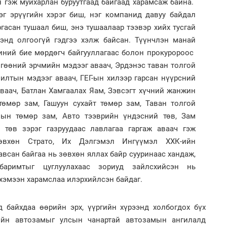
 гэж муйхарлан буруутгаад байгаад харамсаж байна.
эг эрүүгийн хэрэг биш, нэг компанид давуу байдал
3
ргасан тушаал биш, энэ тушаалаар тээвэр хийх тусгай
Бо
2
ба
энд олгоогүй гэдгээ хэлж байсан. Түүнчлэн манай
Ба
но
иний бие мөрдөгч байгууллагаас болон прокуророос
бү
гөөний эрчмийн мэдээг аваач, Эрдэнэс таван толгой
илтын мэдээг аваач, ГЕГ-ын хилээр гарсан нүүрсний
ваач, Батлан Хамгаалах Яам, Зэвсэгт хүчний жанжин
төмөр зам, Гашуун сухайт төмөр зам, Таван толгой
ын төмөр зам, Авто тээврийн үндэсний төв, Зам
1
 төв зэрэг газруудаас лавлагаа гаргаж аваач гэж
Хэ
14.
2
зөвхөн Страто, Их Дэлгэмэл Ингүүмэл ХХК-ийн
бай
Ав
авсан байгаа нь зөвхөн яллах байр сууринаас хандаж,
со
баримтыг цуглуулахаас зориуд зайлсхийсэн нь
хэмээн харамслаа илэрхийлсэн байдаг.
д байхдаа өөрийн эрх, үүргийн хүрээнд холбогдох бүх
ийн автозамыг улсын чанартай автозамын ангилалд