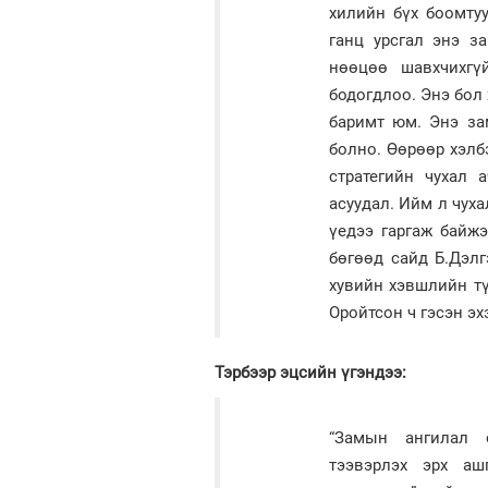
хилийн бүх боомту
ганц урсгал энэ з
нөөцөө шавхчихг
бодогдлоо. Энэ бол 
баримт юм. Энэ за
болно. Өөрөөр хэлб
стратегийн чухал 
асуудал. Ийм л чуха
үедээ гаргаж байжэ
бөгөөд сайд Б.Дэлг
хувийн хэвшлийн тү
Оройтсон ч гэсэн эх
Тэрбээр эцсийн үгэндээ:
“Замын ангилал ө
тээвэрлэх эрх аш