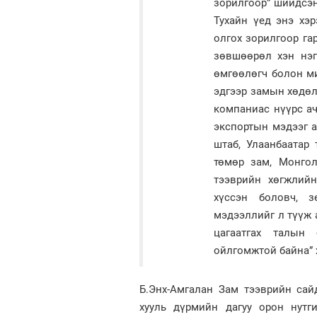
зорилгоор” шийдсэн
Тухайн үед энэ хэр
олгох зорилгоор га
зөвшөөрөл хэн нэг
өмгөөлөгч болон м
эдгээр замын хөдөл
компаниас нүүрс ач
экспортын мэдээг а
штаб, Улаанбаатар 
төмөр зам, Монгол
тээврийн хөгжлийн
хүссэн боловч, 
мэдээллийг л түүж 
цагаатгах талын 
ойлгомжтой байна” 
Б.Энх-Амгалан Зам тээврийн сай
хууль дүрмийн дагуу орон нутг