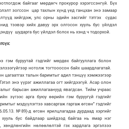
отлогдож байгааг мөрдөгч прокурор хэрэгссэнгүй. Бүх
2
Ш.
2
рлэлт зогссон цар тахлын хүнд үед ганцхан энэ замаар
оно
Хөш
түүд хийгдэж, улс орны эдийн засгийг тэтгэх судас
нид тээвэр хийх давуу эрх олгосон хууль бус үйлдэл
эндүү шударга бус үйлдэл болох нь хэнд ч тодорхой.
тсүх:
ээ гэм буруутай гэдгийг мөрдөх байгууллага болон
2
2
Сэ
Ав
гэлзээгүйгээр нотолж тогтооосон байх шаардлагатай.
МВ
тат
аса
он цагаатгах талын баримтыг адил тэнцүү хэмжээгээр
 Гэтэл энэ үүрэг ажиллагаа огт хийгдээгүй. Асар олон
талыг барьсан ажиллагаанууд явагдсан. Тийм учраас
ийн зүгээс арга буюу өөрийн гэм буруугүй гэдгийг
римтыг мэдүүлэгтээ хавсаргаж гаргаж өгсөн” гэдгийг
6.05.13. №89)-д өгсөн ярилцлагадаа дурдаад хэргийг
, хууль бус байдлаар шийдээд байгаа нь ямар нэг
2
1
Б.
а, хөндлөнгийн нөлөөлөлтэй гэх хардлага эргэлзээ
Мо
би