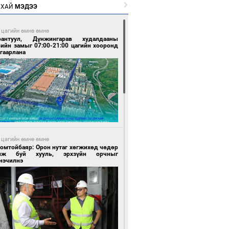
РХАЙ
МЭДЭЭ
 цагийн өмнө өмнө
рантуул, Дүнжингарав худалдааны
вийн замыг 07:00-21:00 цагийн хооронд
гаарлана
 цагийн өмнө өмнө
Номтойбаяр: Орон нутаг хөгжихөд чөдөр
лж буй хууль, эрхзүйн орчныг
нэчилнэ