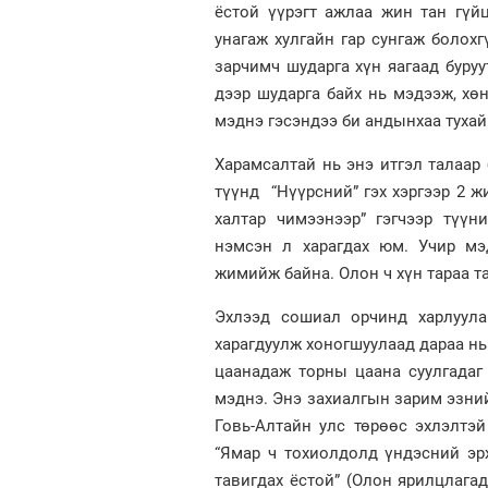
ёстой үүрэгт ажлаа жин тан гүй
унагаж хулгайн гар сунгаж болохг
зарчимч шударга хүн яагаад буру
дээр шударга байх нь мэдээж, х
мэднэ гэсэндээ би андынхаа тухай 
Харамсалтай нь энэ итгэл талаар
түүнд “Нүүрсний” гэх хэргээр 2 ж
халтар чимээнээр” гэгчээр түү
нэмсэн л харагдах юм. Учир мэ
жимийж байна. Олон ч хүн тараа та
Эхлээд сошиал орчинд харлуула
харагдуулж хоногшуулаад дараа нь
цаанадаж торны цаана суулгадаг
мэднэ. Энэ захиалгын зарим эзний
Говь-Алтайн улс төрөөс эхлэлтэй
“Ямар ч тохиолдолд үндэсний эр
тавигдах ёстой” (Олон ярилцлагад