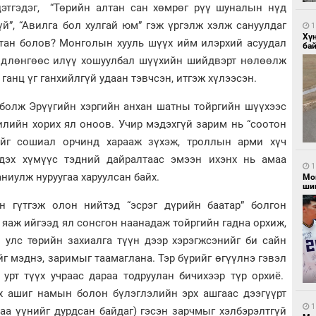
цэтгэдэг, “Төрийн алтан сан хөмрөг рүү шуналын нүд
үй”, “Авилга бол хулгай юм” гэж үргэлж хэлж сануулдаг
1
Хү
утан болов? Монголын хууль шүүх ийм илэрхий асуудал
бай
өндлөнгөөс илүү хошуулбал шүүхийн шийдвэрт нөлөөлж
ганц үг ганхийлгүй удаан тэвчсэн, итгэж хүлээсэн.
 болж Эрүүгийн хэргийн анхан шатны тойргийн шүүхээс
илийн хорих ял оноов. Учир мэдэхгүй зарим нь “соотон
нийг сошиал орчинд харааж зүхэж, троллын арми хүч
дэх хүмүүс тэдний дайралтаас эмээн ихэнх нь амаа
1
ниулж нуруугаа харуулсан байх.
Мо
шиг
н гүтгэж олон нийтэд “эсрэг дүрийн баатар” болгон
 яаж ийгээд ял сонсгон наанадаж тойргийн гадна орхиж,
 улс төрийн захиалга түүн дээр хэрэгжсэнийг би сайн
г мэднэ, заримыг таамаглана. Тэр бүрийг өгүүлнэ гэвэл
 урт түүх учраас дараа тодруулан бичихээр түр орхиё.
х ашиг намын болон бүлэглэлийн эрх ашгаас дээгүүрт
1
аа үүнийг дурдсан байдаг) гэсэн зарчмыг хэлбэрэлтгүй