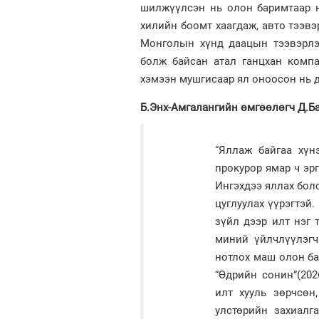
шилжүүлсэн нь олон баримтаар н
хилийн боомт хаагдаж, авто тээвэ
Монголын хүнд даацын тээвэрлэл
болж байсан атал ганцхан компа
хэмээн мушгисаар ял оноосон нь д
Б.Энх-Амгалангийн өмгөөлөгч Д.Ба
“Яллаж байгаа хүн
прокурор ямар ч эр
Ингэхдээ яллах бол
цуглуулах үүрэгтэй.
зүйл дээр илт нэг 
миний үйлчлүүлэгч
нотлох маш олон ба
“Өдрийн сонин”(202
илт хууль зөрчсөн
улстөрийн захиалг