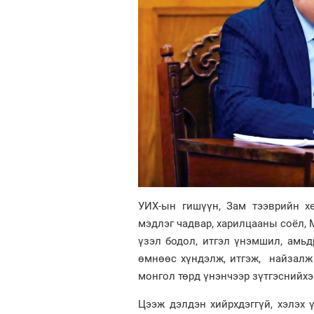
УИХ-ын гишүүн, Зам тээврийн хө
мэдлэг чадвар, харилцааны соёл, 
үзэл бодол, итгэл үнэмшил, амь
өмнөөс хүндэлж, итгэж, найзалж
монгол төрд үнэнчээр зүтгэснийхэ
Цээж дэлдэн хийрхдэггүй, хэлэх ү