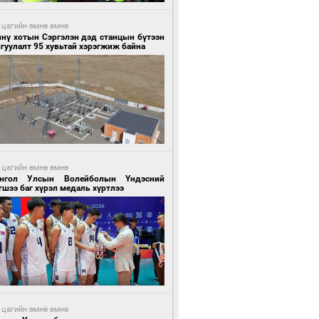
 цагийн өмнө өмнө
ннү хотын Сэргэлэн дэд станцын бүтээн
гуулалт 95 хувьтай хэрэгжиж байна
 цагийн өмнө өмнө
нгол Улсын Волейболын Үндэсний
шээ баг хүрэл медаль хүртлээ
 цагийн өмнө өмнө