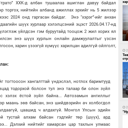
хар
Страто” ХХК-д албан тушаалаа ашиглан давуу байдал
өр торгох, нийтийн албанд ажиллах эрхийг нь 5 жилээр
ээс 2024 онд гаргасан байдаг. Энэ “хэрэг”-ийг анхан
даагийн шүүх хурлаар хэлэлцсэний эцэст 2026.04.17-нд
бүлэглэж үйлдсэн гэм буруутайд тооцож 2 жил хорих ял
жилсэн энэ шүүх хурлын онлайн дамжуулалтыг үзсэн
3
Ор
лгосон, харин үзээгүй хүмүүс харилцан адилгүй ойлголт,
за
вий
2
Тө
ст
лан:
йг тогтоосон хангалттай үндэслэл, нотлох баримтууд
вцад тодорхой болсон тул энэ талаар би олон зүйл
бас хэлэх ёстой зүйл байна... Автозамын ангиллыг
3
р маань зөв байсан, энэ шийдвэрийн ач холбогдол
Зун
Хэ
2
алдаагүй, цаашид ч алдахгүй. Монгол Улсын эдийн
“Ну
эй тустай алхам байсан гэдгийг төр (шүүх), ард
ээ... Дэлхий нийтийг хамарсан цар тахлын улмаас