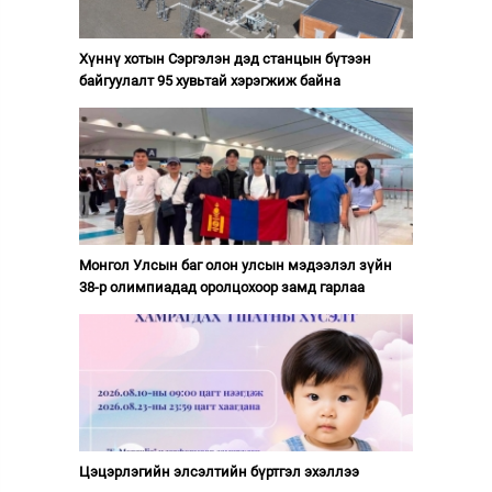
Хүннү хотын Сэргэлэн дэд станцын бүтээн
байгуулалт 95 хувьтай хэрэгжиж байна
Монгол Улсын баг олон улсын мэдээлэл зүйн
38-р олимпиадад оролцохоор замд гарлаа
Цэцэрлэгийн элсэлтийн бүртгэл эхэллээ