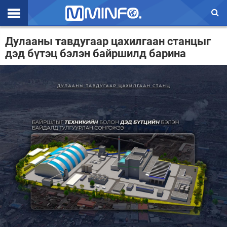
Эхлэл
Дулааны тавдугаар цахилгаан станцыг
дэд бүтэц бэлэн байршилд барина
Цаг агаар
Валют ханш
Улс төр
Эдийн засаг
Үзэл бодол
Спорт
Нийгэм
Дэлхий
Энтертайнмэнт