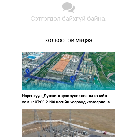
Сэтгэгдэл байхгүй байна.
ХОЛБООТОЙ
МЭДЭЭ
Нарантуул, Дүнжингарав худалдааны төвийн
замыг 07:00-21:00 цагийн хооронд хязгаарлана