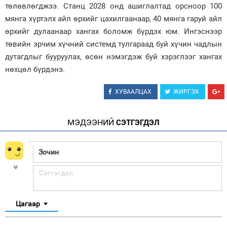
төлөвлөгджээ. Станц 2028 онд ашиглалтад орсноор 100
мянга хүртэлх айл өрхийг цахилгаанаар, 40 мянга гаруй айл
өрхийг дулаанаар хангах боломж бүрдэх юм. Ингэснээр
төвийн эрчим хүчний системд тулгараад буй хүчин чадлын
дутагдлыг бууруулах, өсөн нэмэгдэж буй хэрэглээг хангах
нөхцөл бүрдэнэ.
ХУВААЛЦАХ
ЖИРГЭХ
МЭДЭЭНИЙ
СЭТГЭГДЭЛ
Цагаар