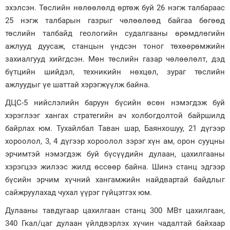
эхэлсэн. Төслийн нөлөөлөлд өртөж буй 26 нэгж талбараас
25 нэгж талбарын газрыг чөлөөлөөд байгаа бөгөөд
төслийн талбайд геологийн судалгааны өрөмдлөгийн
ажлууд дуусаж, станцын үндсэн тоног төхөөрөмжийн
захиалгууд хийгдсэн. Мөн төслийн газар чөлөөлөлт, дэд
бүтцийн шийдэл, техникийн нөхцөл, зураг төслийн
ажлуудыг үе шаттай хэрэгжүүлж байна.
ДЦС-5 нийслэлийн баруун бүсийн өсөн нэмэгдэж буй
хэрэглээг хангах стратегийн ач холбогдолтой байршилд
байрлах юм. Тухайлбал Таван шар, Баянхошуу, 21 дүгээр
хороолол, 3, 4 дүгээр хороолол зэрэг хүн ам, орон сууцны
эрчимтэй нэмэгдэж буй бүсүүдийн дулаан, цахилгааны
хэрэгцээ жилээс жилд өссөөр байна. Шинэ станц эдгээр
бүсийн эрчим хүчний хангамжийн найдвартай байдлыг
сайжруулахад чухал үүрэг гүйцэтгэх юм.
Дулааны тавдугаар цахилгаан станц 300 МВт цахилгаан,
340 Гкал/цаг дулаан үйлдвэрлэх хүчин чадалтай байхаар