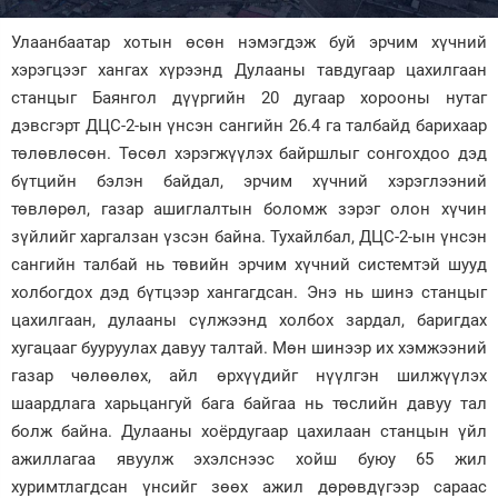
Зурхай
Улаанбаатар хотын өсөн нэмэгдэж буй эрчим хүчний
хэрэгцээг хангах хүрээнд Дулааны тавдугаар цахилгаан
станцыг Баянгол дүүргийн 20 дугаар хорооны нутаг
дэвсгэрт ДЦС-2-ын үнсэн сангийн 26.4 га талбайд барихаар
төлөвлөсөн. Төсөл хэрэгжүүлэх байршлыг сонгохдоо дэд
бүтцийн бэлэн байдал, эрчим хүчний хэрэглээний
төвлөрөл, газар ашиглалтын боломж зэрэг олон хүчин
зүйлийг харгалзан үзсэн байна. Тухайлбал, ДЦС-2-ын үнсэн
сангийн талбай нь төвийн эрчим хүчний системтэй шууд
холбогдох дэд бүтцээр хангагдсан. Энэ нь шинэ станцыг
цахилгаан, дулааны сүлжээнд холбох зардал, баригдах
хугацааг бууруулах давуу талтай. Мөн шинээр их хэмжээний
газар чөлөөлөх, айл өрхүүдийг нүүлгэн шилжүүлэх
шаардлага харьцангуй бага байгаа нь төслийн давуу тал
болж байна. Дулааны хоёрдугаар цахилаан станцын үйл
ажиллагаа явуулж эхэлснээс хойш буюу 65 жил
хуримтлагдсан үнсийг зөөх ажил дөрөвдүгээр сараас