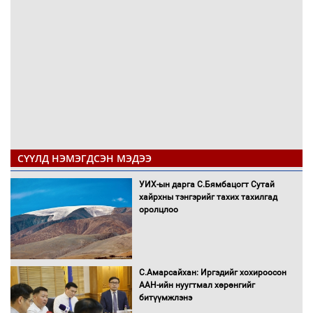
СҮҮЛД НЭМЭГДСЭН МЭДЭЭ
УИХ-ын дарга С.Бямбацогт Сутай
хайрхны тэнгэрийг тахих тахилгад
оролцлоо
С.Амарсайхан: Иргэдийг хохироосон
ААН-ийн нуугтмал хөрөнгийг
битүүмжлэнэ