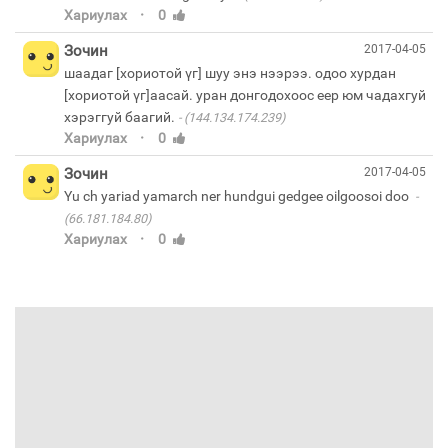
·
Хариулах
0
Зочин
2017-04-05
шаадаг [хориотой үг] шуу энэ нээрээ. одоо хурдан
[хориотой үг]аасай. уран донгодохоос еер юм чадахгуй
хэрэггуй баагий.
(144.134.174.239)
·
Хариулах
0
Зочин
2017-04-05
Yu ch yariad yamarch ner hundgui gedgee oilgoosoi doo
(66.181.184.80)
·
Хариулах
0