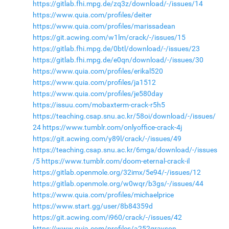
https://gitlab.fhi.mpg.de/zq3z/download/-/issues/14
https://www.quia.com/profiles/deiter
https://www.quia.com/profiles/marissadean
https://git.acwing.com/w1lm/crack/-/issues/15
https://gitlab.fhi.mpg.de/0btl/download/-/issues/23
https://gitlab.fhi.mpg.de/e0qn/download/-/issues/30
https://www.quia.com/profiles/erikal520
https://www.quia.com/profiles/ja1512
https://www.quia.com/profiles/je580day
https://issuu.com/mobaxterm-crack-r5h5
https://teaching.csap.snu.ac.kr/58oi/download/-/issues/
24
https://www.tumblr.com/onlyoffice-crack-4j
https://git.acwing.com/y89l/crack/-/issues/49
https://teaching.csap.snu.ac.kr/6mga/download/-/issues
/5
https://www.tumblr.com/doom-eternal-crack-il
https://gitlab.openmole.org/32imx/5e94/-/issues/12
https://gitlab.openmole.org/w0wqr/b3gs/-/issues/44
https://www.quia.com/profiles/michaelprice
https://www.start.gg/user/8b84359d
https://git.acwing.com/i960/crack/-/issues/42
https://www.quia.com/profiles/a252grayson