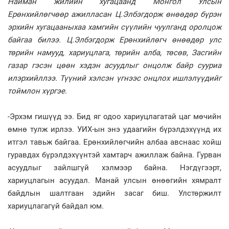
Найман жилийн хугацаанд Монгол Улсын
Ерөнхийлөгчөөр ажилласан Ц.Элбэгдорж өнөөдөр бүрэн
эрхийн хугацааныхаа хамгийн сүүлийн чуулганд оролцож
байгаа билээ. Ц.Элбэгдорж Ерөнхийлөгч өнөөдөр улс
төрийн намууд, хариуцлага, төрийн алба, төсөв, Засгийн
газар гэсэн цөөн хэдэн асуудлыг онцолж байр сууриа
илэрхийллээ. Түүний хэлсэн үгнээс онцлох ишлэлүүдийг
тоймлон хүргэе.
-Эрхэм гишүүд ээ. Бид яг одоо хариуцлагатай цаг мөчийн
өмнө тулж ирлээ. УИХ-ын энэ удаагийн бүрэлдэхүүнд их
итгэл тавьж байгаа. Ерөнхийлөгчийн албаа авснаас хойш
гуравдах бүрэлдэхүүнтэй хамтарч ажиллаж байна. Гурван
асуудлыг зайлшгүй хэлмээр байна. Нэгдүгээрт,
хариуцлагын асуудал. Манай улсын өнөөгийн хямралт
байдлын шалтгаан эдийн засаг биш. Улстөржилт
хариуцлагагүй байдал юм.