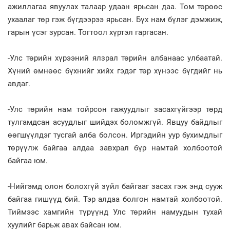
ажиллагаа явуулах талаар удаан ярьсан даа. Том төрөөс
ухаалаг төр гэж бүгдээрээ ярьсан. Бүх нам бүлэг дэмжиж,
гарын үсэг зурсан. Тогтоол хүртэл гаргасан.
-Улс төрийн хүрээний ялзрал төрийн албанаас улбаатай.
Хүний өмнөөс бүхнийг хийх гэдэг төр хүнээс бүгдийг нь
авдаг.
-Улс төрийн нам тойрсон гажуудлыг засахгүйгээр төрд
тулгамдсан асуудлыг шийдэх боломжгүй. Явцуу байдлыг
өөгшүүлдэг тусгай алба болсон. Иргэдийн уур бухимдлыг
төрүүлж байгаа алдаа завхрал бүр намтай холбоотой
байгаа юм.
-Нийгэмд олон болохгүй зүйл байгааг засах гэж энд сууж
байгаа гишүүд бий. Тэр алдаа болгон намтай холбоотой.
Тиймээс хамгийн түрүүнд Улс төрийн намуудын тухай
хуулийг барьж авах байсан юм.