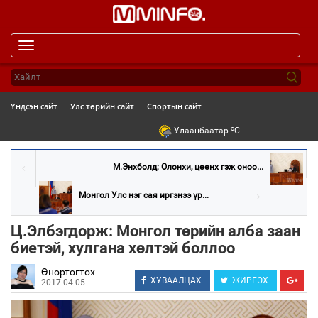
Toggle
navigation
Үндсэн сайт
Улс төрийн сайт
Спортын сайт
o
Улаанбаатар
C
М.Энхболд: Олонхи, цөөнх гэж оноо...
Монгол Улс нэг сая иргэнээ үр...
Ц.Элбэгдорж: Монгол төрийн алба заан
биетэй, хулгана хөлтэй боллоо
Өнөртогтох
ХУВААЛЦАХ
ЖИРГЭХ
2017-04-05