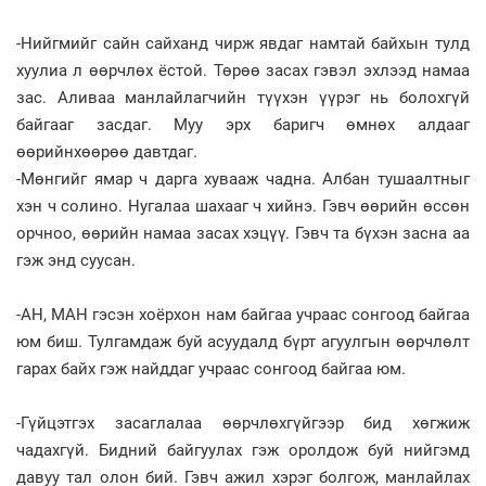
-Нийгмийг сайн сайханд чирж явдаг намтай байхын тулд
хуулиа л өөрчлөх ёстой. Төрөө засах гэвэл эхлээд намаа
зас. Аливаа манлайлагчийн түүхэн үүрэг нь болохгүй
байгааг засдаг. Муу эрх баригч өмнөх алдааг
өөрийнхөөрөө давтдаг.
-Мөнгийг ямар ч дарга хувааж чадна. Албан тушаалтныг
хэн ч солино. Нугалаа шахааг ч хийнэ. Гэвч өөрийн өссөн
орчноо, өөрийн намаа засах хэцүү. Гэвч та бүхэн засна аа
гэж энд суусан.
-АН, МАН гэсэн хоёрхон нам байгаа учраас сонгоод байгаа
юм биш. Тулгамдаж буй асуудалд бүрт агуулгын өөрчлөлт
гарах байх гэж найддаг учраас сонгоод байгаа юм.
-Гүйцэтгэх засаглалаа өөрчлөхгүйгээр бид хөгжиж
чадахгүй. Бидний байгуулах гэж оролдож буй нийгэмд
давуу тал олон бий. Гэвч ажил хэрэг болгож, манлайлах