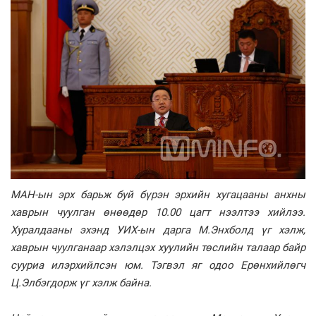
МАН-ын эрх барьж буй бүрэн эрхийн хугацааны анхны
хаврын чуулган өнөөдөр 10.00 цагт нээлтээ хийлээ.
Хуралдааны эхэнд УИХ-ын дарга М.Энхболд үг хэлж,
хаврын чуулганаар хэлэлцэх хуулийн төслийн талаар байр
сууриа илэрхийлсэн юм. Тэгвэл яг одоо Ерөнхийлөгч
Ц.Элбэгдорж үг хэлж байна.