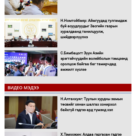
Н.Номтойбаяр: Аймгуудад тулгамдаж
буй асуудлуудыг Засгийн газрын
хуралдаанд танилцуулж,
шийдвэрлүүлнэ
С.Бямбацогт Зүүн Азийн
эрэгтэйчүүдийн волейболын тэмцээнд
оролцож байгаа баг тамирчдад
амжилт хүслээ
ВИДЕО МЭДЭЭ
Автобензин, дизель түлшний онцгой
Н.Алтанхуяг: Туулын хурдны замын
албан татварыг тэглэлээ
төсвийг хянан шалгах сонирхол
байхгүй гэдгээ ард түмэнд хэл
Х.Тэмүүжин: Алдаа гаргасан гэдгээ
Санхүүгийн хэмнэлтийн горимд эрүүл