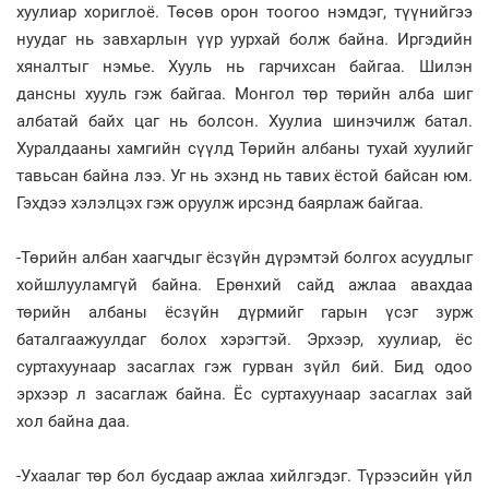
хуулиар хориглоё. Төсөв орон тоогоо нэмдэг, түүнийгээ
нуудаг нь завхарлын үүр уурхай болж байна. Иргэдийн
хяналтыг нэмье. Хууль нь гарчихсан байгаа. Шилэн
дансны хууль гэж байгаа. Монгол төр төрийн алба шиг
албатай байх цаг нь болсон. Хуулиа шинэчилж батал.
Хуралдааны хамгийн сүүлд Төрийн албаны тухай хуулийг
тавьсан байна лээ. Уг нь эхэнд нь тавих ёстой байсан юм.
Гэхдээ хэлэлцэх гэж оруулж ирсэнд баярлаж байгаа.
-Төрийн албан хаагчдыг ёсзүйн дүрэмтэй болгох асуудлыг
хойшлууламгүй байна. Ерөнхий сайд ажлаа авахдаа
төрийн албаны ёсзүйн дүрмийг гарын үсэг зурж
баталгаажуулдаг болох хэрэгтэй. Эрхээр, хуулиар, ёс
суртахуунаар засаглах гэж гурван зүйл бий. Бид одоо
эрхээр л засаглаж байна. Ёс суртахуунаар засаглах зай
хол байна даа.
-Ухаалаг төр бол бусдаар ажлаа хийлгэдэг. Түрээсийн үйл