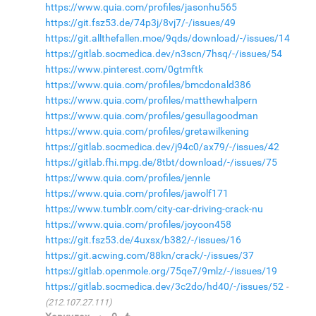
https://www.quia.com/profiles/jasonhu565
https://git.fsz53.de/74p3j/8vj7/-/issues/49
https://git.allthefallen.moe/9qds/download/-/issues/14
https://gitlab.socmedica.dev/n3scn/7hsq/-/issues/54
https://www.pinterest.com/0gtmftk
https://www.quia.com/profiles/bmcdonald386
https://www.quia.com/profiles/matthewhalpern
https://www.quia.com/profiles/gesullagoodman
https://www.quia.com/profiles/gretawilkening
https://gitlab.socmedica.dev/j94c0/ax79/-/issues/42
https://gitlab.fhi.mpg.de/8tbt/download/-/issues/75
https://www.quia.com/profiles/jennle
https://www.quia.com/profiles/jawolf171
https://www.tumblr.com/city-car-driving-crack-nu
https://www.quia.com/profiles/joyoon458
https://git.fsz53.de/4uxsx/b382/-/issues/16
https://git.acwing.com/88kn/crack/-/issues/37
https://gitlab.openmole.org/75qe7/9mlz/-/issues/19
https://gitlab.socmedica.dev/3c2do/hd40/-/issues/52
(212.107.27.111)