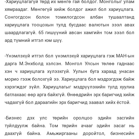
-Хариуцлагагүй төрд их мөнгө гай болдог. Монголыг улам
хямраадаг. Мөнгөгүй хийж болдог ажил бол хариуцлага.
Сонгогдсон болон томилогдсон албан тушаалтанд
хариуцлага тооцохын тулд бусдаас валютын зээл авах
шаардлагагүй. 65 гишүүний авсан хамгийн том зээл бол
ард түмний итгэл юм шүү.
-Үнэмлэхүй итгэл бол үнэмлэхүй хариуцлага гэж МАН-ын
дарга М.Энхболд хэлсэн. Монгол Улсын төлөө гаднаас
хэн ч хариуцлага хүлээхгүй. Уулын буга хараад унасан
морио гээж болохгүй ээ. Хариуцлага бол мэдрэгдэж байж
хэрэгждэг зүйл. Хариуцлагыг мэдрүүлэхийн тулд хуулиа
батлахаас өөр арга байхгүй. Өнөөдрийн эрх баригчид хийж
чадахгүй бол дараагийн эрх баригчид заавал хийх ёстой.
-Бизнес дэх улс төрийн оролцоо эдийн засгийн
туйлдуулж байна. Том төрийн ачааг эдийн засаг нь
даахгүй байна. Амьжиргааны доройтол, бизнесийн