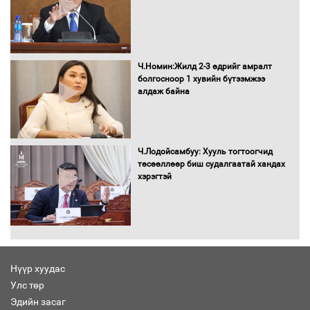
Бага орлоготой иргэдийн орлогод
татвар ногдуулахгүй байх эрх зүйн
орчныг бүрдүүллээ
Ч.Номин:Жилд 2-3 өдрийг амралт
болгосноор 1 хувийн бүтээмжээ
алдаж байна
Хөшөө бүтсэн түүхийг өгүүлэх 7
баримт
Ч.Лодойсамбуу: Хууль тогтоогчид
төсөөллөөр биш судалгаатай хандах
хэрэгтэй
Хөвсгөл нуурын лусыг тахих төрийн
тахилгын ёслол боллоо
Нүүр хуудас
Улс төр
“Хар жагсаалт”-ын асуудлыг цэгцлэх
Эдийн засаг
чиглэлээр Монголбанкны удирдлагад