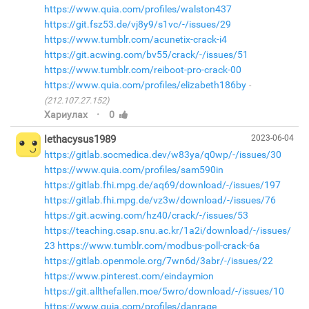
https://www.quia.com/profiles/walston437
https://git.fsz53.de/vj8y9/s1vc/-/issues/29
https://www.tumblr.com/acunetix-crack-i4
https://git.acwing.com/bv55/crack/-/issues/51
https://www.tumblr.com/reiboot-pro-crack-00
https://www.quia.com/profiles/elizabeth186by
(212.107.27.152)
·
Хариулах
0
lethacysus1989
2023-06-04
https://gitlab.socmedica.dev/w83ya/q0wp/-/issues/30
https://www.quia.com/profiles/sam590in
https://gitlab.fhi.mpg.de/aq69/download/-/issues/197
https://gitlab.fhi.mpg.de/vz3w/download/-/issues/76
https://git.acwing.com/hz40/crack/-/issues/53
https://teaching.csap.snu.ac.kr/1a2i/download/-/issues/
23
https://www.tumblr.com/modbus-poll-crack-6a
https://gitlab.openmole.org/7wn6d/3abr/-/issues/22
https://www.pinterest.com/eindaymion
https://git.allthefallen.moe/5wro/download/-/issues/10
https://www.quia.com/profiles/danrage