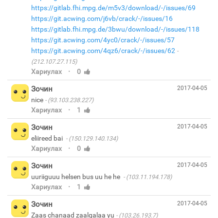
https://gitlab.fhi.mpg.de/m5v3/download/-/issues/69
https://git.acwing.com/j6vb/crack/-/issues/16
https://gitlab.fhi.mpg.de/3bwu/download/-/issues/118
https://git.acwing.com/4yc0/crack/-/issues/57
https://git.acwing.com/4qz6/crack/-/issues/62
(212.107.27.115)
·
Хариулах
0
Зочин
2017-04-05
nice
(93.103.238.227)
·
Хариулах
1
Зочин
2017-04-05
eliireed bai
(150.129.140.134)
·
Хариулах
0
Зочин
2017-04-05
uuriiguuu helsen bus uu he he
(103.11.194.178)
·
Хариулах
1
Зочин
2017-04-05
Zaas chanaad zaalgalaa yu
(103.26.193.7)