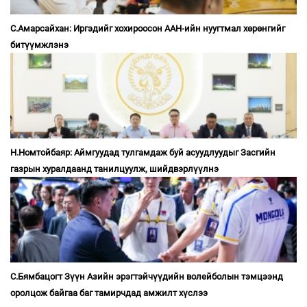
С.Амарсайхан: Иргэдийг хохироосон ААН-ийн нуугтмал хөрөнгийг
битүүмжлэнэ
Н.Номтойбаяр: Аймгуудад тулгамдаж буй асуудлуудыг Засгийн
газрын хуралдаанд танилцуулж, шийдвэрлүүлнэ
С.Бямбацогт Зүүн Азийн эрэгтэйчүүдийн волейболын тэмцээнд
оролцож байгаа баг тамирчдад амжилт хүслээ