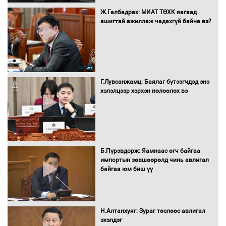
Бүх шатанд хэмнэлтийн горимд
Ж.Галбадрах: МИАТ ТӨХК яагаад
шилжиж, найр наадам, зөвлөгөөн,
ашигтай ажиллаж чадахгүй байна вэ?
гадаад томилолтыг хориглолоо
Сайд нар төсвөө хэрхэн зарцуулах вэ?
Г.Лувсанжамц: Баялаг бүтээгчдэд энэ
хэлэлцээр хэрхэн нөлөөлөх вэ
Засгийн газрын ээлжит хуралдаан
болж байна
Б.Пүрэвдорж: Яамнаас өгч байгаа
импортын зөвшөөрөлд чинь авлигал
байгаа юм биш үү
Автомашинд улсын дугаарын тэгш,
сондгойгоор шатахуун олгоно
Н.Алтанхуяг: Зураг төслөөс авлигал
эхэлдэг