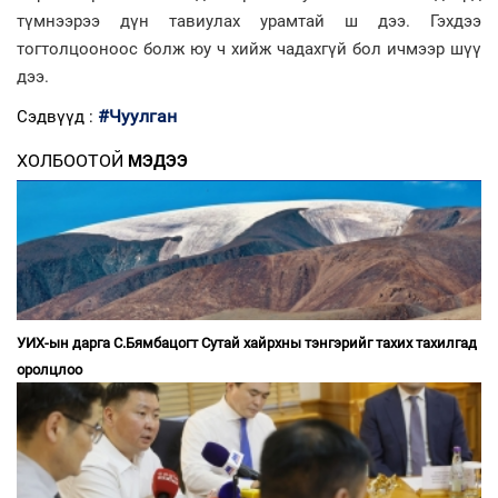
түмнээрээ дүн тавиулах урамтай ш дээ. Гэхдээ
тогтолцооноос болж юу ч хийж чадахгүй бол ичмээр шүү
дээ.
#Чуулган
Сэдвүүд :
ХОЛБООТОЙ
МЭДЭЭ
УИХ-ын дарга С.Бямбацогт Сутай хайрхны тэнгэрийг тахих тахилгад
оролцлоо