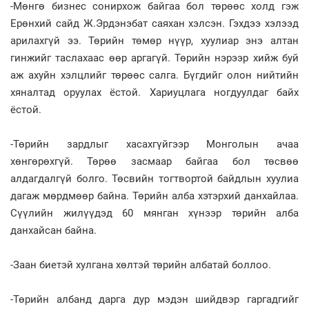
-Мөнгө бизнес сонирхож байгаа бол төрөөс холд гэж
Ерөнхий сайд Ж.Эрдэнэбат саяхан хэлсэн. Гэхдээ хэлээд
арилахгүй ээ. Төрийн төмөр нүүр, хуулиар энэ алтан
гинжийг таслахаас өөр аргагүй. Төрийн нэрээр хийж буй
аж ахуйн хэлцлийг төрөөс салга. Бүгдийг олон нийтийн
хяналтад оруулах ёстой. Хариуцлага ногдуулдаг байх
ёстой.
-Төрийн зардлыг хасахгүйгээр Монголын ачаа
хөнгөрөхгүй. Төрөө засмаар байгаа бол төсвөө
алдагдалгүй болго. Төсвийн тогтвортой байдлын хуулиа
дагаж мөрдмөөр байна. Төрийн алба хэтэрхий данхайлаа.
Сүүлийн жилүүдэд 60 мянган хүнээр төрийн алба
данхайсан байна.
-Заан биетэй хулгана хөлтэй төрийн албатай боллоо.
-Төрийн албанд дарга дур мэдэн шийдвэр гаргадгийг