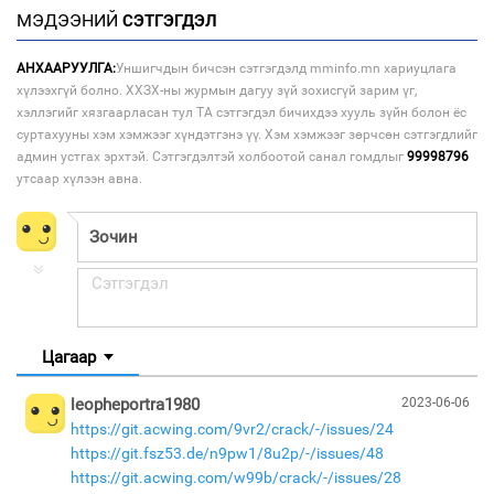
МЭДЭЭНИЙ
СЭТГЭГДЭЛ
АНХААРУУЛГА:
Уншигчдын бичсэн сэтгэгдэлд mminfo.mn хариуцлага
хүлээхгүй болно. ХХЗХ-ны журмын дагуу зүй зохисгүй зарим үг,
хэллэгийг хязгаарласан тул ТА сэтгэгдэл бичихдээ хууль зүйн болон ёс
суртахууны хэм хэмжээг хүндэтгэнэ үү. Хэм хэмжээг зөрчсөн сэтгэгдлийг
админ устгах эрхтэй. Сэтгэгдэлтэй холбоотой санал гомдлыг
99998796
утсаар хүлээн авна.
Цагаар
leopheportra1980
2023-06-06
https://git.acwing.com/9vr2/crack/-/issues/24
https://git.fsz53.de/n9pw1/8u2p/-/issues/48
https://git.acwing.com/w99b/crack/-/issues/28