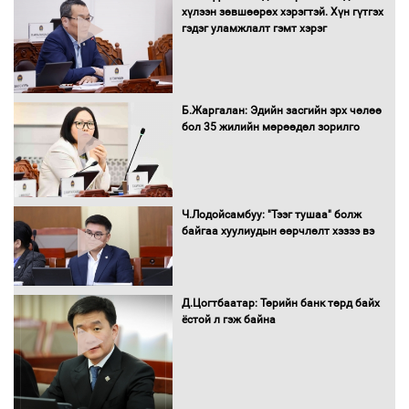
хүлээн зөвшөөрөх хэрэгтэй. Хүн гүтгэх
мэндийн салбар хамаарахгүй
гэдэг уламжлалт гэмт хэрэг
Нөөцийн махны худалдаа,
Б.Жаргалан: Эдийн засгийн эрх чөлөө
борлуулалтыг нээлттэй ил тод
бол 35 жилийн мөрөөдөл зорилго
болгоно
Монгол Улс “COP17”-д “Тал хээрийн
Ч.Лодойсамбуу: "Тээг тушаа" болж
төлөвлөгөө”-гөө танилцуулна
байгаа хуулиудын өөрчлөлт хэзээ вэ
Д.Цогтбаатар: Төрийн банк төрд байх
ёстой л гэж байна
16 төрлийн эмийг нэг эх үүсвэрээс
худалдан авах журмыг баталлаа