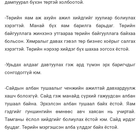
дампуурал бүхэн төртэй холбоотой.
-Төрийн яам аж ахуйн ажил хийдгийг хуулиар болиулах
хэрэгтэй. Манай бүх яам барилга барьдаг. Төрийн
байгууллага жинхэнэ утгаараа төрийн байгууллага байхаа
больсон. Хямралыг давах гэвэл төр бизнес хоёрыг салгах
хэрэгтэй. Төрийн нэрээр хийдэг бүх шахаа зогсох ёстой.
-Урьдах алдааг давтуулах гэж ард түмэн эрх баригчдыг
сонгодоггүй юм.
-Сайдын албан тушаалыг ченжийн ажилтай давхардуулж
хашч болохгүй. Сайд гэж манайд сүрхий гажуудсан албан
тушаал байна. Эрхэлсэн албан тушаал байх ёстой. Яам
гэдгийг гуншингийн өмнөөс авч хаясан нь учиртай.
Тамганы ёслол хийдгийг болиулах ёстой юм. Сайд ирдэг
буцдаг. Төрийн мэргэшсэн алба үлддэг байх ёстой.