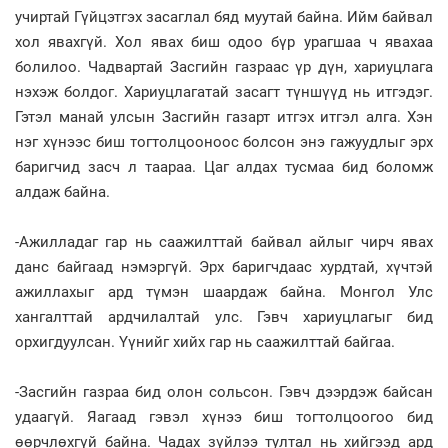
учиртай Гүйцэтгэх засаглал бяд муутай байна. Ийм байвал
хол явахгүй. Хол явах биш одоо бүр урагшаа ч явахаа
болилоо. Чадвартай Засгийн газраас үр дүн, хариуцлага
нэхэж болдог. Хариуцлагатай засагт түншүүд нь итгэдэг.
Гэтэл манай улсын Засгийн газарт итгэх итгэл алга. Хэн
нэг хүнээс биш тогтолцооноос болсон энэ гажуудлыг эрх
баригчид засч л таараа. Цаг алдах тусмаа бид боломж
алдаж байна.
-Ажилладаг гар нь саажилттай байвал айлыг чирч явах
данс байгаад нэмэргүй. Эрх баригчдаас хурдтай, хүчтэй
ажиллахыг ард түмэн шаардаж байна. Монгол Улс
хангалттай ардчилалтай улс. Гэвч хариуцлагыг бид
орхигдуулсан. Үүнийг хийх гар нь саажилттай байгаа.
-Засгийн газраа бид олон сольсон. Гэвч дээрдэж байсан
удаагүй. Яагаад гэвэл хүнээ биш тогтолцоогоо бид
өөрчлөхгүй байна. Чадах зүйлээ тултал нь хийгээд ард